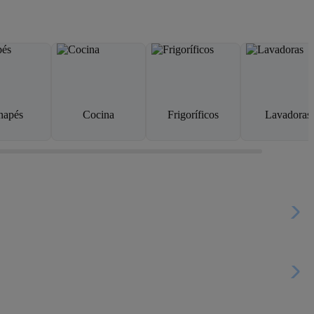
napés
Cocina
Frigoríficos
Lavadoras