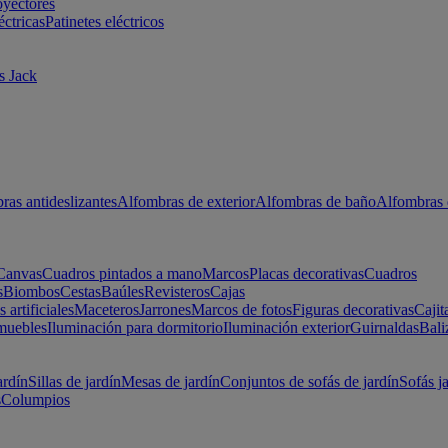
oyectores
éctricas
Patinetes eléctricos
s Jack
ras antideslizantes
Alfombras de exterior
Alfombras de baño
Alfombras 
Canvas
Cuadros pintados a mano
Marcos
Placas decorativas
Cuadros
s
Biombos
Cestas
Baúles
Revisteros
Cajas
s artificiales
Maceteros
Jarrones
Marcos de fotos
Figuras decorativas
Cajit
muebles
Iluminación para dormitorio
Iluminación exterior
Guirnaldas
Bali
ardín
Sillas de jardín
Mesas de jardín
Conjuntos de sofás de jardín
Sofás j
s
Columpios