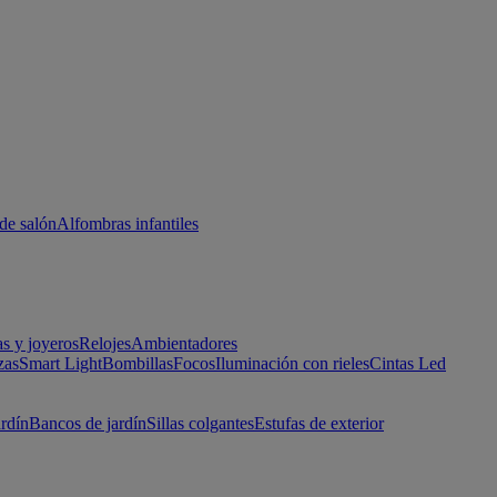
de salón
Alfombras infantiles
as y joyeros
Relojes
Ambientadores
zas
Smart Light
Bombillas
Focos
Iluminación con rieles
Cintas Led
ardín
Bancos de jardín
Sillas colgantes
Estufas de exterior