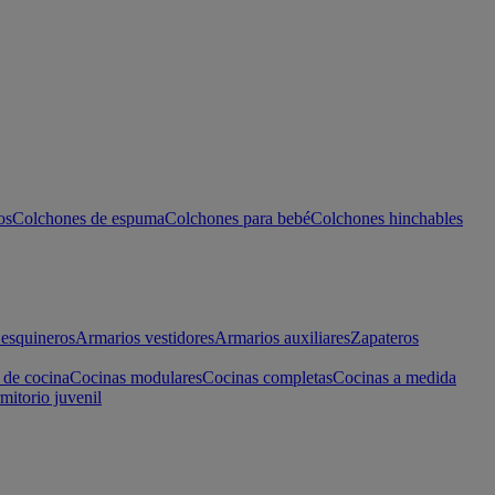
os
Colchones de espuma
Colchones para bebé
Colchones hinchables
esquineros
Armarios vestidores
Armarios auxiliares
Zapateros
 de cocina
Cocinas modulares
Cocinas completas
Cocinas a medida
mitorio juvenil