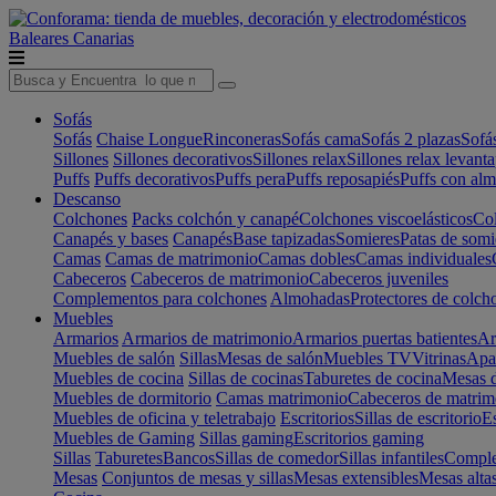
Baleares
Canarias
Sofás
Sofás
Chaise Longue
Rinconeras
Sofás cama
Sofás 2 plazas
Sofá
Sillones
Sillones decorativos
Sillones relax
Sillones relax levant
Puffs
Puffs decorativos
Puffs pera
Puffs reposapiés
Puffs con al
Descanso
Colchones
Packs colchón y canapé
Colchones viscoelásticos
Col
Canapés y bases
Canapés
Base tapizadas
Somieres
Patas de somi
Camas
Camas de matrimonio
Camas dobles
Camas individuales
Cabeceros
Cabeceros de matrimonio
Cabeceros juveniles
Complementos para colchones
Almohadas
Protectores de colch
Muebles
Armarios
Armarios de matrimonio
Armarios puertas batientes
Ar
Muebles de salón
Sillas
Mesas de salón
Muebles TV
Vitrinas
Apa
Muebles de cocina
Sillas de cocinas
Taburetes de cocina
Mesas d
Muebles de dormitorio
Camas matrimonio
Cabeceros de matrim
Muebles de oficina y teletrabajo
Escritorios
Sillas de escritorio
Es
Muebles de Gaming
Sillas gaming
Escritorios gaming
Sillas
Taburetes
Bancos
Sillas de comedor
Sillas infantiles
Complem
Mesas
Conjuntos de mesas y sillas
Mesas extensibles
Mesas alta