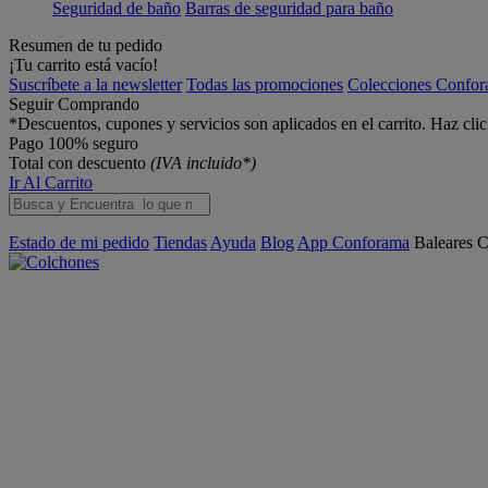
Seguridad de baño
Barras de seguridad para baño
Resumen de tu pedido
¡Tu carrito está vacío!
Suscríbete a la newsletter
Todas las promociones
Colecciones Confo
Seguir Comprando
*Descuentos, cupones y servicios son aplicados en el carrito. Haz cli
Pago 100% seguro
Total con descuento
(IVA incluido*)
Ir Al Carrito
Estado de mi pedido
Tiendas
Ayuda
Blog
App Conforama
Baleares
C