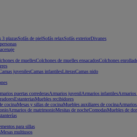
s 3 plazas
Sofás de piel
Sofás relax
Sofás exterior
Divanes
apersonas
macenaje
chones de muelles
Colchones de muelles ensacados
Colchones enrollad
eres
Camas juveniles
Camas infantiles
Literas
Camas nido
ones
marios puertas correderas
Armarios juvenil
Armarios infantiles
Armarios 
radores
Estanterias
Muebles recibidores
e cocina
Mesas y sillas de cocina
Muebles auxiliares de cocina
Armarios
onio
Armarios de matrimonio
Mesitas de noche
Comodas
Muebles de dor
tanterías
entos para sillas
s
Mesas multiusos