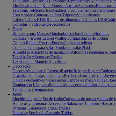
Televisión
Accesorios
Televisores
Reproductores
Adaptadores
Pr
Movilidad urbana
Karts
Motos eléctricas
Accesorios
Bicicletas el
Telefonía
Teléfonos fijos
Gadgets y complementos
Smartphones
Foto y vídeo
Cámaras de fotos
Trípodes
Videocámaras
Cables
Cables HDMI
Cables de alimentación
Cables USB
Cable
Consolas y videojuegos
Accesorios
Textil
Ropa de cama
Mantas
Almohadas
Colchas
Sábanas
Nórdicos
Cortinas y estores
Estores
Visillos
Cortinas
Barras de cortina
Cojines
Relleno
Exterior
Fundas
Cojín con relleno
Complementos para sofás
Fundas de sofás
Plaids
Alfombras
Alfombras de habitación
Alfombras pequeñas
Alfomb
Textil baño
Albornoces
Toallas
Textil cocina
Manteles
Servilletas
Decoración
Decoración de pared
Letreros
Espejos
Relojes de pared
Tableros
Organización
Cajas decorativas
Percheros
Burros de ropa
Joyero
Objetos decorativos
Velas
Faroles
Centros de mesa
Navidad
Flore
Iluminación
Lámparas
Iluminación decorativa
Iluminación para 
Tendencias y temporadas
Jardín
Muebles de jardín
Set de jardín
Conjuntos de mesas y sillas de j
Hamacas y tumbonas
Accesorios
Balancines
Tumbonas
Hamaca
Pérgolas
Cenadores
Carpas
Pérgolas
Parasoles
Sombrillas
Parasoles
Toldos