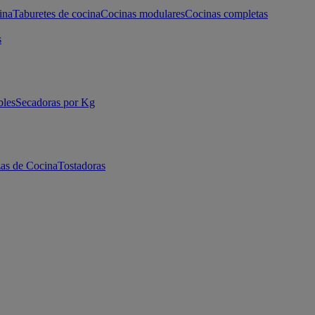
ina
Taburetes de cocina
Cocinas modulares
Cocinas completas
s
bles
Secadoras por Kg
as de Cocina
Tostadoras