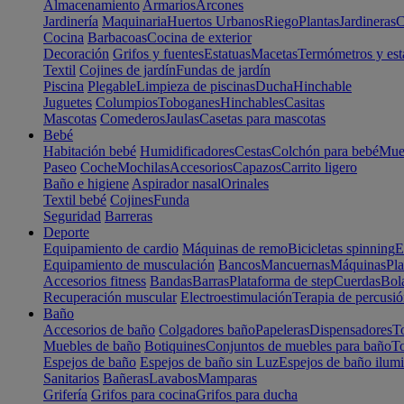
Almacenamiento
Armarios
Arcones
Jardinería
Maquinaria
Huertos Urbanos
Riego
Plantas
Jardineras
C
Cocina
Barbacoas
Cocina de exterior
Decoración
Grifos y fuentes
Estatuas
Macetas
Termómetros y est
Textil
Cojines de jardín
Fundas de jardín
Piscina
Plegable
Limpieza de piscinas
Ducha
Hinchable
Juguetes
Columpios
Toboganes
Hinchables
Casitas
Mascotas
Comederos
Jaulas
Casetas para mascotas
Bebé
Habitación bebé
Humidificadores
Cestas
Colchón para bebé
Mueb
Paseo
Coche
Mochilas
Accesorios
Capazos
Carrito ligero
Baño e higiene
Aspirador nasal
Orinales
Textil bebé
Cojines
Funda
Seguridad
Barreras
Deporte
Equipamiento de cardio
Máquinas de remo
Bicicletas spinning
E
Equipamiento de musculación
Bancos
Mancuernas
Máquinas
Pla
Accesorios fitness
Bandas
Barras
Plataforma de step
Cuerdas
Bola
Recuperación muscular
Electroestimulación
Terapia de percusi
Baño
Accesorios de baño
Colgadores baño
Papeleras
Dispensadores
To
Muebles de baño
Botiquines
Conjuntos de muebles para baño
To
Espejos de baño
Espejos de baño sin Luz
Espejos de baño ilum
Sanitarios
Bañeras
Lavabos
Mamparas
Grifería
Grifos para cocina
Grifos para ducha