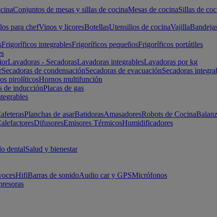
cina
Conjuntos de mesas y sillas de cocina
Mesas de cocina
Sillas de coc
los para chef
Vinos y licores
Botellas
Utensilios de cocina
Vajilla
Bandeja
s
Frigoríficos integrables
Frigoríficos pequeños
Frigoríficos portátiles
es
ior
Lavadoras - Secadoras
Lavadoras integrables
Lavadoras por kg
r
Secadoras de condensación
Secadoras de evacuación
Secadoras integra
s pirolíticos
Hornos multifunción
s de inducción
Placas de gas
ntegrables
afeteras
Planchas de asar
Batidoras
Amasadores
Robots de Cocina
Balanz
alefactores
Difusores
Emisores Térmicos
Humidificadores
o dental
Salud y bienestar
voces
Hifi
Barras de sonido
Audio car y GPS
Micrófonos
presoras