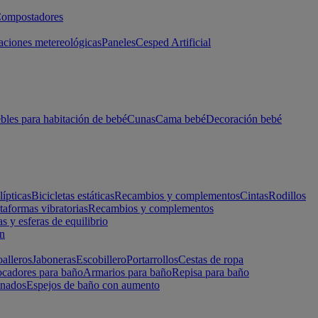
ompostadores
aciones metereológicas
Paneles
Cesped Artificial
les para habitación de bebé
Cunas
Cama bebé
Decoración bebé
lípticas
Bicicletas estáticas
Recambios y complementos
Cintas
Rodillos
taformas vibratorias
Recambios y complementos
s y esferas de equilibrio
ón
alleros
Jaboneras
Escobillero
Portarrollos
Cestas de ropa
cadores para baño
Armarios para baño
Repisa para baño
inados
Espejos de baño con aumento