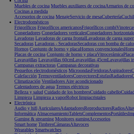
Cocina
Muebles de cocina
Muebles auxiliares de cocina
Armarios de co
Cocinas a medida
Accesorios de cocina
Menaje
Servicio de mesa
Cubertería
Cuchil
Electrodomésticos
Frigoríficos
Frigoríficos americanos
Frigoríficos combi
Vinoteca
Congeladores
Congeladores verticales
Congeladores horizontal
Lavadoras
Lavadoras de carga frontal
Lavadoras de carga super
Secadoras
Lavadoras - Secadoras
Secadoras con bomba de calo
Hornos
Conjunto de horno y placa
Hornos convencionales
Horno
Placas de cocina
Conjunto de horno y placa
Vitrocerámica
Placa
Lavavajillas
Lavavajillas 60cm
Lavavajillas 45cm
Lavavajillas i
Campanas extractoras
Campanas decorativas
Pequeños electrodomésticos
Microondas
Freidoras
Aspiradores
C
Calefacción
Termoventiladores
Convectores
Estufas
Radiadores
C
Climatización
Ventiladores
Aire acondicionado
Calentadores de agua
Termos eléctricos
Belleza y salud
Cuidado de los hombres
Cuidado cabello
Cuidad
Limpieza
Limpieza a vapor
Robot limpiacristales
Electrónica
Audio y hifi
Auriculares
Adaptadores
Reproductores
Radios
Alta
Informática
Almacenamiento
Tablets
Complementos
Portátiles
Im
Gaming & streaming
Monitores gaming
Accesorios
Smart home
Timbres
Cámaras
Altavoces
Wearables
Smartwatches