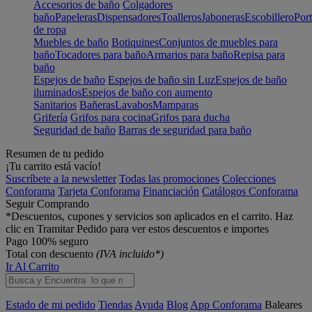
Accesorios de baño
Colgadores
baño
Papeleras
Dispensadores
Toalleros
Jaboneras
Escobillero
Port
de ropa
Muebles de baño
Botiquines
Conjuntos de muebles para
baño
Tocadores para baño
Armarios para baño
Repisa para
baño
Espejos de baño
Espejos de baño sin Luz
Espejos de baño
iluminados
Espejos de baño con aumento
Sanitarios
Bañeras
Lavabos
Mamparas
Grifería
Grifos para cocina
Grifos para ducha
Seguridad de baño
Barras de seguridad para baño
Resumen de tu pedido
¡Tu carrito está vacío!
Suscríbete a la newsletter
Todas las promociones
Colecciones
Conforama
Tarjeta Conforama
Financiación
Catálogos Conforama
Seguir Comprando
*Descuentos, cupones y servicios son aplicados en el carrito. Haz
clic en Tramitar Pedido para ver estos descuentos e importes
Pago 100% seguro
Total con descuento
(IVA incluido*)
Ir Al Carrito
Estado de mi pedido
Tiendas
Ayuda
Blog
App Conforama
Baleares