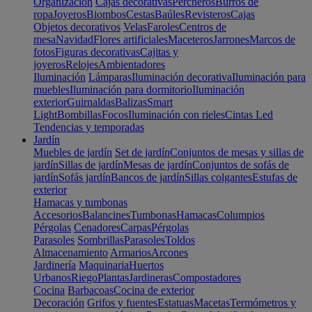
Organización
Cajas decorativas
Percheros
Burros de
ropa
Joyeros
Biombos
Cestas
Baúles
Revisteros
Cajas
Objetos decorativos
Velas
Faroles
Centros de
mesa
Navidad
Flores artificiales
Maceteros
Jarrones
Marcos de
fotos
Figuras decorativas
Cajitas y
joyeros
Relojes
Ambientadores
Iluminación
Lámparas
Iluminación decorativa
Iluminación para
muebles
Iluminación para dormitorio
Iluminación
exterior
Guirnaldas
Balizas
Smart
Light
Bombillas
Focos
Iluminación con rieles
Cintas Led
Tendencias y temporadas
Jardín
Muebles de jardín
Set de jardín
Conjuntos de mesas y sillas de
jardín
Sillas de jardín
Mesas de jardín
Conjuntos de sofás de
jardín
Sofás jardín
Bancos de jardín
Sillas colgantes
Estufas de
exterior
Hamacas y tumbonas
Accesorios
Balancines
Tumbonas
Hamacas
Columpios
Pérgolas
Cenadores
Carpas
Pérgolas
Parasoles
Sombrillas
Parasoles
Toldos
Almacenamiento
Armarios
Arcones
Jardinería
Maquinaria
Huertos
Urbanos
Riego
Plantas
Jardineras
Compostadores
Cocina
Barbacoas
Cocina de exterior
Decoración
Grifos y fuentes
Estatuas
Macetas
Termómetros y