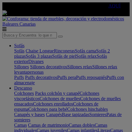
🔵Cambia tu electro con
-10% EXTRA
de descuento ☑️
AQUÍ
Baleares
Canarias
Sofás
Sofás
Chaise Longue
Rinconeras
Sofás cama
Sofás 2
plazas
Sofás 3 plazas
Sofás de piel
Sofás relax
Sofás
exterior
Divanes
Sillones
Sillones decorativos
Sillones relax
Sillones relax
levantapersonas
Puffs
Puffs decorativos
Puffs pera
Puffs reposapiés
Puffs con
almacenaje
Descanso
Colchones
Packs colchón y canapé
Colchones
viscoelásticos
Colchones de muelles
Colchones de muelles
ensacados
Colchones enrollados
Colchones de
espuma
Colchones para bebé
Colchones hinchables
Canapés y bases
Canapés
Base tapizadas
Somieres
Patas de
somieres
Camas
Camas de matrimonio
Camas dobles
Camas
individuales
Camas juveniles
Camas infantiles
Literas
Camas