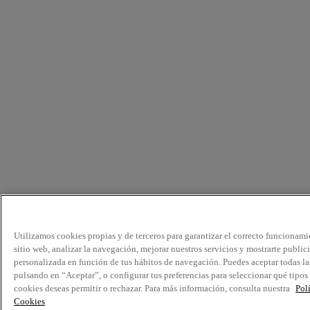
Utilizamos cookies propias y de terceros para garantizar el correcto funcionami
sitio web, analizar la navegación, mejorar nuestros servicios y mostrarte public
personalizada en función de tus hábitos de navegación. Puedes aceptar todas la
pulsando en “Aceptar”, o configurar tus preferencias para seleccionar qué tipos
cookies deseas permitir o rechazar. Para más información, consulta nuestra
Pol
Cookies