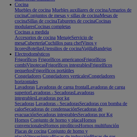
Cocina
Muebles de cocina
Muebles auxiliares de cocina
Armarios de
cocina
Conjuntos de mesas y sillas de cocina
Mesas de
cocina
Sillas de cocina
Taburetes de cocina
Cocinas
modulares
Cocinas completas
Cocinas a medida
Accesorios de cocina
Menaje
Servicio de
mesa
Cubertería
Cuchillos para chef
Vinos y
licores
Botellas
Utensilios de cocina
Vajilla
Bandejas
Electrodomésticos
Frigoríficos
Frigoríficos americanos
Frigoríficos
combi
Vinotecas
Frigoríficos integrables
Frigoríficos
pequeños
Frigoríficos portátiles
Congeladores
Congeladores verticales
Congeladores
horizontales
Lavadoras
Lavadoras de carga frontal
Lavadoras de carga
superior
Lavadoras - Secadoras
Lavadoras
integrables
Lavadoras por kg
Secadoras
Lavadoras - Secadoras
Secadoras con bomba de
calor
Secadoras de condensación
Secadoras de
evacuación
Secadoras integrables
Secadoras por Kg
Hornos
Conjunto de horno y placa
Hornos
convencionales
Hornos pirolíticos
Hornos multifunción
Placas de cocina
Conjunto de horno y
placa
Vitrocerámica
Placas de inducción
Placas de gas