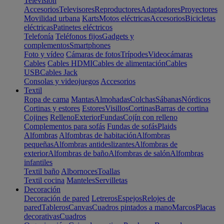
Televisión
Accesorios
Televisores
Reproductores
Adaptadores
Proyectores
Movilidad urbana
Karts
Motos eléctricas
Accesorios
Bicicletas
eléctricas
Patinetes eléctricos
Telefonía
Teléfonos fijos
Gadgets y
complementos
Smartphones
Foto y vídeo
Cámaras de fotos
Trípodes
Videocámaras
Cables
Cables HDMI
Cables de alimentación
Cables
USB
Cables Jack
Consolas y videojuegos
Accesorios
Textil
Ropa de cama
Mantas
Almohadas
Colchas
Sábanas
Nórdicos
Cortinas y estores
Estores
Visillos
Cortinas
Barras de cortina
Cojines
Relleno
Exterior
Fundas
Cojín con relleno
Complementos para sofás
Fundas de sofás
Plaids
Alfombras
Alfombras de habitación
Alfombras
pequeñas
Alfombras antideslizantes
Alfombras de
exterior
Alfombras de baño
Alfombras de salón
Alfombras
infantiles
Textil baño
Albornoces
Toallas
Textil cocina
Manteles
Servilletas
Decoración
Decoración de pared
Letreros
Espejos
Relojes de
pared
Tableros
Canvas
Cuadros pintados a mano
Marcos
Placas
decorativas
Cuadros