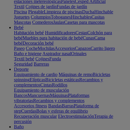
estaciones metereológicas
Paneles
Cesped Artificial
Textil
Cojines de jardín
Fundas de jardín
Piscina
Plegable
Limpieza de piscinas
Ducha
Hinchable
Juguetes
Columpios
Toboganes
Hinchables
Casitas
Mascotas
Comederos
Jaulas
Casetas para mascotas
Bebé
Habitación bebé
Humidificadores
Cestas
Colchón para
bebé
Muebles para habitación de bebé
Cunas
Cama
bebé
Decoración bebé
Paseo
Coche
Mochilas
Accesorios
Capazos
Carrito ligero
Baño e higiene
Aspirador nasal
Orinales
Textil bebé
Cojines
Funda
Seguridad
Barreras
Deporte
Equipamiento de cardio
Máquinas de remo
Bicicletas
spinning
Elípticas
Bicicletas estáticas
Recambios y
complementos
Cintas
Rodillos
Equipamiento de musculación
Bancos
Mancuernas
Máquinas
Plataformas
vibratorias
Recambios y complementos
Accesorios fitness
Bandas
Barras
Plataforma de
step
Cuerdas
Bolas y esferas de equilibrio
Recuperación muscular
Electroestimulación
Terapia de
percusión
Baño