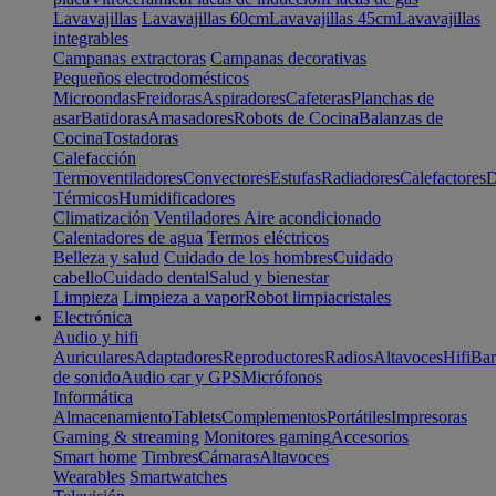
Lavavajillas
Lavavajillas 60cm
Lavavajillas 45cm
Lavavajillas
integrables
Campanas extractoras
Campanas decorativas
Pequeños electrodomésticos
Microondas
Freidoras
Aspiradores
Cafeteras
Planchas de
asar
Batidoras
Amasadores
Robots de Cocina
Balanzas de
Cocina
Tostadoras
Calefacción
Termoventiladores
Convectores
Estufas
Radiadores
Calefactores
D
Térmicos
Humidificadores
Climatización
Ventiladores
Aire acondicionado
Calentadores de agua
Termos eléctricos
Belleza y salud
Cuidado de los hombres
Cuidado
cabello
Cuidado dental
Salud y bienestar
Limpieza
Limpieza a vapor
Robot limpiacristales
Electrónica
Audio y hifi
Auriculares
Adaptadores
Reproductores
Radios
Altavoces
Hifi
Bar
de sonido
Audio car y GPS
Micrófonos
Informática
Almacenamiento
Tablets
Complementos
Portátiles
Impresoras
Gaming & streaming
Monitores gaming
Accesorios
Smart home
Timbres
Cámaras
Altavoces
Wearables
Smartwatches