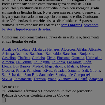
Podrás
comprar online
entre nuestra gama de más de 7.000
productos y
recibirlo en tu domicilio
, o bien con
recogida gratis
en nuestras tiendas física.
No esperes más para crear o renovar tu
hogar y transformarlo en un espacio con mucho estilo. Conforama
tiene 300
tiendas de muebles
físicas distribuidas en
6 países
distintos. Aproveche nuestras ofertas de
sofas baratos
,
colchones
baratos
y
liquidaciones de sofas
.
Conforama solo comercializa a través de su website o, físicamente,
en sus
tiendas de sofás
.
Alcalá de Guadaíra
,
Alcalá de Henares
,
Alcorcón
,
Alfafar
,
Alicante
,
Arinaga
,
Asturias
,
Badalona
,
Barakaldo
,
Barcelona
,
Burjassot
,
Castellón
,
Chafiras
,
Cordoba
,
Elche
,
Finestrat
,
Granada
,
Huércal de
Almería
,
La Coruña
,
La Laguna
,
La Zenia
,
Lanzarote
,
León
,
Lleida
,
Los Barrios
,
Madrid
,
Majadahonda
,
Málaga
,
Murcia
,
Orotava
,
Palma
,
Pamplona
,
Rivas
,
Sabadell
,
Sagunto
,
Salt, Girona
,
San Sebastian
,
Sant Boi
,
Santander
,
Santiago de Compostela
,
Sevilla
,
Tamaraceite
,
Terrassa
,
Viana
,
Vilanova i la Geltrú
,
Zaragoza
Ver más >>
© Conforama
Términos y Condiciones
Política de privacidad
Política de cookies
Configuración de Cookies