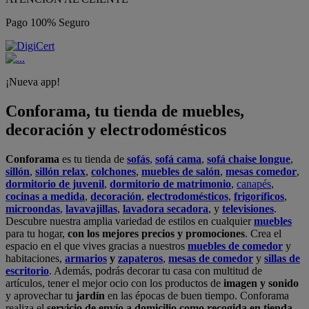
Pago 100% Seguro
¡Nueva app!
Conforama, tu tienda de muebles,
decoración y electrodomésticos
Conforama
es tu tienda de
sofás
,
sofá cama
,
sofá chaise longue
,
sillón
,
sillón relax
,
colchones
,
muebles de salón
,
mesas comedor
,
dormitorio de juvenil
,
dormitorio de matrimonio
,
canapés
,
cocinas a medida
,
decoración
,
electrodomésticos
,
frigoríficos
,
microondas
,
lavavajillas
,
lavadora secadora
, y
televisiones
.
Descubre nuestra amplia variedad de estilos en cualquier
muebles
para tu hogar,
con los mejores precios y promociones
. Crea el
espacio en el que vives gracias a nuestros
muebles de comedor
y
habitaciones,
armarios
y
zapateros
,
mesas de comedor
y
sillas de
escritorio
. Además, podrás decorar tu casa con multitud de
artículos, tener el mejor ocio con los productos de
imagen y sonido
y aprovechar tu
jardín
en las épocas de buen tiempo. Conforama
realiza el
servicio de envío a domicilio como recogida en tienda.