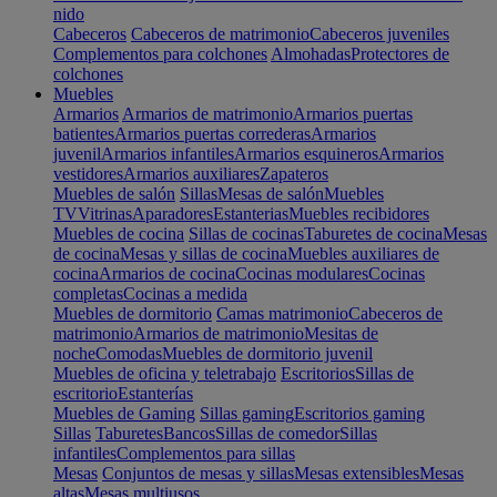
nido
Cabeceros
Cabeceros de matrimonio
Cabeceros juveniles
Complementos para colchones
Almohadas
Protectores de
colchones
Muebles
Armarios
Armarios de matrimonio
Armarios puertas
batientes
Armarios puertas correderas
Armarios
juvenil
Armarios infantiles
Armarios esquineros
Armarios
vestidores
Armarios auxiliares
Zapateros
Muebles de salón
Sillas
Mesas de salón
Muebles
TV
Vitrinas
Aparadores
Estanterias
Muebles recibidores
Muebles de cocina
Sillas de cocinas
Taburetes de cocina
Mesas
de cocina
Mesas y sillas de cocina
Muebles auxiliares de
cocina
Armarios de cocina
Cocinas modulares
Cocinas
completas
Cocinas a medida
Muebles de dormitorio
Camas matrimonio
Cabeceros de
matrimonio
Armarios de matrimonio
Mesitas de
noche
Comodas
Muebles de dormitorio juvenil
Muebles de oficina y teletrabajo
Escritorios
Sillas de
escritorio
Estanterías
Muebles de Gaming
Sillas gaming
Escritorios gaming
Sillas
Taburetes
Bancos
Sillas de comedor
Sillas
infantiles
Complementos para sillas
Mesas
Conjuntos de mesas y sillas
Mesas extensibles
Mesas
altas
Mesas multiusos