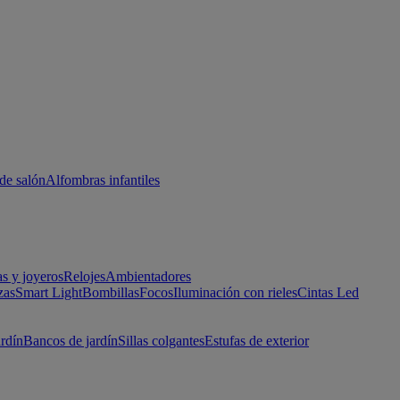
de salón
Alfombras infantiles
as y joyeros
Relojes
Ambientadores
zas
Smart Light
Bombillas
Focos
Iluminación con rieles
Cintas Led
ardín
Bancos de jardín
Sillas colgantes
Estufas de exterior