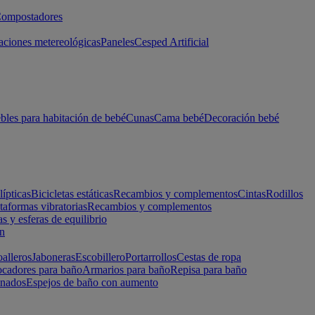
ompostadores
aciones metereológicas
Paneles
Cesped Artificial
les para habitación de bebé
Cunas
Cama bebé
Decoración bebé
lípticas
Bicicletas estáticas
Recambios y complementos
Cintas
Rodillos
taformas vibratorias
Recambios y complementos
s y esferas de equilibrio
ón
alleros
Jaboneras
Escobillero
Portarrollos
Cestas de ropa
cadores para baño
Armarios para baño
Repisa para baño
inados
Espejos de baño con aumento