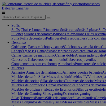
Baleares
Canarias
Sofás
Sofás
Chaise Longue
Rinconeras
Sofás cama
Sofás 2 plazas
Sofá
Sillones
Sillones decorativos
Sillones relax
Sillones relax levant
Puffs
Puffs decorativos
Puffs pera
Puffs reposapiés
Puffs con al
Descanso
Colchones
Packs colchón y canapé
Colchones viscoelásticos
Col
Canapés y bases
Canapés
Base tapizadas
Somieres
Patas de somi
Camas
Camas de matrimonio
Camas dobles
Camas individuales
Cabeceros
Cabeceros de matrimonio
Cabeceros juveniles
Complementos para colchones
Almohadas
Protectores de colch
Muebles
Armarios
Armarios de matrimonio
Armarios puertas batientes
Ar
Muebles de salón
Sillas
Mesas de salón
Muebles TV
Vitrinas
Apa
Muebles de cocina
Sillas de cocinas
Taburetes de cocina
Mesas d
Muebles de dormitorio
Camas matrimonio
Cabeceros de matrim
Muebles de oficina y teletrabajo
Escritorios
Sillas de escritorio
Es
Muebles de Gaming
Sillas gaming
Escritorios gaming
Sillas
Taburetes
Bancos
Sillas de comedor
Sillas infantiles
Complem
Mesas
Conjuntos de mesas y sillas
Mesas extensibles
Mesas alta