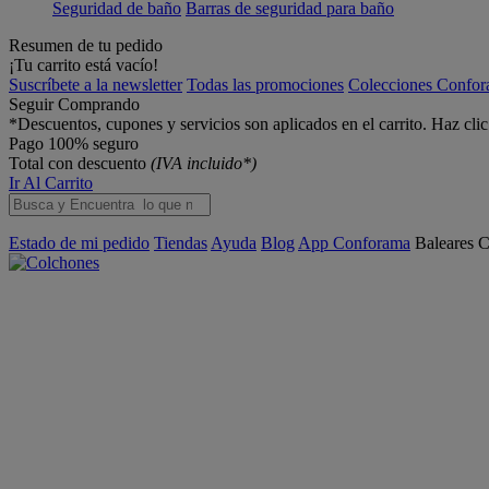
Seguridad de baño
Barras de seguridad para baño
Resumen de tu pedido
¡Tu carrito está vacío!
Suscríbete a la newsletter
Todas las promociones
Colecciones Confo
Seguir Comprando
*Descuentos, cupones y servicios son aplicados en el carrito. Haz cli
Pago 100% seguro
Total con descuento
(IVA incluido*)
Ir Al Carrito
Estado de mi pedido
Tiendas
Ayuda
Blog
App Conforama
Baleares
C