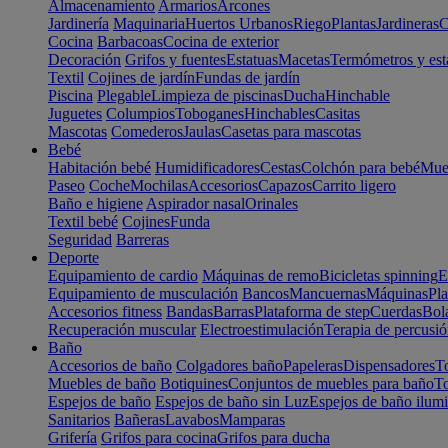
Almacenamiento
Armarios
Arcones
Jardinería
Maquinaria
Huertos Urbanos
Riego
Plantas
Jardineras
C
Cocina
Barbacoas
Cocina de exterior
Decoración
Grifos y fuentes
Estatuas
Macetas
Termómetros y est
Textil
Cojines de jardín
Fundas de jardín
Piscina
Plegable
Limpieza de piscinas
Ducha
Hinchable
Juguetes
Columpios
Toboganes
Hinchables
Casitas
Mascotas
Comederos
Jaulas
Casetas para mascotas
Bebé
Habitación bebé
Humidificadores
Cestas
Colchón para bebé
Mueb
Paseo
Coche
Mochilas
Accesorios
Capazos
Carrito ligero
Baño e higiene
Aspirador nasal
Orinales
Textil bebé
Cojines
Funda
Seguridad
Barreras
Deporte
Equipamiento de cardio
Máquinas de remo
Bicicletas spinning
E
Equipamiento de musculación
Bancos
Mancuernas
Máquinas
Pla
Accesorios fitness
Bandas
Barras
Plataforma de step
Cuerdas
Bola
Recuperación muscular
Electroestimulación
Terapia de percusi
Baño
Accesorios de baño
Colgadores baño
Papeleras
Dispensadores
To
Muebles de baño
Botiquines
Conjuntos de muebles para baño
To
Espejos de baño
Espejos de baño sin Luz
Espejos de baño ilum
Sanitarios
Bañeras
Lavabos
Mamparas
Grifería
Grifos para cocina
Grifos para ducha