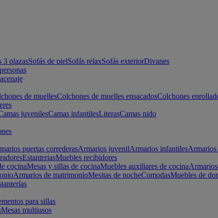
s 3 plazas
Sofás de piel
Sofás relax
Sofás exterior
Divanes
apersonas
macenaje
chones de muelles
Colchones de muelles ensacados
Colchones enrollad
eres
Camas juveniles
Camas infantiles
Literas
Camas nido
ones
marios puertas correderas
Armarios juvenil
Armarios infantiles
Armarios 
radores
Estanterias
Muebles recibidores
e cocina
Mesas y sillas de cocina
Muebles auxiliares de cocina
Armarios
onio
Armarios de matrimonio
Mesitas de noche
Comodas
Muebles de dor
tanterías
entos para sillas
s
Mesas multiusos