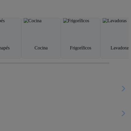
napés
Cocina
Frigoríficos
Lavadoras