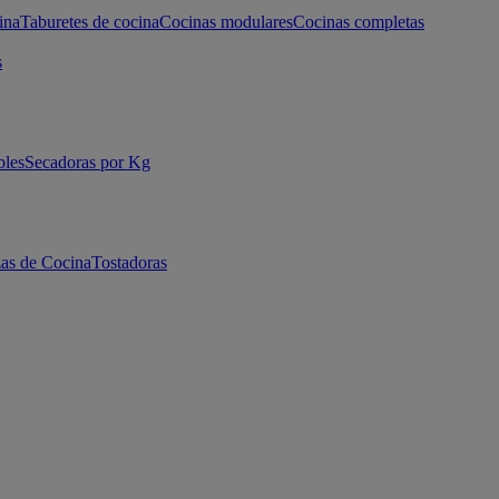
ina
Taburetes de cocina
Cocinas modulares
Cocinas completas
s
bles
Secadoras por Kg
as de Cocina
Tostadoras