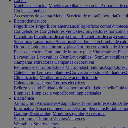
Cocina
Muebles de cocina
Muebles auxiliares de cocina
Armarios de co
Cocinas a medida
Accesorios de cocina
Menaje
Servicio de mesa
Cubertería
Cuchil
Electrodomésticos
Frigoríficos
Frigoríficos americanos
Frigoríficos combi
Vinoteca
Congeladores
Congeladores verticales
Congeladores horizontal
Lavadoras
Lavadoras de carga frontal
Lavadoras de carga super
Secadoras
Lavadoras - Secadoras
Secadoras con bomba de calo
Hornos
Conjunto de horno y placa
Hornos convencionales
Horno
Placas de cocina
Conjunto de horno y placa
Vitrocerámica
Placa
Lavavajillas
Lavavajillas 60cm
Lavavajillas 45cm
Lavavajillas i
Campanas extractoras
Campanas decorativas
Pequeños electrodomésticos
Microondas
Freidoras
Aspiradores
C
Calefacción
Termoventiladores
Convectores
Estufas
Radiadores
C
Climatización
Ventiladores
Aire acondicionado
Calentadores de agua
Termos eléctricos
Belleza y salud
Cuidado de los hombres
Cuidado cabello
Cuidad
Limpieza
Limpieza a vapor
Robot limpiacristales
Electrónica
Audio y hifi
Auriculares
Adaptadores
Reproductores
Radios
Alta
Informática
Almacenamiento
Tablets
Complementos
Portátiles
Im
Gaming & streaming
Monitores gaming
Accesorios
Smart home
Timbres
Cámaras
Altavoces
Wearables
Smartwatches