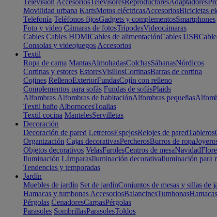
Televisión
Accesorios
Televisores
Reproductores
Adaptadores
Pr
Movilidad urbana
Karts
Motos eléctricas
Accesorios
Bicicletas el
Telefonía
Teléfonos fijos
Gadgets y complementos
Smartphones
Foto y vídeo
Cámaras de fotos
Trípodes
Videocámaras
Cables
Cables HDMI
Cables de alimentación
Cables USB
Cable
Consolas y videojuegos
Accesorios
Textil
Ropa de cama
Mantas
Almohadas
Colchas
Sábanas
Nórdicos
Cortinas y estores
Estores
Visillos
Cortinas
Barras de cortina
Cojines
Relleno
Exterior
Fundas
Cojín con relleno
Complementos para sofás
Fundas de sofás
Plaids
Alfombras
Alfombras de habitación
Alfombras pequeñas
Alfomb
Textil baño
Albornoces
Toallas
Textil cocina
Manteles
Servilletas
Decoración
Decoración de pared
Letreros
Espejos
Relojes de pared
Tableros
Organización
Cajas decorativas
Percheros
Burros de ropa
Joyero
Objetos decorativos
Velas
Faroles
Centros de mesa
Navidad
Flore
Iluminación
Lámparas
Iluminación decorativa
Iluminación para 
Tendencias y temporadas
Jardín
Muebles de jardín
Set de jardín
Conjuntos de mesas y sillas de j
Hamacas y tumbonas
Accesorios
Balancines
Tumbonas
Hamaca
Pérgolas
Cenadores
Carpas
Pérgolas
Parasoles
Sombrillas
Parasoles
Toldos