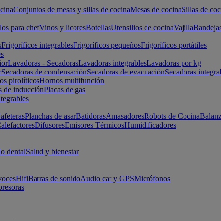
cina
Conjuntos de mesas y sillas de cocina
Mesas de cocina
Sillas de coc
los para chef
Vinos y licores
Botellas
Utensilios de cocina
Vajilla
Bandeja
s
Frigoríficos integrables
Frigoríficos pequeños
Frigoríficos portátiles
es
ior
Lavadoras - Secadoras
Lavadoras integrables
Lavadoras por kg
r
Secadoras de condensación
Secadoras de evacuación
Secadoras integra
s pirolíticos
Hornos multifunción
s de inducción
Placas de gas
ntegrables
afeteras
Planchas de asar
Batidoras
Amasadores
Robots de Cocina
Balanz
alefactores
Difusores
Emisores Térmicos
Humidificadores
o dental
Salud y bienestar
voces
Hifi
Barras de sonido
Audio car y GPS
Micrófonos
presoras