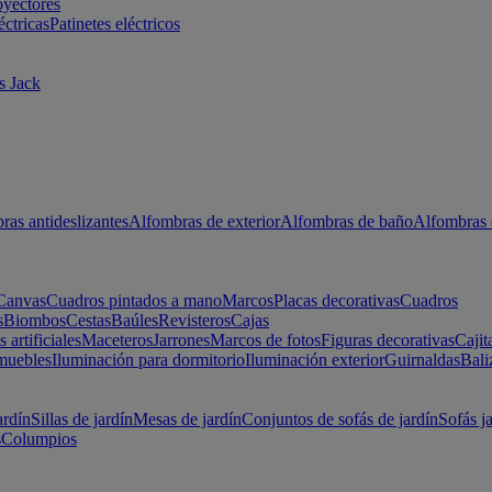
oyectores
éctricas
Patinetes eléctricos
s Jack
ras antideslizantes
Alfombras de exterior
Alfombras de baño
Alfombras 
Canvas
Cuadros pintados a mano
Marcos
Placas decorativas
Cuadros
s
Biombos
Cestas
Baúles
Revisteros
Cajas
s artificiales
Maceteros
Jarrones
Marcos de fotos
Figuras decorativas
Cajit
muebles
Iluminación para dormitorio
Iluminación exterior
Guirnaldas
Bali
ardín
Sillas de jardín
Mesas de jardín
Conjuntos de sofás de jardín
Sofás j
s
Columpios