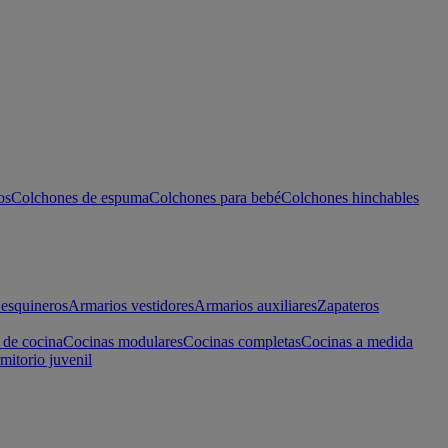
os
Colchones de espuma
Colchones para bebé
Colchones hinchables
esquineros
Armarios vestidores
Armarios auxiliares
Zapateros
 de cocina
Cocinas modulares
Cocinas completas
Cocinas a medida
mitorio juvenil