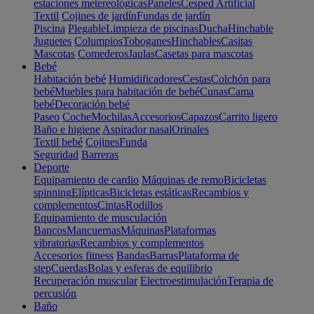
estaciones metereológicas
Paneles
Cesped Artificial
Textil
Cojines de jardín
Fundas de jardín
Piscina
Plegable
Limpieza de piscinas
Ducha
Hinchable
Juguetes
Columpios
Toboganes
Hinchables
Casitas
Mascotas
Comederos
Jaulas
Casetas para mascotas
Bebé
Habitación bebé
Humidificadores
Cestas
Colchón para
bebé
Muebles para habitación de bebé
Cunas
Cama
bebé
Decoración bebé
Paseo
Coche
Mochilas
Accesorios
Capazos
Carrito ligero
Baño e higiene
Aspirador nasal
Orinales
Textil bebé
Cojines
Funda
Seguridad
Barreras
Deporte
Equipamiento de cardio
Máquinas de remo
Bicicletas
spinning
Elípticas
Bicicletas estáticas
Recambios y
complementos
Cintas
Rodillos
Equipamiento de musculación
Bancos
Mancuernas
Máquinas
Plataformas
vibratorias
Recambios y complementos
Accesorios fitness
Bandas
Barras
Plataforma de
step
Cuerdas
Bolas y esferas de equilibrio
Recuperación muscular
Electroestimulación
Terapia de
percusión
Baño