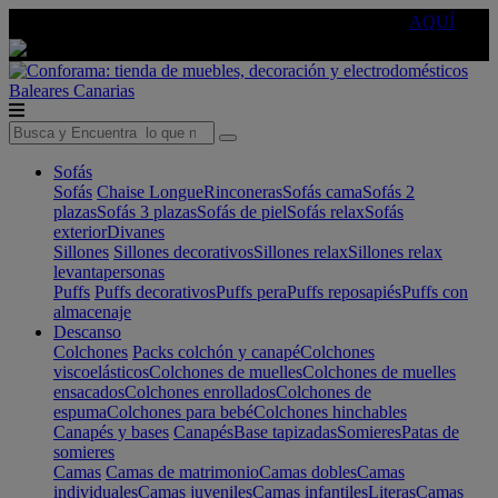
🔵Cambia tu electro con
-10% EXTRA
de descuento ☑️
AQUÍ
Baleares
Canarias
Sofás
Sofás
Chaise Longue
Rinconeras
Sofás cama
Sofás 2
plazas
Sofás 3 plazas
Sofás de piel
Sofás relax
Sofás
exterior
Divanes
Sillones
Sillones decorativos
Sillones relax
Sillones relax
levantapersonas
Puffs
Puffs decorativos
Puffs pera
Puffs reposapiés
Puffs con
almacenaje
Descanso
Colchones
Packs colchón y canapé
Colchones
viscoelásticos
Colchones de muelles
Colchones de muelles
ensacados
Colchones enrollados
Colchones de
espuma
Colchones para bebé
Colchones hinchables
Canapés y bases
Canapés
Base tapizadas
Somieres
Patas de
somieres
Camas
Camas de matrimonio
Camas dobles
Camas
individuales
Camas juveniles
Camas infantiles
Literas
Camas