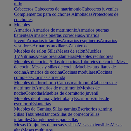
nido
Cabeceros
Cabeceros de matrimonio
Cabeceros juveniles
Complementos para colchones
Almohadas
Protectores de
colchones
Muebles
Armarios
Armarios de matrimonio
Armarios puertas
batientes
Armarios puertas correderas
Armarios
juvenil
Armarios infantiles
Armarios esquineros
Armarios
vestidores
Armarios auxiliares
Zapateros
Muebles de salón
Sillas
Mesas de salón
Muebles
TV
Vitrinas
Aparadores
Estanterias
Muebles recibidores
Muebles de cocina
Sillas de cocinas
Taburetes de cocina
Mesas
de cocina
Mesas y sillas de cocina
Muebles auxiliares de
cocina
Armarios de cocina
Cocinas modulares
Cocinas
completas
Cocinas a medida
Muebles de dormitorio
Camas matrimonio
Cabeceros de
matrimonio
Armarios de matrimonio
Mesitas de
noche
Comodas
Muebles de dormitorio juvenil
Muebles de oficina y teletrabajo
Escritorios
Sillas de
escritorio
Estanterías
Muebles de Gaming
Sillas gaming
Escritorios gaming
Sillas
Taburetes
Bancos
Sillas de comedor
Sillas
infantiles
Complementos para sillas
Mesas
Conjuntos de mesas y sillas
Mesas extensibles
Mesas
altas
Mesas multiusos