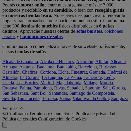
Podrás
comprar online
entre nuestra gama de más de 7.000
productos y
recibirlo en tu domicilio
, o bien con
recogida gratis
en nuestras tiendas física.
No esperes más para crear o renovar tu
hogar y transformarlo en un espacio con mucho estilo. Conforama
tiene 300
tiendas de muebles
físicas distribuidas en
6 países
distintos. Aproveche nuestras ofertas de
sofas baratos
,
colchones
baratos
y
liquidaciones de sofas
.
Conforama solo comercializa a través de su website o, físicamente,
en sus
tiendas de sofás
.
Alcalá de Guadaíra
,
Alcalá de Henares
,
Alcorcón
,
Alfafar
,
Alicante
,
Arinaga
,
Asturias
,
Badalona
,
Barakaldo
,
Barcelona
,
Burjassot
,
Castellón
,
Chafiras
,
Cordoba
,
Elche
,
Finestrat
,
Granada
,
Huércal de
Almería
,
La Coruña
,
La Laguna
,
La Zenia
,
Lanzarote
,
León
,
Lleida
,
Los Barrios
,
Madrid
,
Majadahonda
,
Málaga
,
Murcia
,
Orotava
,
Palma
,
Pamplona
,
Rivas
,
Sabadell
,
Sagunto
,
Salt, Girona
,
San Sebastian
,
Sant Boi
,
Santander
,
Santiago de Compostela
,
Sevilla
,
Tamaraceite
,
Terrassa
,
Viana
,
Vilanova i la Geltrú
,
Zaragoza
Ver más >>
© Conforama
Términos y Condiciones
Política de privacidad
Política de cookies
Configuración de Cookies