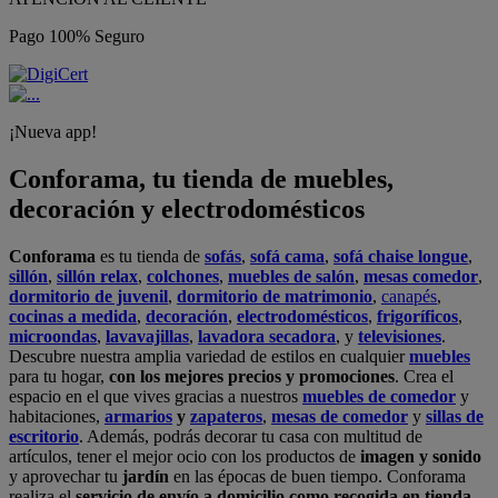
Pago 100% Seguro
¡Nueva app!
Conforama, tu tienda de muebles,
decoración y electrodomésticos
Conforama
es tu tienda de
sofás
,
sofá cama
,
sofá chaise longue
,
sillón
,
sillón relax
,
colchones
,
muebles de salón
,
mesas comedor
,
dormitorio de juvenil
,
dormitorio de matrimonio
,
canapés
,
cocinas a medida
,
decoración
,
electrodomésticos
,
frigoríficos
,
microondas
,
lavavajillas
,
lavadora secadora
, y
televisiones
.
Descubre nuestra amplia variedad de estilos en cualquier
muebles
para tu hogar,
con los mejores precios y promociones
. Crea el
espacio en el que vives gracias a nuestros
muebles de comedor
y
habitaciones,
armarios
y
zapateros
,
mesas de comedor
y
sillas de
escritorio
. Además, podrás decorar tu casa con multitud de
artículos, tener el mejor ocio con los productos de
imagen y sonido
y aprovechar tu
jardín
en las épocas de buen tiempo. Conforama
realiza el
servicio de envío a domicilio como recogida en tienda.