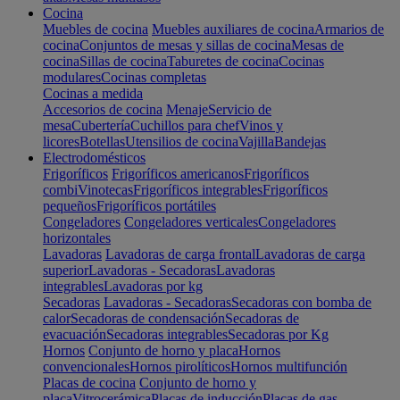
Cocina
Muebles de cocina
Muebles auxiliares de cocina
Armarios de
cocina
Conjuntos de mesas y sillas de cocina
Mesas de
cocina
Sillas de cocina
Taburetes de cocina
Cocinas
modulares
Cocinas completas
Cocinas a medida
Accesorios de cocina
Menaje
Servicio de
mesa
Cubertería
Cuchillos para chef
Vinos y
licores
Botellas
Utensilios de cocina
Vajilla
Bandejas
Electrodomésticos
Frigoríficos
Frigoríficos americanos
Frigoríficos
combi
Vinotecas
Frigoríficos integrables
Frigoríficos
pequeños
Frigoríficos portátiles
Congeladores
Congeladores verticales
Congeladores
horizontales
Lavadoras
Lavadoras de carga frontal
Lavadoras de carga
superior
Lavadoras - Secadoras
Lavadoras
integrables
Lavadoras por kg
Secadoras
Lavadoras - Secadoras
Secadoras con bomba de
calor
Secadoras de condensación
Secadoras de
evacuación
Secadoras integrables
Secadoras por Kg
Hornos
Conjunto de horno y placa
Hornos
convencionales
Hornos pirolíticos
Hornos multifunción
Placas de cocina
Conjunto de horno y
placa
Vitrocerámica
Placas de inducción
Placas de gas