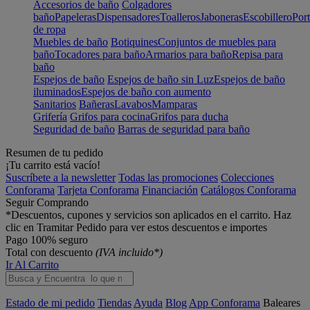
Accesorios de baño
Colgadores
baño
Papeleras
Dispensadores
Toalleros
Jaboneras
Escobillero
Port
de ropa
Muebles de baño
Botiquines
Conjuntos de muebles para
baño
Tocadores para baño
Armarios para baño
Repisa para
baño
Espejos de baño
Espejos de baño sin Luz
Espejos de baño
iluminados
Espejos de baño con aumento
Sanitarios
Bañeras
Lavabos
Mamparas
Grifería
Grifos para cocina
Grifos para ducha
Seguridad de baño
Barras de seguridad para baño
Resumen de tu pedido
¡Tu carrito está vacío!
Suscríbete a la newsletter
Todas las promociones
Colecciones
Conforama
Tarjeta Conforama
Financiación
Catálogos Conforama
Seguir Comprando
*Descuentos, cupones y servicios son aplicados en el carrito. Haz
clic en Tramitar Pedido para ver estos descuentos e importes
Pago 100% seguro
Total con descuento
(IVA incluido*)
Ir Al Carrito
Estado de mi pedido
Tiendas
Ayuda
Blog
App Conforama
Baleares