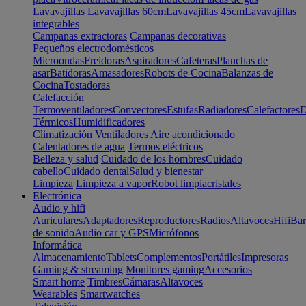
Lavavajillas
Lavavajillas 60cm
Lavavajillas 45cm
Lavavajillas
integrables
Campanas extractoras
Campanas decorativas
Pequeños electrodomésticos
Microondas
Freidoras
Aspiradores
Cafeteras
Planchas de
asar
Batidoras
Amasadores
Robots de Cocina
Balanzas de
Cocina
Tostadoras
Calefacción
Termoventiladores
Convectores
Estufas
Radiadores
Calefactores
D
Térmicos
Humidificadores
Climatización
Ventiladores
Aire acondicionado
Calentadores de agua
Termos eléctricos
Belleza y salud
Cuidado de los hombres
Cuidado
cabello
Cuidado dental
Salud y bienestar
Limpieza
Limpieza a vapor
Robot limpiacristales
Electrónica
Audio y hifi
Auriculares
Adaptadores
Reproductores
Radios
Altavoces
Hifi
Bar
de sonido
Audio car y GPS
Micrófonos
Informática
Almacenamiento
Tablets
Complementos
Portátiles
Impresoras
Gaming & streaming
Monitores gaming
Accesorios
Smart home
Timbres
Cámaras
Altavoces
Wearables
Smartwatches