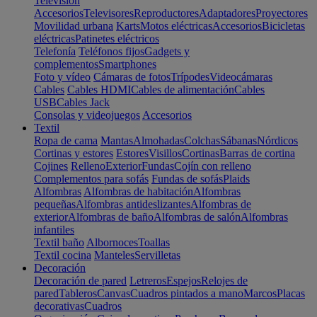
Televisión
Accesorios
Televisores
Reproductores
Adaptadores
Proyectores
Movilidad urbana
Karts
Motos eléctricas
Accesorios
Bicicletas
eléctricas
Patinetes eléctricos
Telefonía
Teléfonos fijos
Gadgets y
complementos
Smartphones
Foto y vídeo
Cámaras de fotos
Trípodes
Videocámaras
Cables
Cables HDMI
Cables de alimentación
Cables
USB
Cables Jack
Consolas y videojuegos
Accesorios
Textil
Ropa de cama
Mantas
Almohadas
Colchas
Sábanas
Nórdicos
Cortinas y estores
Estores
Visillos
Cortinas
Barras de cortina
Cojines
Relleno
Exterior
Fundas
Cojín con relleno
Complementos para sofás
Fundas de sofás
Plaids
Alfombras
Alfombras de habitación
Alfombras
pequeñas
Alfombras antideslizantes
Alfombras de
exterior
Alfombras de baño
Alfombras de salón
Alfombras
infantiles
Textil baño
Albornoces
Toallas
Textil cocina
Manteles
Servilletas
Decoración
Decoración de pared
Letreros
Espejos
Relojes de
pared
Tableros
Canvas
Cuadros pintados a mano
Marcos
Placas
decorativas
Cuadros