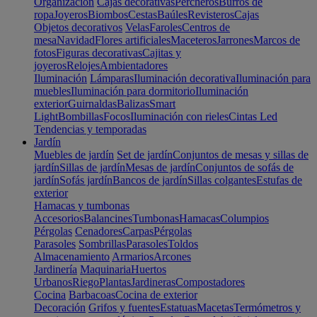
Organización
Cajas decorativas
Percheros
Burros de
ropa
Joyeros
Biombos
Cestas
Baúles
Revisteros
Cajas
Objetos decorativos
Velas
Faroles
Centros de
mesa
Navidad
Flores artificiales
Maceteros
Jarrones
Marcos de
fotos
Figuras decorativas
Cajitas y
joyeros
Relojes
Ambientadores
Iluminación
Lámparas
Iluminación decorativa
Iluminación para
muebles
Iluminación para dormitorio
Iluminación
exterior
Guirnaldas
Balizas
Smart
Light
Bombillas
Focos
Iluminación con rieles
Cintas Led
Tendencias y temporadas
Jardín
Muebles de jardín
Set de jardín
Conjuntos de mesas y sillas de
jardín
Sillas de jardín
Mesas de jardín
Conjuntos de sofás de
jardín
Sofás jardín
Bancos de jardín
Sillas colgantes
Estufas de
exterior
Hamacas y tumbonas
Accesorios
Balancines
Tumbonas
Hamacas
Columpios
Pérgolas
Cenadores
Carpas
Pérgolas
Parasoles
Sombrillas
Parasoles
Toldos
Almacenamiento
Armarios
Arcones
Jardinería
Maquinaria
Huertos
Urbanos
Riego
Plantas
Jardineras
Compostadores
Cocina
Barbacoas
Cocina de exterior
Decoración
Grifos y fuentes
Estatuas
Macetas
Termómetros y