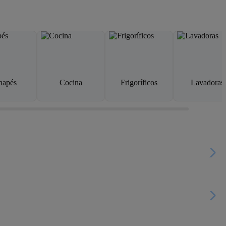
napés
Cocina
Frigoríficos
Lavadoras