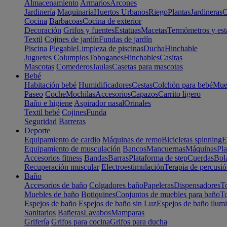
Almacenamiento
Armarios
Arcones
Jardinería
Maquinaria
Huertos Urbanos
Riego
Plantas
Jardineras
C
Cocina
Barbacoas
Cocina de exterior
Decoración
Grifos y fuentes
Estatuas
Macetas
Termómetros y est
Textil
Cojines de jardín
Fundas de jardín
Piscina
Plegable
Limpieza de piscinas
Ducha
Hinchable
Juguetes
Columpios
Toboganes
Hinchables
Casitas
Mascotas
Comederos
Jaulas
Casetas para mascotas
Bebé
Habitación bebé
Humidificadores
Cestas
Colchón para bebé
Mueb
Paseo
Coche
Mochilas
Accesorios
Capazos
Carrito ligero
Baño e higiene
Aspirador nasal
Orinales
Textil bebé
Cojines
Funda
Seguridad
Barreras
Deporte
Equipamiento de cardio
Máquinas de remo
Bicicletas spinning
E
Equipamiento de musculación
Bancos
Mancuernas
Máquinas
Pla
Accesorios fitness
Bandas
Barras
Plataforma de step
Cuerdas
Bola
Recuperación muscular
Electroestimulación
Terapia de percusi
Baño
Accesorios de baño
Colgadores baño
Papeleras
Dispensadores
To
Muebles de baño
Botiquines
Conjuntos de muebles para baño
To
Espejos de baño
Espejos de baño sin Luz
Espejos de baño ilum
Sanitarios
Bañeras
Lavabos
Mamparas
Grifería
Grifos para cocina
Grifos para ducha