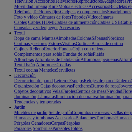
Televisión
Accesorios
Televisores
Reproductores
Adaptadores
Pr
Movilidad urbana
Karts
Motos eléctricas
Accesorios
Bicicletas el
Telefonía
Teléfonos fijos
Gadgets y complementos
Smartphones
Foto y vídeo
Cámaras de fotos
Trípodes
Videocámaras
Cables
Cables HDMI
Cables de alimentación
Cables USB
Cable
Consolas y videojuegos
Accesorios
Textil
Ropa de cama
Mantas
Almohadas
Colchas
Sábanas
Nórdicos
Cortinas y estores
Estores
Visillos
Cortinas
Barras de cortina
Cojines
Relleno
Exterior
Fundas
Cojín con relleno
Complementos para sofás
Fundas de sofás
Plaids
Alfombras
Alfombras de habitación
Alfombras pequeñas
Alfomb
Textil baño
Albornoces
Toallas
Textil cocina
Manteles
Servilletas
Decoración
Decoración de pared
Letreros
Espejos
Relojes de pared
Tableros
Organización
Cajas decorativas
Percheros
Burros de ropa
Joyero
Objetos decorativos
Velas
Faroles
Centros de mesa
Navidad
Flore
Iluminación
Lámparas
Iluminación decorativa
Iluminación para 
Tendencias y temporadas
Jardín
Muebles de jardín
Set de jardín
Conjuntos de mesas y sillas de j
Hamacas y tumbonas
Accesorios
Balancines
Tumbonas
Hamaca
Pérgolas
Cenadores
Carpas
Pérgolas
Parasoles
Sombrillas
Parasoles
Toldos