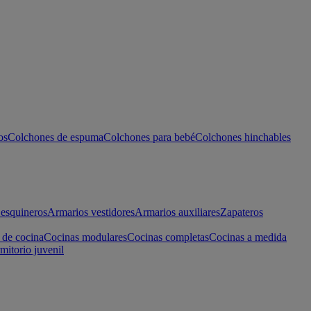
os
Colchones de espuma
Colchones para bebé
Colchones hinchables
esquineros
Armarios vestidores
Armarios auxiliares
Zapateros
 de cocina
Cocinas modulares
Cocinas completas
Cocinas a medida
mitorio juvenil