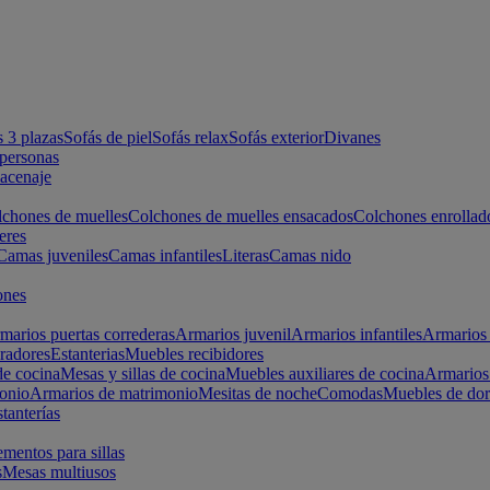
s 3 plazas
Sofás de piel
Sofás relax
Sofás exterior
Divanes
apersonas
macenaje
chones de muelles
Colchones de muelles ensacados
Colchones enrollad
eres
Camas juveniles
Camas infantiles
Literas
Camas nido
ones
marios puertas correderas
Armarios juvenil
Armarios infantiles
Armarios 
radores
Estanterias
Muebles recibidores
e cocina
Mesas y sillas de cocina
Muebles auxiliares de cocina
Armarios
onio
Armarios de matrimonio
Mesitas de noche
Comodas
Muebles de dor
tanterías
entos para sillas
s
Mesas multiusos