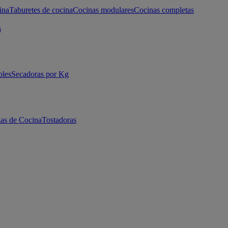
ina
Taburetes de cocina
Cocinas modulares
Cocinas completas
s
bles
Secadoras por Kg
as de Cocina
Tostadoras