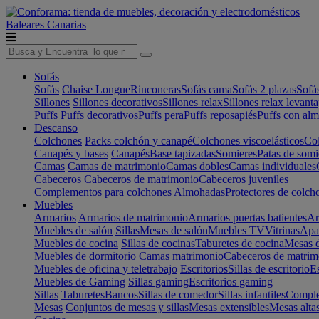
Baleares
Canarias
Sofás
Sofás
Chaise Longue
Rinconeras
Sofás cama
Sofás 2 plazas
Sofá
Sillones
Sillones decorativos
Sillones relax
Sillones relax levant
Puffs
Puffs decorativos
Puffs pera
Puffs reposapiés
Puffs con al
Descanso
Colchones
Packs colchón y canapé
Colchones viscoelásticos
Col
Canapés y bases
Canapés
Base tapizadas
Somieres
Patas de somi
Camas
Camas de matrimonio
Camas dobles
Camas individuales
Cabeceros
Cabeceros de matrimonio
Cabeceros juveniles
Complementos para colchones
Almohadas
Protectores de colch
Muebles
Armarios
Armarios de matrimonio
Armarios puertas batientes
Ar
Muebles de salón
Sillas
Mesas de salón
Muebles TV
Vitrinas
Apa
Muebles de cocina
Sillas de cocinas
Taburetes de cocina
Mesas d
Muebles de dormitorio
Camas matrimonio
Cabeceros de matrim
Muebles de oficina y teletrabajo
Escritorios
Sillas de escritorio
Es
Muebles de Gaming
Sillas gaming
Escritorios gaming
Sillas
Taburetes
Bancos
Sillas de comedor
Sillas infantiles
Complem
Mesas
Conjuntos de mesas y sillas
Mesas extensibles
Mesas alta