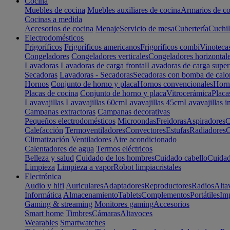
Cocina
Muebles de cocina
Muebles auxiliares de cocina
Armarios de co
Cocinas a medida
Accesorios de cocina
Menaje
Servicio de mesa
Cubertería
Cuchil
Electrodomésticos
Frigoríficos
Frigoríficos americanos
Frigoríficos combi
Vinoteca
Congeladores
Congeladores verticales
Congeladores horizontal
Lavadoras
Lavadoras de carga frontal
Lavadoras de carga super
Secadoras
Lavadoras - Secadoras
Secadoras con bomba de calo
Hornos
Conjunto de horno y placa
Hornos convencionales
Horno
Placas de cocina
Conjunto de horno y placa
Vitrocerámica
Placa
Lavavajillas
Lavavajillas 60cm
Lavavajillas 45cm
Lavavajillas i
Campanas extractoras
Campanas decorativas
Pequeños electrodomésticos
Microondas
Freidoras
Aspiradores
C
Calefacción
Termoventiladores
Convectores
Estufas
Radiadores
C
Climatización
Ventiladores
Aire acondicionado
Calentadores de agua
Termos eléctricos
Belleza y salud
Cuidado de los hombres
Cuidado cabello
Cuidad
Limpieza
Limpieza a vapor
Robot limpiacristales
Electrónica
Audio y hifi
Auriculares
Adaptadores
Reproductores
Radios
Alta
Informática
Almacenamiento
Tablets
Complementos
Portátiles
Im
Gaming & streaming
Monitores gaming
Accesorios
Smart home
Timbres
Cámaras
Altavoces
Wearables
Smartwatches