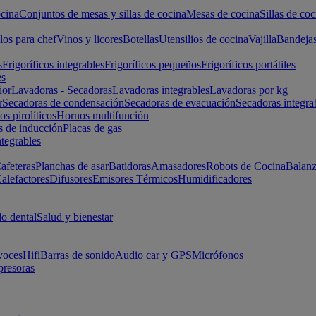
cina
Conjuntos de mesas y sillas de cocina
Mesas de cocina
Sillas de coc
los para chef
Vinos y licores
Botellas
Utensilios de cocina
Vajilla
Bandeja
s
Frigoríficos integrables
Frigoríficos pequeños
Frigoríficos portátiles
es
ior
Lavadoras - Secadoras
Lavadoras integrables
Lavadoras por kg
r
Secadoras de condensación
Secadoras de evacuación
Secadoras integra
s pirolíticos
Hornos multifunción
s de inducción
Placas de gas
ntegrables
afeteras
Planchas de asar
Batidoras
Amasadores
Robots de Cocina
Balanz
alefactores
Difusores
Emisores Térmicos
Humidificadores
o dental
Salud y bienestar
voces
Hifi
Barras de sonido
Audio car y GPS
Micrófonos
presoras