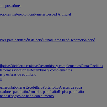
ompostadores
aciones metereológicas
Paneles
Cesped Artificial
les para habitación de bebé
Cunas
Cama bebé
Decoración bebé
lípticas
Bicicletas estáticas
Recambios y complementos
Cintas
Rodillos
taformas vibratorias
Recambios y complementos
s y esferas de equilibrio
ón
alleros
Jaboneras
Escobillero
Portarrollos
Cestas de ropa
cadores para baño
Armarios para baño
Repisa para baño
inados
Espejos de baño con aumento