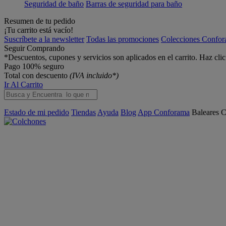
Seguridad de baño
Barras de seguridad para baño
Resumen de tu pedido
¡Tu carrito está vacío!
Suscríbete a la newsletter
Todas las promociones
Colecciones Confo
Seguir Comprando
*Descuentos, cupones y servicios son aplicados en el carrito. Haz cli
Pago 100% seguro
Total con descuento
(IVA incluido*)
Ir Al Carrito
Estado de mi pedido
Tiendas
Ayuda
Blog
App Conforama
Baleares
C