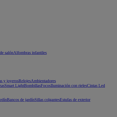
de salón
Alfombras infantiles
as y joyeros
Relojes
Ambientadores
zas
Smart Light
Bombillas
Focos
Iluminación con rieles
Cintas Led
ardín
Bancos de jardín
Sillas colgantes
Estufas de exterior