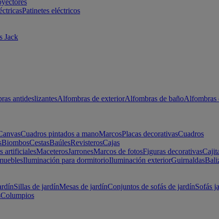
oyectores
éctricas
Patinetes eléctricos
s Jack
ras antideslizantes
Alfombras de exterior
Alfombras de baño
Alfombras 
Canvas
Cuadros pintados a mano
Marcos
Placas decorativas
Cuadros
s
Biombos
Cestas
Baúles
Revisteros
Cajas
s artificiales
Maceteros
Jarrones
Marcos de fotos
Figuras decorativas
Cajit
muebles
Iluminación para dormitorio
Iluminación exterior
Guirnaldas
Bali
ardín
Sillas de jardín
Mesas de jardín
Conjuntos de sofás de jardín
Sofás j
s
Columpios