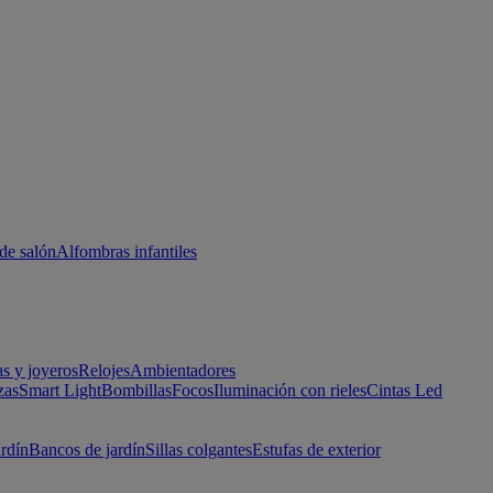
de salón
Alfombras infantiles
as y joyeros
Relojes
Ambientadores
zas
Smart Light
Bombillas
Focos
Iluminación con rieles
Cintas Led
ardín
Bancos de jardín
Sillas colgantes
Estufas de exterior