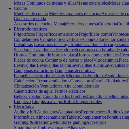
Mesas
Conjuntos de mesas y sillas
Mesas extensibles
Mesas alta
Cocina
Muebles de cocina
Muebles auxiliares de cocina
Armarios de co
Cocinas a medida
Accesorios de cocina
Menaje
Servicio de mesa
Cubertería
Cuchil
Electrodomésticos
Frigoríficos
Frigoríficos americanos
Frigoríficos combi
Vinoteca
Congeladores
Congeladores verticales
Congeladores horizontal
Lavadoras
Lavadoras de carga frontal
Lavadoras de carga super
Secadoras
Lavadoras - Secadoras
Secadoras con bomba de calo
Hornos
Conjunto de horno y placa
Hornos convencionales
Horno
Placas de cocina
Conjunto de horno y placa
Vitrocerámica
Placa
Lavavajillas
Lavavajillas 60cm
Lavavajillas 45cm
Lavavajillas i
Campanas extractoras
Campanas decorativas
Pequeños electrodomésticos
Microondas
Freidoras
Aspiradores
C
Calefacción
Termoventiladores
Convectores
Estufas
Radiadores
C
Climatización
Ventiladores
Aire acondicionado
Calentadores de agua
Termos eléctricos
Belleza y salud
Cuidado de los hombres
Cuidado cabello
Cuidad
Limpieza
Limpieza a vapor
Robot limpiacristales
Electrónica
Audio y hifi
Auriculares
Adaptadores
Reproductores
Radios
Alta
Informática
Almacenamiento
Tablets
Complementos
Portátiles
Im
Gaming & streaming
Monitores gaming
Accesorios
Smart home
Timbres
Cámaras
Altavoces