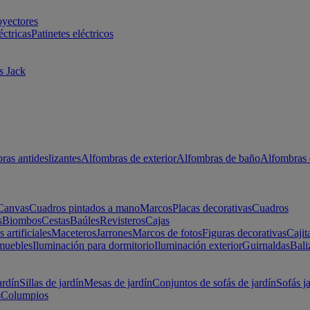
oyectores
éctricas
Patinetes eléctricos
s Jack
ras antideslizantes
Alfombras de exterior
Alfombras de baño
Alfombras 
Canvas
Cuadros pintados a mano
Marcos
Placas decorativas
Cuadros
s
Biombos
Cestas
Baúles
Revisteros
Cajas
s artificiales
Maceteros
Jarrones
Marcos de fotos
Figuras decorativas
Cajit
muebles
Iluminación para dormitorio
Iluminación exterior
Guirnaldas
Bali
ardín
Sillas de jardín
Mesas de jardín
Conjuntos de sofás de jardín
Sofás j
s
Columpios