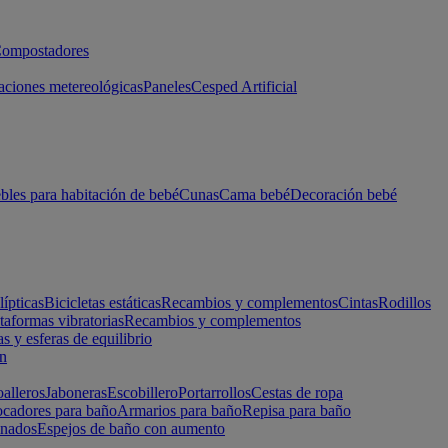
ompostadores
aciones metereológicas
Paneles
Cesped Artificial
les para habitación de bebé
Cunas
Cama bebé
Decoración bebé
lípticas
Bicicletas estáticas
Recambios y complementos
Cintas
Rodillos
taformas vibratorias
Recambios y complementos
s y esferas de equilibrio
ón
alleros
Jaboneras
Escobillero
Portarrollos
Cestas de ropa
cadores para baño
Armarios para baño
Repisa para baño
inados
Espejos de baño con aumento