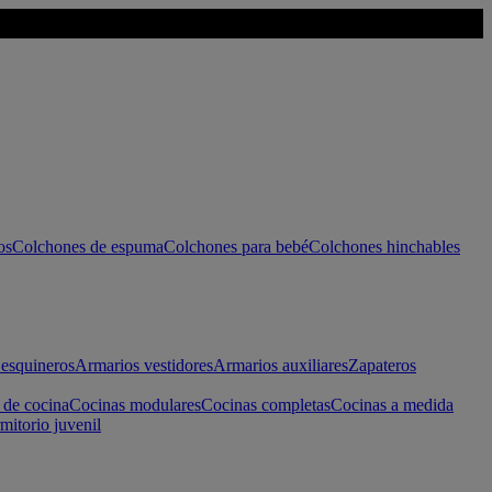
os
Colchones de espuma
Colchones para bebé
Colchones hinchables
esquineros
Armarios vestidores
Armarios auxiliares
Zapateros
 de cocina
Cocinas modulares
Cocinas completas
Cocinas a medida
mitorio juvenil