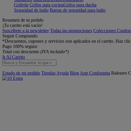
Grifería
Grifos para cocina
Grifos para ducha
Seguridad de baño
Barras de seguridad para baño
Resumen de tu pedido
¡Tu carrito está vacío!
Suscríbete a la newsletter
Todas las promociones
Colecciones Confo
Seguir Comprando
*Descuentos, cupones y servicios son aplicados en el carrito. Haz cli
Pago 100% seguro
Total con descuento
(IVA incluido*)
Ir Al Carrito
Estado de mi pedido
Tiendas
Ayuda
Blog
App Conforama
Baleares
C