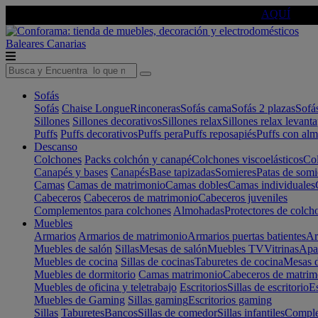
🔵Cambia tu electro con
-10% EXTRA
de descuento ☑️
AQUÍ
Baleares
Canarias
Sofás
Sofás
Chaise Longue
Rinconeras
Sofás cama
Sofás 2 plazas
Sofá
Sillones
Sillones decorativos
Sillones relax
Sillones relax levant
Puffs
Puffs decorativos
Puffs pera
Puffs reposapiés
Puffs con al
Descanso
Colchones
Packs colchón y canapé
Colchones viscoelásticos
Col
Canapés y bases
Canapés
Base tapizadas
Somieres
Patas de somi
Camas
Camas de matrimonio
Camas dobles
Camas individuales
Cabeceros
Cabeceros de matrimonio
Cabeceros juveniles
Complementos para colchones
Almohadas
Protectores de colch
Muebles
Armarios
Armarios de matrimonio
Armarios puertas batientes
Ar
Muebles de salón
Sillas
Mesas de salón
Muebles TV
Vitrinas
Apa
Muebles de cocina
Sillas de cocinas
Taburetes de cocina
Mesas d
Muebles de dormitorio
Camas matrimonio
Cabeceros de matrim
Muebles de oficina y teletrabajo
Escritorios
Sillas de escritorio
Es
Muebles de Gaming
Sillas gaming
Escritorios gaming
Sillas
Taburetes
Bancos
Sillas de comedor
Sillas infantiles
Complem