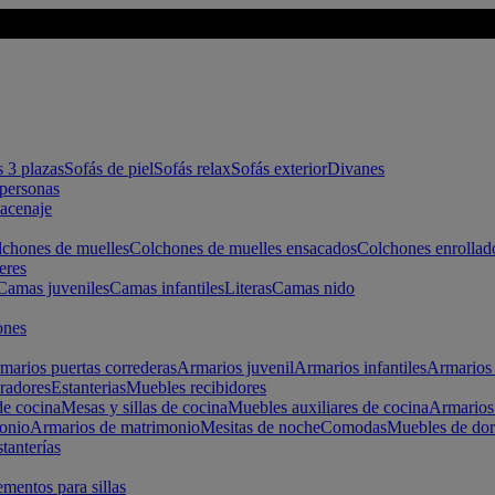
s 3 plazas
Sofás de piel
Sofás relax
Sofás exterior
Divanes
apersonas
macenaje
chones de muelles
Colchones de muelles ensacados
Colchones enrollad
eres
Camas juveniles
Camas infantiles
Literas
Camas nido
ones
marios puertas correderas
Armarios juvenil
Armarios infantiles
Armarios 
radores
Estanterias
Muebles recibidores
e cocina
Mesas y sillas de cocina
Muebles auxiliares de cocina
Armarios
onio
Armarios de matrimonio
Mesitas de noche
Comodas
Muebles de dor
tanterías
entos para sillas