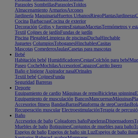
Parasoles
Sombrillas
Parasoles
Toldos
Almacenamiento
Armarios
Arcones
Jardinería
Maquinaria
Huertos Urbanos
Riego
Plantas
Jardineras
C
Cocina
Barbacoas
Cocina de exterior
Decoración
Grifos y fuentes
Estatuas
Macetas
Termómetros y est
Textil
Cojines de jardín
Fundas de jardín
Piscina
Plegable
Limpieza de piscinas
Ducha
Hinchable
Juguetes
Columpios
Toboganes
Hinchables
Casitas
Mascotas
Comederos
Jaulas
Casetas para mascotas
Bebé
Habitación bebé
Humidificadores
Cestas
Colchón para bebé
Mueb
Paseo
Coche
Mochilas
Accesorios
Capazos
Carrito ligero
Baño e higiene
Aspirador nasal
Orinales
Textil bebé
Cojines
Funda
Seguridad
Barreras
Deporte
Equipamiento de cardio
Máquinas de remo
Bicicletas spinning
E
Equipamiento de musculación
Bancos
Mancuernas
Máquinas
Pla
Accesorios fitness
Bandas
Barras
Plataforma de step
Cuerdas
Bola
Recuperación muscular
Electroestimulación
Terapia de percusi
Baño
Accesorios de baño
Colgadores baño
Papeleras
Dispensadores
To
Muebles de baño
Botiquines
Conjuntos de muebles para baño
To
Espejos de baño
Espejos de baño sin Luz
Espejos de baño ilum
Sanitarios
Bañeras
Lavabos
Mamparas