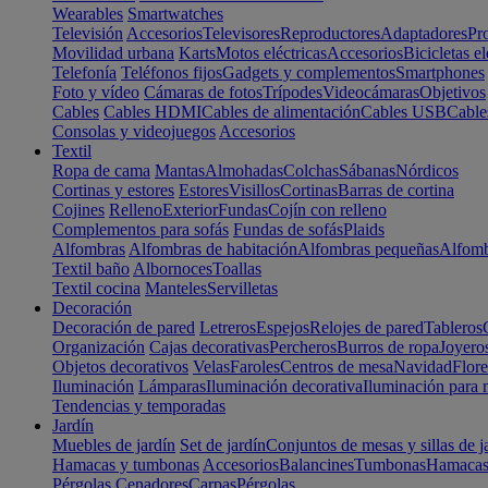
Wearables
Smartwatches
Televisión
Accesorios
Televisores
Reproductores
Adaptadores
Pr
Movilidad urbana
Karts
Motos eléctricas
Accesorios
Bicicletas el
Telefonía
Teléfonos fijos
Gadgets y complementos
Smartphones
Foto y vídeo
Cámaras de fotos
Trípodes
Videocámaras
Objetivos
Cables
Cables HDMI
Cables de alimentación
Cables USB
Cable
Consolas y videojuegos
Accesorios
Textil
Ropa de cama
Mantas
Almohadas
Colchas
Sábanas
Nórdicos
Cortinas y estores
Estores
Visillos
Cortinas
Barras de cortina
Cojines
Relleno
Exterior
Fundas
Cojín con relleno
Complementos para sofás
Fundas de sofás
Plaids
Alfombras
Alfombras de habitación
Alfombras pequeñas
Alfomb
Textil baño
Albornoces
Toallas
Textil cocina
Manteles
Servilletas
Decoración
Decoración de pared
Letreros
Espejos
Relojes de pared
Tableros
Organización
Cajas decorativas
Percheros
Burros de ropa
Joyero
Objetos decorativos
Velas
Faroles
Centros de mesa
Navidad
Flore
Iluminación
Lámparas
Iluminación decorativa
Iluminación para 
Tendencias y temporadas
Jardín
Muebles de jardín
Set de jardín
Conjuntos de mesas y sillas de j
Hamacas y tumbonas
Accesorios
Balancines
Tumbonas
Hamaca
Pérgolas
Cenadores
Carpas
Pérgolas