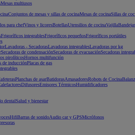
s
Mesas multiusos
cina
Conjuntos de mesas y sillas de cocina
Mesas de cocina
Sillas de coc
los para chef
Vinos y licores
Botellas
Utensilios de cocina
Vajilla
Bandeja
s
Frigoríficos integrables
Frigoríficos pequeños
Frigoríficos portátiles
es
ior
Lavadoras - Secadoras
Lavadoras integrables
Lavadoras por kg
r
Secadoras de condensación
Secadoras de evacuación
Secadoras integra
s pirolíticos
Hornos multifunción
s de inducción
Placas de gas
ntegrables
afeteras
Planchas de asar
Batidoras
Amasadores
Robots de Cocina
Balanz
alefactores
Difusores
Emisores Térmicos
Humidificadores
o dental
Salud y bienestar
voces
Hifi
Barras de sonido
Audio car y GPS
Micrófonos
presoras