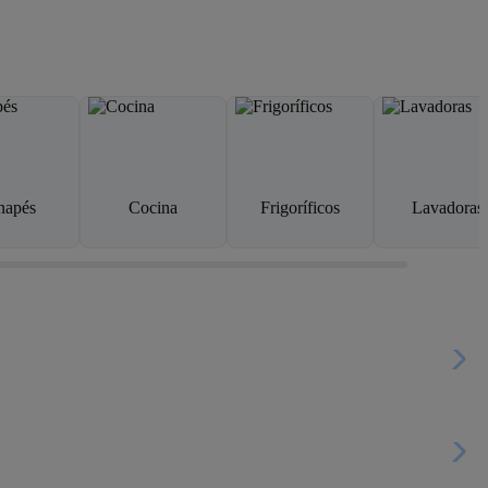
napés
Cocina
Frigoríficos
Lavadoras