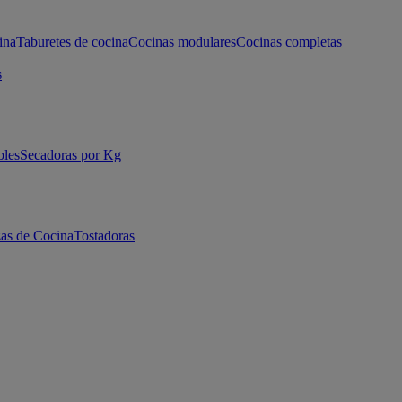
ina
Taburetes de cocina
Cocinas modulares
Cocinas completas
s
bles
Secadoras por Kg
as de Cocina
Tostadoras