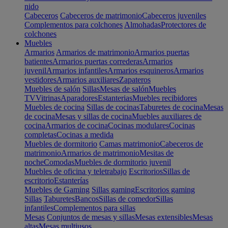
nido
Cabeceros
Cabeceros de matrimonio
Cabeceros juveniles
Complementos para colchones
Almohadas
Protectores de
colchones
Muebles
Armarios
Armarios de matrimonio
Armarios puertas
batientes
Armarios puertas correderas
Armarios
juvenil
Armarios infantiles
Armarios esquineros
Armarios
vestidores
Armarios auxiliares
Zapateros
Muebles de salón
Sillas
Mesas de salón
Muebles
TV
Vitrinas
Aparadores
Estanterias
Muebles recibidores
Muebles de cocina
Sillas de cocinas
Taburetes de cocina
Mesas
de cocina
Mesas y sillas de cocina
Muebles auxiliares de
cocina
Armarios de cocina
Cocinas modulares
Cocinas
completas
Cocinas a medida
Muebles de dormitorio
Camas matrimonio
Cabeceros de
matrimonio
Armarios de matrimonio
Mesitas de
noche
Comodas
Muebles de dormitorio juvenil
Muebles de oficina y teletrabajo
Escritorios
Sillas de
escritorio
Estanterías
Muebles de Gaming
Sillas gaming
Escritorios gaming
Sillas
Taburetes
Bancos
Sillas de comedor
Sillas
infantiles
Complementos para sillas
Mesas
Conjuntos de mesas y sillas
Mesas extensibles
Mesas
altas
Mesas multiusos