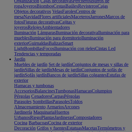
Organización
Cajas decorativas
Percheros
Burros de
ropa
Joyeros
Biombos
Cestas
Baúles
Revisteros
Cajas
Objetos decorativos
Velas
Faroles
Centros de
mesa
Navidad
Flores artificiales
Maceteros
Jarrones
Marcos de
fotos
Figuras decorativas
Cajitas y
joyeros
Relojes
Ambientadores
Iluminación
Lámparas
Iluminación decorativa
Iluminación para
muebles
Iluminación para dormitorio
Iluminación
exterior
Guirnaldas
Balizas
Smart
Light
Bombillas
Focos
Iluminación con rieles
Cintas Led
Tendencias y temporadas
Jardín
Muebles de jardín
Set de jardín
Conjuntos de mesas y sillas de
jardín
Sillas de jardín
Mesas de jardín
Conjuntos de sofás de
jardín
Sofás jardín
Bancos de jardín
Sillas colgantes
Estufas de
exterior
Hamacas y tumbonas
Accesorios
Balancines
Tumbonas
Hamacas
Columpios
Pérgolas
Cenadores
Carpas
Pérgolas
Parasoles
Sombrillas
Parasoles
Toldos
Almacenamiento
Armarios
Arcones
Jardinería
Maquinaria
Huertos
Urbanos
Riego
Plantas
Jardineras
Compostadores
Cocina
Barbacoas
Cocina de exterior
Decoración
Grifos y fuentes
Estatuas
Macetas
Termómetros y