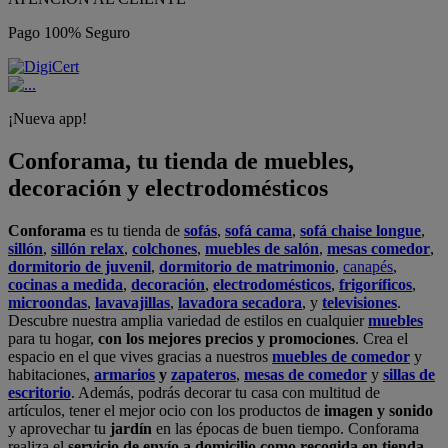
Pago 100% Seguro
¡Nueva app!
Conforama, tu tienda de muebles,
decoración y electrodomésticos
Conforama
es tu tienda de
sofás
,
sofá cama
,
sofá chaise longue
,
sillón
,
sillón relax
,
colchones
,
muebles de salón
,
mesas comedor
,
dormitorio de juvenil
,
dormitorio de matrimonio
,
canapés
,
cocinas a medida
,
decoración
,
electrodomésticos
,
frigoríficos
,
microondas
,
lavavajillas
,
lavadora secadora
, y
televisiones
.
Descubre nuestra amplia variedad de estilos en cualquier
muebles
para tu hogar,
con los mejores precios y promociones
. Crea el
espacio en el que vives gracias a nuestros
muebles de comedor
y
habitaciones,
armarios
y
zapateros
,
mesas de comedor
y
sillas de
escritorio
. Además, podrás decorar tu casa con multitud de
artículos, tener el mejor ocio con los productos de
imagen y sonido
y aprovechar tu
jardín
en las épocas de buen tiempo. Conforama
realiza el
servicio de envío a domicilio como recogida en tienda.