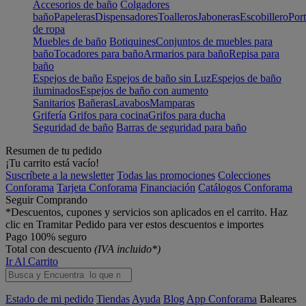
Accesorios de baño
Colgadores
baño
Papeleras
Dispensadores
Toalleros
Jaboneras
Escobillero
Port
de ropa
Muebles de baño
Botiquines
Conjuntos de muebles para
baño
Tocadores para baño
Armarios para baño
Repisa para
baño
Espejos de baño
Espejos de baño sin Luz
Espejos de baño
iluminados
Espejos de baño con aumento
Sanitarios
Bañeras
Lavabos
Mamparas
Grifería
Grifos para cocina
Grifos para ducha
Seguridad de baño
Barras de seguridad para baño
Resumen de tu pedido
¡Tu carrito está vacío!
Suscríbete a la newsletter
Todas las promociones
Colecciones
Conforama
Tarjeta Conforama
Financiación
Catálogos Conforama
Seguir Comprando
*Descuentos, cupones y servicios son aplicados en el carrito. Haz
clic en Tramitar Pedido para ver estos descuentos e importes
Pago 100% seguro
Total con descuento
(IVA incluido*)
Ir Al Carrito
Estado de mi pedido
Tiendas
Ayuda
Blog
App Conforama
Baleares