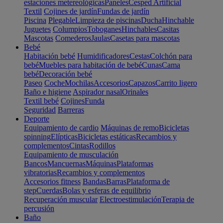
estaciones metereológicas
Paneles
Cesped Artificial
Textil
Cojines de jardín
Fundas de jardín
Piscina
Plegable
Limpieza de piscinas
Ducha
Hinchable
Juguetes
Columpios
Toboganes
Hinchables
Casitas
Mascotas
Comederos
Jaulas
Casetas para mascotas
Bebé
Habitación bebé
Humidificadores
Cestas
Colchón para
bebé
Muebles para habitación de bebé
Cunas
Cama
bebé
Decoración bebé
Paseo
Coche
Mochilas
Accesorios
Capazos
Carrito ligero
Baño e higiene
Aspirador nasal
Orinales
Textil bebé
Cojines
Funda
Seguridad
Barreras
Deporte
Equipamiento de cardio
Máquinas de remo
Bicicletas
spinning
Elípticas
Bicicletas estáticas
Recambios y
complementos
Cintas
Rodillos
Equipamiento de musculación
Bancos
Mancuernas
Máquinas
Plataformas
vibratorias
Recambios y complementos
Accesorios fitness
Bandas
Barras
Plataforma de
step
Cuerdas
Bolas y esferas de equilibrio
Recuperación muscular
Electroestimulación
Terapia de
percusión
Baño