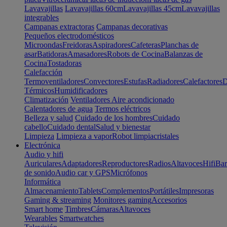
Lavavajillas
Lavavajillas 60cm
Lavavajillas 45cm
Lavavajillas
integrables
Campanas extractoras
Campanas decorativas
Pequeños electrodomésticos
Microondas
Freidoras
Aspiradores
Cafeteras
Planchas de
asar
Batidoras
Amasadores
Robots de Cocina
Balanzas de
Cocina
Tostadoras
Calefacción
Termoventiladores
Convectores
Estufas
Radiadores
Calefactores
D
Térmicos
Humidificadores
Climatización
Ventiladores
Aire acondicionado
Calentadores de agua
Termos eléctricos
Belleza y salud
Cuidado de los hombres
Cuidado
cabello
Cuidado dental
Salud y bienestar
Limpieza
Limpieza a vapor
Robot limpiacristales
Electrónica
Audio y hifi
Auriculares
Adaptadores
Reproductores
Radios
Altavoces
Hifi
Bar
de sonido
Audio car y GPS
Micrófonos
Informática
Almacenamiento
Tablets
Complementos
Portátiles
Impresoras
Gaming & streaming
Monitores gaming
Accesorios
Smart home
Timbres
Cámaras
Altavoces
Wearables
Smartwatches