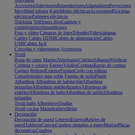
Televisión
Accesorios
Televisores
Reproductores
Adaptadores
Proyectores
Movilidad urbana
Karts
Motos eléctricas
Accesorios
Bicicletas
eléctricas
Patinetes eléctricos
Telefonía
Teléfonos fijos
Gadgets y
complementos
Smartphones
Foto y vídeo
Cámaras de fotos
Trípodes
Videocámaras
Cables
Cables HDMI
Cables de alimentación
Cables
USB
Cables Jack
Consolas y videojuegos
Accesorios
Textil
Ropa de cama
Mantas
Almohadas
Colchas
Sábanas
Nórdicos
Cortinas y estores
Estores
Visillos
Cortinas
Barras de cortina
Cojines
Relleno
Exterior
Fundas
Cojín con relleno
Complementos para sofás
Fundas de sofás
Plaids
Alfombras
Alfombras de habitación
Alfombras
pequeñas
Alfombras antideslizantes
Alfombras de
exterior
Alfombras de baño
Alfombras de salón
Alfombras
infantiles
Textil baño
Albornoces
Toallas
Textil cocina
Manteles
Servilletas
Decoración
Decoración de pared
Letreros
Espejos
Relojes de
pared
Tableros
Canvas
Cuadros pintados a mano
Marcos
Placas
decorativas
Cuadros