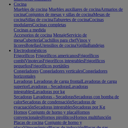
Cocina
Muebles de cocina
Muebles auxiliares de cocina
Armarios de
cocina
Conjuntos de mesas y sillas de cocina
Mesas de
cocina
Sillas de cocina
Taburetes de cocina
Cocinas
modulares
Cocinas completas
Cocinas a medida
Accesorios de cocina
Menaje
Servicio de
mesa
Cubertería
Cuchillos para chef
Vinos y
licores
Botellas
Utensilios de cocina
Vajilla
Bandejas
Electrodomésticos
Frigoríficos
Frigoríficos americanos
Frigoríficos
combi
Vinotecas
Frigoríficos integrables
Frigoríficos
pequeños
Frigoríficos portátiles
Congeladores
Congeladores verticales
Congeladores
horizontales
Lavadoras
Lavadoras de carga frontal
Lavadoras de carga
superior
Lavadoras - Secadoras
Lavadoras
integrables
Lavadoras por kg
Secadoras
Lavadoras - Secadoras
Secadoras con bomba de
calor
Secadoras de condensación
Secadoras de
evacuación
Secadoras integrables
Secadoras por Kg
Hornos
Conjunto de horno y placa
Hornos
convencionales
Hornos pirolíticos
Hornos multifunción
Placas de cocina
Conjunto de horno y
placa
Vitrocerámica
Placas de inducción
Placas de gas