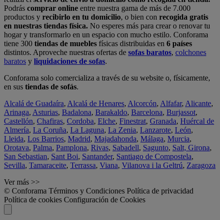
Podrás
comprar online
entre nuestra gama de más de 7.000
productos y
recibirlo en tu domicilio
, o bien con
recogida gratis
en nuestras tiendas física.
No esperes más para crear o renovar tu
hogar y transformarlo en un espacio con mucho estilo. Conforama
tiene 300
tiendas de muebles
físicas distribuidas en
6 países
distintos. Aproveche nuestras ofertas de
sofas baratos
,
colchones
baratos
y
liquidaciones de sofas
.
Conforama solo comercializa a través de su website o, físicamente,
en sus
tiendas de sofás
.
Alcalá de Guadaíra
,
Alcalá de Henares
,
Alcorcón
,
Alfafar
,
Alicante
,
Arinaga
,
Asturias
,
Badalona
,
Barakaldo
,
Barcelona
,
Burjassot
,
Castellón
,
Chafiras
,
Cordoba
,
Elche
,
Finestrat
,
Granada
,
Huércal de
Almería
,
La Coruña
,
La Laguna
,
La Zenia
,
Lanzarote
,
León
,
Lleida
,
Los Barrios
,
Madrid
,
Majadahonda
,
Málaga
,
Murcia
,
Orotava
,
Palma
,
Pamplona
,
Rivas
,
Sabadell
,
Sagunto
,
Salt, Girona
,
San Sebastian
,
Sant Boi
,
Santander
,
Santiago de Compostela
,
Sevilla
,
Tamaraceite
,
Terrassa
,
Viana
,
Vilanova i la Geltrú
,
Zaragoza
Ver más >>
© Conforama
Términos y Condiciones
Política de privacidad
Política de cookies
Configuración de Cookies