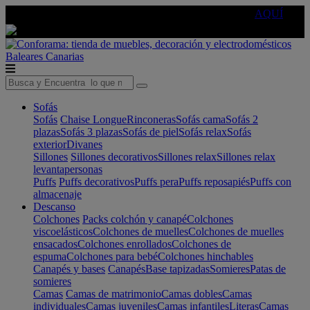
🔵Cambia tu electro con
-10% EXTRA
de descuento ☑️
AQUÍ
Baleares
Canarias
Sofás
Sofás
Chaise Longue
Rinconeras
Sofás cama
Sofás 2
plazas
Sofás 3 plazas
Sofás de piel
Sofás relax
Sofás
exterior
Divanes
Sillones
Sillones decorativos
Sillones relax
Sillones relax
levantapersonas
Puffs
Puffs decorativos
Puffs pera
Puffs reposapiés
Puffs con
almacenaje
Descanso
Colchones
Packs colchón y canapé
Colchones
viscoelásticos
Colchones de muelles
Colchones de muelles
ensacados
Colchones enrollados
Colchones de
espuma
Colchones para bebé
Colchones hinchables
Canapés y bases
Canapés
Base tapizadas
Somieres
Patas de
somieres
Camas
Camas de matrimonio
Camas dobles
Camas
individuales
Camas juveniles
Camas infantiles
Literas
Camas