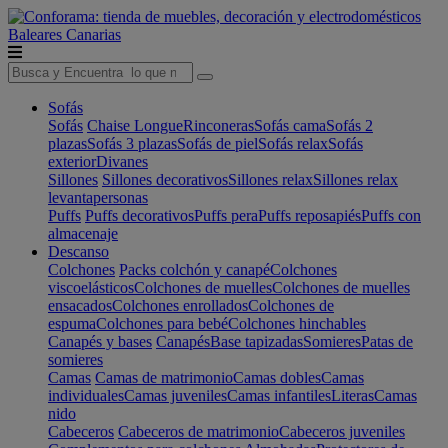
Baleares
Canarias
Sofás
Sofás
Chaise Longue
Rinconeras
Sofás cama
Sofás 2
plazas
Sofás 3 plazas
Sofás de piel
Sofás relax
Sofás
exterior
Divanes
Sillones
Sillones decorativos
Sillones relax
Sillones relax
levantapersonas
Puffs
Puffs decorativos
Puffs pera
Puffs reposapiés
Puffs con
almacenaje
Descanso
Colchones
Packs colchón y canapé
Colchones
viscoelásticos
Colchones de muelles
Colchones de muelles
ensacados
Colchones enrollados
Colchones de
espuma
Colchones para bebé
Colchones hinchables
Canapés y bases
Canapés
Base tapizadas
Somieres
Patas de
somieres
Camas
Camas de matrimonio
Camas dobles
Camas
individuales
Camas juveniles
Camas infantiles
Literas
Camas
nido
Cabeceros
Cabeceros de matrimonio
Cabeceros juveniles