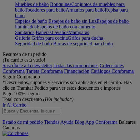
Muebles de baño
Botiquines
Conjuntos de muebles para
baño
Tocadores para baño
Armarios para baño
Repisa para
baño
Espejos de baño
Espejos de baño sin Luz
Espejos de baño
iluminados
Espejos de baño con aumento
Sanitarios
Bañeras
Lavabos
Mamparas
Grifería
Grifos para cocina
Grifos para ducha
Seguridad de baño
Barras de seguridad para baño
Resumen de tu pedido
¡Tu carrito está vacío!
Suscríbete a la newsletter
Todas las promociones
Colecciones
Conforama
Tarjeta Conforama
Financiación
Catálogos Conforama
Seguir Comprando
*Descuentos, cupones y servicios son aplicados en el carrito. Haz
clic en Tramitar Pedido para ver estos descuentos e importes
Pago 100% seguro
Total con descuento
(IVA incluido*)
Ir Al Carrito
Estado de mi pedido
Tiendas
Ayuda
Blog
App Conforama
Baleares
Canarias