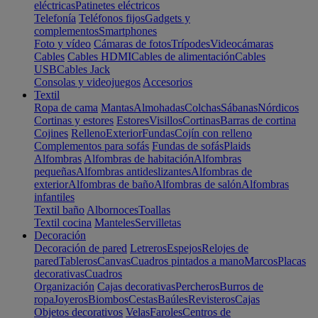
eléctricas
Patinetes eléctricos
Telefonía
Teléfonos fijos
Gadgets y
complementos
Smartphones
Foto y vídeo
Cámaras de fotos
Trípodes
Videocámaras
Cables
Cables HDMI
Cables de alimentación
Cables
USB
Cables Jack
Consolas y videojuegos
Accesorios
Textil
Ropa de cama
Mantas
Almohadas
Colchas
Sábanas
Nórdicos
Cortinas y estores
Estores
Visillos
Cortinas
Barras de cortina
Cojines
Relleno
Exterior
Fundas
Cojín con relleno
Complementos para sofás
Fundas de sofás
Plaids
Alfombras
Alfombras de habitación
Alfombras
pequeñas
Alfombras antideslizantes
Alfombras de
exterior
Alfombras de baño
Alfombras de salón
Alfombras
infantiles
Textil baño
Albornoces
Toallas
Textil cocina
Manteles
Servilletas
Decoración
Decoración de pared
Letreros
Espejos
Relojes de
pared
Tableros
Canvas
Cuadros pintados a mano
Marcos
Placas
decorativas
Cuadros
Organización
Cajas decorativas
Percheros
Burros de
ropa
Joyeros
Biombos
Cestas
Baúles
Revisteros
Cajas
Objetos decorativos
Velas
Faroles
Centros de