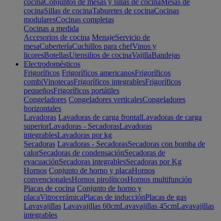
cocina
Conjuntos de mesas y sillas de cocina
Mesas de
cocina
Sillas de cocina
Taburetes de cocina
Cocinas
modulares
Cocinas completas
Cocinas a medida
Accesorios de cocina
Menaje
Servicio de
mesa
Cubertería
Cuchillos para chef
Vinos y
licores
Botellas
Utensilios de cocina
Vajilla
Bandejas
Electrodomésticos
Frigoríficos
Frigoríficos americanos
Frigoríficos
combi
Vinotecas
Frigoríficos integrables
Frigoríficos
pequeños
Frigoríficos portátiles
Congeladores
Congeladores verticales
Congeladores
horizontales
Lavadoras
Lavadoras de carga frontal
Lavadoras de carga
superior
Lavadoras - Secadoras
Lavadoras
integrables
Lavadoras por kg
Secadoras
Lavadoras - Secadoras
Secadoras con bomba de
calor
Secadoras de condensación
Secadoras de
evacuación
Secadoras integrables
Secadoras por Kg
Hornos
Conjunto de horno y placa
Hornos
convencionales
Hornos pirolíticos
Hornos multifunción
Placas de cocina
Conjunto de horno y
placa
Vitrocerámica
Placas de inducción
Placas de gas
Lavavajillas
Lavavajillas 60cm
Lavavajillas 45cm
Lavavajillas
integrables