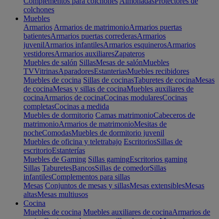
Complementos para colchones
Almohadas
Protectores de
colchones
Muebles
Armarios
Armarios de matrimonio
Armarios puertas
batientes
Armarios puertas correderas
Armarios
juvenil
Armarios infantiles
Armarios esquineros
Armarios
vestidores
Armarios auxiliares
Zapateros
Muebles de salón
Sillas
Mesas de salón
Muebles
TV
Vitrinas
Aparadores
Estanterias
Muebles recibidores
Muebles de cocina
Sillas de cocinas
Taburetes de cocina
Mesas
de cocina
Mesas y sillas de cocina
Muebles auxiliares de
cocina
Armarios de cocina
Cocinas modulares
Cocinas
completas
Cocinas a medida
Muebles de dormitorio
Camas matrimonio
Cabeceros de
matrimonio
Armarios de matrimonio
Mesitas de
noche
Comodas
Muebles de dormitorio juvenil
Muebles de oficina y teletrabajo
Escritorios
Sillas de
escritorio
Estanterías
Muebles de Gaming
Sillas gaming
Escritorios gaming
Sillas
Taburetes
Bancos
Sillas de comedor
Sillas
infantiles
Complementos para sillas
Mesas
Conjuntos de mesas y sillas
Mesas extensibles
Mesas
altas
Mesas multiusos
Cocina
Muebles de cocina
Muebles auxiliares de cocina
Armarios de