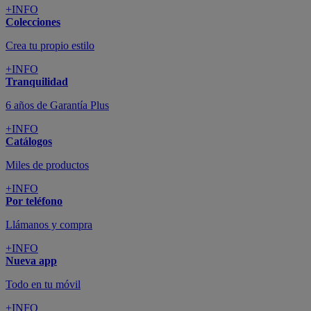
+INFO
Colecciones
Crea tu propio estilo
+INFO
Tranquilidad
6 años de Garantía Plus
+INFO
Catálogos
Miles de productos
+INFO
Por teléfono
Llámanos y compra
+INFO
Nueva app
Todo en tu móvil
+INFO