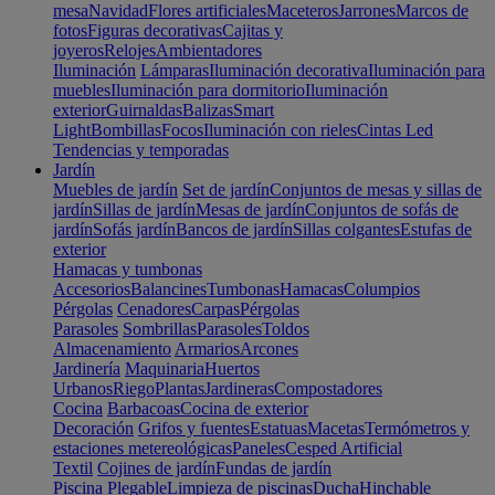
mesa
Navidad
Flores artificiales
Maceteros
Jarrones
Marcos de
fotos
Figuras decorativas
Cajitas y
joyeros
Relojes
Ambientadores
Iluminación
Lámparas
Iluminación decorativa
Iluminación para
muebles
Iluminación para dormitorio
Iluminación
exterior
Guirnaldas
Balizas
Smart
Light
Bombillas
Focos
Iluminación con rieles
Cintas Led
Tendencias y temporadas
Jardín
Muebles de jardín
Set de jardín
Conjuntos de mesas y sillas de
jardín
Sillas de jardín
Mesas de jardín
Conjuntos de sofás de
jardín
Sofás jardín
Bancos de jardín
Sillas colgantes
Estufas de
exterior
Hamacas y tumbonas
Accesorios
Balancines
Tumbonas
Hamacas
Columpios
Pérgolas
Cenadores
Carpas
Pérgolas
Parasoles
Sombrillas
Parasoles
Toldos
Almacenamiento
Armarios
Arcones
Jardinería
Maquinaria
Huertos
Urbanos
Riego
Plantas
Jardineras
Compostadores
Cocina
Barbacoas
Cocina de exterior
Decoración
Grifos y fuentes
Estatuas
Macetas
Termómetros y
estaciones metereológicas
Paneles
Cesped Artificial
Textil
Cojines de jardín
Fundas de jardín
Piscina
Plegable
Limpieza de piscinas
Ducha
Hinchable