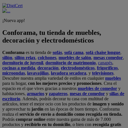
¡Nueva app!
Conforama, tu tienda de muebles,
decoración y electrodomésticos
Conforama
es tu tienda de
sofás
,
sofá cama
,
sofá chaise longue
,
sillón
,
sillón relax
,
colchones
,
muebles de salón
,
mesas comedor
,
dormitorio de juvenil
,
dormitorio de matrimonio
,
canapés
,
cocinas a medida
,
decoración
,
electrodomésticos
,
frigoríficos
,
microondas
,
lavavajillas
,
lavadora secadora
, y
televisiones
.
Descubre nuestra amplia variedad de estilos en cualquier
muebles
para tu hogar,
con los mejores precios y promociones
. Crea el
espacio en el que vives gracias a nuestros
muebles de comedor
y
habitaciones,
armarios
y
zapateros
,
mesas de comedor
y
sillas de
escritorio
. Además, podrás decorar tu casa con multitud de
artículos, tener el mejor ocio con los productos de
imagen y sonido
y aprovechar tu
jardín
en las épocas de buen tiempo. Conforama
realiza el
servicio de envío a domicilio como recogida en tienda.
Podrás
comprar online
entre nuestra gama de más de 7.000
productos y
recibirlo en tu domicilio
, o bien con
recogida gratis