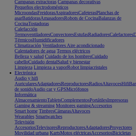
Campanas extractoras
Campanas decorativas
Pequeños electrodomésticos
Microondas
Freidoras
Aspiradores
Cafeteras
Planchas de
asar
Batidoras
Amasadores
Robots de Cocina
Balanzas de
Cocina
Tostadoras
Calefacción
Termoventiladores
Convectores
Estufas
Radiadores
Calefactores
D
Térmicos
Humidificadores
Climatización
Ventiladores
Aire acondicionado
Calentadores de agua
Termos eléctricos
Belleza y salud
Cuidado de los hombres
Cuidado
cabello
Cuidado dental
Salud y bienestar
Limpieza
Limpieza a vapor
Robot limpiacristales
Electrónica
Audio y hifi
Auriculares
Adaptadores
Reproductores
Radios
Altavoces
Hifi
Bar
de sonido
Audio car y GPS
Micrófonos
Informática
Almacenamiento
Tablets
Complementos
Portátiles
Impresoras
Gaming & streaming
Monitores gaming
Accesorios
Smart home
Timbres
Cámaras
Altavoces
Wearables
Smartwatches
Televisión
Accesorios
Televisores
Reproductores
Adaptadores
Proyectores
Movilidad urbana
Karts
Motos eléctricas
Accesorios
Bicicletas