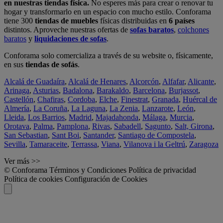
en nuestras tiendas física.
No esperes más para crear o renovar tu
hogar y transformarlo en un espacio con mucho estilo. Conforama
tiene 300
tiendas de muebles
físicas distribuidas en
6 países
distintos. Aproveche nuestras ofertas de
sofas baratos
,
colchones
baratos
y
liquidaciones de sofas
.
Conforama solo comercializa a través de su website o, físicamente,
en sus
tiendas de sofás
.
Alcalá de Guadaíra
,
Alcalá de Henares
,
Alcorcón
,
Alfafar
,
Alicante
,
Arinaga
,
Asturias
,
Badalona
,
Barakaldo
,
Barcelona
,
Burjassot
,
Castellón
,
Chafiras
,
Cordoba
,
Elche
,
Finestrat
,
Granada
,
Huércal de
Almería
,
La Coruña
,
La Laguna
,
La Zenia
,
Lanzarote
,
León
,
Lleida
,
Los Barrios
,
Madrid
,
Majadahonda
,
Málaga
,
Murcia
,
Orotava
,
Palma
,
Pamplona
,
Rivas
,
Sabadell
,
Sagunto
,
Salt, Girona
,
San Sebastian
,
Sant Boi
,
Santander
,
Santiago de Compostela
,
Sevilla
,
Tamaraceite
,
Terrassa
,
Viana
,
Vilanova i la Geltrú
,
Zaragoza
Ver más >>
© Conforama
Términos y Condiciones
Política de privacidad
Política de cookies
Configuración de Cookies