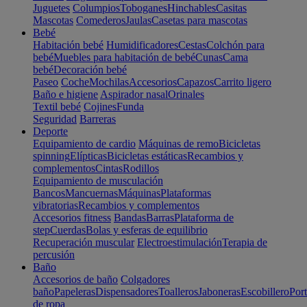
Juguetes
Columpios
Toboganes
Hinchables
Casitas
Mascotas
Comederos
Jaulas
Casetas para mascotas
Bebé
Habitación bebé
Humidificadores
Cestas
Colchón para
bebé
Muebles para habitación de bebé
Cunas
Cama
bebé
Decoración bebé
Paseo
Coche
Mochilas
Accesorios
Capazos
Carrito ligero
Baño e higiene
Aspirador nasal
Orinales
Textil bebé
Cojines
Funda
Seguridad
Barreras
Deporte
Equipamiento de cardio
Máquinas de remo
Bicicletas
spinning
Elípticas
Bicicletas estáticas
Recambios y
complementos
Cintas
Rodillos
Equipamiento de musculación
Bancos
Mancuernas
Máquinas
Plataformas
vibratorias
Recambios y complementos
Accesorios fitness
Bandas
Barras
Plataforma de
step
Cuerdas
Bolas y esferas de equilibrio
Recuperación muscular
Electroestimulación
Terapia de
percusión
Baño
Accesorios de baño
Colgadores
baño
Papeleras
Dispensadores
Toalleros
Jaboneras
Escobillero
Port
de ropa