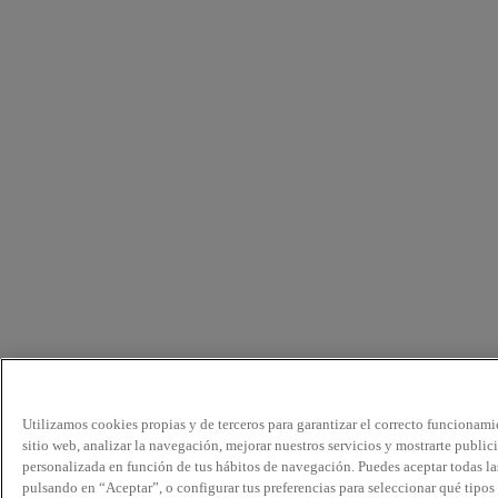
Utilizamos cookies propias y de terceros para garantizar el correcto funcionami
sitio web, analizar la navegación, mejorar nuestros servicios y mostrarte public
personalizada en función de tus hábitos de navegación. Puedes aceptar todas la
pulsando en “Aceptar”, o configurar tus preferencias para seleccionar qué tipos