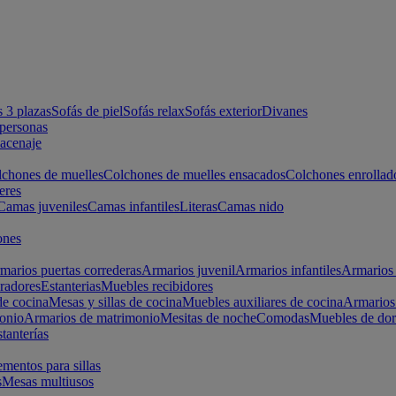
s 3 plazas
Sofás de piel
Sofás relax
Sofás exterior
Divanes
apersonas
macenaje
chones de muelles
Colchones de muelles ensacados
Colchones enrollad
eres
Camas juveniles
Camas infantiles
Literas
Camas nido
ones
marios puertas correderas
Armarios juvenil
Armarios infantiles
Armarios 
radores
Estanterias
Muebles recibidores
e cocina
Mesas y sillas de cocina
Muebles auxiliares de cocina
Armarios
onio
Armarios de matrimonio
Mesitas de noche
Comodas
Muebles de dor
tanterías
entos para sillas
s
Mesas multiusos