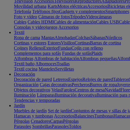
Televisión
Accesorios
Televisores
Reproductores
Adaptadores
Pr
Movilidad urbana
Karts
Motos eléctricas
Accesorios
Bicicletas el
Telefonía
Teléfonos fijos
Gadgets y complementos
Smartphones
Foto y vídeo
Cámaras de fotos
Trípodes
Videocámaras
Cables
Cables HDMI
Cables de alimentación
Cables USB
Cable
Consolas y videojuegos
Accesorios
Textil
Ropa de cama
Mantas
Almohadas
Colchas
Sábanas
Nórdicos
Cortinas y estores
Estores
Visillos
Cortinas
Barras de cortina
Cojines
Relleno
Exterior
Fundas
Cojín con relleno
Complementos para sofás
Fundas de sofás
Plaids
Alfombras
Alfombras de habitación
Alfombras pequeñas
Alfomb
Textil baño
Albornoces
Toallas
Textil cocina
Manteles
Servilletas
Decoración
Decoración de pared
Letreros
Espejos
Relojes de pared
Tableros
Organización
Cajas decorativas
Percheros
Burros de ropa
Joyero
Objetos decorativos
Velas
Faroles
Centros de mesa
Navidad
Flore
Iluminación
Lámparas
Iluminación decorativa
Iluminación para 
Tendencias y temporadas
Jardín
Muebles de jardín
Set de jardín
Conjuntos de mesas y sillas de j
Hamacas y tumbonas
Accesorios
Balancines
Tumbonas
Hamaca
Pérgolas
Cenadores
Carpas
Pérgolas
Parasoles
Sombrillas
Parasoles
Toldos