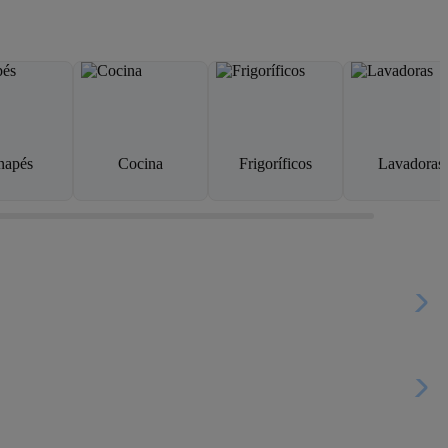
napés
Cocina
Frigoríficos
Lavadoras