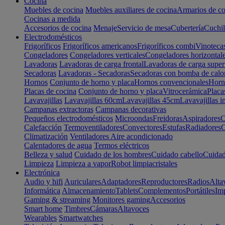
Cocina
Muebles de cocina
Muebles auxiliares de cocina
Armarios de co
Cocinas a medida
Accesorios de cocina
Menaje
Servicio de mesa
Cubertería
Cuchil
Electrodomésticos
Frigoríficos
Frigoríficos americanos
Frigoríficos combi
Vinoteca
Congeladores
Congeladores verticales
Congeladores horizontal
Lavadoras
Lavadoras de carga frontal
Lavadoras de carga super
Secadoras
Lavadoras - Secadoras
Secadoras con bomba de calo
Hornos
Conjunto de horno y placa
Hornos convencionales
Horno
Placas de cocina
Conjunto de horno y placa
Vitrocerámica
Placa
Lavavajillas
Lavavajillas 60cm
Lavavajillas 45cm
Lavavajillas i
Campanas extractoras
Campanas decorativas
Pequeños electrodomésticos
Microondas
Freidoras
Aspiradores
C
Calefacción
Termoventiladores
Convectores
Estufas
Radiadores
C
Climatización
Ventiladores
Aire acondicionado
Calentadores de agua
Termos eléctricos
Belleza y salud
Cuidado de los hombres
Cuidado cabello
Cuidad
Limpieza
Limpieza a vapor
Robot limpiacristales
Electrónica
Audio y hifi
Auriculares
Adaptadores
Reproductores
Radios
Alta
Informática
Almacenamiento
Tablets
Complementos
Portátiles
Im
Gaming & streaming
Monitores gaming
Accesorios
Smart home
Timbres
Cámaras
Altavoces
Wearables
Smartwatches