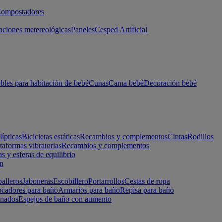
ompostadores
aciones metereológicas
Paneles
Cesped Artificial
les para habitación de bebé
Cunas
Cama bebé
Decoración bebé
lípticas
Bicicletas estáticas
Recambios y complementos
Cintas
Rodillos
taformas vibratorias
Recambios y complementos
s y esferas de equilibrio
ón
alleros
Jaboneras
Escobillero
Portarrollos
Cestas de ropa
cadores para baño
Armarios para baño
Repisa para baño
inados
Espejos de baño con aumento