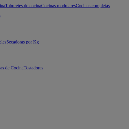
ina
Taburetes de cocina
Cocinas modulares
Cocinas completas
s
bles
Secadoras por Kg
as de Cocina
Tostadoras