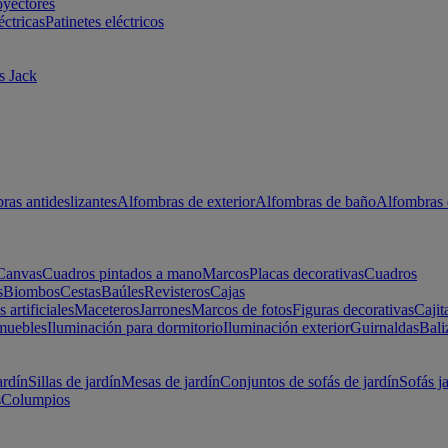
oyectores
éctricas
Patinetes eléctricos
s Jack
ras antideslizantes
Alfombras de exterior
Alfombras de baño
Alfombras 
Canvas
Cuadros pintados a mano
Marcos
Placas decorativas
Cuadros
s
Biombos
Cestas
Baúles
Revisteros
Cajas
s artificiales
Maceteros
Jarrones
Marcos de fotos
Figuras decorativas
Cajit
muebles
Iluminación para dormitorio
Iluminación exterior
Guirnaldas
Bali
ardín
Sillas de jardín
Mesas de jardín
Conjuntos de sofás de jardín
Sofás j
s
Columpios