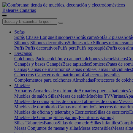
Baleares
Canarias
Sofás
Sofás
Chaise Longue
Rinconeras
Sofás cama
Sofás 2 plazas
Sofá
Sillones
Sillones decorativos
Sillones relax
Sillones relax levant
Puffs
Puffs decorativos
Puffs pera
Puffs reposapiés
Puffs con al
Descanso
Colchones
Packs colchón y canapé
Colchones viscoelásticos
Col
Canapés y bases
Canapés
Base tapizadas
Somieres
Patas de somi
Camas
Camas de matrimonio
Camas dobles
Camas individuales
Cabeceros
Cabeceros de matrimonio
Cabeceros juveniles
Complementos para colchones
Almohadas
Protectores de colch
Muebles
Armarios
Armarios de matrimonio
Armarios puertas batientes
Ar
Muebles de salón
Sillas
Mesas de salón
Muebles TV
Vitrinas
Apa
Muebles de cocina
Sillas de cocinas
Taburetes de cocina
Mesas d
Muebles de dormitorio
Camas matrimonio
Cabeceros de matrim
Muebles de oficina y teletrabajo
Escritorios
Sillas de escritorio
Es
Muebles de Gaming
Sillas gaming
Escritorios gaming
Sillas
Taburetes
Bancos
Sillas de comedor
Sillas infantiles
Complem
Mesas
Conjuntos de mesas y sillas
Mesas extensibles
Mesas alta