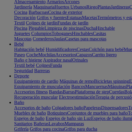
Almacenamiento
Armarios
Arcones
Jardinería
Maquinaria
Huertos Urbanos
Riego
Plantas
Jardineras
C
Cocina
Barbacoas
Cocina de exterior
Decoración
Grifos y fuentes
Estatuas
Macetas
Termómetros y est
Textil
Cojines de jardín
Fundas de jardín
Piscina
Plegable
Limpieza de piscinas
Ducha
Hinchable
Juguetes
Columpios
Toboganes
Hinchables
Casitas
Mascotas
Comederos
Jaulas
Casetas para mascotas
Bebé
Habitación bebé
Humidificadores
Cestas
Colchón para bebé
Mueb
Paseo
Coche
Mochilas
Accesorios
Capazos
Carrito ligero
Baño e higiene
Aspirador nasal
Orinales
Textil bebé
Cojines
Funda
Seguridad
Barreras
Deporte
Equipamiento de cardio
Máquinas de remo
Bicicletas spinning
E
Equipamiento de musculación
Bancos
Mancuernas
Máquinas
Pla
Accesorios fitness
Bandas
Barras
Plataforma de step
Cuerdas
Bola
Recuperación muscular
Electroestimulación
Terapia de percusi
Baño
Accesorios de baño
Colgadores baño
Papeleras
Dispensadores
To
Muebles de baño
Botiquines
Conjuntos de muebles para baño
To
Espejos de baño
Espejos de baño sin Luz
Espejos de baño ilum
Sanitarios
Bañeras
Lavabos
Mamparas
Grifería
Grifos para cocina
Grifos para ducha