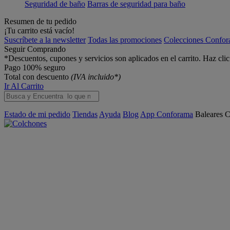
Seguridad de baño
Barras de seguridad para baño
Resumen de tu pedido
¡Tu carrito está vacío!
Suscríbete a la newsletter
Todas las promociones
Colecciones Confo
Seguir Comprando
*Descuentos, cupones y servicios son aplicados en el carrito. Haz cli
Pago 100% seguro
Total con descuento
(IVA incluido*)
Ir Al Carrito
Estado de mi pedido
Tiendas
Ayuda
Blog
App Conforama
Baleares
C