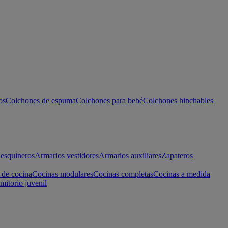
os
Colchones de espuma
Colchones para bebé
Colchones hinchables
esquineros
Armarios vestidores
Armarios auxiliares
Zapateros
 de cocina
Cocinas modulares
Cocinas completas
Cocinas a medida
mitorio juvenil