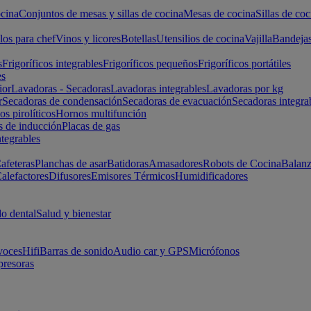
cina
Conjuntos de mesas y sillas de cocina
Mesas de cocina
Sillas de coc
los para chef
Vinos y licores
Botellas
Utensilios de cocina
Vajilla
Bandeja
s
Frigoríficos integrables
Frigoríficos pequeños
Frigoríficos portátiles
es
ior
Lavadoras - Secadoras
Lavadoras integrables
Lavadoras por kg
r
Secadoras de condensación
Secadoras de evacuación
Secadoras integra
s pirolíticos
Hornos multifunción
s de inducción
Placas de gas
ntegrables
afeteras
Planchas de asar
Batidoras
Amasadores
Robots de Cocina
Balanz
alefactores
Difusores
Emisores Térmicos
Humidificadores
o dental
Salud y bienestar
voces
Hifi
Barras de sonido
Audio car y GPS
Micrófonos
presoras