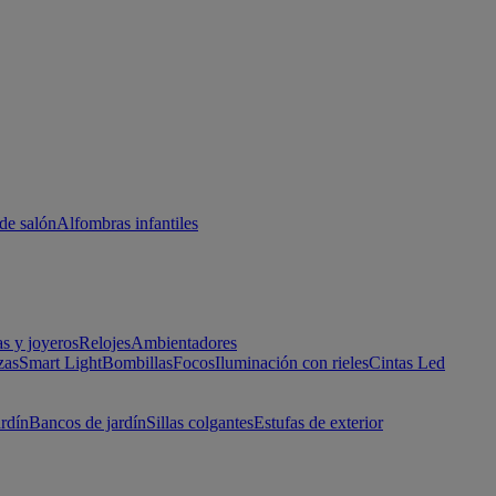
de salón
Alfombras infantiles
as y joyeros
Relojes
Ambientadores
zas
Smart Light
Bombillas
Focos
Iluminación con rieles
Cintas Led
ardín
Bancos de jardín
Sillas colgantes
Estufas de exterior