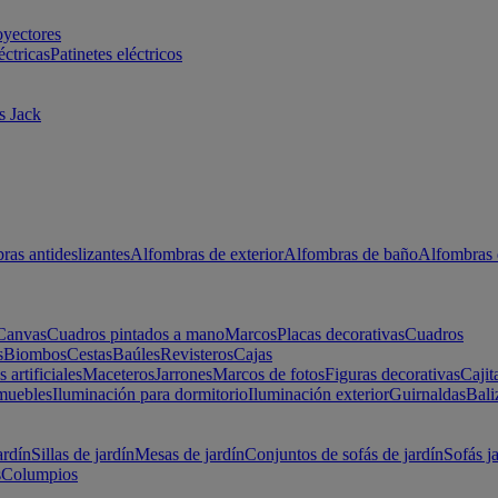
oyectores
éctricas
Patinetes eléctricos
s Jack
ras antideslizantes
Alfombras de exterior
Alfombras de baño
Alfombras 
Canvas
Cuadros pintados a mano
Marcos
Placas decorativas
Cuadros
s
Biombos
Cestas
Baúles
Revisteros
Cajas
s artificiales
Maceteros
Jarrones
Marcos de fotos
Figuras decorativas
Cajit
muebles
Iluminación para dormitorio
Iluminación exterior
Guirnaldas
Bali
ardín
Sillas de jardín
Mesas de jardín
Conjuntos de sofás de jardín
Sofás j
s
Columpios