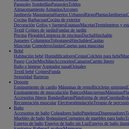
Parasoles
Sombrillas
Parasoles
Toldos
Almacenamiento
Armarios
Arcones
Jardinería
Maquinaria
Huertos Urbanos
Riego
Plantas
Jardineras
C
Cocina
Barbacoas
Cocina de exterior
Decoración
Grifos y fuentes
Estatuas
Macetas
Termómetros y est
Textil
Cojines de jardín
Fundas de jardín
Piscina
Plegable
Limpieza de piscinas
Ducha
Hinchable
Juguetes
Columpios
Toboganes
Hinchables
Casitas
Mascotas
Comederos
Jaulas
Casetas para mascotas
Bebé
Habitación bebé
Humidificadores
Cestas
Colchón para bebé
Mueb
Paseo
Coche
Mochilas
Accesorios
Capazos
Carrito ligero
Baño e higiene
Aspirador nasal
Orinales
Textil bebé
Cojines
Funda
Seguridad
Barreras
Deporte
Equipamiento de cardio
Máquinas de remo
Bicicletas spinning
E
Equipamiento de musculación
Bancos
Mancuernas
Máquinas
Pla
Accesorios fitness
Bandas
Barras
Plataforma de step
Cuerdas
Bola
Recuperación muscular
Electroestimulación
Terapia de percusi
Baño
Accesorios de baño
Colgadores baño
Papeleras
Dispensadores
To
Muebles de baño
Botiquines
Conjuntos de muebles para baño
To
Espejos de baño
Espejos de baño sin Luz
Espejos de baño ilum
Sanitarios
Bañeras
Lavabos
Mamparas