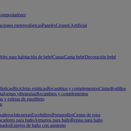
ompostadores
aciones metereológicas
Paneles
Cesped Artificial
les para habitación de bebé
Cunas
Cama bebé
Decoración bebé
lípticas
Bicicletas estáticas
Recambios y complementos
Cintas
Rodillos
taformas vibratorias
Recambios y complementos
s y esferas de equilibrio
ón
alleros
Jaboneras
Escobillero
Portarrollos
Cestas de ropa
cadores para baño
Armarios para baño
Repisa para baño
inados
Espejos de baño con aumento