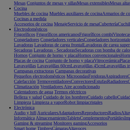
Mesas
Conjuntos de mesas y sillas
Mesas extensibles
Mesas alta
Cocina
Muebles de cocina
Muebles auxiliares de cocina
Armarios de co
Cocinas a medida
Accesorios de cocina
Menaje
Servicio de mesa
Cubertería
Cuchil
Electrodomésticos
Frigoríficos
Frigoríficos americanos
Frigoríficos combi
Vinoteca
Congeladores
Congeladores verticales
Congeladores horizontal
Lavadoras
Lavadoras de carga frontal
Lavadoras de carga super
Secadoras
Lavadoras - Secadoras
Secadoras con bomba de calo
Hornos
Conjunto de horno y placa
Hornos convencionales
Horno
Placas de cocina
Conjunto de horno y placa
Vitrocerámica
Placa
Lavavajillas
Lavavajillas 60cm
Lavavajillas 45cm
Lavavajillas i
Campanas extractoras
Campanas decorativas
Pequeños electrodomésticos
Microondas
Freidoras
Aspiradores
C
Calefacción
Termoventiladores
Convectores
Estufas
Radiadores
C
Climatización
Ventiladores
Aire acondicionado
Calentadores de agua
Termos eléctricos
Belleza y salud
Cuidado de los hombres
Cuidado cabello
Cuidad
Limpieza
Limpieza a vapor
Robot limpiacristales
Electrónica
Audio y hifi
Auriculares
Adaptadores
Reproductores
Radios
Alta
Informática
Almacenamiento
Tablets
Complementos
Portátiles
Im
Gaming & streaming
Monitores gaming
Accesorios
Smart home
Timbres
Cámaras
Altavoces