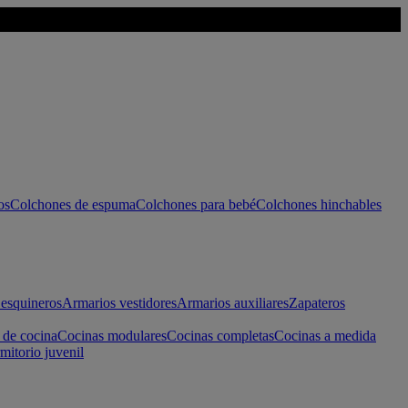
os
Colchones de espuma
Colchones para bebé
Colchones hinchables
esquineros
Armarios vestidores
Armarios auxiliares
Zapateros
 de cocina
Cocinas modulares
Cocinas completas
Cocinas a medida
mitorio juvenil