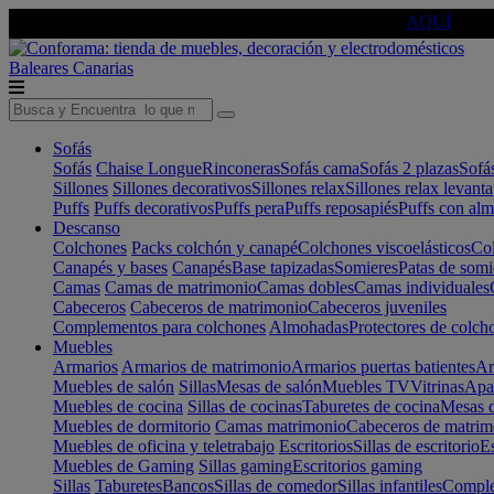
🔵Cambia tu electro con
-10% EXTRA
de descuento ☑️
AQUÍ
Baleares
Canarias
Sofás
Sofás
Chaise Longue
Rinconeras
Sofás cama
Sofás 2 plazas
Sofá
Sillones
Sillones decorativos
Sillones relax
Sillones relax levant
Puffs
Puffs decorativos
Puffs pera
Puffs reposapiés
Puffs con al
Descanso
Colchones
Packs colchón y canapé
Colchones viscoelásticos
Col
Canapés y bases
Canapés
Base tapizadas
Somieres
Patas de somi
Camas
Camas de matrimonio
Camas dobles
Camas individuales
Cabeceros
Cabeceros de matrimonio
Cabeceros juveniles
Complementos para colchones
Almohadas
Protectores de colch
Muebles
Armarios
Armarios de matrimonio
Armarios puertas batientes
Ar
Muebles de salón
Sillas
Mesas de salón
Muebles TV
Vitrinas
Apa
Muebles de cocina
Sillas de cocinas
Taburetes de cocina
Mesas d
Muebles de dormitorio
Camas matrimonio
Cabeceros de matrim
Muebles de oficina y teletrabajo
Escritorios
Sillas de escritorio
Es
Muebles de Gaming
Sillas gaming
Escritorios gaming
Sillas
Taburetes
Bancos
Sillas de comedor
Sillas infantiles
Complem