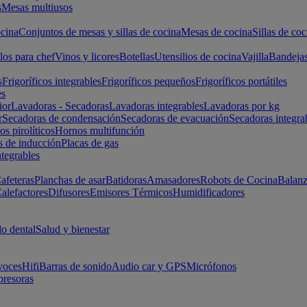
s
Mesas multiusos
cina
Conjuntos de mesas y sillas de cocina
Mesas de cocina
Sillas de coc
los para chef
Vinos y licores
Botellas
Utensilios de cocina
Vajilla
Bandeja
s
Frigoríficos integrables
Frigoríficos pequeños
Frigoríficos portátiles
es
ior
Lavadoras - Secadoras
Lavadoras integrables
Lavadoras por kg
r
Secadoras de condensación
Secadoras de evacuación
Secadoras integra
s pirolíticos
Hornos multifunción
s de inducción
Placas de gas
ntegrables
afeteras
Planchas de asar
Batidoras
Amasadores
Robots de Cocina
Balanz
alefactores
Difusores
Emisores Térmicos
Humidificadores
o dental
Salud y bienestar
voces
Hifi
Barras de sonido
Audio car y GPS
Micrófonos
presoras