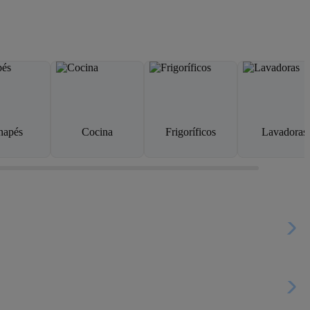
napés
Cocina
Frigoríficos
Lavadoras