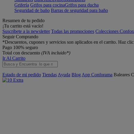
Grifería
Grifos para cocina
Grifos para ducha
Seguridad de baño
Barras de seguridad para baño
Resumen de tu pedido
¡Tu carrito está vacío!
Suscríbete a la newsletter
Todas las promociones
Colecciones Confo
Seguir Comprando
*Descuentos, cupones y servicios son aplicados en el carrito. Haz cli
Pago 100% seguro
Total con descuento
(IVA incluido*)
Ir Al Carrito
Estado de mi pedido
Tiendas
Ayuda
Blog
App Conforama
Baleares
C