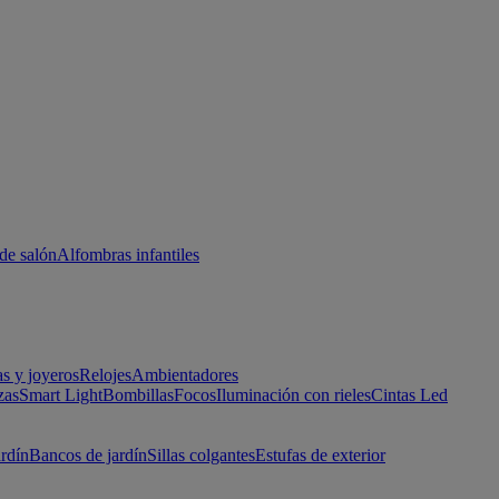
de salón
Alfombras infantiles
as y joyeros
Relojes
Ambientadores
zas
Smart Light
Bombillas
Focos
Iluminación con rieles
Cintas Led
ardín
Bancos de jardín
Sillas colgantes
Estufas de exterior