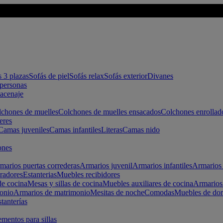
s 3 plazas
Sofás de piel
Sofás relax
Sofás exterior
Divanes
apersonas
macenaje
chones de muelles
Colchones de muelles ensacados
Colchones enrollad
eres
Camas juveniles
Camas infantiles
Literas
Camas nido
ones
marios puertas correderas
Armarios juvenil
Armarios infantiles
Armarios 
radores
Estanterias
Muebles recibidores
e cocina
Mesas y sillas de cocina
Muebles auxiliares de cocina
Armarios
onio
Armarios de matrimonio
Mesitas de noche
Comodas
Muebles de dor
tanterías
entos para sillas