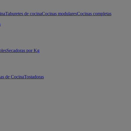
ina
Taburetes de cocina
Cocinas modulares
Cocinas completas
s
bles
Secadoras por Kg
as de Cocina
Tostadoras