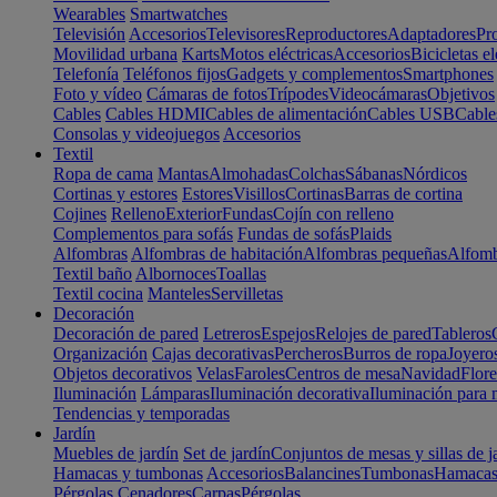
Wearables
Smartwatches
Televisión
Accesorios
Televisores
Reproductores
Adaptadores
Pr
Movilidad urbana
Karts
Motos eléctricas
Accesorios
Bicicletas el
Telefonía
Teléfonos fijos
Gadgets y complementos
Smartphones
Foto y vídeo
Cámaras de fotos
Trípodes
Videocámaras
Objetivos
Cables
Cables HDMI
Cables de alimentación
Cables USB
Cable
Consolas y videojuegos
Accesorios
Textil
Ropa de cama
Mantas
Almohadas
Colchas
Sábanas
Nórdicos
Cortinas y estores
Estores
Visillos
Cortinas
Barras de cortina
Cojines
Relleno
Exterior
Fundas
Cojín con relleno
Complementos para sofás
Fundas de sofás
Plaids
Alfombras
Alfombras de habitación
Alfombras pequeñas
Alfomb
Textil baño
Albornoces
Toallas
Textil cocina
Manteles
Servilletas
Decoración
Decoración de pared
Letreros
Espejos
Relojes de pared
Tableros
Organización
Cajas decorativas
Percheros
Burros de ropa
Joyero
Objetos decorativos
Velas
Faroles
Centros de mesa
Navidad
Flore
Iluminación
Lámparas
Iluminación decorativa
Iluminación para 
Tendencias y temporadas
Jardín
Muebles de jardín
Set de jardín
Conjuntos de mesas y sillas de j
Hamacas y tumbonas
Accesorios
Balancines
Tumbonas
Hamaca
Pérgolas
Cenadores
Carpas
Pérgolas