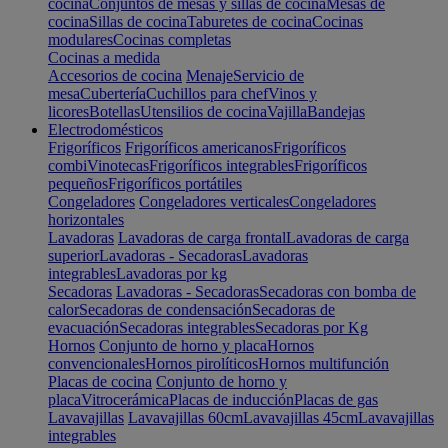
cocina
Conjuntos de mesas y sillas de cocina
Mesas de
cocina
Sillas de cocina
Taburetes de cocina
Cocinas
modulares
Cocinas completas
Cocinas a medida
Accesorios de cocina
Menaje
Servicio de
mesa
Cubertería
Cuchillos para chef
Vinos y
licores
Botellas
Utensilios de cocina
Vajilla
Bandejas
Electrodomésticos
Frigoríficos
Frigoríficos americanos
Frigoríficos
combi
Vinotecas
Frigoríficos integrables
Frigoríficos
pequeños
Frigoríficos portátiles
Congeladores
Congeladores verticales
Congeladores
horizontales
Lavadoras
Lavadoras de carga frontal
Lavadoras de carga
superior
Lavadoras - Secadoras
Lavadoras
integrables
Lavadoras por kg
Secadoras
Lavadoras - Secadoras
Secadoras con bomba de
calor
Secadoras de condensación
Secadoras de
evacuación
Secadoras integrables
Secadoras por Kg
Hornos
Conjunto de horno y placa
Hornos
convencionales
Hornos pirolíticos
Hornos multifunción
Placas de cocina
Conjunto de horno y
placa
Vitrocerámica
Placas de inducción
Placas de gas
Lavavajillas
Lavavajillas 60cm
Lavavajillas 45cm
Lavavajillas
integrables