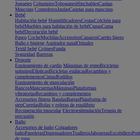
Juguetes
Columpios
Toboganes
Hinchables
Casitas
Mascotas
Comederos
Jaulas
Casetas para mascotas
Bebé
Habitación bebé
Humidificadores
Cestas
Colchón para
bebé
Muebles para habitación de bebé
Cunas
Cama
bebé
Decoración bebé
Paseo
Coche
Mochilas
Accesorios
Capazos
Carrito ligero
Baño e higiene
Aspirador nasal
Orinales
Textil bebé
Cojines
Funda
Seguridad
Barreras
Deporte
Equipamiento de cardio
Máquinas de remo
Bicicletas
spinning
Elípticas
Bicicletas estáticas
Recambios y
complementos
Cintas
Rodillos
Equipamiento de musculación
Bancos
Mancuernas
Máquinas
Plataformas
vibratorias
Recambios y complementos
Accesorios fitness
Bandas
Barras
Plataforma de
step
Cuerdas
Bolas y esferas de equilibrio
Recuperación muscular
Electroestimulación
Terapia de
percusión
Baño
Accesorios de baño
Colgadores
baño
Papeleras
Dispensadores
Toalleros
Jaboneras
Escobillero
Port
de ropa