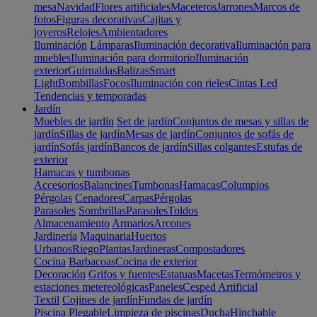
mesa
Navidad
Flores artificiales
Maceteros
Jarrones
Marcos de
fotos
Figuras decorativas
Cajitas y
joyeros
Relojes
Ambientadores
Iluminación
Lámparas
Iluminación decorativa
Iluminación para
muebles
Iluminación para dormitorio
Iluminación
exterior
Guirnaldas
Balizas
Smart
Light
Bombillas
Focos
Iluminación con rieles
Cintas Led
Tendencias y temporadas
Jardín
Muebles de jardín
Set de jardín
Conjuntos de mesas y sillas de
jardín
Sillas de jardín
Mesas de jardín
Conjuntos de sofás de
jardín
Sofás jardín
Bancos de jardín
Sillas colgantes
Estufas de
exterior
Hamacas y tumbonas
Accesorios
Balancines
Tumbonas
Hamacas
Columpios
Pérgolas
Cenadores
Carpas
Pérgolas
Parasoles
Sombrillas
Parasoles
Toldos
Almacenamiento
Armarios
Arcones
Jardinería
Maquinaria
Huertos
Urbanos
Riego
Plantas
Jardineras
Compostadores
Cocina
Barbacoas
Cocina de exterior
Decoración
Grifos y fuentes
Estatuas
Macetas
Termómetros y
estaciones metereológicas
Paneles
Cesped Artificial
Textil
Cojines de jardín
Fundas de jardín
Piscina
Plegable
Limpieza de piscinas
Ducha
Hinchable