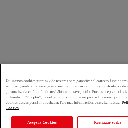
Utilizamos cookies propias y de terceros para garantizar el correcto funcionami
sitio web, analizar la navegación, mejorar nuestros servicios y mostrarte public
personalizada en función de tus hábitos de navegación. Puedes aceptar todas la
pulsando en “Aceptar”, o configurar tus preferencias para seleccionar qué tipos
cookies deseas permitir o rechazar. Para más información, consulta nuestra
Pol
Cookies
Aceptar Cookies
Rechazar todas