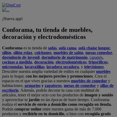
¡Nueva app!
Conforama, tu tienda de muebles,
decoración y electrodomésticos
Conforama
es tu tienda de
sofás
,
sofá cama
,
sofá chaise longue
,
sillón
,
sillón relax
,
colchones
,
muebles de salón
,
mesas comedor
,
dormitorio de juvenil
,
dormitorio de matrimonio
,
canapés
,
cocinas a medida
,
decoración
,
electrodomésticos
,
frigoríficos
,
microondas
,
lavavajillas
,
lavadora secadora
, y
televisiones
.
Descubre nuestra amplia variedad de estilos en cualquier
muebles
para tu hogar,
con los mejores precios y promociones
. Crea el
espacio en el que vives gracias a nuestros
muebles de comedor
y
habitaciones,
armarios
y
zapateros
,
mesas de comedor
y
sillas de
escritorio
. Además, podrás decorar tu casa con multitud de
artículos, tener el mejor ocio con los productos de
imagen y sonido
y aprovechar tu
jardín
en las épocas de buen tiempo. Conforama
realiza el
servicio de envío a domicilio como recogida en tienda.
Podrás
comprar online
entre nuestra gama de más de 7.000
productos y
recibirlo en tu domicilio
, o bien con
recogida gratis