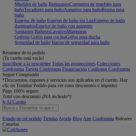
Muebles de baño
Botiquines
Conjuntos de muebles para
baño
Tocadores para baño
Armarios para baño
Repisa para
baño
Espejos de baño
Espejos de baño sin Luz
Espejos de baño
iluminados
Espejos de baño con aumento
Sanitarios
Bañeras
Lavabos
Mamparas
Grifería
Grifos para cocina
Grifos para ducha
Seguridad de baño
Barras de seguridad para baño
Resumen de tu pedido
¡Tu carrito está vacío!
Suscríbete a la newsletter
Todas las promociones
Colecciones
Conforama
Tarjeta Conforama
Financiación
Catálogos Conforama
Seguir Comprando
*Descuentos, cupones y servicios son aplicados en el carrito. Haz
clic en Tramitar Pedido para ver estos descuentos e importes
Pago 100% seguro
Total con descuento
(IVA incluido*)
Ir Al Carrito
Estado de mi pedido
Tiendas
Ayuda
Blog
App Conforama
Baleares
Canarias