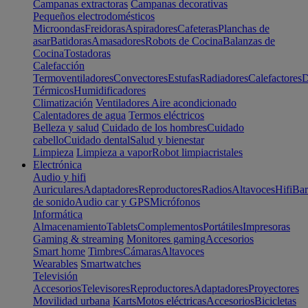
Campanas extractoras
Campanas decorativas
Pequeños electrodomésticos
Microondas
Freidoras
Aspiradores
Cafeteras
Planchas de
asar
Batidoras
Amasadores
Robots de Cocina
Balanzas de
Cocina
Tostadoras
Calefacción
Termoventiladores
Convectores
Estufas
Radiadores
Calefactores
D
Térmicos
Humidificadores
Climatización
Ventiladores
Aire acondicionado
Calentadores de agua
Termos eléctricos
Belleza y salud
Cuidado de los hombres
Cuidado
cabello
Cuidado dental
Salud y bienestar
Limpieza
Limpieza a vapor
Robot limpiacristales
Electrónica
Audio y hifi
Auriculares
Adaptadores
Reproductores
Radios
Altavoces
Hifi
Bar
de sonido
Audio car y GPS
Micrófonos
Informática
Almacenamiento
Tablets
Complementos
Portátiles
Impresoras
Gaming & streaming
Monitores gaming
Accesorios
Smart home
Timbres
Cámaras
Altavoces
Wearables
Smartwatches
Televisión
Accesorios
Televisores
Reproductores
Adaptadores
Proyectores
Movilidad urbana
Karts
Motos eléctricas
Accesorios
Bicicletas