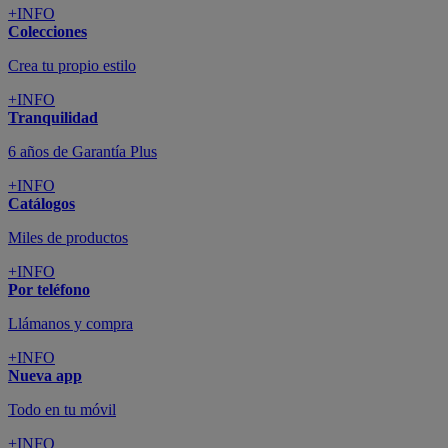
+INFO
Colecciones
Crea tu propio estilo
+INFO
Tranquilidad
6 años de Garantía Plus
+INFO
Catálogos
Miles de productos
+INFO
Por teléfono
Llámanos y compra
+INFO
Nueva app
Todo en tu móvil
+INFO