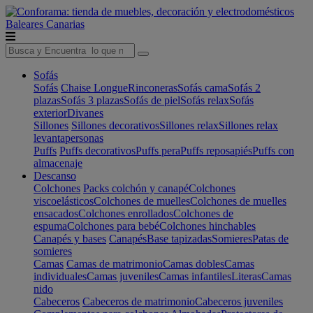
Baleares
Canarias
Sofás
Sofás
Chaise Longue
Rinconeras
Sofás cama
Sofás 2
plazas
Sofás 3 plazas
Sofás de piel
Sofás relax
Sofás
exterior
Divanes
Sillones
Sillones decorativos
Sillones relax
Sillones relax
levantapersonas
Puffs
Puffs decorativos
Puffs pera
Puffs reposapiés
Puffs con
almacenaje
Descanso
Colchones
Packs colchón y canapé
Colchones
viscoelásticos
Colchones de muelles
Colchones de muelles
ensacados
Colchones enrollados
Colchones de
espuma
Colchones para bebé
Colchones hinchables
Canapés y bases
Canapés
Base tapizadas
Somieres
Patas de
somieres
Camas
Camas de matrimonio
Camas dobles
Camas
individuales
Camas juveniles
Camas infantiles
Literas
Camas
nido
Cabeceros
Cabeceros de matrimonio
Cabeceros juveniles