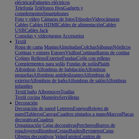
eléctricas
Patinetes eléctricos
Telefonía
Teléfonos fijos
Gadgets y
complementos
Smartphones
Foto y vídeo
Cámaras de fotos
Trípodes
Videocámaras
Cables
Cables HDMI
Cables de alimentación
Cables
USB
Cables Jack
Consolas y videojuegos
Accesorios
Textil
Ropa de cama
Mantas
Almohadas
Colchas
Sábanas
Nórdicos
Cortinas y estores
Estores
Visillos
Cortinas
Barras de cortina
Cojines
Relleno
Exterior
Fundas
Cojín con relleno
Complementos para sofás
Fundas de sofás
Plaids
Alfombras
Alfombras de habitación
Alfombras
pequeñas
Alfombras antideslizantes
Alfombras de
exterior
Alfombras de baño
Alfombras de salón
Alfombras
infantiles
Textil baño
Albornoces
Toallas
Textil cocina
Manteles
Servilletas
Decoración
Decoración de pared
Letreros
Espejos
Relojes de
pared
Tableros
Canvas
Cuadros pintados a mano
Marcos
Placas
decorativas
Cuadros
Organización
Cajas decorativas
Percheros
Burros de
ropa
Joyeros
Biombos
Cestas
Baúles
Revisteros
Cajas
Objetos decorativos
Velas
Faroles
Centros de