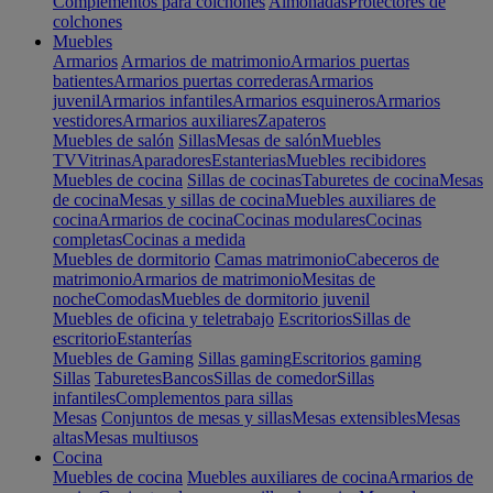
Complementos para colchones
Almohadas
Protectores de
colchones
Muebles
Armarios
Armarios de matrimonio
Armarios puertas
batientes
Armarios puertas correderas
Armarios
juvenil
Armarios infantiles
Armarios esquineros
Armarios
vestidores
Armarios auxiliares
Zapateros
Muebles de salón
Sillas
Mesas de salón
Muebles
TV
Vitrinas
Aparadores
Estanterias
Muebles recibidores
Muebles de cocina
Sillas de cocinas
Taburetes de cocina
Mesas
de cocina
Mesas y sillas de cocina
Muebles auxiliares de
cocina
Armarios de cocina
Cocinas modulares
Cocinas
completas
Cocinas a medida
Muebles de dormitorio
Camas matrimonio
Cabeceros de
matrimonio
Armarios de matrimonio
Mesitas de
noche
Comodas
Muebles de dormitorio juvenil
Muebles de oficina y teletrabajo
Escritorios
Sillas de
escritorio
Estanterías
Muebles de Gaming
Sillas gaming
Escritorios gaming
Sillas
Taburetes
Bancos
Sillas de comedor
Sillas
infantiles
Complementos para sillas
Mesas
Conjuntos de mesas y sillas
Mesas extensibles
Mesas
altas
Mesas multiusos
Cocina
Muebles de cocina
Muebles auxiliares de cocina
Armarios de