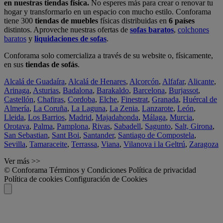
en nuestras tiendas física.
No esperes más para crear o renovar tu
hogar y transformarlo en un espacio con mucho estilo. Conforama
tiene 300
tiendas de muebles
físicas distribuidas en
6 países
distintos. Aproveche nuestras ofertas de
sofas baratos
,
colchones
baratos
y
liquidaciones de sofas
.
Conforama solo comercializa a través de su website o, físicamente,
en sus
tiendas de sofás
.
Alcalá de Guadaíra
,
Alcalá de Henares
,
Alcorcón
,
Alfafar
,
Alicante
,
Arinaga
,
Asturias
,
Badalona
,
Barakaldo
,
Barcelona
,
Burjassot
,
Castellón
,
Chafiras
,
Cordoba
,
Elche
,
Finestrat
,
Granada
,
Huércal de
Almería
,
La Coruña
,
La Laguna
,
La Zenia
,
Lanzarote
,
León
,
Lleida
,
Los Barrios
,
Madrid
,
Majadahonda
,
Málaga
,
Murcia
,
Orotava
,
Palma
,
Pamplona
,
Rivas
,
Sabadell
,
Sagunto
,
Salt, Girona
,
San Sebastian
,
Sant Boi
,
Santander
,
Santiago de Compostela
,
Sevilla
,
Tamaraceite
,
Terrassa
,
Viana
,
Vilanova i la Geltrú
,
Zaragoza
Ver más >>
© Conforama
Términos y Condiciones
Política de privacidad
Política de cookies
Configuración de Cookies