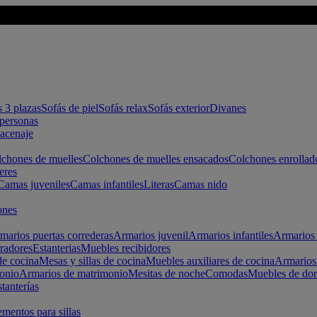
s 3 plazas
Sofás de piel
Sofás relax
Sofás exterior
Divanes
apersonas
macenaje
chones de muelles
Colchones de muelles ensacados
Colchones enrollad
eres
Camas juveniles
Camas infantiles
Literas
Camas nido
ones
marios puertas correderas
Armarios juvenil
Armarios infantiles
Armarios 
radores
Estanterias
Muebles recibidores
e cocina
Mesas y sillas de cocina
Muebles auxiliares de cocina
Armarios
onio
Armarios de matrimonio
Mesitas de noche
Comodas
Muebles de dor
tanterías
entos para sillas