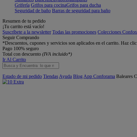
Grifería
Grifos para cocina
Grifos para ducha
Seguridad de baño
Barras de seguridad para baño
Resumen de tu pedido
¡Tu carrito está vacío!
Suscríbete a la newsletter
Todas las promociones
Colecciones Confo
Seguir Comprando
*Descuentos, cupones y servicios son aplicados en el carrito. Haz cli
Pago 100% seguro
Total con descuento
(IVA incluido*)
Ir Al Carrito
Estado de mi pedido
Tiendas
Ayuda
Blog
App Conforama
Baleares
C