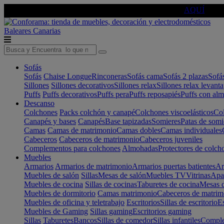
🔵Cambia tu electro con
-10% EXTRA
de descuento ☑️
AQUÍ
Baleares
Canarias
Sofás
Sofás
Chaise Longue
Rinconeras
Sofás cama
Sofás 2 plazas
Sofá
Sillones
Sillones decorativos
Sillones relax
Sillones relax levant
Puffs
Puffs decorativos
Puffs pera
Puffs reposapiés
Puffs con al
Descanso
Colchones
Packs colchón y canapé
Colchones viscoelásticos
Col
Canapés y bases
Canapés
Base tapizadas
Somieres
Patas de somi
Camas
Camas de matrimonio
Camas dobles
Camas individuales
Cabeceros
Cabeceros de matrimonio
Cabeceros juveniles
Complementos para colchones
Almohadas
Protectores de colch
Muebles
Armarios
Armarios de matrimonio
Armarios puertas batientes
Ar
Muebles de salón
Sillas
Mesas de salón
Muebles TV
Vitrinas
Apa
Muebles de cocina
Sillas de cocinas
Taburetes de cocina
Mesas d
Muebles de dormitorio
Camas matrimonio
Cabeceros de matrim
Muebles de oficina y teletrabajo
Escritorios
Sillas de escritorio
Es
Muebles de Gaming
Sillas gaming
Escritorios gaming
Sillas
Taburetes
Bancos
Sillas de comedor
Sillas infantiles
Complem