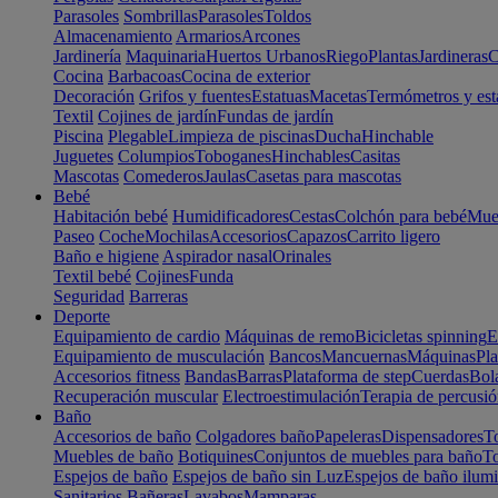
Parasoles
Sombrillas
Parasoles
Toldos
Almacenamiento
Armarios
Arcones
Jardinería
Maquinaria
Huertos Urbanos
Riego
Plantas
Jardineras
C
Cocina
Barbacoas
Cocina de exterior
Decoración
Grifos y fuentes
Estatuas
Macetas
Termómetros y est
Textil
Cojines de jardín
Fundas de jardín
Piscina
Plegable
Limpieza de piscinas
Ducha
Hinchable
Juguetes
Columpios
Toboganes
Hinchables
Casitas
Mascotas
Comederos
Jaulas
Casetas para mascotas
Bebé
Habitación bebé
Humidificadores
Cestas
Colchón para bebé
Mueb
Paseo
Coche
Mochilas
Accesorios
Capazos
Carrito ligero
Baño e higiene
Aspirador nasal
Orinales
Textil bebé
Cojines
Funda
Seguridad
Barreras
Deporte
Equipamiento de cardio
Máquinas de remo
Bicicletas spinning
E
Equipamiento de musculación
Bancos
Mancuernas
Máquinas
Pla
Accesorios fitness
Bandas
Barras
Plataforma de step
Cuerdas
Bola
Recuperación muscular
Electroestimulación
Terapia de percusi
Baño
Accesorios de baño
Colgadores baño
Papeleras
Dispensadores
To
Muebles de baño
Botiquines
Conjuntos de muebles para baño
To
Espejos de baño
Espejos de baño sin Luz
Espejos de baño ilum
Sanitarios
Bañeras
Lavabos
Mamparas