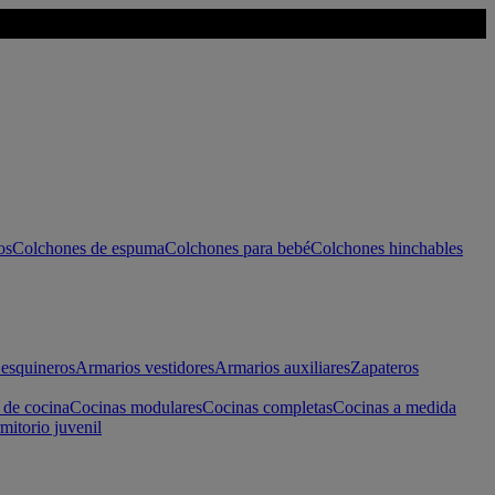
os
Colchones de espuma
Colchones para bebé
Colchones hinchables
esquineros
Armarios vestidores
Armarios auxiliares
Zapateros
 de cocina
Cocinas modulares
Cocinas completas
Cocinas a medida
mitorio juvenil