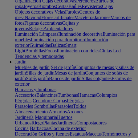
Organización
Cajas decorativas
Percheros
Burros de
ropa
Joyeros
Biombos
Cestas
Baúles
Revisteros
Cajas
Objetos decorativos
Velas
Faroles
Centros de
mesa
Navidad
Flores artificiales
Maceteros
Jarrones
Marcos de
fotos
Figuras decorativas
Cajitas y
joyeros
Relojes
Ambientadores
Iluminación
Lámparas
Iluminación decorativa
Iluminación para
muebles
Iluminación para dormitorio
Iluminación
exterior
Guirnaldas
Balizas
Smart
Light
Bombillas
Focos
Iluminación con rieles
Cintas Led
Tendencias y temporadas
Jardín
Muebles de jardín
Set de jardín
Conjuntos de mesas y sillas de
jardín
Sillas de jardín
Mesas de jardín
Conjuntos de sofás de
jardín
Sofás jardín
Bancos de jardín
Sillas colgantes
Estufas de
exterior
Hamacas y tumbonas
Accesorios
Balancines
Tumbonas
Hamacas
Columpios
Pérgolas
Cenadores
Carpas
Pérgolas
Parasoles
Sombrillas
Parasoles
Toldos
Almacenamiento
Armarios
Arcones
Jardinería
Maquinaria
Huertos
Urbanos
Riego
Plantas
Jardineras
Compostadores
Cocina
Barbacoas
Cocina de exterior
Decoración
Grifos y fuentes
Estatuas
Macetas
Termómetros y