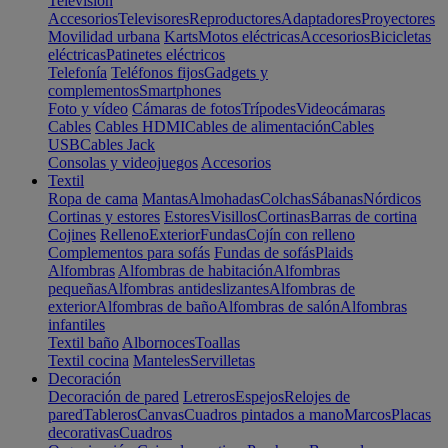
Televisión
Accesorios
Televisores
Reproductores
Adaptadores
Proyectores
Movilidad urbana
Karts
Motos eléctricas
Accesorios
Bicicletas
eléctricas
Patinetes eléctricos
Telefonía
Teléfonos fijos
Gadgets y
complementos
Smartphones
Foto y vídeo
Cámaras de fotos
Trípodes
Videocámaras
Cables
Cables HDMI
Cables de alimentación
Cables
USB
Cables Jack
Consolas y videojuegos
Accesorios
Textil
Ropa de cama
Mantas
Almohadas
Colchas
Sábanas
Nórdicos
Cortinas y estores
Estores
Visillos
Cortinas
Barras de cortina
Cojines
Relleno
Exterior
Fundas
Cojín con relleno
Complementos para sofás
Fundas de sofás
Plaids
Alfombras
Alfombras de habitación
Alfombras
pequeñas
Alfombras antideslizantes
Alfombras de
exterior
Alfombras de baño
Alfombras de salón
Alfombras
infantiles
Textil baño
Albornoces
Toallas
Textil cocina
Manteles
Servilletas
Decoración
Decoración de pared
Letreros
Espejos
Relojes de
pared
Tableros
Canvas
Cuadros pintados a mano
Marcos
Placas
decorativas
Cuadros