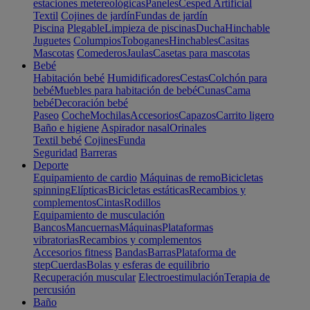
estaciones metereológicas
Paneles
Cesped Artificial
Textil
Cojines de jardín
Fundas de jardín
Piscina
Plegable
Limpieza de piscinas
Ducha
Hinchable
Juguetes
Columpios
Toboganes
Hinchables
Casitas
Mascotas
Comederos
Jaulas
Casetas para mascotas
Bebé
Habitación bebé
Humidificadores
Cestas
Colchón para
bebé
Muebles para habitación de bebé
Cunas
Cama
bebé
Decoración bebé
Paseo
Coche
Mochilas
Accesorios
Capazos
Carrito ligero
Baño e higiene
Aspirador nasal
Orinales
Textil bebé
Cojines
Funda
Seguridad
Barreras
Deporte
Equipamiento de cardio
Máquinas de remo
Bicicletas
spinning
Elípticas
Bicicletas estáticas
Recambios y
complementos
Cintas
Rodillos
Equipamiento de musculación
Bancos
Mancuernas
Máquinas
Plataformas
vibratorias
Recambios y complementos
Accesorios fitness
Bandas
Barras
Plataforma de
step
Cuerdas
Bolas y esferas de equilibrio
Recuperación muscular
Electroestimulación
Terapia de
percusión
Baño