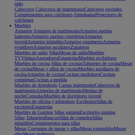
nido
Cabeceros
Cabeceros de matrimonio
Cabeceros juveniles
Complementos para colchones
Almohadas
Protectores de
colchones
Muebles
Armarios
Armarios de matrimonio
Armarios puertas
batientes
Armarios puertas correderas
Armarios
juvenil
Armarios infantiles
Armarios esquineros
Armarios
vestidores
Armarios auxiliares
Zapateros
Muebles de salón
Sillas
Mesas de salón
Muebles
TV
Vitrinas
Aparadores
Estanterias
Muebles recibidores
Muebles de cocina
Sillas de cocinas
Taburetes de cocina
Mesas
de cocina
Mesas y sillas de cocina
Muebles auxiliares de
cocina
Armarios de cocina
Cocinas modulares
Cocinas
completas
Cocinas a medida
Muebles de dormitorio
Camas matrimonio
Cabeceros de
matrimonio
Armarios de matrimonio
Mesitas de
noche
Comodas
Muebles de dormitorio juvenil
Muebles de oficina y teletrabajo
Escritorios
Sillas de
escritorio
Estanterías
Muebles de Gaming
Sillas gaming
Escritorios gaming
Sillas
Taburetes
Bancos
Sillas de comedor
Sillas
infantiles
Complementos para sillas
Mesas
Conjuntos de mesas y sillas
Mesas extensibles
Mesas
altas
Mesas multiusos