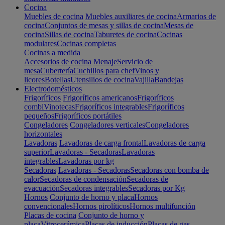
Cocina
Muebles de cocina
Muebles auxiliares de cocina
Armarios de
cocina
Conjuntos de mesas y sillas de cocina
Mesas de
cocina
Sillas de cocina
Taburetes de cocina
Cocinas
modulares
Cocinas completas
Cocinas a medida
Accesorios de cocina
Menaje
Servicio de
mesa
Cubertería
Cuchillos para chef
Vinos y
licores
Botellas
Utensilios de cocina
Vajilla
Bandejas
Electrodomésticos
Frigoríficos
Frigoríficos americanos
Frigoríficos
combi
Vinotecas
Frigoríficos integrables
Frigoríficos
pequeños
Frigoríficos portátiles
Congeladores
Congeladores verticales
Congeladores
horizontales
Lavadoras
Lavadoras de carga frontal
Lavadoras de carga
superior
Lavadoras - Secadoras
Lavadoras
integrables
Lavadoras por kg
Secadoras
Lavadoras - Secadoras
Secadoras con bomba de
calor
Secadoras de condensación
Secadoras de
evacuación
Secadoras integrables
Secadoras por Kg
Hornos
Conjunto de horno y placa
Hornos
convencionales
Hornos pirolíticos
Hornos multifunción
Placas de cocina
Conjunto de horno y
placa
Vitrocerámica
Placas de inducción
Placas de gas