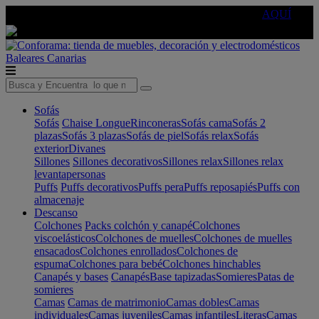
🔵Cambia tu electro con
-10% EXTRA
de descuento ☑️
AQUÍ
Baleares
Canarias
Sofás
Sofás
Chaise Longue
Rinconeras
Sofás cama
Sofás 2
plazas
Sofás 3 plazas
Sofás de piel
Sofás relax
Sofás
exterior
Divanes
Sillones
Sillones decorativos
Sillones relax
Sillones relax
levantapersonas
Puffs
Puffs decorativos
Puffs pera
Puffs reposapiés
Puffs con
almacenaje
Descanso
Colchones
Packs colchón y canapé
Colchones
viscoelásticos
Colchones de muelles
Colchones de muelles
ensacados
Colchones enrollados
Colchones de
espuma
Colchones para bebé
Colchones hinchables
Canapés y bases
Canapés
Base tapizadas
Somieres
Patas de
somieres
Camas
Camas de matrimonio
Camas dobles
Camas
individuales
Camas juveniles
Camas infantiles
Literas
Camas