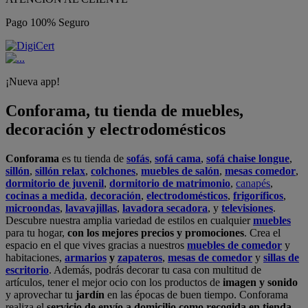
Pago 100% Seguro
¡Nueva app!
Conforama, tu tienda de muebles,
decoración y electrodomésticos
Conforama
es tu tienda de
sofás
,
sofá cama
,
sofá chaise longue
,
sillón
,
sillón relax
,
colchones
,
muebles de salón
,
mesas comedor
,
dormitorio de juvenil
,
dormitorio de matrimonio
,
canapés
,
cocinas a medida
,
decoración
,
electrodomésticos
,
frigoríficos
,
microondas
,
lavavajillas
,
lavadora secadora
, y
televisiones
.
Descubre nuestra amplia variedad de estilos en cualquier
muebles
para tu hogar,
con los mejores precios y promociones
. Crea el
espacio en el que vives gracias a nuestros
muebles de comedor
y
habitaciones,
armarios
y
zapateros
,
mesas de comedor
y
sillas de
escritorio
. Además, podrás decorar tu casa con multitud de
artículos, tener el mejor ocio con los productos de
imagen y sonido
y aprovechar tu
jardín
en las épocas de buen tiempo. Conforama
realiza el
servicio de envío a domicilio como recogida en tienda.