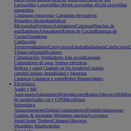
Lavavajillas
Lavavajillas 60cm
Lavavajillas 45cm
Lavavajillas
integrables
Campanas extractoras
Campanas decorativas
Pequeños electrodomésticos
Microondas
Freidoras
Aspiradores
Cafeteras
Planchas de
asar
Batidoras
Amasadores
Robots de Cocina
Balanzas de
Cocina
Tostadoras
Calefacción
Termoventiladores
Convectores
Estufas
Radiadores
Calefactores
D
Térmicos
Humidificadores
Climatización
Ventiladores
Aire acondicionado
Calentadores de agua
Termos eléctricos
Belleza y salud
Cuidado de los hombres
Cuidado
cabello
Cuidado dental
Salud y bienestar
Limpieza
Limpieza a vapor
Robot limpiacristales
Electrónica
Audio y hifi
Auriculares
Adaptadores
Reproductores
Radios
Altavoces
Hifi
Bar
de sonido
Audio car y GPS
Micrófonos
Informática
Almacenamiento
Tablets
Complementos
Portátiles
Impresoras
Gaming & streaming
Monitores gaming
Accesorios
Smart home
Timbres
Cámaras
Altavoces
Wearables
Smartwatches