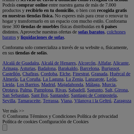
Podrás
comprar online
entre nuestra gama de más de 7.000
productos y
recibirlo en tu domicilio
, o bien con
recogida gratis
en nuestras tiendas física.
No esperes más para crear o renovar tu
hogar y transformarlo en un espacio con mucho estilo. Conforama
tiene 300
tiendas de muebles
físicas distribuidas en
6 países
distintos. Aproveche nuestras ofertas de
sofas baratos
,
colchones
baratos
y
liquidaciones de sofas
.
Conforama solo comercializa a través de su website o, físicamente,
en sus
tiendas de sofás
.
Alcalá de Guadaíra
,
Alcalá de Henares
,
Alcorcón
,
Alfafar
,
Alicante
,
Arinaga
,
Asturias
,
Badalona
,
Barakaldo
,
Barcelona
,
Burjassot
,
Castellón
,
Chafiras
,
Cordoba
,
Elche
,
Finestrat
,
Granada
,
Huércal de
Almería
,
La Coruña
,
La Laguna
,
La Zenia
,
Lanzarote
,
León
,
Lleida
,
Los Barrios
,
Madrid
,
Majadahonda
,
Málaga
,
Murcia
,
Orotava
,
Palma
,
Pamplona
,
Rivas
,
Sabadell
,
Sagunto
,
Salt, Girona
,
San Sebastian
,
Sant Boi
,
Santander
,
Santiago de Compostela
,
Sevilla
,
Tamaraceite
,
Terrassa
,
Viana
,
Vilanova i la Geltrú
,
Zaragoza
Ver más >>
© Conforama
Términos y Condiciones
Política de privacidad
Política de cookies
Configuración de Cookies