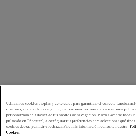
Utilizamos cookies propias y de terceros para garantizar el correcto funcionami
sitio web, analizar la navegación, mejorar nuestros servicios y mostrarte public
personalizada en función de tus hábitos de navegación. Puedes aceptar todas la
pulsando en “Aceptar”, o configurar tus preferencias para seleccionar qué tipos
cookies deseas permitir o rechazar. Para más información, consulta nuestra
Pol
Cookies