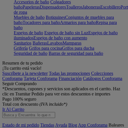
Accesorios de baño
Colgadores
baño
Papeleras
Dispensadores
Toalleros
Jaboneras
Escobillero
Port
de ropa
Muebles de baño
Botiquines
Conjuntos de muebles para
baño
Tocadores para baño
Armarios para baño
Repisa para
baño
Espejos de baño
Espejos de baño sin Luz
Espejos de baño
iluminados
Espejos de baño con aumento
Sanitarios
Bañeras
Lavabos
Mamparas
Grifería
Grifos para cocina
Grifos para ducha
Seguridad de baño
Barras de seguridad para baño
Resumen de tu pedido
¡Tu carrito está vacío!
Suscríbete a la newsletter
Todas las promociones
Colecciones
Conforama
Tarjeta Conforama
Financiación
Catálogos Conforama
Seguir Comprando
*Descuentos, cupones y servicios son aplicados en el carrito. Haz
clic en Tramitar Pedido para ver estos descuentos e importes
Pago 100% seguro
Total con descuento
(IVA incluido*)
Ir Al Carrito
Estado de mi pedido
Tiendas
Ayuda
Blog
App Conforama
Baleares