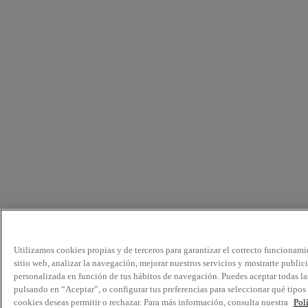
Utilizamos cookies propias y de terceros para garantizar el correcto funcionami
sitio web, analizar la navegación, mejorar nuestros servicios y mostrarte public
personalizada en función de tus hábitos de navegación. Puedes aceptar todas la
pulsando en “Aceptar”, o configurar tus preferencias para seleccionar qué tipos
cookies deseas permitir o rechazar. Para más información, consulta nuestra
Pol