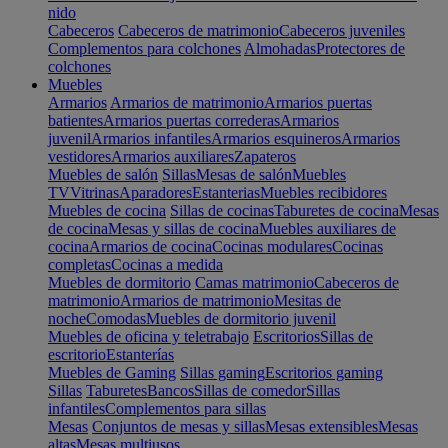
nido
Cabeceros
Cabeceros de matrimonio
Cabeceros juveniles
Complementos para colchones
Almohadas
Protectores de
colchones
Muebles
Armarios
Armarios de matrimonio
Armarios puertas
batientes
Armarios puertas correderas
Armarios
juvenil
Armarios infantiles
Armarios esquineros
Armarios
vestidores
Armarios auxiliares
Zapateros
Muebles de salón
Sillas
Mesas de salón
Muebles
TV
Vitrinas
Aparadores
Estanterias
Muebles recibidores
Muebles de cocina
Sillas de cocinas
Taburetes de cocina
Mesas
de cocina
Mesas y sillas de cocina
Muebles auxiliares de
cocina
Armarios de cocina
Cocinas modulares
Cocinas
completas
Cocinas a medida
Muebles de dormitorio
Camas matrimonio
Cabeceros de
matrimonio
Armarios de matrimonio
Mesitas de
noche
Comodas
Muebles de dormitorio juvenil
Muebles de oficina y teletrabajo
Escritorios
Sillas de
escritorio
Estanterías
Muebles de Gaming
Sillas gaming
Escritorios gaming
Sillas
Taburetes
Bancos
Sillas de comedor
Sillas
infantiles
Complementos para sillas
Mesas
Conjuntos de mesas y sillas
Mesas extensibles
Mesas
altas
Mesas multiusos