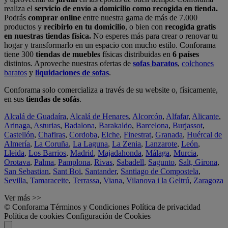
realiza el
servicio de envío a domicilio como recogida en tienda.
Podrás
comprar online
entre nuestra gama de más de 7.000
productos y
recibirlo en tu domicilio
, o bien con
recogida gratis
en nuestras tiendas física.
No esperes más para crear o renovar tu
hogar y transformarlo en un espacio con mucho estilo. Conforama
tiene 300
tiendas de muebles
físicas distribuidas en
6 países
distintos. Aproveche nuestras ofertas de
sofas baratos
,
colchones
baratos
y
liquidaciones de sofas
.
Conforama solo comercializa a través de su website o, físicamente,
en sus
tiendas de sofás
.
Alcalá de Guadaíra
,
Alcalá de Henares
,
Alcorcón
,
Alfafar
,
Alicante
,
Arinaga
,
Asturias
,
Badalona
,
Barakaldo
,
Barcelona
,
Burjassot
,
Castellón
,
Chafiras
,
Cordoba
,
Elche
,
Finestrat
,
Granada
,
Huércal de
Almería
,
La Coruña
,
La Laguna
,
La Zenia
,
Lanzarote
,
León
,
Lleida
,
Los Barrios
,
Madrid
,
Majadahonda
,
Málaga
,
Murcia
,
Orotava
,
Palma
,
Pamplona
,
Rivas
,
Sabadell
,
Sagunto
,
Salt, Girona
,
San Sebastian
,
Sant Boi
,
Santander
,
Santiago de Compostela
,
Sevilla
,
Tamaraceite
,
Terrassa
,
Viana
,
Vilanova i la Geltrú
,
Zaragoza
Ver más >>
© Conforama
Términos y Condiciones
Política de privacidad
Política de cookies
Configuración de Cookies