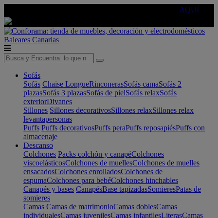
🔵Cambia tu electro con
-10% EXTRA
de descuento ☑️
AQUÍ
Baleares
Canarias
Sofás
Sofás
Chaise Longue
Rinconeras
Sofás cama
Sofás 2
plazas
Sofás 3 plazas
Sofás de piel
Sofás relax
Sofás
exterior
Divanes
Sillones
Sillones decorativos
Sillones relax
Sillones relax
levantapersonas
Puffs
Puffs decorativos
Puffs pera
Puffs reposapiés
Puffs con
almacenaje
Descanso
Colchones
Packs colchón y canapé
Colchones
viscoelásticos
Colchones de muelles
Colchones de muelles
ensacados
Colchones enrollados
Colchones de
espuma
Colchones para bebé
Colchones hinchables
Canapés y bases
Canapés
Base tapizadas
Somieres
Patas de
somieres
Camas
Camas de matrimonio
Camas dobles
Camas
individuales
Camas juveniles
Camas infantiles
Literas
Camas