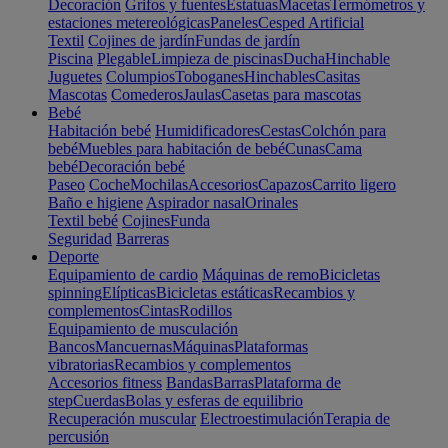
Decoración
Grifos y fuentes
Estatuas
Macetas
Termómetros y
estaciones metereológicas
Paneles
Cesped Artificial
Textil
Cojines de jardín
Fundas de jardín
Piscina
Plegable
Limpieza de piscinas
Ducha
Hinchable
Juguetes
Columpios
Toboganes
Hinchables
Casitas
Mascotas
Comederos
Jaulas
Casetas para mascotas
Bebé
Habitación bebé
Humidificadores
Cestas
Colchón para
bebé
Muebles para habitación de bebé
Cunas
Cama
bebé
Decoración bebé
Paseo
Coche
Mochilas
Accesorios
Capazos
Carrito ligero
Baño e higiene
Aspirador nasal
Orinales
Textil bebé
Cojines
Funda
Seguridad
Barreras
Deporte
Equipamiento de cardio
Máquinas de remo
Bicicletas
spinning
Elípticas
Bicicletas estáticas
Recambios y
complementos
Cintas
Rodillos
Equipamiento de musculación
Bancos
Mancuernas
Máquinas
Plataformas
vibratorias
Recambios y complementos
Accesorios fitness
Bandas
Barras
Plataforma de
step
Cuerdas
Bolas y esferas de equilibrio
Recuperación muscular
Electroestimulación
Terapia de
percusión