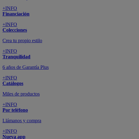
+INFO
Financiación
+INFO
Colecciones
Crea tu propio estilo
+INFO
Tranquilidad
6 años de Garantía Plus
+INFO
Catálogos
Miles de productos
+INFO
Por teléfono
Llámanos y compra
+INFO
Nueva app