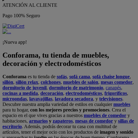
ATENCIÓN AL CLIENTE
Pago 100% Seguro
¡Nueva app!
Conforama, tu tienda de muebles,
decoración y electrodomésticos
Conforama
es tu tienda de
sofás
,
sofá cama
,
sofá chaise longue
,
sillón
,
sillón relax
,
colchones
,
muebles de salón
,
mesas comedor
,
dormitorio de juvenil
,
dormitorio de matrimonio
,
canapés
,
cocinas a medida
,
decoración
,
electrodomésticos
,
frigoríficos
,
microondas
,
lavavajillas
,
lavadora secadora
, y
televisiones
.
Descubre nuestra amplia variedad de estilos en cualquier
muebles
para tu hogar,
con los mejores precios y promociones
. Crea el
espacio en el que vives gracias a nuestros
muebles de comedor
y
habitaciones,
armarios
y
zapateros
,
mesas de comedor
y
sillas de
escritorio
. Además, podrás decorar tu casa con multitud de
artículos, tener el mejor ocio con los productos de
imagen y sonido
y aprovechar tu
jardín
en las épocas de buen tiempo. Conforama