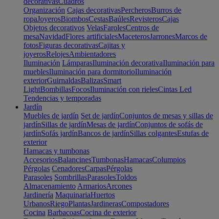
decorativas
Cuadros
Organización
Cajas decorativas
Percheros
Burros de
ropa
Joyeros
Biombos
Cestas
Baúles
Revisteros
Cajas
Objetos decorativos
Velas
Faroles
Centros de
mesa
Navidad
Flores artificiales
Maceteros
Jarrones
Marcos de
fotos
Figuras decorativas
Cajitas y
joyeros
Relojes
Ambientadores
Iluminación
Lámparas
Iluminación decorativa
Iluminación para
muebles
Iluminación para dormitorio
Iluminación
exterior
Guirnaldas
Balizas
Smart
Light
Bombillas
Focos
Iluminación con rieles
Cintas Led
Tendencias y temporadas
Jardín
Muebles de jardín
Set de jardín
Conjuntos de mesas y sillas de
jardín
Sillas de jardín
Mesas de jardín
Conjuntos de sofás de
jardín
Sofás jardín
Bancos de jardín
Sillas colgantes
Estufas de
exterior
Hamacas y tumbonas
Accesorios
Balancines
Tumbonas
Hamacas
Columpios
Pérgolas
Cenadores
Carpas
Pérgolas
Parasoles
Sombrillas
Parasoles
Toldos
Almacenamiento
Armarios
Arcones
Jardinería
Maquinaria
Huertos
Urbanos
Riego
Plantas
Jardineras
Compostadores
Cocina
Barbacoas
Cocina de exterior