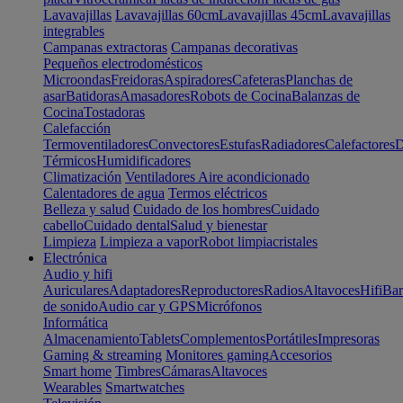
Lavavajillas
Lavavajillas 60cm
Lavavajillas 45cm
Lavavajillas
integrables
Campanas extractoras
Campanas decorativas
Pequeños electrodomésticos
Microondas
Freidoras
Aspiradores
Cafeteras
Planchas de
asar
Batidoras
Amasadores
Robots de Cocina
Balanzas de
Cocina
Tostadoras
Calefacción
Termoventiladores
Convectores
Estufas
Radiadores
Calefactores
D
Térmicos
Humidificadores
Climatización
Ventiladores
Aire acondicionado
Calentadores de agua
Termos eléctricos
Belleza y salud
Cuidado de los hombres
Cuidado
cabello
Cuidado dental
Salud y bienestar
Limpieza
Limpieza a vapor
Robot limpiacristales
Electrónica
Audio y hifi
Auriculares
Adaptadores
Reproductores
Radios
Altavoces
Hifi
Bar
de sonido
Audio car y GPS
Micrófonos
Informática
Almacenamiento
Tablets
Complementos
Portátiles
Impresoras
Gaming & streaming
Monitores gaming
Accesorios
Smart home
Timbres
Cámaras
Altavoces
Wearables
Smartwatches