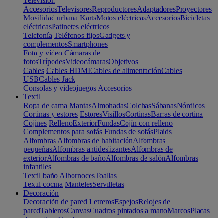
Televisión
Accesorios
Televisores
Reproductores
Adaptadores
Proyectores
Movilidad urbana
Karts
Motos eléctricas
Accesorios
Bicicletas
eléctricas
Patinetes eléctricos
Telefonía
Teléfonos fijos
Gadgets y
complementos
Smartphones
Foto y vídeo
Cámaras de
fotos
Trípodes
Videocámaras
Objetivos
Cables
Cables HDMI
Cables de alimentación
Cables
USB
Cables Jack
Consolas y videojuegos
Accesorios
Textil
Ropa de cama
Mantas
Almohadas
Colchas
Sábanas
Nórdicos
Cortinas y estores
Estores
Visillos
Cortinas
Barras de cortina
Cojines
Relleno
Exterior
Fundas
Cojín con relleno
Complementos para sofás
Fundas de sofás
Plaids
Alfombras
Alfombras de habitación
Alfombras
pequeñas
Alfombras antideslizantes
Alfombras de
exterior
Alfombras de baño
Alfombras de salón
Alfombras
infantiles
Textil baño
Albornoces
Toallas
Textil cocina
Manteles
Servilletas
Decoración
Decoración de pared
Letreros
Espejos
Relojes de
pared
Tableros
Canvas
Cuadros pintados a mano
Marcos
Placas