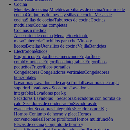
Cocina
Muebles de cocina
Muebles auxiliares de cocina
Armarios de
cocina
Conjuntos de mesas y sillas de cocina
Mesas de
cocina
Sillas de cocina
Taburetes de cocina
Cocinas
modulares
Cocinas completas
Cocinas a medida
Accesorios de cocina
Menaje
Servicio de
mesa
Cubertería
Cuchillos para chef
Vinos y
licores
Botellas
Utensilios de cocina
Vajilla
Bandejas
Electrodomésticos
Frigoríficos
Frigoríficos americanos
Frigoríficos
combi
Vinotecas
Frigoríficos integrables
Frigoríficos
pequeños
Frigoríficos portátiles
Congeladores
Congeladores verticales
Congeladores
horizontales
Lavadoras
Lavadoras de carga frontal
Lavadoras de carga
superior
Lavadoras - Secadoras
Lavadoras
integrables
Lavadoras por kg
Secadoras
Lavadoras - Secadoras
Secadoras con bomba de
calor
Secadoras de condensación
Secadoras de
evacuación
Secadoras integrables
Secadoras por Kg
Hornos
Conjunto de horno y placa
Hornos
convencionales
Hornos pirolíticos
Hornos multifunción
Placas de cocina
Conjunto de horno y
placa
Vitrocerámica
Placas de inducción
Placas de gas