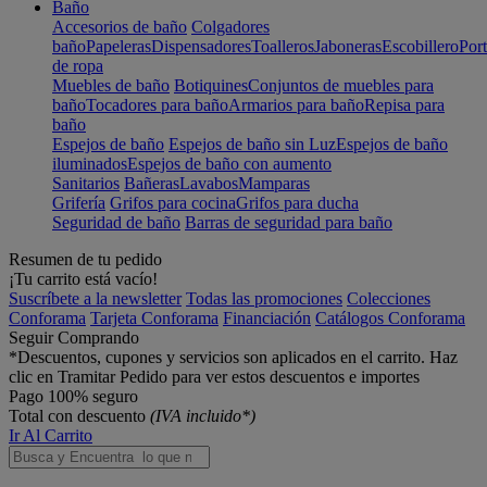
Baño
Accesorios de baño
Colgadores
baño
Papeleras
Dispensadores
Toalleros
Jaboneras
Escobillero
Port
de ropa
Muebles de baño
Botiquines
Conjuntos de muebles para
baño
Tocadores para baño
Armarios para baño
Repisa para
baño
Espejos de baño
Espejos de baño sin Luz
Espejos de baño
iluminados
Espejos de baño con aumento
Sanitarios
Bañeras
Lavabos
Mamparas
Grifería
Grifos para cocina
Grifos para ducha
Seguridad de baño
Barras de seguridad para baño
Resumen de tu pedido
¡Tu carrito está vacío!
Suscríbete a la newsletter
Todas las promociones
Colecciones
Conforama
Tarjeta Conforama
Financiación
Catálogos Conforama
Seguir Comprando
*Descuentos, cupones y servicios son aplicados en el carrito. Haz
clic en Tramitar Pedido para ver estos descuentos e importes
Pago 100% seguro
Total con descuento
(IVA incluido*)
Ir Al Carrito