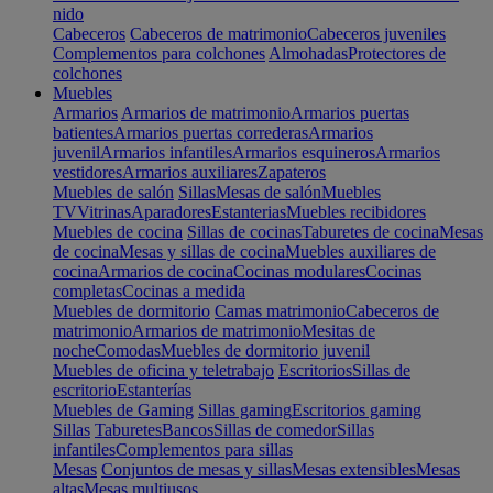
nido
Cabeceros
Cabeceros de matrimonio
Cabeceros juveniles
Complementos para colchones
Almohadas
Protectores de
colchones
Muebles
Armarios
Armarios de matrimonio
Armarios puertas
batientes
Armarios puertas correderas
Armarios
juvenil
Armarios infantiles
Armarios esquineros
Armarios
vestidores
Armarios auxiliares
Zapateros
Muebles de salón
Sillas
Mesas de salón
Muebles
TV
Vitrinas
Aparadores
Estanterias
Muebles recibidores
Muebles de cocina
Sillas de cocinas
Taburetes de cocina
Mesas
de cocina
Mesas y sillas de cocina
Muebles auxiliares de
cocina
Armarios de cocina
Cocinas modulares
Cocinas
completas
Cocinas a medida
Muebles de dormitorio
Camas matrimonio
Cabeceros de
matrimonio
Armarios de matrimonio
Mesitas de
noche
Comodas
Muebles de dormitorio juvenil
Muebles de oficina y teletrabajo
Escritorios
Sillas de
escritorio
Estanterías
Muebles de Gaming
Sillas gaming
Escritorios gaming
Sillas
Taburetes
Bancos
Sillas de comedor
Sillas
infantiles
Complementos para sillas
Mesas
Conjuntos de mesas y sillas
Mesas extensibles
Mesas
altas
Mesas multiusos