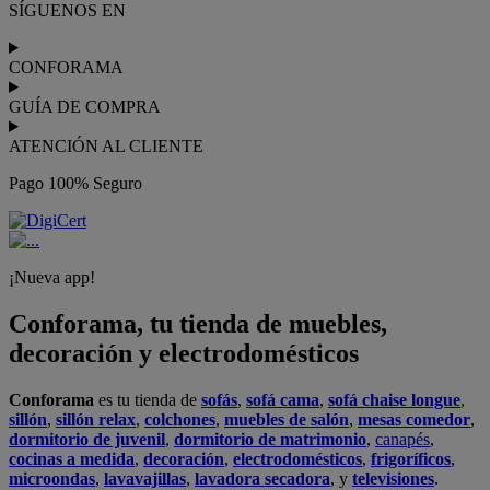
Podrás
comprar online
entre nuestra gama de más de 7.000
productos y
recibirlo en tu domicilio
, o bien con
recogida gratis
en nuestras tiendas física.
No esperes más para crear o renovar tu
hogar y transformarlo en un espacio con mucho estilo. Conforama
tiene 300
tiendas de muebles
físicas distribuidas en
6 países
distintos. Aproveche nuestras ofertas de
sofas baratos
,
colchones
baratos
y
liquidaciones de sofas
.
Conforama solo comercializa a través de su website o, físicamente,
en sus
tiendas de sofás
.
Alcalá de Guadaíra
,
Alcalá de Henares
,
Alcorcón
,
Alfafar
,
Alicante
,
Arinaga
,
Asturias
,
Badalona
,
Barakaldo
,
Barcelona
,
Burjassot
,
Castellón
,
Chafiras
,
Cordoba
,
Elche
,
Finestrat
,
Granada
,
Huércal de
Almería
,
La Coruña
,
La Laguna
,
La Zenia
,
Lanzarote
,
León
,
Lleida
,
Los Barrios
,
Madrid
,
Majadahonda
,
Málaga
,
Murcia
,
Orotava
,
Palma
,
Pamplona
,
Rivas
,
Sabadell
,
Sagunto
,
Salt, Girona
,
San Sebastian
,
Sant Boi
,
Santander
,
Santiago de Compostela
,
Sevilla
,
Tamaraceite
,
Terrassa
,
Viana
,
Vilanova i la Geltrú
,
Zaragoza
Ver más >>
© Conforama
Términos y Condiciones
Política de privacidad
Política de cookies
Configuración de Cookies