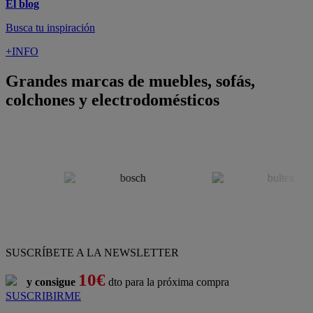
Pago 100% Seguro
¡Nueva app!
Conforama, tu tienda de muebles,
decoración y electrodomésticos
Conforama
es tu tienda de
sofás
,
sofá cama
,
sofá chaise longue
,
sillón
,
sillón relax
,
colchones
,
muebles de salón
,
mesas comedor
,
dormitorio de juvenil
,
dormitorio de matrimonio
,
canapés
,
cocinas a medida
,
decoración
,
electrodomésticos
,
frigoríficos
,
microondas
,
lavavajillas
,
lavadora secadora
, y
televisiones
.
Descubre nuestra amplia variedad de estilos en cualquier
muebles
para tu hogar,
con los mejores precios y promociones
. Crea el
espacio en el que vives gracias a nuestros
muebles de comedor
y
habitaciones,
armarios
y
zapateros
,
mesas de comedor
y
sillas de
escritorio
. Además, podrás decorar tu casa con multitud de
artículos, tener el mejor ocio con los productos de
imagen y sonido
y aprovechar tu
jardín
en las épocas de buen tiempo. Conforama
realiza el
servicio de envío a domicilio como recogida en tienda.