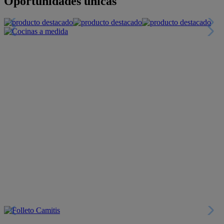
+INFO
Financiación
+INFO
Colecciones
Crea tu propio estilo
+INFO
Tranquilidad
6 años de Garantía Plus
+INFO
Catálogos
Miles de productos
+INFO
Por teléfono
Llámanos y compra
+INFO
Nueva app