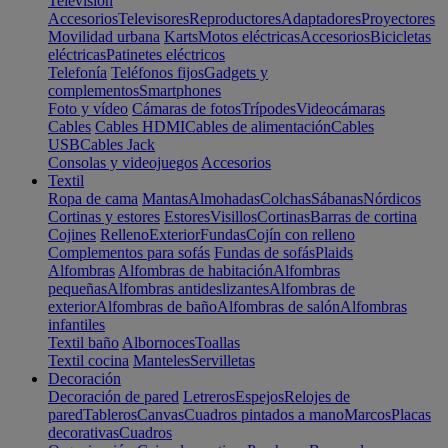
Televisión
Accesorios
Televisores
Reproductores
Adaptadores
Proyectores
Movilidad urbana
Karts
Motos eléctricas
Accesorios
Bicicletas
eléctricas
Patinetes eléctricos
Telefonía
Teléfonos fijos
Gadgets y
complementos
Smartphones
Foto y vídeo
Cámaras de fotos
Trípodes
Videocámaras
Cables
Cables HDMI
Cables de alimentación
Cables
USB
Cables Jack
Consolas y videojuegos
Accesorios
Textil
Ropa de cama
Mantas
Almohadas
Colchas
Sábanas
Nórdicos
Cortinas y estores
Estores
Visillos
Cortinas
Barras de cortina
Cojines
Relleno
Exterior
Fundas
Cojín con relleno
Complementos para sofás
Fundas de sofás
Plaids
Alfombras
Alfombras de habitación
Alfombras
pequeñas
Alfombras antideslizantes
Alfombras de
exterior
Alfombras de baño
Alfombras de salón
Alfombras
infantiles
Textil baño
Albornoces
Toallas
Textil cocina
Manteles
Servilletas
Decoración
Decoración de pared
Letreros
Espejos
Relojes de
pared
Tableros
Canvas
Cuadros pintados a mano
Marcos
Placas
decorativas
Cuadros