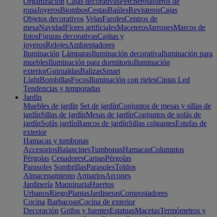
Organización
Cajas decorativas
Percheros
Burros de
ropa
Joyeros
Biombos
Cestas
Baúles
Revisteros
Cajas
Objetos decorativos
Velas
Faroles
Centros de
mesa
Navidad
Flores artificiales
Maceteros
Jarrones
Marcos de
fotos
Figuras decorativas
Cajitas y
joyeros
Relojes
Ambientadores
Iluminación
Lámparas
Iluminación decorativa
Iluminación para
muebles
Iluminación para dormitorio
Iluminación
exterior
Guirnaldas
Balizas
Smart
Light
Bombillas
Focos
Iluminación con rieles
Cintas Led
Tendencias y temporadas
Jardín
Muebles de jardín
Set de jardín
Conjuntos de mesas y sillas de
jardín
Sillas de jardín
Mesas de jardín
Conjuntos de sofás de
jardín
Sofás jardín
Bancos de jardín
Sillas colgantes
Estufas de
exterior
Hamacas y tumbonas
Accesorios
Balancines
Tumbonas
Hamacas
Columpios
Pérgolas
Cenadores
Carpas
Pérgolas
Parasoles
Sombrillas
Parasoles
Toldos
Almacenamiento
Armarios
Arcones
Jardinería
Maquinaria
Huertos
Urbanos
Riego
Plantas
Jardineras
Compostadores
Cocina
Barbacoas
Cocina de exterior
Decoración
Grifos y fuentes
Estatuas
Macetas
Termómetros y