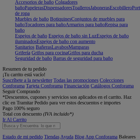
Accesorios de baño
Colgadores
baño
Papeleras
Dispensadores
Toalleros
Jaboneras
Escobillero
Port
de ropa
Muebles de baño
Botiquines
Conjuntos de muebles para
baño
Tocadores para baño
Armarios para baño
Repisa para
baño
Espejos de baño
Espejos de baño sin Luz
Espejos de baño
iluminados
Espejos de baño con aumento
Sanitarios
Bañeras
Lavabos
Mamparas
Grifería
Grifos para cocina
Grifos para ducha
Seguridad de baño
Barras de seguridad para baño
Resumen de tu pedido
¡Tu carrito está vacío!
Suscríbete a la newsletter
Todas las promociones
Colecciones
Conforama
Tarjeta Conforama
Financiación
Catálogos Conforama
Seguir Comprando
*Descuentos, cupones y servicios son aplicados en el carrito. Haz
clic en Tramitar Pedido para ver estos descuentos e importes
Pago 100% seguro
Total con descuento
(IVA incluido*)
Ir Al Carrito
Estado de mi pedido
Tiendas
Ayuda
Blog
App Conforama
Baleares