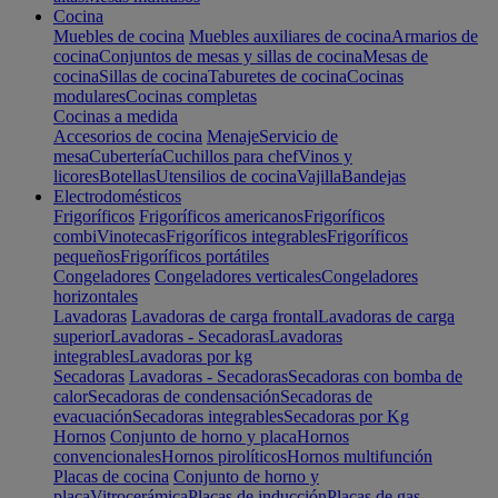
Cocina
Muebles de cocina
Muebles auxiliares de cocina
Armarios de
cocina
Conjuntos de mesas y sillas de cocina
Mesas de
cocina
Sillas de cocina
Taburetes de cocina
Cocinas
modulares
Cocinas completas
Cocinas a medida
Accesorios de cocina
Menaje
Servicio de
mesa
Cubertería
Cuchillos para chef
Vinos y
licores
Botellas
Utensilios de cocina
Vajilla
Bandejas
Electrodomésticos
Frigoríficos
Frigoríficos americanos
Frigoríficos
combi
Vinotecas
Frigoríficos integrables
Frigoríficos
pequeños
Frigoríficos portátiles
Congeladores
Congeladores verticales
Congeladores
horizontales
Lavadoras
Lavadoras de carga frontal
Lavadoras de carga
superior
Lavadoras - Secadoras
Lavadoras
integrables
Lavadoras por kg
Secadoras
Lavadoras - Secadoras
Secadoras con bomba de
calor
Secadoras de condensación
Secadoras de
evacuación
Secadoras integrables
Secadoras por Kg
Hornos
Conjunto de horno y placa
Hornos
convencionales
Hornos pirolíticos
Hornos multifunción
Placas de cocina
Conjunto de horno y
placa
Vitrocerámica
Placas de inducción
Placas de gas