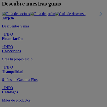
Todo en tu móvil
+INFO
Suscríbete
Cupón de dto. de 10€
+INFO
Tiendas de sofás y muebles
¡Encuentra la tuya!
+INFO
Tu cuenta
Promociones exclusivas
+INFO
El blog
Busca tu inspiración
+INFO
Grandes marcas de muebles, sofás,