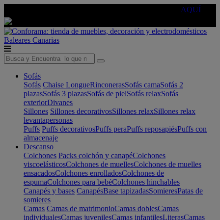
🔵Cambia tu electro con
-10% EXTRA
de descuento ☑️
AQUÍ
Baleares
Canarias
Sofás
Sofás
Chaise Longue
Rinconeras
Sofás cama
Sofás 2
plazas
Sofás 3 plazas
Sofás de piel
Sofás relax
Sofás
exterior
Divanes
Sillones
Sillones decorativos
Sillones relax
Sillones relax
levantapersonas
Puffs
Puffs decorativos
Puffs pera
Puffs reposapiés
Puffs con
almacenaje
Descanso
Colchones
Packs colchón y canapé
Colchones
viscoelásticos
Colchones de muelles
Colchones de muelles
ensacados
Colchones enrollados
Colchones de
espuma
Colchones para bebé
Colchones hinchables
Canapés y bases
Canapés
Base tapizadas
Somieres
Patas de
somieres
Camas
Camas de matrimonio
Camas dobles
Camas
individuales
Camas juveniles
Camas infantiles
Literas
Camas