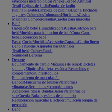
estaciones metereológicas
Paneles
Cesped Artificial
Textil
Cojines de jardín
Fundas de jardín
Piscina
Plegable
Limpieza de piscinas
Ducha
Hinchable
Juguetes
Columpios
Toboganes
Hinchables
Casitas
Mascotas
Comederos
Jaulas
Casetas para mascotas
Bebé
Habitación bebé
Humidificadores
Cestas
Colchón para
bebé
Muebles para habitación de bebé
Cunas
Cama
bebé
Decoración bebé
Paseo
Coche
Mochilas
Accesorios
Capazos
Carrito ligero
Baño e higiene
Aspirador nasal
Orinales
Textil bebé
Cojines
Funda
Seguridad
Barreras
Deporte
Equipamiento de cardio
Máquinas de remo
Bicicletas
spinning
Elípticas
Bicicletas estáticas
Recambios y
complementos
Cintas
Rodillos
Equipamiento de musculación
Bancos
Mancuernas
Máquinas
Plataformas
vibratorias
Recambios y complementos
Accesorios fitness
Bandas
Barras
Plataforma de
step
Cuerdas
Bolas y esferas de equilibrio
Recuperación muscular
Electroestimulación
Terapia de
percusión
Baño