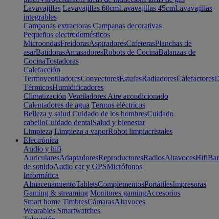
Lavavajillas
Lavavajillas 60cm
Lavavajillas 45cm
Lavavajillas
integrables
Campanas extractoras
Campanas decorativas
Pequeños electrodomésticos
Microondas
Freidoras
Aspiradores
Cafeteras
Planchas de
asar
Batidoras
Amasadores
Robots de Cocina
Balanzas de
Cocina
Tostadoras
Calefacción
Termoventiladores
Convectores
Estufas
Radiadores
Calefactores
D
Térmicos
Humidificadores
Climatización
Ventiladores
Aire acondicionado
Calentadores de agua
Termos eléctricos
Belleza y salud
Cuidado de los hombres
Cuidado
cabello
Cuidado dental
Salud y bienestar
Limpieza
Limpieza a vapor
Robot limpiacristales
Electrónica
Audio y hifi
Auriculares
Adaptadores
Reproductores
Radios
Altavoces
Hifi
Bar
de sonido
Audio car y GPS
Micrófonos
Informática
Almacenamiento
Tablets
Complementos
Portátiles
Impresoras
Gaming & streaming
Monitores gaming
Accesorios
Smart home
Timbres
Cámaras
Altavoces
Wearables
Smartwatches