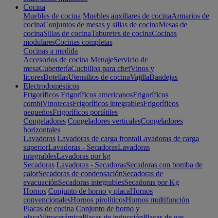
Cocina
Muebles de cocina
Muebles auxiliares de cocina
Armarios de
cocina
Conjuntos de mesas y sillas de cocina
Mesas de
cocina
Sillas de cocina
Taburetes de cocina
Cocinas
modulares
Cocinas completas
Cocinas a medida
Accesorios de cocina
Menaje
Servicio de
mesa
Cubertería
Cuchillos para chef
Vinos y
licores
Botellas
Utensilios de cocina
Vajilla
Bandejas
Electrodomésticos
Frigoríficos
Frigoríficos americanos
Frigoríficos
combi
Vinotecas
Frigoríficos integrables
Frigoríficos
pequeños
Frigoríficos portátiles
Congeladores
Congeladores verticales
Congeladores
horizontales
Lavadoras
Lavadoras de carga frontal
Lavadoras de carga
superior
Lavadoras - Secadoras
Lavadoras
integrables
Lavadoras por kg
Secadoras
Lavadoras - Secadoras
Secadoras con bomba de
calor
Secadoras de condensación
Secadoras de
evacuación
Secadoras integrables
Secadoras por Kg
Hornos
Conjunto de horno y placa
Hornos
convencionales
Hornos pirolíticos
Hornos multifunción
Placas de cocina
Conjunto de horno y
placa
Vitrocerámica
Placas de inducción
Placas de gas