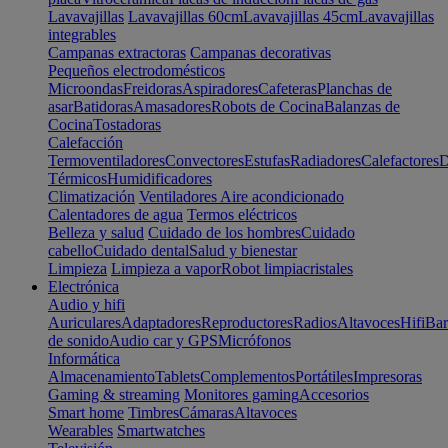
Lavavajillas
Lavavajillas 60cm
Lavavajillas 45cm
Lavavajillas
integrables
Campanas extractoras
Campanas decorativas
Pequeños electrodomésticos
Microondas
Freidoras
Aspiradores
Cafeteras
Planchas de
asar
Batidoras
Amasadores
Robots de Cocina
Balanzas de
Cocina
Tostadoras
Calefacción
Termoventiladores
Convectores
Estufas
Radiadores
Calefactores
D
Térmicos
Humidificadores
Climatización
Ventiladores
Aire acondicionado
Calentadores de agua
Termos eléctricos
Belleza y salud
Cuidado de los hombres
Cuidado
cabello
Cuidado dental
Salud y bienestar
Limpieza
Limpieza a vapor
Robot limpiacristales
Electrónica
Audio y hifi
Auriculares
Adaptadores
Reproductores
Radios
Altavoces
Hifi
Bar
de sonido
Audio car y GPS
Micrófonos
Informática
Almacenamiento
Tablets
Complementos
Portátiles
Impresoras
Gaming & streaming
Monitores gaming
Accesorios
Smart home
Timbres
Cámaras
Altavoces
Wearables
Smartwatches