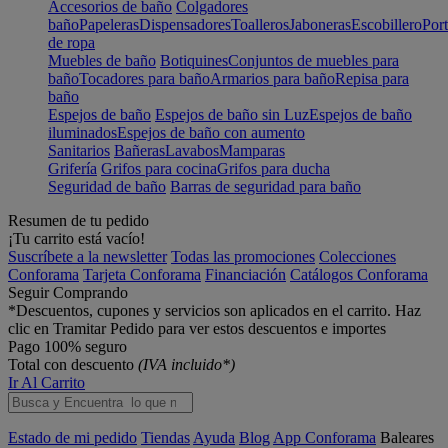
Accesorios de baño
Colgadores
baño
Papeleras
Dispensadores
Toalleros
Jaboneras
Escobillero
Port
de ropa
Muebles de baño
Botiquines
Conjuntos de muebles para
baño
Tocadores para baño
Armarios para baño
Repisa para
baño
Espejos de baño
Espejos de baño sin Luz
Espejos de baño
iluminados
Espejos de baño con aumento
Sanitarios
Bañeras
Lavabos
Mamparas
Grifería
Grifos para cocina
Grifos para ducha
Seguridad de baño
Barras de seguridad para baño
Resumen de tu pedido
¡Tu carrito está vacío!
Suscríbete a la newsletter
Todas las promociones
Colecciones
Conforama
Tarjeta Conforama
Financiación
Catálogos Conforama
Seguir Comprando
*Descuentos, cupones y servicios son aplicados en el carrito. Haz
clic en Tramitar Pedido para ver estos descuentos e importes
Pago 100% seguro
Total con descuento
(IVA incluido*)
Ir Al Carrito
Estado de mi pedido
Tiendas
Ayuda
Blog
App Conforama
Baleares