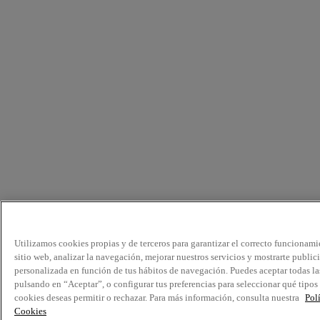
Utilizamos cookies propias y de terceros para garantizar el correcto funcionami
sitio web, analizar la navegación, mejorar nuestros servicios y mostrarte public
personalizada en función de tus hábitos de navegación. Puedes aceptar todas la
pulsando en “Aceptar”, o configurar tus preferencias para seleccionar qué tipos
cookies deseas permitir o rechazar. Para más información, consulta nuestra
Pol
Cookies