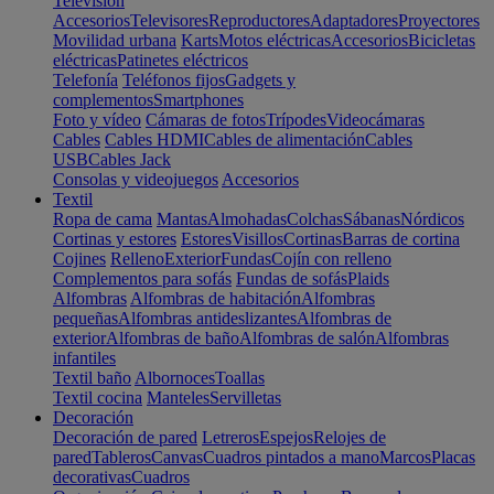
Televisión
Accesorios
Televisores
Reproductores
Adaptadores
Proyectores
Movilidad urbana
Karts
Motos eléctricas
Accesorios
Bicicletas
eléctricas
Patinetes eléctricos
Telefonía
Teléfonos fijos
Gadgets y
complementos
Smartphones
Foto y vídeo
Cámaras de fotos
Trípodes
Videocámaras
Cables
Cables HDMI
Cables de alimentación
Cables
USB
Cables Jack
Consolas y videojuegos
Accesorios
Textil
Ropa de cama
Mantas
Almohadas
Colchas
Sábanas
Nórdicos
Cortinas y estores
Estores
Visillos
Cortinas
Barras de cortina
Cojines
Relleno
Exterior
Fundas
Cojín con relleno
Complementos para sofás
Fundas de sofás
Plaids
Alfombras
Alfombras de habitación
Alfombras
pequeñas
Alfombras antideslizantes
Alfombras de
exterior
Alfombras de baño
Alfombras de salón
Alfombras
infantiles
Textil baño
Albornoces
Toallas
Textil cocina
Manteles
Servilletas
Decoración
Decoración de pared
Letreros
Espejos
Relojes de
pared
Tableros
Canvas
Cuadros pintados a mano
Marcos
Placas
decorativas
Cuadros