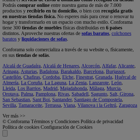
Podrás
comprar online
entre nuestra gama de más de 7.000
productos y
recibirlo en tu domicilio
, o bien con
recogida gratis
en nuestras tiendas física.
No esperes más para crear o renovar tu
hogar y transformarlo en un espacio con mucho estilo. Conforama
tiene 300
tiendas de muebles
físicas distribuidas en
6 países
distintos. Aproveche nuestras ofertas de
sofas baratos
,
colchones
baratos
y
liquidaciones de sofas
.
Conforama solo comercializa a través de su website o, físicamente,
en sus
tiendas de sofás
.
Alcalá de Guadaíra
,
Alcalá de Henares
,
Alcorcón
,
Alfafar
,
Alicante
,
Arinaga
,
Asturias
,
Badalona
,
Barakaldo
,
Barcelona
,
Burjassot
,
Castellón
,
Chafiras
,
Cordoba
,
Elche
,
Finestrat
,
Granada
,
Huércal de
Almería
,
La Coruña
,
La Laguna
,
La Zenia
,
Lanzarote
,
León
,
Lleida
,
Los Barrios
,
Madrid
,
Majadahonda
,
Málaga
,
Murcia
,
Orotava
,
Palma
,
Pamplona
,
Rivas
,
Sabadell
,
Sagunto
,
Salt, Girona
,
San Sebastian
,
Sant Boi
,
Santander
,
Santiago de Compostela
,
Sevilla
,
Tamaraceite
,
Terrassa
,
Viana
,
Vilanova i la Geltrú
,
Zaragoza
Ver más >>
© Conforama
Términos y Condiciones
Política de privacidad
Política de cookies
Configuración de Cookies