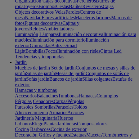
Organización
Cajas decorativas
Percheros
Burros de
ropa
Joyeros
Biombos
Cestas
Baúles
Revisteros
Cajas
Objetos decorativos
Velas
Faroles
Centros de
mesa
Navidad
Flores artificiales
Maceteros
Jarrones
Marcos de
fotos
Figuras decorativas
Cajitas y
joyeros
Relojes
Ambientadores
Iluminación
Lámparas
Iluminación decorativa
Iluminación para
muebles
Iluminación para dormitorio
Iluminación
exterior
Guirnaldas
Balizas
Smart
Light
Bombillas
Focos
Iluminación con rieles
Cintas Led
Tendencias y temporadas
Jardín
Muebles de jardín
Set de jardín
Conjuntos de mesas y sillas de
jardín
Sillas de jardín
Mesas de jardín
Conjuntos de sofás de
jardín
Sofás jardín
Bancos de jardín
Sillas colgantes
Estufas de
exterior
Hamacas y tumbonas
Accesorios
Balancines
Tumbonas
Hamacas
Columpios
Pérgolas
Cenadores
Carpas
Pérgolas
Parasoles
Sombrillas
Parasoles
Toldos
Almacenamiento
Armarios
Arcones
Jardinería
Maquinaria
Huertos
Urbanos
Riego
Plantas
Jardineras
Compostadores
Cocina
Barbacoas
Cocina de exterior
Decoración
Grifos y fuentes
Estatuas
Macetas
Termómetros y