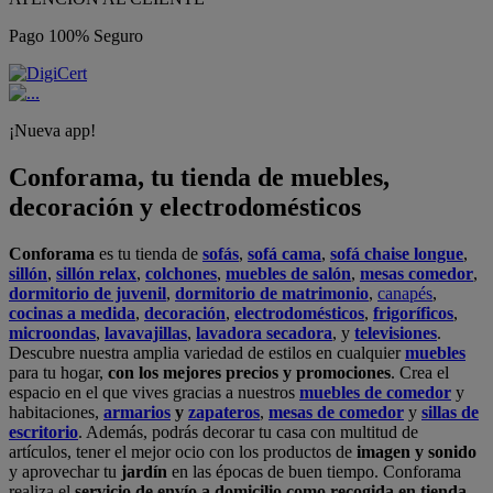
Pago 100% Seguro
¡Nueva app!
Conforama, tu tienda de muebles,
decoración y electrodomésticos
Conforama
es tu tienda de
sofás
,
sofá cama
,
sofá chaise longue
,
sillón
,
sillón relax
,
colchones
,
muebles de salón
,
mesas comedor
,
dormitorio de juvenil
,
dormitorio de matrimonio
,
canapés
,
cocinas a medida
,
decoración
,
electrodomésticos
,
frigoríficos
,
microondas
,
lavavajillas
,
lavadora secadora
, y
televisiones
.
Descubre nuestra amplia variedad de estilos en cualquier
muebles
para tu hogar,
con los mejores precios y promociones
. Crea el
espacio en el que vives gracias a nuestros
muebles de comedor
y
habitaciones,
armarios
y
zapateros
,
mesas de comedor
y
sillas de
escritorio
. Además, podrás decorar tu casa con multitud de
artículos, tener el mejor ocio con los productos de
imagen y sonido
y aprovechar tu
jardín
en las épocas de buen tiempo. Conforama
realiza el
servicio de envío a domicilio como recogida en tienda.