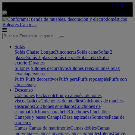
🔵Cambia tu electro con
-10% EXTRA
de descuento ☑️
AQUÍ
Baleares
Canarias
Sofás
Sofás
Chaise Longue
Rinconeras
Sofás cama
Sofás 2
plazas
Sofás 3 plazas
Sofás de piel
Sofás relax
Sofás
exterior
Divanes
Sillones
Sillones decorativos
Sillones relax
Sillones relax
levantapersonas
Puffs
Puffs decorativos
Puffs pera
Puffs reposapiés
Puffs con
almacenaje
Descanso
Colchones
Packs colchón y canapé
Colchones
viscoelásticos
Colchones de muelles
Colchones de muelles
ensacados
Colchones enrollados
Colchones de
espuma
Colchones para bebé
Colchones hinchables
Canapés y bases
Canapés
Base tapizadas
Somieres
Patas de
somieres
Camas
Camas de matrimonio
Camas dobles
Camas
individuales
Camas juveniles
Camas infantiles
Literas
Camas