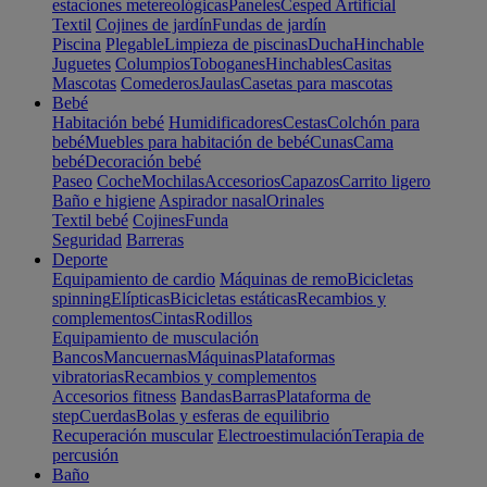
estaciones metereológicas
Paneles
Cesped Artificial
Textil
Cojines de jardín
Fundas de jardín
Piscina
Plegable
Limpieza de piscinas
Ducha
Hinchable
Juguetes
Columpios
Toboganes
Hinchables
Casitas
Mascotas
Comederos
Jaulas
Casetas para mascotas
Bebé
Habitación bebé
Humidificadores
Cestas
Colchón para
bebé
Muebles para habitación de bebé
Cunas
Cama
bebé
Decoración bebé
Paseo
Coche
Mochilas
Accesorios
Capazos
Carrito ligero
Baño e higiene
Aspirador nasal
Orinales
Textil bebé
Cojines
Funda
Seguridad
Barreras
Deporte
Equipamiento de cardio
Máquinas de remo
Bicicletas
spinning
Elípticas
Bicicletas estáticas
Recambios y
complementos
Cintas
Rodillos
Equipamiento de musculación
Bancos
Mancuernas
Máquinas
Plataformas
vibratorias
Recambios y complementos
Accesorios fitness
Bandas
Barras
Plataforma de
step
Cuerdas
Bolas y esferas de equilibrio
Recuperación muscular
Electroestimulación
Terapia de
percusión
Baño