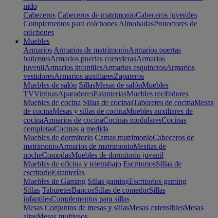
nido
Cabeceros
Cabeceros de matrimonio
Cabeceros juveniles
Complementos para colchones
Almohadas
Protectores de
colchones
Muebles
Armarios
Armarios de matrimonio
Armarios puertas
batientes
Armarios puertas correderas
Armarios
juvenil
Armarios infantiles
Armarios esquineros
Armarios
vestidores
Armarios auxiliares
Zapateros
Muebles de salón
Sillas
Mesas de salón
Muebles
TV
Vitrinas
Aparadores
Estanterias
Muebles recibidores
Muebles de cocina
Sillas de cocinas
Taburetes de cocina
Mesas
de cocina
Mesas y sillas de cocina
Muebles auxiliares de
cocina
Armarios de cocina
Cocinas modulares
Cocinas
completas
Cocinas a medida
Muebles de dormitorio
Camas matrimonio
Cabeceros de
matrimonio
Armarios de matrimonio
Mesitas de
noche
Comodas
Muebles de dormitorio juvenil
Muebles de oficina y teletrabajo
Escritorios
Sillas de
escritorio
Estanterías
Muebles de Gaming
Sillas gaming
Escritorios gaming
Sillas
Taburetes
Bancos
Sillas de comedor
Sillas
infantiles
Complementos para sillas
Mesas
Conjuntos de mesas y sillas
Mesas extensibles
Mesas
altas
Mesas multiusos