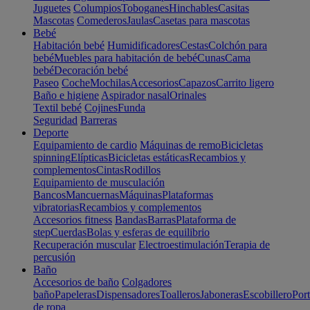
Juguetes
Columpios
Toboganes
Hinchables
Casitas
Mascotas
Comederos
Jaulas
Casetas para mascotas
Bebé
Habitación bebé
Humidificadores
Cestas
Colchón para
bebé
Muebles para habitación de bebé
Cunas
Cama
bebé
Decoración bebé
Paseo
Coche
Mochilas
Accesorios
Capazos
Carrito ligero
Baño e higiene
Aspirador nasal
Orinales
Textil bebé
Cojines
Funda
Seguridad
Barreras
Deporte
Equipamiento de cardio
Máquinas de remo
Bicicletas
spinning
Elípticas
Bicicletas estáticas
Recambios y
complementos
Cintas
Rodillos
Equipamiento de musculación
Bancos
Mancuernas
Máquinas
Plataformas
vibratorias
Recambios y complementos
Accesorios fitness
Bandas
Barras
Plataforma de
step
Cuerdas
Bolas y esferas de equilibrio
Recuperación muscular
Electroestimulación
Terapia de
percusión
Baño
Accesorios de baño
Colgadores
baño
Papeleras
Dispensadores
Toalleros
Jaboneras
Escobillero
Port
de ropa