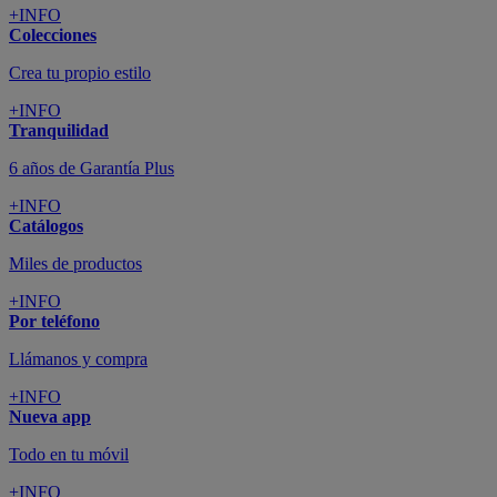
+INFO
Colecciones
Crea tu propio estilo
+INFO
Tranquilidad
6 años de Garantía Plus
+INFO
Catálogos
Miles de productos
+INFO
Por teléfono
Llámanos y compra
+INFO
Nueva app
Todo en tu móvil
+INFO