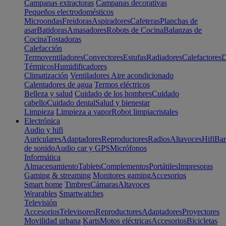
Campanas extractoras
Campanas decorativas
Pequeños electrodomésticos
Microondas
Freidoras
Aspiradores
Cafeteras
Planchas de
asar
Batidoras
Amasadores
Robots de Cocina
Balanzas de
Cocina
Tostadoras
Calefacción
Termoventiladores
Convectores
Estufas
Radiadores
Calefactores
D
Térmicos
Humidificadores
Climatización
Ventiladores
Aire acondicionado
Calentadores de agua
Termos eléctricos
Belleza y salud
Cuidado de los hombres
Cuidado
cabello
Cuidado dental
Salud y bienestar
Limpieza
Limpieza a vapor
Robot limpiacristales
Electrónica
Audio y hifi
Auriculares
Adaptadores
Reproductores
Radios
Altavoces
Hifi
Bar
de sonido
Audio car y GPS
Micrófonos
Informática
Almacenamiento
Tablets
Complementos
Portátiles
Impresoras
Gaming & streaming
Monitores gaming
Accesorios
Smart home
Timbres
Cámaras
Altavoces
Wearables
Smartwatches
Televisión
Accesorios
Televisores
Reproductores
Adaptadores
Proyectores
Movilidad urbana
Karts
Motos eléctricas
Accesorios
Bicicletas