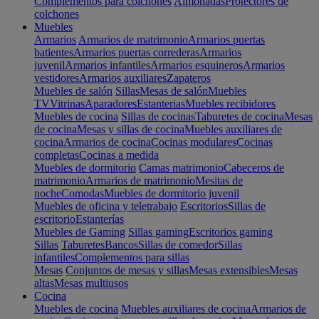
Complementos para colchones
Almohadas
Protectores de
colchones
Muebles
Armarios
Armarios de matrimonio
Armarios puertas
batientes
Armarios puertas correderas
Armarios
juvenil
Armarios infantiles
Armarios esquineros
Armarios
vestidores
Armarios auxiliares
Zapateros
Muebles de salón
Sillas
Mesas de salón
Muebles
TV
Vitrinas
Aparadores
Estanterias
Muebles recibidores
Muebles de cocina
Sillas de cocinas
Taburetes de cocina
Mesas
de cocina
Mesas y sillas de cocina
Muebles auxiliares de
cocina
Armarios de cocina
Cocinas modulares
Cocinas
completas
Cocinas a medida
Muebles de dormitorio
Camas matrimonio
Cabeceros de
matrimonio
Armarios de matrimonio
Mesitas de
noche
Comodas
Muebles de dormitorio juvenil
Muebles de oficina y teletrabajo
Escritorios
Sillas de
escritorio
Estanterías
Muebles de Gaming
Sillas gaming
Escritorios gaming
Sillas
Taburetes
Bancos
Sillas de comedor
Sillas
infantiles
Complementos para sillas
Mesas
Conjuntos de mesas y sillas
Mesas extensibles
Mesas
altas
Mesas multiusos
Cocina
Muebles de cocina
Muebles auxiliares de cocina
Armarios de