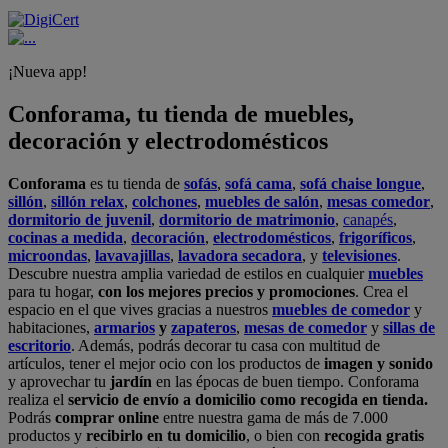
¡Nueva app!
Conforama, tu tienda de muebles,
decoración y electrodomésticos
Conforama
es tu tienda de
sofás
,
sofá cama
,
sofá chaise longue
,
sillón
,
sillón relax
,
colchones
,
muebles de salón
,
mesas comedor
,
dormitorio de juvenil
,
dormitorio de matrimonio
,
canapés
,
cocinas a medida
,
decoración
,
electrodomésticos
,
frigoríficos
,
microondas
,
lavavajillas
,
lavadora secadora
, y
televisiones
.
Descubre nuestra amplia variedad de estilos en cualquier
muebles
para tu hogar,
con los mejores precios y promociones
. Crea el
espacio en el que vives gracias a nuestros
muebles de comedor
y
habitaciones,
armarios
y
zapateros
,
mesas de comedor
y
sillas de
escritorio
. Además, podrás decorar tu casa con multitud de
artículos, tener el mejor ocio con los productos de
imagen y sonido
y aprovechar tu
jardín
en las épocas de buen tiempo. Conforama
realiza el
servicio de envío a domicilio como recogida en tienda.
Podrás
comprar online
entre nuestra gama de más de 7.000
productos y
recibirlo en tu domicilio
, o bien con
recogida gratis