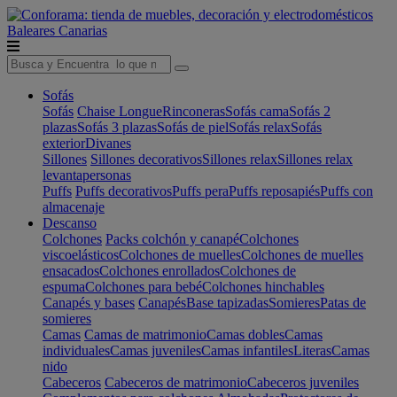
Baleares
Canarias
Sofás
Sofás
Chaise Longue
Rinconeras
Sofás cama
Sofás 2
plazas
Sofás 3 plazas
Sofás de piel
Sofás relax
Sofás
exterior
Divanes
Sillones
Sillones decorativos
Sillones relax
Sillones relax
levantapersonas
Puffs
Puffs decorativos
Puffs pera
Puffs reposapiés
Puffs con
almacenaje
Descanso
Colchones
Packs colchón y canapé
Colchones
viscoelásticos
Colchones de muelles
Colchones de muelles
ensacados
Colchones enrollados
Colchones de
espuma
Colchones para bebé
Colchones hinchables
Canapés y bases
Canapés
Base tapizadas
Somieres
Patas de
somieres
Camas
Camas de matrimonio
Camas dobles
Camas
individuales
Camas juveniles
Camas infantiles
Literas
Camas
nido
Cabeceros
Cabeceros de matrimonio
Cabeceros juveniles