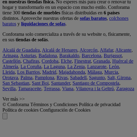
en nuestras tiendas física.
No esperes más para crear o renovar tu
hogar y transformarlo en un espacio con mucho estilo. Conforama
tiene 300
tiendas de muebles
físicas distribuidas en
6 países
distintos. Aproveche nuestras ofertas de
sofas baratos
,
colchones
baratos
y
liquidaciones de sofas
.
Conforama solo comercializa a través de su website o, físicamente,
en sus
tiendas de sofás
.
Alcalá de Guadaíra
,
Alcalá de Henares
,
Alcorcón
,
Alfafar
,
Alicante
,
Arinaga
,
Asturias
,
Badalona
,
Barakaldo
,
Barcelona
,
Burjassot
,
Castellón
,
Chafiras
,
Cordoba
,
Elche
,
Finestrat
,
Granada
,
Huércal de
Almería
,
La Coruña
,
La Laguna
,
La Zenia
,
Lanzarote
,
León
,
Lleida
,
Los Barrios
,
Madrid
,
Majadahonda
,
Málaga
,
Murcia
,
Orotava
,
Palma
,
Pamplona
,
Rivas
,
Sabadell
,
Sagunto
,
Salt, Girona
,
San Sebastian
,
Sant Boi
,
Santander
,
Santiago de Compostela
,
Sevilla
,
Tamaraceite
,
Terrassa
,
Viana
,
Vilanova i la Geltrú
,
Zaragoza
Ver más >>
© Conforama
Términos y Condiciones
Política de privacidad
Política de cookies
Configuración de Cookies