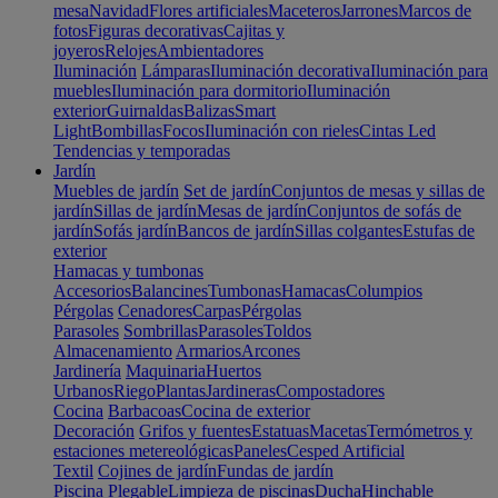
mesa
Navidad
Flores artificiales
Maceteros
Jarrones
Marcos de
fotos
Figuras decorativas
Cajitas y
joyeros
Relojes
Ambientadores
Iluminación
Lámparas
Iluminación decorativa
Iluminación para
muebles
Iluminación para dormitorio
Iluminación
exterior
Guirnaldas
Balizas
Smart
Light
Bombillas
Focos
Iluminación con rieles
Cintas Led
Tendencias y temporadas
Jardín
Muebles de jardín
Set de jardín
Conjuntos de mesas y sillas de
jardín
Sillas de jardín
Mesas de jardín
Conjuntos de sofás de
jardín
Sofás jardín
Bancos de jardín
Sillas colgantes
Estufas de
exterior
Hamacas y tumbonas
Accesorios
Balancines
Tumbonas
Hamacas
Columpios
Pérgolas
Cenadores
Carpas
Pérgolas
Parasoles
Sombrillas
Parasoles
Toldos
Almacenamiento
Armarios
Arcones
Jardinería
Maquinaria
Huertos
Urbanos
Riego
Plantas
Jardineras
Compostadores
Cocina
Barbacoas
Cocina de exterior
Decoración
Grifos y fuentes
Estatuas
Macetas
Termómetros y
estaciones metereológicas
Paneles
Cesped Artificial
Textil
Cojines de jardín
Fundas de jardín
Piscina
Plegable
Limpieza de piscinas
Ducha
Hinchable