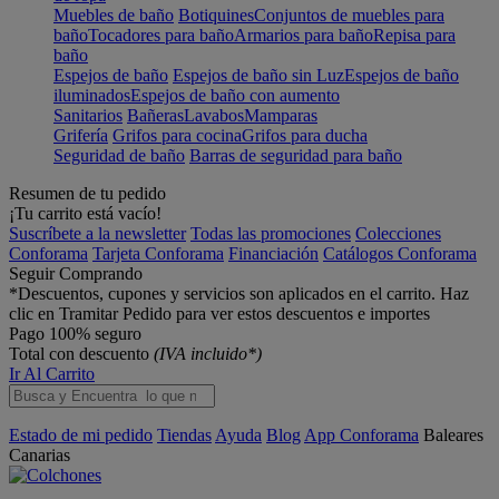
Muebles de baño
Botiquines
Conjuntos de muebles para
baño
Tocadores para baño
Armarios para baño
Repisa para
baño
Espejos de baño
Espejos de baño sin Luz
Espejos de baño
iluminados
Espejos de baño con aumento
Sanitarios
Bañeras
Lavabos
Mamparas
Grifería
Grifos para cocina
Grifos para ducha
Seguridad de baño
Barras de seguridad para baño
Resumen de tu pedido
¡Tu carrito está vacío!
Suscríbete a la newsletter
Todas las promociones
Colecciones
Conforama
Tarjeta Conforama
Financiación
Catálogos Conforama
Seguir Comprando
*Descuentos, cupones y servicios son aplicados en el carrito. Haz
clic en Tramitar Pedido para ver estos descuentos e importes
Pago 100% seguro
Total con descuento
(IVA incluido*)
Ir Al Carrito
Estado de mi pedido
Tiendas
Ayuda
Blog
App Conforama
Baleares
Canarias