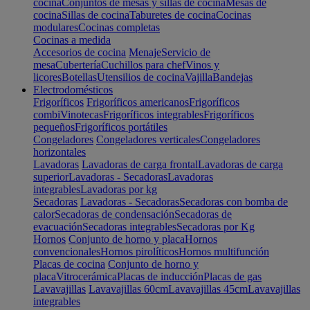
cocina
Conjuntos de mesas y sillas de cocina
Mesas de
cocina
Sillas de cocina
Taburetes de cocina
Cocinas
modulares
Cocinas completas
Cocinas a medida
Accesorios de cocina
Menaje
Servicio de
mesa
Cubertería
Cuchillos para chef
Vinos y
licores
Botellas
Utensilios de cocina
Vajilla
Bandejas
Electrodomésticos
Frigoríficos
Frigoríficos americanos
Frigoríficos
combi
Vinotecas
Frigoríficos integrables
Frigoríficos
pequeños
Frigoríficos portátiles
Congeladores
Congeladores verticales
Congeladores
horizontales
Lavadoras
Lavadoras de carga frontal
Lavadoras de carga
superior
Lavadoras - Secadoras
Lavadoras
integrables
Lavadoras por kg
Secadoras
Lavadoras - Secadoras
Secadoras con bomba de
calor
Secadoras de condensación
Secadoras de
evacuación
Secadoras integrables
Secadoras por Kg
Hornos
Conjunto de horno y placa
Hornos
convencionales
Hornos pirolíticos
Hornos multifunción
Placas de cocina
Conjunto de horno y
placa
Vitrocerámica
Placas de inducción
Placas de gas
Lavavajillas
Lavavajillas 60cm
Lavavajillas 45cm
Lavavajillas
integrables