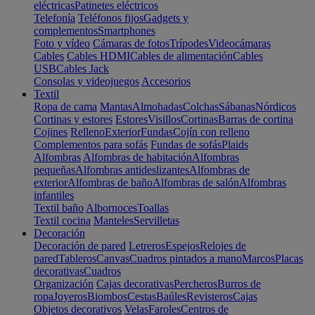
eléctricas
Patinetes eléctricos
Telefonía
Teléfonos fijos
Gadgets y
complementos
Smartphones
Foto y vídeo
Cámaras de fotos
Trípodes
Videocámaras
Cables
Cables HDMI
Cables de alimentación
Cables
USB
Cables Jack
Consolas y videojuegos
Accesorios
Textil
Ropa de cama
Mantas
Almohadas
Colchas
Sábanas
Nórdicos
Cortinas y estores
Estores
Visillos
Cortinas
Barras de cortina
Cojines
Relleno
Exterior
Fundas
Cojín con relleno
Complementos para sofás
Fundas de sofás
Plaids
Alfombras
Alfombras de habitación
Alfombras
pequeñas
Alfombras antideslizantes
Alfombras de
exterior
Alfombras de baño
Alfombras de salón
Alfombras
infantiles
Textil baño
Albornoces
Toallas
Textil cocina
Manteles
Servilletas
Decoración
Decoración de pared
Letreros
Espejos
Relojes de
pared
Tableros
Canvas
Cuadros pintados a mano
Marcos
Placas
decorativas
Cuadros
Organización
Cajas decorativas
Percheros
Burros de
ropa
Joyeros
Biombos
Cestas
Baúles
Revisteros
Cajas
Objetos decorativos
Velas
Faroles
Centros de