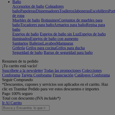
Baño
Accesorios de baño
Colgadores
baño
Papeleras
Dispensadores
Toalleros
Jaboneras
Escobillero
Port
de ropa
Muebles de baño
Botiquines
Conjuntos de muebles para
baño
Tocadores para baño
Armarios para baño
Repisa para
baño
Espejos de baño
Espejos de baño sin Luz
Espejos de baño
iluminados
Espejos de baño con aumento
Sanitarios
Bañeras
Lavabos
Mamparas
Grifería
Grifos para cocina
Grifos para ducha
Seguridad de baño
Barras de seguridad para baño
Resumen de tu pedido
¡Tu carrito está vacío!
Suscríbete a la newsletter
Todas las promociones
Colecciones
Conforama
Tarjeta Conforama
Financiación
Catálogos Conforama
Seguir Comprando
*Descuentos, cupones y servicios son aplicados en el carrito. Haz
clic en Tramitar Pedido para ver estos descuentos e importes
Pago 100% seguro
Total con descuento
(IVA incluido*)
Ir Al Carrito