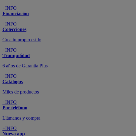
+INFO
Financiación
+INFO
Colecciones
Crea tu propio estilo
+INFO
Tranquilidad
6 años de Garantía Plus
+INFO
Catálogos
Miles de productos
+INFO
Por teléfono
Llámanos y compra
+INFO
Nueva app