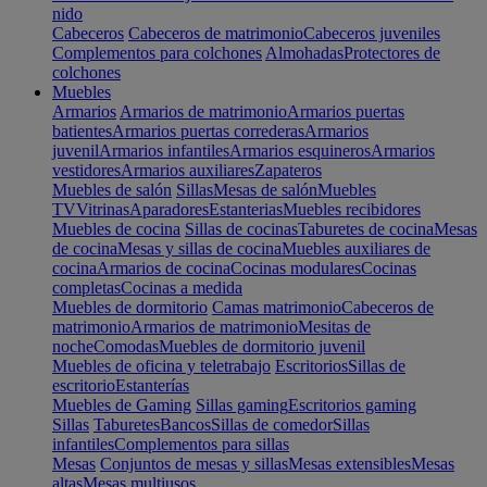
nido
Cabeceros
Cabeceros de matrimonio
Cabeceros juveniles
Complementos para colchones
Almohadas
Protectores de
colchones
Muebles
Armarios
Armarios de matrimonio
Armarios puertas
batientes
Armarios puertas correderas
Armarios
juvenil
Armarios infantiles
Armarios esquineros
Armarios
vestidores
Armarios auxiliares
Zapateros
Muebles de salón
Sillas
Mesas de salón
Muebles
TV
Vitrinas
Aparadores
Estanterias
Muebles recibidores
Muebles de cocina
Sillas de cocinas
Taburetes de cocina
Mesas
de cocina
Mesas y sillas de cocina
Muebles auxiliares de
cocina
Armarios de cocina
Cocinas modulares
Cocinas
completas
Cocinas a medida
Muebles de dormitorio
Camas matrimonio
Cabeceros de
matrimonio
Armarios de matrimonio
Mesitas de
noche
Comodas
Muebles de dormitorio juvenil
Muebles de oficina y teletrabajo
Escritorios
Sillas de
escritorio
Estanterías
Muebles de Gaming
Sillas gaming
Escritorios gaming
Sillas
Taburetes
Bancos
Sillas de comedor
Sillas
infantiles
Complementos para sillas
Mesas
Conjuntos de mesas y sillas
Mesas extensibles
Mesas
altas
Mesas multiusos