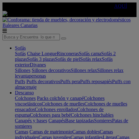
🔵Cambia tu electro con
-10% EXTRA
de descuento ☑️
AQUÍ
Baleares
Canarias
Sofás
Sofás
Chaise Longue
Rinconeras
Sofás cama
Sofás 2
plazas
Sofás 3 plazas
Sofás de piel
Sofás relax
Sofás
exterior
Divanes
Sillones
Sillones decorativos
Sillones relax
Sillones relax
levantapersonas
Puffs
Puffs decorativos
Puffs pera
Puffs reposapiés
Puffs con
almacenaje
Descanso
Colchones
Packs colchón y canapé
Colchones
viscoelásticos
Colchones de muelles
Colchones de muelles
ensacados
Colchones enrollados
Colchones de
espuma
Colchones para bebé
Colchones hinchables
Canapés y bases
Canapés
Base tapizadas
Somieres
Patas de
somieres
Camas
Camas de matrimonio
Camas dobles
Camas
individuales
Camas juveniles
Camas infantiles
Literas
Camas