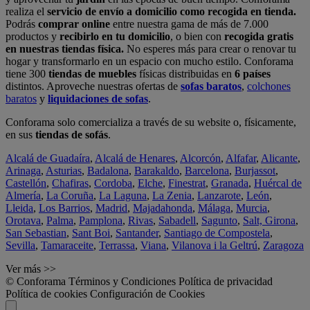
realiza el
servicio de envío a domicilio como recogida en tienda.
Podrás
comprar online
entre nuestra gama de más de 7.000
productos y
recibirlo en tu domicilio
, o bien con
recogida gratis
en nuestras tiendas física.
No esperes más para crear o renovar tu
hogar y transformarlo en un espacio con mucho estilo. Conforama
tiene 300
tiendas de muebles
físicas distribuidas en
6 países
distintos. Aproveche nuestras ofertas de
sofas baratos
,
colchones
baratos
y
liquidaciones de sofas
.
Conforama solo comercializa a través de su website o, físicamente,
en sus
tiendas de sofás
.
Alcalá de Guadaíra
,
Alcalá de Henares
,
Alcorcón
,
Alfafar
,
Alicante
,
Arinaga
,
Asturias
,
Badalona
,
Barakaldo
,
Barcelona
,
Burjassot
,
Castellón
,
Chafiras
,
Cordoba
,
Elche
,
Finestrat
,
Granada
,
Huércal de
Almería
,
La Coruña
,
La Laguna
,
La Zenia
,
Lanzarote
,
León
,
Lleida
,
Los Barrios
,
Madrid
,
Majadahonda
,
Málaga
,
Murcia
,
Orotava
,
Palma
,
Pamplona
,
Rivas
,
Sabadell
,
Sagunto
,
Salt, Girona
,
San Sebastian
,
Sant Boi
,
Santander
,
Santiago de Compostela
,
Sevilla
,
Tamaraceite
,
Terrassa
,
Viana
,
Vilanova i la Geltrú
,
Zaragoza
Ver más >>
© Conforama
Términos y Condiciones
Política de privacidad
Política de cookies
Configuración de Cookies