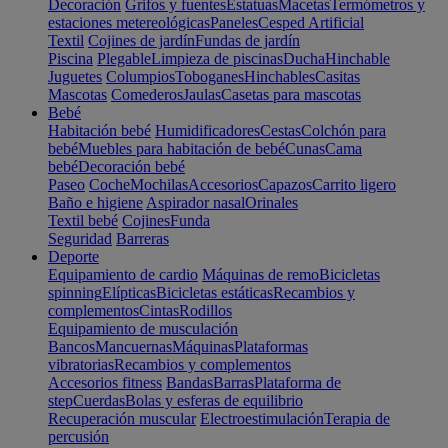
Decoración
Grifos y fuentes
Estatuas
Macetas
Termómetros y
estaciones metereológicas
Paneles
Cesped Artificial
Textil
Cojines de jardín
Fundas de jardín
Piscina
Plegable
Limpieza de piscinas
Ducha
Hinchable
Juguetes
Columpios
Toboganes
Hinchables
Casitas
Mascotas
Comederos
Jaulas
Casetas para mascotas
Bebé
Habitación bebé
Humidificadores
Cestas
Colchón para
bebé
Muebles para habitación de bebé
Cunas
Cama
bebé
Decoración bebé
Paseo
Coche
Mochilas
Accesorios
Capazos
Carrito ligero
Baño e higiene
Aspirador nasal
Orinales
Textil bebé
Cojines
Funda
Seguridad
Barreras
Deporte
Equipamiento de cardio
Máquinas de remo
Bicicletas
spinning
Elípticas
Bicicletas estáticas
Recambios y
complementos
Cintas
Rodillos
Equipamiento de musculación
Bancos
Mancuernas
Máquinas
Plataformas
vibratorias
Recambios y complementos
Accesorios fitness
Bandas
Barras
Plataforma de
step
Cuerdas
Bolas y esferas de equilibrio
Recuperación muscular
Electroestimulación
Terapia de
percusión