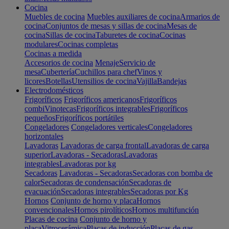
Cocina
Muebles de cocina
Muebles auxiliares de cocina
Armarios de
cocina
Conjuntos de mesas y sillas de cocina
Mesas de
cocina
Sillas de cocina
Taburetes de cocina
Cocinas
modulares
Cocinas completas
Cocinas a medida
Accesorios de cocina
Menaje
Servicio de
mesa
Cubertería
Cuchillos para chef
Vinos y
licores
Botellas
Utensilios de cocina
Vajilla
Bandejas
Electrodomésticos
Frigoríficos
Frigoríficos americanos
Frigoríficos
combi
Vinotecas
Frigoríficos integrables
Frigoríficos
pequeños
Frigoríficos portátiles
Congeladores
Congeladores verticales
Congeladores
horizontales
Lavadoras
Lavadoras de carga frontal
Lavadoras de carga
superior
Lavadoras - Secadoras
Lavadoras
integrables
Lavadoras por kg
Secadoras
Lavadoras - Secadoras
Secadoras con bomba de
calor
Secadoras de condensación
Secadoras de
evacuación
Secadoras integrables
Secadoras por Kg
Hornos
Conjunto de horno y placa
Hornos
convencionales
Hornos pirolíticos
Hornos multifunción
Placas de cocina
Conjunto de horno y
placa
Vitrocerámica
Placas de inducción
Placas de gas