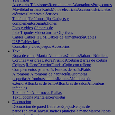
Televisión
Accesorios
Televisores
Reproductores
Adaptadores
Proyectores
Movilidad urbana
Karts
Motos eléctricas
Accesorios
Bicicletas
eléctricas
Patinetes eléctricos
Telefonía
Teléfonos fijos
Gadgets y
complementos
Smartphones
Foto y vídeo
Cámaras de
fotos
Trípodes
Videocámaras
Objetivos
Cables
Cables HDMI
Cables de alimentación
Cables
USB
Cables Jack
Consolas y videojuegos
Accesorios
Textil
Ropa de cama
Mantas
Almohadas
Colchas
Sábanas
Nórdicos
Cortinas y estores
Estores
Visillos
Cortinas
Barras de cortina
Cojines
Relleno
Exterior
Fundas
Cojín con relleno
Complementos para sofás
Fundas de sofás
Plaids
Alfombras
Alfombras de habitación
Alfombras
pequeñas
Alfombras antideslizantes
Alfombras de
exterior
Alfombras de baño
Alfombras de salón
Alfombras
infantiles
Textil baño
Albornoces
Toallas
Textil cocina
Manteles
Servilletas
Decoración
Decoración de pared
Letreros
Espejos
Relojes de
pared
Tableros
Canvas
Cuadros pintados a mano
Marcos
Placas