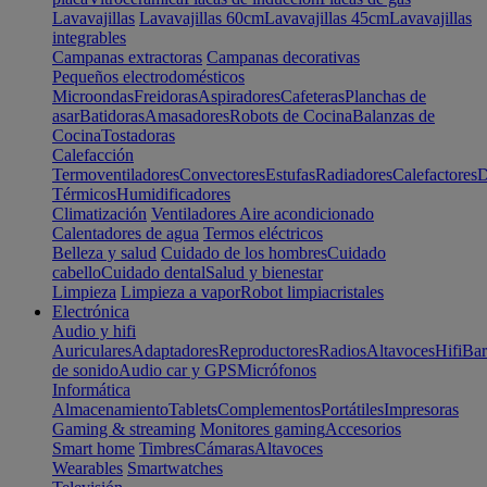
Lavavajillas
Lavavajillas 60cm
Lavavajillas 45cm
Lavavajillas
integrables
Campanas extractoras
Campanas decorativas
Pequeños electrodomésticos
Microondas
Freidoras
Aspiradores
Cafeteras
Planchas de
asar
Batidoras
Amasadores
Robots de Cocina
Balanzas de
Cocina
Tostadoras
Calefacción
Termoventiladores
Convectores
Estufas
Radiadores
Calefactores
D
Térmicos
Humidificadores
Climatización
Ventiladores
Aire acondicionado
Calentadores de agua
Termos eléctricos
Belleza y salud
Cuidado de los hombres
Cuidado
cabello
Cuidado dental
Salud y bienestar
Limpieza
Limpieza a vapor
Robot limpiacristales
Electrónica
Audio y hifi
Auriculares
Adaptadores
Reproductores
Radios
Altavoces
Hifi
Bar
de sonido
Audio car y GPS
Micrófonos
Informática
Almacenamiento
Tablets
Complementos
Portátiles
Impresoras
Gaming & streaming
Monitores gaming
Accesorios
Smart home
Timbres
Cámaras
Altavoces
Wearables
Smartwatches