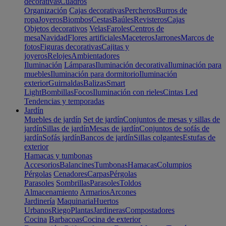
decorativas
Cuadros
Organización
Cajas decorativas
Percheros
Burros de
ropa
Joyeros
Biombos
Cestas
Baúles
Revisteros
Cajas
Objetos decorativos
Velas
Faroles
Centros de
mesa
Navidad
Flores artificiales
Maceteros
Jarrones
Marcos de
fotos
Figuras decorativas
Cajitas y
joyeros
Relojes
Ambientadores
Iluminación
Lámparas
Iluminación decorativa
Iluminación para
muebles
Iluminación para dormitorio
Iluminación
exterior
Guirnaldas
Balizas
Smart
Light
Bombillas
Focos
Iluminación con rieles
Cintas Led
Tendencias y temporadas
Jardín
Muebles de jardín
Set de jardín
Conjuntos de mesas y sillas de
jardín
Sillas de jardín
Mesas de jardín
Conjuntos de sofás de
jardín
Sofás jardín
Bancos de jardín
Sillas colgantes
Estufas de
exterior
Hamacas y tumbonas
Accesorios
Balancines
Tumbonas
Hamacas
Columpios
Pérgolas
Cenadores
Carpas
Pérgolas
Parasoles
Sombrillas
Parasoles
Toldos
Almacenamiento
Armarios
Arcones
Jardinería
Maquinaria
Huertos
Urbanos
Riego
Plantas
Jardineras
Compostadores
Cocina
Barbacoas
Cocina de exterior