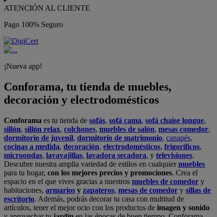
ATENCIÓN AL CLIENTE
Pago 100% Seguro
¡Nueva app!
Conforama, tu tienda de muebles,
decoración y electrodomésticos
Conforama
es tu tienda de
sofás
,
sofá cama
,
sofá chaise longue
,
sillón
,
sillón relax
,
colchones
,
muebles de salón
,
mesas comedor
,
dormitorio de juvenil
,
dormitorio de matrimonio
,
canapés
,
cocinas a medida
,
decoración
,
electrodomésticos
,
frigoríficos
,
microondas
,
lavavajillas
,
lavadora secadora
, y
televisiones
.
Descubre nuestra amplia variedad de estilos en cualquier
muebles
para tu hogar,
con los mejores precios y promociones
. Crea el
espacio en el que vives gracias a nuestros
muebles de comedor
y
habitaciones,
armarios
y
zapateros
,
mesas de comedor
y
sillas de
escritorio
. Además, podrás decorar tu casa con multitud de
artículos, tener el mejor ocio con los productos de
imagen y sonido
y aprovechar tu
jardín
en las épocas de buen tiempo. Conforama