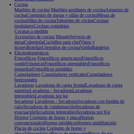
Cocina
Muebles de cocina
Muebles auxiliares de cocina
Armarios de
cocina
Conjuntos de mesas y sillas de cocina
Mesas de
cocina
Sillas de cocina
Taburetes de cocina
Cocinas
modulares
Cocinas completas
Cocinas a medida
Accesorios de cocina
Menaje
Servicio de
mesa
Cubertería
Cuchillos para chef
Vinos y
licores
Botellas
Utensilios de cocina
Vajilla
Bandejas
Electrodomésticos
Frigoríficos
Frigoríficos americanos
Frigoríficos
combi
Vinotecas
Frigoríficos integrables
Frigoríficos
pequeños
Frigoríficos portátiles
Congeladores
Congeladores verticales
Congeladores
horizontales
Lavadoras
Lavadoras de carga frontal
Lavadoras de carga
superior
Lavadoras - Secadoras
Lavadoras
integrables
Lavadoras por kg
Secadoras
Lavadoras - Secadoras
Secadoras con bomba de
calor
Secadoras de condensación
Secadoras de
evacuación
Secadoras integrables
Secadoras por Kg
Hornos
Conjunto de horno y placa
Hornos
convencionales
Hornos pirolíticos
Hornos multifunción
Placas de cocina
Conjunto de horno y
placa
Vitrocerámica
Placas de inducción
Placas de gas