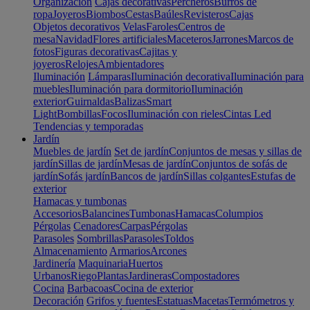
Organización
Cajas decorativas
Percheros
Burros de
ropa
Joyeros
Biombos
Cestas
Baúles
Revisteros
Cajas
Objetos decorativos
Velas
Faroles
Centros de
mesa
Navidad
Flores artificiales
Maceteros
Jarrones
Marcos de
fotos
Figuras decorativas
Cajitas y
joyeros
Relojes
Ambientadores
Iluminación
Lámparas
Iluminación decorativa
Iluminación para
muebles
Iluminación para dormitorio
Iluminación
exterior
Guirnaldas
Balizas
Smart
Light
Bombillas
Focos
Iluminación con rieles
Cintas Led
Tendencias y temporadas
Jardín
Muebles de jardín
Set de jardín
Conjuntos de mesas y sillas de
jardín
Sillas de jardín
Mesas de jardín
Conjuntos de sofás de
jardín
Sofás jardín
Bancos de jardín
Sillas colgantes
Estufas de
exterior
Hamacas y tumbonas
Accesorios
Balancines
Tumbonas
Hamacas
Columpios
Pérgolas
Cenadores
Carpas
Pérgolas
Parasoles
Sombrillas
Parasoles
Toldos
Almacenamiento
Armarios
Arcones
Jardinería
Maquinaria
Huertos
Urbanos
Riego
Plantas
Jardineras
Compostadores
Cocina
Barbacoas
Cocina de exterior
Decoración
Grifos y fuentes
Estatuas
Macetas
Termómetros y