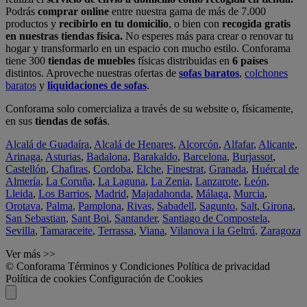
Podrás
comprar online
entre nuestra gama de más de 7.000
productos y
recibirlo en tu domicilio
, o bien con
recogida gratis
en nuestras tiendas física.
No esperes más para crear o renovar tu
hogar y transformarlo en un espacio con mucho estilo. Conforama
tiene 300
tiendas de muebles
físicas distribuidas en
6 países
distintos. Aproveche nuestras ofertas de
sofas baratos
,
colchones
baratos
y
liquidaciones de sofas
.
Conforama solo comercializa a través de su website o, físicamente,
en sus
tiendas de sofás
.
Alcalá de Guadaíra
,
Alcalá de Henares
,
Alcorcón
,
Alfafar
,
Alicante
,
Arinaga
,
Asturias
,
Badalona
,
Barakaldo
,
Barcelona
,
Burjassot
,
Castellón
,
Chafiras
,
Cordoba
,
Elche
,
Finestrat
,
Granada
,
Huércal de
Almería
,
La Coruña
,
La Laguna
,
La Zenia
,
Lanzarote
,
León
,
Lleida
,
Los Barrios
,
Madrid
,
Majadahonda
,
Málaga
,
Murcia
,
Orotava
,
Palma
,
Pamplona
,
Rivas
,
Sabadell
,
Sagunto
,
Salt, Girona
,
San Sebastian
,
Sant Boi
,
Santander
,
Santiago de Compostela
,
Sevilla
,
Tamaraceite
,
Terrassa
,
Viana
,
Vilanova i la Geltrú
,
Zaragoza
Ver más >>
© Conforama
Términos y Condiciones
Política de privacidad
Política de cookies
Configuración de Cookies