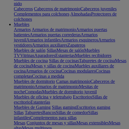
nido
Cabeceros
Cabeceros de matrimonio
Cabeceros juveniles
Complementos para colchones
Almohadas
Protectores de
colchones
Muebles
Armarios
Armarios de matrimonio
Armarios puertas
batientes
Armarios puertas correderas
Armarios
juvenil
Armarios infantiles
Armarios esquineros
Armarios
vestidores
Armarios auxiliares
Zapateros
Muebles de salón
Sillas
Mesas de salón
Muebles
TV
Vitrinas
Aparadores
Estanterias
Muebles recibidores
Muebles de cocina
Sillas de cocinas
Taburetes de cocina
Mesas
de cocina
Mesas y sillas de cocina
Muebles auxiliares de
cocina
Armarios de cocina
Cocinas modulares
Cocinas
completas
Cocinas a medida
Muebles de dormitorio
Camas matrimonio
Cabeceros de
matrimonio
Armarios de matrimonio
Mesitas de
noche
Comodas
Muebles de dormitorio juvenil
Muebles de oficina y teletrabajo
Escritorios
Sillas de
escritorio
Estanterías
Muebles de Gaming
Sillas gaming
Escritorios gaming
Sillas
Taburetes
Bancos
Sillas de comedor
Sillas
infantiles
Complementos para sillas
Mesas
Conjuntos de mesas y sillas
Mesas extensibles
Mesas
altas
Mesas multiusos