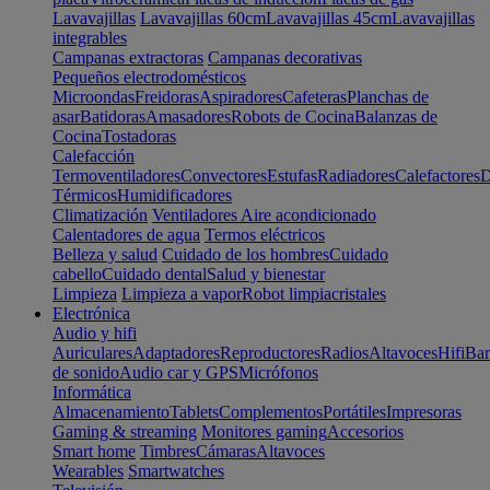
Lavavajillas
Lavavajillas 60cm
Lavavajillas 45cm
Lavavajillas
integrables
Campanas extractoras
Campanas decorativas
Pequeños electrodomésticos
Microondas
Freidoras
Aspiradores
Cafeteras
Planchas de
asar
Batidoras
Amasadores
Robots de Cocina
Balanzas de
Cocina
Tostadoras
Calefacción
Termoventiladores
Convectores
Estufas
Radiadores
Calefactores
D
Térmicos
Humidificadores
Climatización
Ventiladores
Aire acondicionado
Calentadores de agua
Termos eléctricos
Belleza y salud
Cuidado de los hombres
Cuidado
cabello
Cuidado dental
Salud y bienestar
Limpieza
Limpieza a vapor
Robot limpiacristales
Electrónica
Audio y hifi
Auriculares
Adaptadores
Reproductores
Radios
Altavoces
Hifi
Bar
de sonido
Audio car y GPS
Micrófonos
Informática
Almacenamiento
Tablets
Complementos
Portátiles
Impresoras
Gaming & streaming
Monitores gaming
Accesorios
Smart home
Timbres
Cámaras
Altavoces
Wearables
Smartwatches