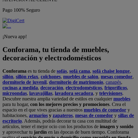
Pago 100% Seguro
¡Nueva app!
Conforama, tu tienda de muebles,
decoración y electrodomésticos
Conforama
es tu tienda de
sofás
,
sofá cama
,
sofá chaise longue
,
sillón
,
sillón relax
,
colchones
,
muebles de salón
,
mesas comedor
,
dormitorio de juvenil
,
dormitorio de matrimonio
,
canapés
,
cocinas a medida
,
decoración
,
electrodomésticos
,
frigoríficos
,
microondas
,
lavavajillas
,
lavadora secadora
, y
televisiones
.
Descubre nuestra amplia variedad de estilos en cualquier
muebles
para tu hogar,
con los mejores precios y promociones
. Crea el
espacio en el que vives gracias a nuestros
muebles de comedor
y
habitaciones,
armarios
y
zapateros
,
mesas de comedor
y
sillas de
escritorio
. Además, podrás decorar tu casa con multitud de
artículos, tener el mejor ocio con los productos de
imagen y sonido
y aprovechar tu
jardín
en las épocas de buen tiempo. Conforama
realiza el
servicio de envío a domicilio como recogida en tienda.