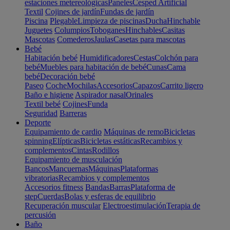
estaciones metereológicas
Paneles
Cesped Artificial
Textil
Cojines de jardín
Fundas de jardín
Piscina
Plegable
Limpieza de piscinas
Ducha
Hinchable
Juguetes
Columpios
Toboganes
Hinchables
Casitas
Mascotas
Comederos
Jaulas
Casetas para mascotas
Bebé
Habitación bebé
Humidificadores
Cestas
Colchón para
bebé
Muebles para habitación de bebé
Cunas
Cama
bebé
Decoración bebé
Paseo
Coche
Mochilas
Accesorios
Capazos
Carrito ligero
Baño e higiene
Aspirador nasal
Orinales
Textil bebé
Cojines
Funda
Seguridad
Barreras
Deporte
Equipamiento de cardio
Máquinas de remo
Bicicletas
spinning
Elípticas
Bicicletas estáticas
Recambios y
complementos
Cintas
Rodillos
Equipamiento de musculación
Bancos
Mancuernas
Máquinas
Plataformas
vibratorias
Recambios y complementos
Accesorios fitness
Bandas
Barras
Plataforma de
step
Cuerdas
Bolas y esferas de equilibrio
Recuperación muscular
Electroestimulación
Terapia de
percusión
Baño