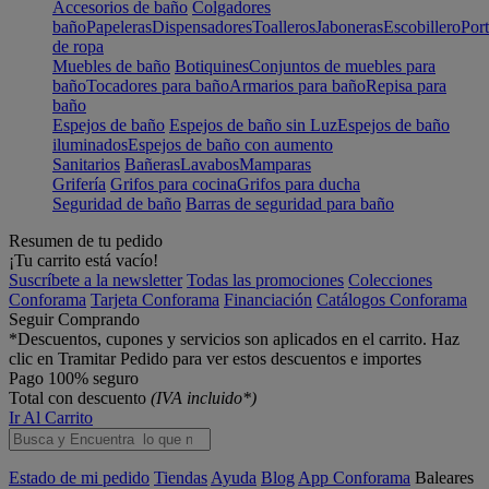
Accesorios de baño
Colgadores
baño
Papeleras
Dispensadores
Toalleros
Jaboneras
Escobillero
Port
de ropa
Muebles de baño
Botiquines
Conjuntos de muebles para
baño
Tocadores para baño
Armarios para baño
Repisa para
baño
Espejos de baño
Espejos de baño sin Luz
Espejos de baño
iluminados
Espejos de baño con aumento
Sanitarios
Bañeras
Lavabos
Mamparas
Grifería
Grifos para cocina
Grifos para ducha
Seguridad de baño
Barras de seguridad para baño
Resumen de tu pedido
¡Tu carrito está vacío!
Suscríbete a la newsletter
Todas las promociones
Colecciones
Conforama
Tarjeta Conforama
Financiación
Catálogos Conforama
Seguir Comprando
*Descuentos, cupones y servicios son aplicados en el carrito. Haz
clic en Tramitar Pedido para ver estos descuentos e importes
Pago 100% seguro
Total con descuento
(IVA incluido*)
Ir Al Carrito
Estado de mi pedido
Tiendas
Ayuda
Blog
App Conforama
Baleares