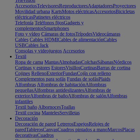
Televisión
Accesorios
Televisores
Reproductores
Adaptadores
Proyectores
Movilidad urbana
Karts
Motos eléctricas
Accesorios
Bicicletas
eléctricas
Patinetes eléctricos
Telefonía
Teléfonos fijos
Gadgets y
complementos
Smartphones
Foto y vídeo
Cámaras de fotos
Trípodes
Videocámaras
Cables
Cables HDMI
Cables de alimentación
Cables
USB
Cables Jack
Consolas y videojuegos
Accesorios
Textil
Ropa de cama
Mantas
Almohadas
Colchas
Sábanas
Nórdicos
Cortinas y estores
Estores
Visillos
Cortinas
Barras de cortina
Cojines
Relleno
Exterior
Fundas
Cojín con relleno
Complementos para sofás
Fundas de sofás
Plaids
Alfombras
Alfombras de habitación
Alfombras
pequeñas
Alfombras antideslizantes
Alfombras de
exterior
Alfombras de baño
Alfombras de salón
Alfombras
infantiles
Textil baño
Albornoces
Toallas
Textil cocina
Manteles
Servilletas
Decoración
Decoración de pared
Letreros
Espejos
Relojes de
pared
Tableros
Canvas
Cuadros pintados a mano
Marcos
Placas
decorativas
Cuadros