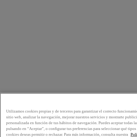
Utilizamos cookies propias y de terceros para garantizar el correcto funcionami
sitio web, analizar la navegación, mejorar nuestros servicios y mostrarte public
personalizada en función de tus hábitos de navegación. Puedes aceptar todas la
pulsando en “Aceptar”, o configurar tus preferencias para seleccionar qué tipos
cookies deseas permitir o rechazar. Para más información, consulta nuestra
Pol