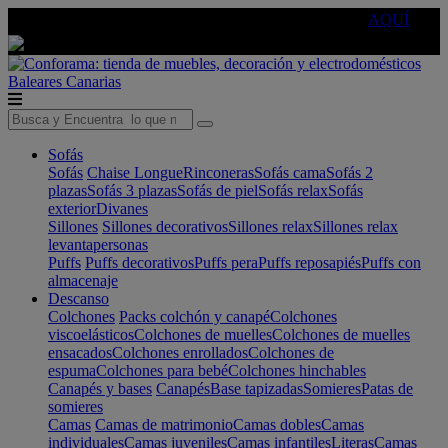
🔵Cambia tu electro con
-10% EXTRA
de descuento ☑️
AQUÍ
Baleares
Canarias
Sofás
Sofás
Chaise Longue
Rinconeras
Sofás cama
Sofás 2
plazas
Sofás 3 plazas
Sofás de piel
Sofás relax
Sofás
exterior
Divanes
Sillones
Sillones decorativos
Sillones relax
Sillones relax
levantapersonas
Puffs
Puffs decorativos
Puffs pera
Puffs reposapiés
Puffs con
almacenaje
Descanso
Colchones
Packs colchón y canapé
Colchones
viscoelásticos
Colchones de muelles
Colchones de muelles
ensacados
Colchones enrollados
Colchones de
espuma
Colchones para bebé
Colchones hinchables
Canapés y bases
Canapés
Base tapizadas
Somieres
Patas de
somieres
Camas
Camas de matrimonio
Camas dobles
Camas
individuales
Camas juveniles
Camas infantiles
Literas
Camas