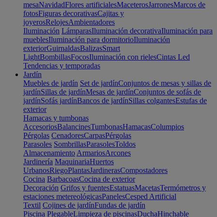
mesa
Navidad
Flores artificiales
Maceteros
Jarrones
Marcos de
fotos
Figuras decorativas
Cajitas y
joyeros
Relojes
Ambientadores
Iluminación
Lámparas
Iluminación decorativa
Iluminación para
muebles
Iluminación para dormitorio
Iluminación
exterior
Guirnaldas
Balizas
Smart
Light
Bombillas
Focos
Iluminación con rieles
Cintas Led
Tendencias y temporadas
Jardín
Muebles de jardín
Set de jardín
Conjuntos de mesas y sillas de
jardín
Sillas de jardín
Mesas de jardín
Conjuntos de sofás de
jardín
Sofás jardín
Bancos de jardín
Sillas colgantes
Estufas de
exterior
Hamacas y tumbonas
Accesorios
Balancines
Tumbonas
Hamacas
Columpios
Pérgolas
Cenadores
Carpas
Pérgolas
Parasoles
Sombrillas
Parasoles
Toldos
Almacenamiento
Armarios
Arcones
Jardinería
Maquinaria
Huertos
Urbanos
Riego
Plantas
Jardineras
Compostadores
Cocina
Barbacoas
Cocina de exterior
Decoración
Grifos y fuentes
Estatuas
Macetas
Termómetros y
estaciones metereológicas
Paneles
Cesped Artificial
Textil
Cojines de jardín
Fundas de jardín
Piscina
Plegable
Limpieza de piscinas
Ducha
Hinchable