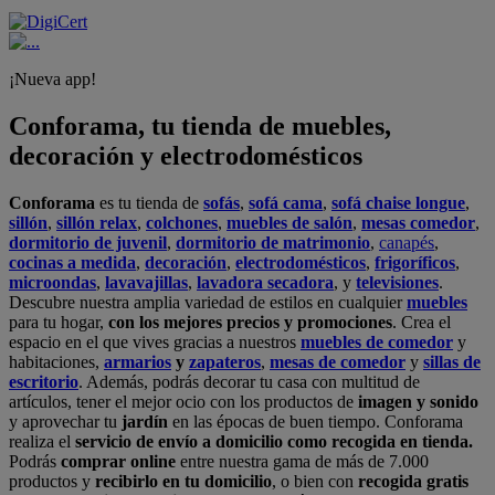
¡Nueva app!
Conforama, tu tienda de muebles,
decoración y electrodomésticos
Conforama
es tu tienda de
sofás
,
sofá cama
,
sofá chaise longue
,
sillón
,
sillón relax
,
colchones
,
muebles de salón
,
mesas comedor
,
dormitorio de juvenil
,
dormitorio de matrimonio
,
canapés
,
cocinas a medida
,
decoración
,
electrodomésticos
,
frigoríficos
,
microondas
,
lavavajillas
,
lavadora secadora
, y
televisiones
.
Descubre nuestra amplia variedad de estilos en cualquier
muebles
para tu hogar,
con los mejores precios y promociones
. Crea el
espacio en el que vives gracias a nuestros
muebles de comedor
y
habitaciones,
armarios
y
zapateros
,
mesas de comedor
y
sillas de
escritorio
. Además, podrás decorar tu casa con multitud de
artículos, tener el mejor ocio con los productos de
imagen y sonido
y aprovechar tu
jardín
en las épocas de buen tiempo. Conforama
realiza el
servicio de envío a domicilio como recogida en tienda.
Podrás
comprar online
entre nuestra gama de más de 7.000
productos y
recibirlo en tu domicilio
, o bien con
recogida gratis