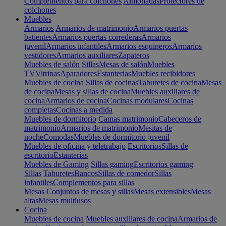
Complementos para colchones
Almohadas
Protectores de
colchones
Muebles
Armarios
Armarios de matrimonio
Armarios puertas
batientes
Armarios puertas correderas
Armarios
juvenil
Armarios infantiles
Armarios esquineros
Armarios
vestidores
Armarios auxiliares
Zapateros
Muebles de salón
Sillas
Mesas de salón
Muebles
TV
Vitrinas
Aparadores
Estanterias
Muebles recibidores
Muebles de cocina
Sillas de cocinas
Taburetes de cocina
Mesas
de cocina
Mesas y sillas de cocina
Muebles auxiliares de
cocina
Armarios de cocina
Cocinas modulares
Cocinas
completas
Cocinas a medida
Muebles de dormitorio
Camas matrimonio
Cabeceros de
matrimonio
Armarios de matrimonio
Mesitas de
noche
Comodas
Muebles de dormitorio juvenil
Muebles de oficina y teletrabajo
Escritorios
Sillas de
escritorio
Estanterías
Muebles de Gaming
Sillas gaming
Escritorios gaming
Sillas
Taburetes
Bancos
Sillas de comedor
Sillas
infantiles
Complementos para sillas
Mesas
Conjuntos de mesas y sillas
Mesas extensibles
Mesas
altas
Mesas multiusos
Cocina
Muebles de cocina
Muebles auxiliares de cocina
Armarios de