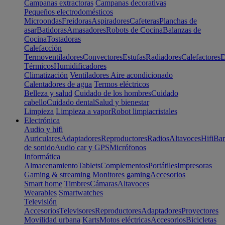
Campanas extractoras
Campanas decorativas
Pequeños electrodomésticos
Microondas
Freidoras
Aspiradores
Cafeteras
Planchas de
asar
Batidoras
Amasadores
Robots de Cocina
Balanzas de
Cocina
Tostadoras
Calefacción
Termoventiladores
Convectores
Estufas
Radiadores
Calefactores
D
Térmicos
Humidificadores
Climatización
Ventiladores
Aire acondicionado
Calentadores de agua
Termos eléctricos
Belleza y salud
Cuidado de los hombres
Cuidado
cabello
Cuidado dental
Salud y bienestar
Limpieza
Limpieza a vapor
Robot limpiacristales
Electrónica
Audio y hifi
Auriculares
Adaptadores
Reproductores
Radios
Altavoces
Hifi
Bar
de sonido
Audio car y GPS
Micrófonos
Informática
Almacenamiento
Tablets
Complementos
Portátiles
Impresoras
Gaming & streaming
Monitores gaming
Accesorios
Smart home
Timbres
Cámaras
Altavoces
Wearables
Smartwatches
Televisión
Accesorios
Televisores
Reproductores
Adaptadores
Proyectores
Movilidad urbana
Karts
Motos eléctricas
Accesorios
Bicicletas