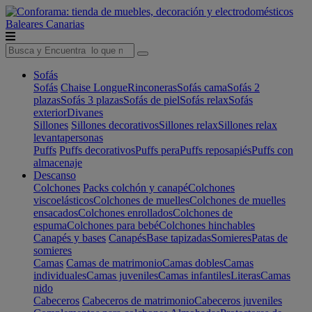
Baleares
Canarias
Sofás
Sofás
Chaise Longue
Rinconeras
Sofás cama
Sofás 2
plazas
Sofás 3 plazas
Sofás de piel
Sofás relax
Sofás
exterior
Divanes
Sillones
Sillones decorativos
Sillones relax
Sillones relax
levantapersonas
Puffs
Puffs decorativos
Puffs pera
Puffs reposapiés
Puffs con
almacenaje
Descanso
Colchones
Packs colchón y canapé
Colchones
viscoelásticos
Colchones de muelles
Colchones de muelles
ensacados
Colchones enrollados
Colchones de
espuma
Colchones para bebé
Colchones hinchables
Canapés y bases
Canapés
Base tapizadas
Somieres
Patas de
somieres
Camas
Camas de matrimonio
Camas dobles
Camas
individuales
Camas juveniles
Camas infantiles
Literas
Camas
nido
Cabeceros
Cabeceros de matrimonio
Cabeceros juveniles