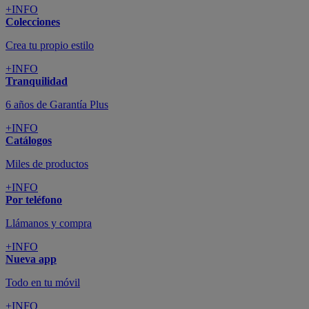
+INFO
Colecciones
Crea tu propio estilo
+INFO
Tranquilidad
6 años de Garantía Plus
+INFO
Catálogos
Miles de productos
+INFO
Por teléfono
Llámanos y compra
+INFO
Nueva app
Todo en tu móvil
+INFO