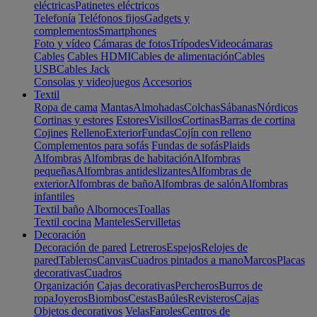
eléctricas
Patinetes eléctricos
Telefonía
Teléfonos fijos
Gadgets y
complementos
Smartphones
Foto y vídeo
Cámaras de fotos
Trípodes
Videocámaras
Cables
Cables HDMI
Cables de alimentación
Cables
USB
Cables Jack
Consolas y videojuegos
Accesorios
Textil
Ropa de cama
Mantas
Almohadas
Colchas
Sábanas
Nórdicos
Cortinas y estores
Estores
Visillos
Cortinas
Barras de cortina
Cojines
Relleno
Exterior
Fundas
Cojín con relleno
Complementos para sofás
Fundas de sofás
Plaids
Alfombras
Alfombras de habitación
Alfombras
pequeñas
Alfombras antideslizantes
Alfombras de
exterior
Alfombras de baño
Alfombras de salón
Alfombras
infantiles
Textil baño
Albornoces
Toallas
Textil cocina
Manteles
Servilletas
Decoración
Decoración de pared
Letreros
Espejos
Relojes de
pared
Tableros
Canvas
Cuadros pintados a mano
Marcos
Placas
decorativas
Cuadros
Organización
Cajas decorativas
Percheros
Burros de
ropa
Joyeros
Biombos
Cestas
Baúles
Revisteros
Cajas
Objetos decorativos
Velas
Faroles
Centros de