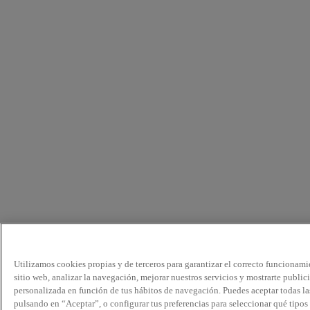
Utilizamos cookies propias y de terceros para garantizar el correcto funcionami
sitio web, analizar la navegación, mejorar nuestros servicios y mostrarte public
personalizada en función de tus hábitos de navegación. Puedes aceptar todas la
pulsando en “Aceptar”, o configurar tus preferencias para seleccionar qué tipos