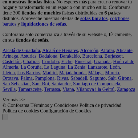
en nuestras tiendas física.
No esperes más para crear o renovar tu
hogar y transformarlo en un espacio con mucho estilo. Conforama
tiene 300
tiendas de muebles
físicas distribuidas en
6 países
distintos. Aproveche nuestras ofertas de
sofas baratos
,
colchones
baratos
y
liquidaciones de sofas
.
Conforama solo comercializa a través de su website o, físicamente,
en sus
tiendas de sofás
.
Alcalá de Guadaíra
,
Alcalá de Henares
,
Alcorcón
,
Alfafar
,
Alicante
,
Arinaga
,
Asturias
,
Badalona
,
Barakaldo
,
Barcelona
,
Burjassot
,
Castellón
,
Chafiras
,
Cordoba
,
Elche
,
Finestrat
,
Granada
,
Huércal de
Almería
,
La Coruña
,
La Laguna
,
La Zenia
,
Lanzarote
,
León
,
Lleida
,
Los Barrios
,
Madrid
,
Majadahonda
,
Málaga
,
Murcia
,
Orotava
,
Palma
,
Pamplona
,
Rivas
,
Sabadell
,
Sagunto
,
Salt, Girona
,
San Sebastian
,
Sant Boi
,
Santander
,
Santiago de Compostela
,
Sevilla
,
Tamaraceite
,
Terrassa
,
Viana
,
Vilanova i la Geltrú
,
Zaragoza
Ver más >>
© Conforama
Términos y Condiciones
Política de privacidad
Política de cookies
Configuración de Cookies