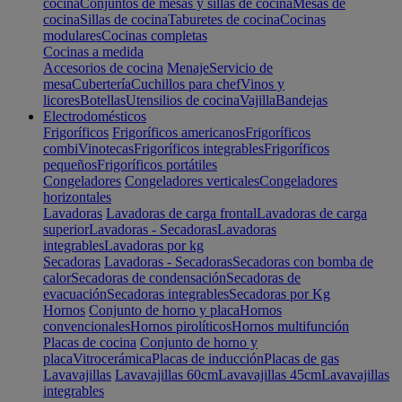
cocina
Conjuntos de mesas y sillas de cocina
Mesas de
cocina
Sillas de cocina
Taburetes de cocina
Cocinas
modulares
Cocinas completas
Cocinas a medida
Accesorios de cocina
Menaje
Servicio de
mesa
Cubertería
Cuchillos para chef
Vinos y
licores
Botellas
Utensilios de cocina
Vajilla
Bandejas
Electrodomésticos
Frigoríficos
Frigoríficos americanos
Frigoríficos
combi
Vinotecas
Frigoríficos integrables
Frigoríficos
pequeños
Frigoríficos portátiles
Congeladores
Congeladores verticales
Congeladores
horizontales
Lavadoras
Lavadoras de carga frontal
Lavadoras de carga
superior
Lavadoras - Secadoras
Lavadoras
integrables
Lavadoras por kg
Secadoras
Lavadoras - Secadoras
Secadoras con bomba de
calor
Secadoras de condensación
Secadoras de
evacuación
Secadoras integrables
Secadoras por Kg
Hornos
Conjunto de horno y placa
Hornos
convencionales
Hornos pirolíticos
Hornos multifunción
Placas de cocina
Conjunto de horno y
placa
Vitrocerámica
Placas de inducción
Placas de gas
Lavavajillas
Lavavajillas 60cm
Lavavajillas 45cm
Lavavajillas
integrables