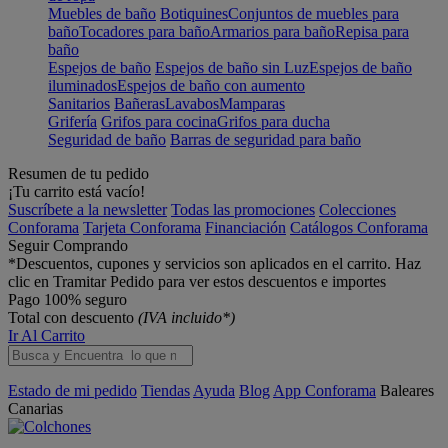
Muebles de baño
Botiquines
Conjuntos de muebles para
baño
Tocadores para baño
Armarios para baño
Repisa para
baño
Espejos de baño
Espejos de baño sin Luz
Espejos de baño
iluminados
Espejos de baño con aumento
Sanitarios
Bañeras
Lavabos
Mamparas
Grifería
Grifos para cocina
Grifos para ducha
Seguridad de baño
Barras de seguridad para baño
Resumen de tu pedido
¡Tu carrito está vacío!
Suscríbete a la newsletter
Todas las promociones
Colecciones
Conforama
Tarjeta Conforama
Financiación
Catálogos Conforama
Seguir Comprando
*Descuentos, cupones y servicios son aplicados en el carrito. Haz
clic en Tramitar Pedido para ver estos descuentos e importes
Pago 100% seguro
Total con descuento
(IVA incluido*)
Ir Al Carrito
Estado de mi pedido
Tiendas
Ayuda
Blog
App Conforama
Baleares
Canarias