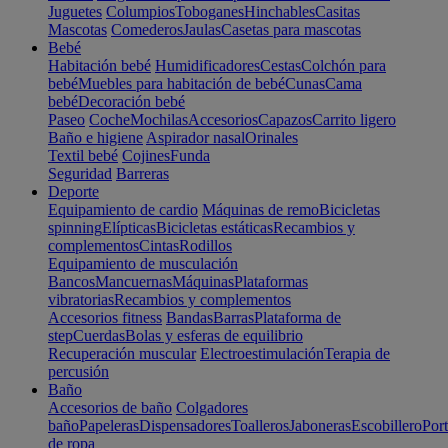
Juguetes
Columpios
Toboganes
Hinchables
Casitas
Mascotas
Comederos
Jaulas
Casetas para mascotas
Bebé
Habitación bebé
Humidificadores
Cestas
Colchón para
bebé
Muebles para habitación de bebé
Cunas
Cama
bebé
Decoración bebé
Paseo
Coche
Mochilas
Accesorios
Capazos
Carrito ligero
Baño e higiene
Aspirador nasal
Orinales
Textil bebé
Cojines
Funda
Seguridad
Barreras
Deporte
Equipamiento de cardio
Máquinas de remo
Bicicletas
spinning
Elípticas
Bicicletas estáticas
Recambios y
complementos
Cintas
Rodillos
Equipamiento de musculación
Bancos
Mancuernas
Máquinas
Plataformas
vibratorias
Recambios y complementos
Accesorios fitness
Bandas
Barras
Plataforma de
step
Cuerdas
Bolas y esferas de equilibrio
Recuperación muscular
Electroestimulación
Terapia de
percusión
Baño
Accesorios de baño
Colgadores
baño
Papeleras
Dispensadores
Toalleros
Jaboneras
Escobillero
Port
de ropa