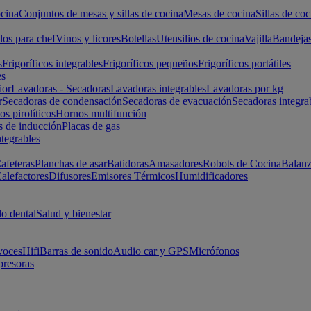
cina
Conjuntos de mesas y sillas de cocina
Mesas de cocina
Sillas de coc
los para chef
Vinos y licores
Botellas
Utensilios de cocina
Vajilla
Bandeja
s
Frigoríficos integrables
Frigoríficos pequeños
Frigoríficos portátiles
es
ior
Lavadoras - Secadoras
Lavadoras integrables
Lavadoras por kg
r
Secadoras de condensación
Secadoras de evacuación
Secadoras integra
s pirolíticos
Hornos multifunción
s de inducción
Placas de gas
ntegrables
afeteras
Planchas de asar
Batidoras
Amasadores
Robots de Cocina
Balanz
alefactores
Difusores
Emisores Térmicos
Humidificadores
o dental
Salud y bienestar
voces
Hifi
Barras de sonido
Audio car y GPS
Micrófonos
presoras