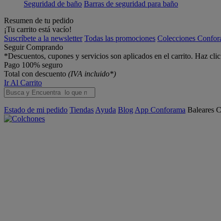
Seguridad de baño
Barras de seguridad para baño
Resumen de tu pedido
¡Tu carrito está vacío!
Suscríbete a la newsletter
Todas las promociones
Colecciones Confo
Seguir Comprando
*Descuentos, cupones y servicios son aplicados en el carrito. Haz cli
Pago 100% seguro
Total con descuento
(IVA incluido*)
Ir Al Carrito
Estado de mi pedido
Tiendas
Ayuda
Blog
App Conforama
Baleares
C