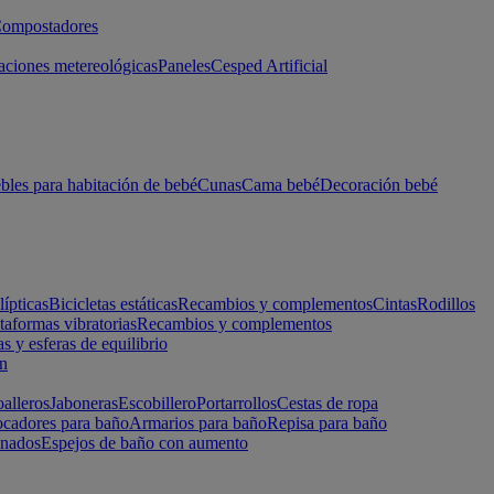
ompostadores
aciones metereológicas
Paneles
Cesped Artificial
les para habitación de bebé
Cunas
Cama bebé
Decoración bebé
lípticas
Bicicletas estáticas
Recambios y complementos
Cintas
Rodillos
taformas vibratorias
Recambios y complementos
s y esferas de equilibrio
ón
alleros
Jaboneras
Escobillero
Portarrollos
Cestas de ropa
cadores para baño
Armarios para baño
Repisa para baño
inados
Espejos de baño con aumento