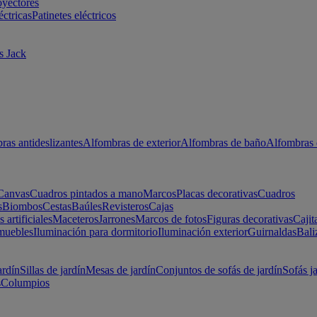
oyectores
éctricas
Patinetes eléctricos
s Jack
ras antideslizantes
Alfombras de exterior
Alfombras de baño
Alfombras 
Canvas
Cuadros pintados a mano
Marcos
Placas decorativas
Cuadros
s
Biombos
Cestas
Baúles
Revisteros
Cajas
s artificiales
Maceteros
Jarrones
Marcos de fotos
Figuras decorativas
Cajit
muebles
Iluminación para dormitorio
Iluminación exterior
Guirnaldas
Bali
ardín
Sillas de jardín
Mesas de jardín
Conjuntos de sofás de jardín
Sofás j
s
Columpios