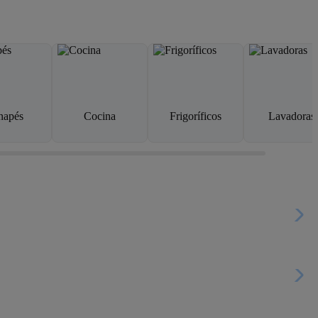
napés
Cocina
Frigoríficos
Lavadoras