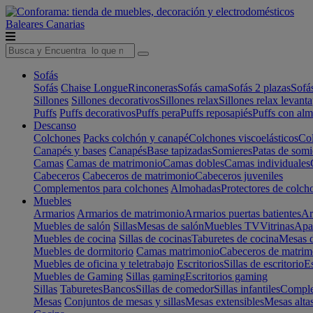
Baleares
Canarias
Sofás
Sofás
Chaise Longue
Rinconeras
Sofás cama
Sofás 2 plazas
Sofá
Sillones
Sillones decorativos
Sillones relax
Sillones relax levant
Puffs
Puffs decorativos
Puffs pera
Puffs reposapiés
Puffs con al
Descanso
Colchones
Packs colchón y canapé
Colchones viscoelásticos
Col
Canapés y bases
Canapés
Base tapizadas
Somieres
Patas de somi
Camas
Camas de matrimonio
Camas dobles
Camas individuales
Cabeceros
Cabeceros de matrimonio
Cabeceros juveniles
Complementos para colchones
Almohadas
Protectores de colch
Muebles
Armarios
Armarios de matrimonio
Armarios puertas batientes
Ar
Muebles de salón
Sillas
Mesas de salón
Muebles TV
Vitrinas
Apa
Muebles de cocina
Sillas de cocinas
Taburetes de cocina
Mesas d
Muebles de dormitorio
Camas matrimonio
Cabeceros de matrim
Muebles de oficina y teletrabajo
Escritorios
Sillas de escritorio
Es
Muebles de Gaming
Sillas gaming
Escritorios gaming
Sillas
Taburetes
Bancos
Sillas de comedor
Sillas infantiles
Complem
Mesas
Conjuntos de mesas y sillas
Mesas extensibles
Mesas alta