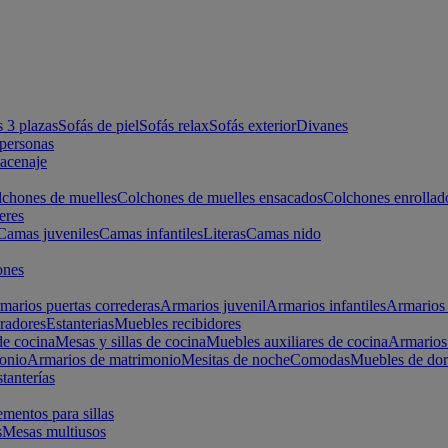
s 3 plazas
Sofás de piel
Sofás relax
Sofás exterior
Divanes
apersonas
macenaje
chones de muelles
Colchones de muelles ensacados
Colchones enrollad
eres
Camas juveniles
Camas infantiles
Literas
Camas nido
ones
marios puertas correderas
Armarios juvenil
Armarios infantiles
Armarios 
radores
Estanterias
Muebles recibidores
e cocina
Mesas y sillas de cocina
Muebles auxiliares de cocina
Armarios
onio
Armarios de matrimonio
Mesitas de noche
Comodas
Muebles de dor
tanterías
entos para sillas
s
Mesas multiusos