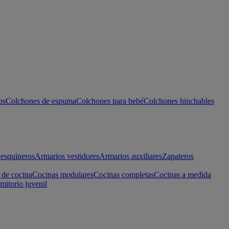
os
Colchones de espuma
Colchones para bebé
Colchones hinchables
esquineros
Armarios vestidores
Armarios auxiliares
Zapateros
 de cocina
Cocinas modulares
Cocinas completas
Cocinas a medida
mitorio juvenil