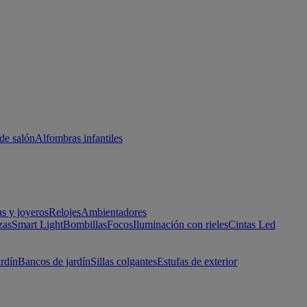
de salón
Alfombras infantiles
as y joyeros
Relojes
Ambientadores
zas
Smart Light
Bombillas
Focos
Iluminación con rieles
Cintas Led
ardín
Bancos de jardín
Sillas colgantes
Estufas de exterior