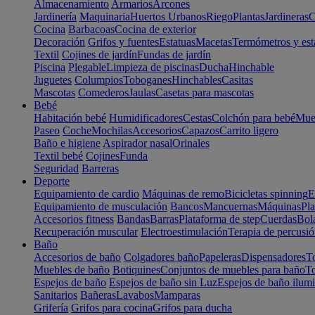
Almacenamiento
Armarios
Arcones
Jardinería
Maquinaria
Huertos Urbanos
Riego
Plantas
Jardineras
C
Cocina
Barbacoas
Cocina de exterior
Decoración
Grifos y fuentes
Estatuas
Macetas
Termómetros y est
Textil
Cojines de jardín
Fundas de jardín
Piscina
Plegable
Limpieza de piscinas
Ducha
Hinchable
Juguetes
Columpios
Toboganes
Hinchables
Casitas
Mascotas
Comederos
Jaulas
Casetas para mascotas
Bebé
Habitación bebé
Humidificadores
Cestas
Colchón para bebé
Mueb
Paseo
Coche
Mochilas
Accesorios
Capazos
Carrito ligero
Baño e higiene
Aspirador nasal
Orinales
Textil bebé
Cojines
Funda
Seguridad
Barreras
Deporte
Equipamiento de cardio
Máquinas de remo
Bicicletas spinning
E
Equipamiento de musculación
Bancos
Mancuernas
Máquinas
Pla
Accesorios fitness
Bandas
Barras
Plataforma de step
Cuerdas
Bola
Recuperación muscular
Electroestimulación
Terapia de percusi
Baño
Accesorios de baño
Colgadores baño
Papeleras
Dispensadores
To
Muebles de baño
Botiquines
Conjuntos de muebles para baño
To
Espejos de baño
Espejos de baño sin Luz
Espejos de baño ilum
Sanitarios
Bañeras
Lavabos
Mamparas
Grifería
Grifos para cocina
Grifos para ducha