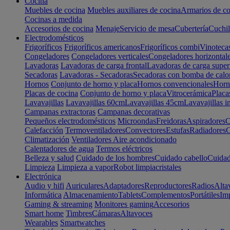
Cocina
Muebles de cocina
Muebles auxiliares de cocina
Armarios de co
Cocinas a medida
Accesorios de cocina
Menaje
Servicio de mesa
Cubertería
Cuchil
Electrodomésticos
Frigoríficos
Frigoríficos americanos
Frigoríficos combi
Vinoteca
Congeladores
Congeladores verticales
Congeladores horizontal
Lavadoras
Lavadoras de carga frontal
Lavadoras de carga super
Secadoras
Lavadoras - Secadoras
Secadoras con bomba de calo
Hornos
Conjunto de horno y placa
Hornos convencionales
Horno
Placas de cocina
Conjunto de horno y placa
Vitrocerámica
Placa
Lavavajillas
Lavavajillas 60cm
Lavavajillas 45cm
Lavavajillas i
Campanas extractoras
Campanas decorativas
Pequeños electrodomésticos
Microondas
Freidoras
Aspiradores
C
Calefacción
Termoventiladores
Convectores
Estufas
Radiadores
C
Climatización
Ventiladores
Aire acondicionado
Calentadores de agua
Termos eléctricos
Belleza y salud
Cuidado de los hombres
Cuidado cabello
Cuidad
Limpieza
Limpieza a vapor
Robot limpiacristales
Electrónica
Audio y hifi
Auriculares
Adaptadores
Reproductores
Radios
Alta
Informática
Almacenamiento
Tablets
Complementos
Portátiles
Im
Gaming & streaming
Monitores gaming
Accesorios
Smart home
Timbres
Cámaras
Altavoces
Wearables
Smartwatches