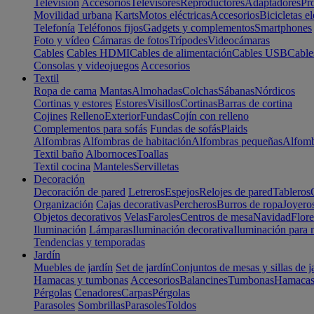
Televisión
Accesorios
Televisores
Reproductores
Adaptadores
Pr
Movilidad urbana
Karts
Motos eléctricas
Accesorios
Bicicletas el
Telefonía
Teléfonos fijos
Gadgets y complementos
Smartphones
Foto y vídeo
Cámaras de fotos
Trípodes
Videocámaras
Cables
Cables HDMI
Cables de alimentación
Cables USB
Cable
Consolas y videojuegos
Accesorios
Textil
Ropa de cama
Mantas
Almohadas
Colchas
Sábanas
Nórdicos
Cortinas y estores
Estores
Visillos
Cortinas
Barras de cortina
Cojines
Relleno
Exterior
Fundas
Cojín con relleno
Complementos para sofás
Fundas de sofás
Plaids
Alfombras
Alfombras de habitación
Alfombras pequeñas
Alfomb
Textil baño
Albornoces
Toallas
Textil cocina
Manteles
Servilletas
Decoración
Decoración de pared
Letreros
Espejos
Relojes de pared
Tableros
Organización
Cajas decorativas
Percheros
Burros de ropa
Joyero
Objetos decorativos
Velas
Faroles
Centros de mesa
Navidad
Flore
Iluminación
Lámparas
Iluminación decorativa
Iluminación para 
Tendencias y temporadas
Jardín
Muebles de jardín
Set de jardín
Conjuntos de mesas y sillas de j
Hamacas y tumbonas
Accesorios
Balancines
Tumbonas
Hamaca
Pérgolas
Cenadores
Carpas
Pérgolas
Parasoles
Sombrillas
Parasoles
Toldos