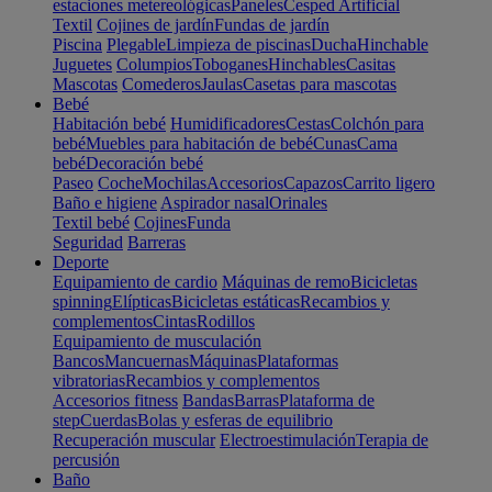
estaciones metereológicas
Paneles
Cesped Artificial
Textil
Cojines de jardín
Fundas de jardín
Piscina
Plegable
Limpieza de piscinas
Ducha
Hinchable
Juguetes
Columpios
Toboganes
Hinchables
Casitas
Mascotas
Comederos
Jaulas
Casetas para mascotas
Bebé
Habitación bebé
Humidificadores
Cestas
Colchón para
bebé
Muebles para habitación de bebé
Cunas
Cama
bebé
Decoración bebé
Paseo
Coche
Mochilas
Accesorios
Capazos
Carrito ligero
Baño e higiene
Aspirador nasal
Orinales
Textil bebé
Cojines
Funda
Seguridad
Barreras
Deporte
Equipamiento de cardio
Máquinas de remo
Bicicletas
spinning
Elípticas
Bicicletas estáticas
Recambios y
complementos
Cintas
Rodillos
Equipamiento de musculación
Bancos
Mancuernas
Máquinas
Plataformas
vibratorias
Recambios y complementos
Accesorios fitness
Bandas
Barras
Plataforma de
step
Cuerdas
Bolas y esferas de equilibrio
Recuperación muscular
Electroestimulación
Terapia de
percusión
Baño