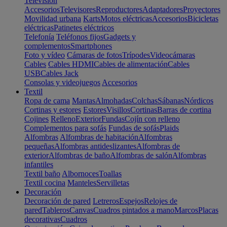
Televisión
Accesorios
Televisores
Reproductores
Adaptadores
Proyectores
Movilidad urbana
Karts
Motos eléctricas
Accesorios
Bicicletas
eléctricas
Patinetes eléctricos
Telefonía
Teléfonos fijos
Gadgets y
complementos
Smartphones
Foto y vídeo
Cámaras de fotos
Trípodes
Videocámaras
Cables
Cables HDMI
Cables de alimentación
Cables
USB
Cables Jack
Consolas y videojuegos
Accesorios
Textil
Ropa de cama
Mantas
Almohadas
Colchas
Sábanas
Nórdicos
Cortinas y estores
Estores
Visillos
Cortinas
Barras de cortina
Cojines
Relleno
Exterior
Fundas
Cojín con relleno
Complementos para sofás
Fundas de sofás
Plaids
Alfombras
Alfombras de habitación
Alfombras
pequeñas
Alfombras antideslizantes
Alfombras de
exterior
Alfombras de baño
Alfombras de salón
Alfombras
infantiles
Textil baño
Albornoces
Toallas
Textil cocina
Manteles
Servilletas
Decoración
Decoración de pared
Letreros
Espejos
Relojes de
pared
Tableros
Canvas
Cuadros pintados a mano
Marcos
Placas
decorativas
Cuadros