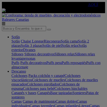
🔵Cambia tu electro con
-10% EXTRA
de descuento ☑️
AQUÍ
Baleares
Canarias
Sofás
Sofás
Chaise Longue
Rinconeras
Sofás cama
Sofás 2
plazas
Sofás 3 plazas
Sofás de piel
Sofás relax
Sofás
exterior
Divanes
Sillones
Sillones decorativos
Sillones relax
Sillones relax
levantapersonas
Puffs
Puffs decorativos
Puffs pera
Puffs reposapiés
Puffs con
almacenaje
Descanso
Colchones
Packs colchón y canapé
Colchones
viscoelásticos
Colchones de muelles
Colchones de muelles
ensacados
Colchones enrollados
Colchones de
espuma
Colchones para bebé
Colchones hinchables
Canapés y bases
Canapés
Base tapizadas
Somieres
Patas de
somieres
Camas
Camas de matrimonio
Camas dobles
Camas
individuales
Camas juveniles
Camas infantiles
Literas
Camas