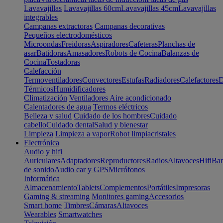
Lavavajillas
Lavavajillas 60cm
Lavavajillas 45cm
Lavavajillas
integrables
Campanas extractoras
Campanas decorativas
Pequeños electrodomésticos
Microondas
Freidoras
Aspiradores
Cafeteras
Planchas de
asar
Batidoras
Amasadores
Robots de Cocina
Balanzas de
Cocina
Tostadoras
Calefacción
Termoventiladores
Convectores
Estufas
Radiadores
Calefactores
D
Térmicos
Humidificadores
Climatización
Ventiladores
Aire acondicionado
Calentadores de agua
Termos eléctricos
Belleza y salud
Cuidado de los hombres
Cuidado
cabello
Cuidado dental
Salud y bienestar
Limpieza
Limpieza a vapor
Robot limpiacristales
Electrónica
Audio y hifi
Auriculares
Adaptadores
Reproductores
Radios
Altavoces
Hifi
Bar
de sonido
Audio car y GPS
Micrófonos
Informática
Almacenamiento
Tablets
Complementos
Portátiles
Impresoras
Gaming & streaming
Monitores gaming
Accesorios
Smart home
Timbres
Cámaras
Altavoces
Wearables
Smartwatches