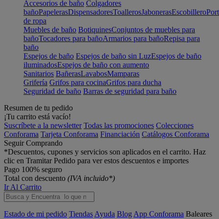
Accesorios de baño
Colgadores
baño
Papeleras
Dispensadores
Toalleros
Jaboneras
Escobillero
Port
de ropa
Muebles de baño
Botiquines
Conjuntos de muebles para
baño
Tocadores para baño
Armarios para baño
Repisa para
baño
Espejos de baño
Espejos de baño sin Luz
Espejos de baño
iluminados
Espejos de baño con aumento
Sanitarios
Bañeras
Lavabos
Mamparas
Grifería
Grifos para cocina
Grifos para ducha
Seguridad de baño
Barras de seguridad para baño
Resumen de tu pedido
¡Tu carrito está vacío!
Suscríbete a la newsletter
Todas las promociones
Colecciones
Conforama
Tarjeta Conforama
Financiación
Catálogos Conforama
Seguir Comprando
*Descuentos, cupones y servicios son aplicados en el carrito. Haz
clic en Tramitar Pedido para ver estos descuentos e importes
Pago 100% seguro
Total con descuento
(IVA incluido*)
Ir Al Carrito
Estado de mi pedido
Tiendas
Ayuda
Blog
App Conforama
Baleares