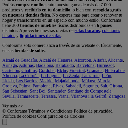
Podrás
comprar online
entre nuestra gama de más de 7.000
productos y
recibirlo en tu domicilio
, o bien con
recogida gratis
en nuestras tiendas física.
No esperes más para crear o renovar tu
hogar y transformarlo en un espacio con mucho estilo. Conforama
tiene 300
tiendas de muebles
físicas distribuidas en
6 países
distintos. Aproveche nuestras ofertas de
sofas baratos
,
colchones
baratos
y
liquidaciones de sofas
.
Conforama solo comercializa a través de su website o, físicamente,
en sus
tiendas de sofás
.
Alcalá de Guadaíra
,
Alcalá de Henares
,
Alcorcón
,
Alfafar
,
Alicante
,
Arinaga
,
Asturias
,
Badalona
,
Barakaldo
,
Barcelona
,
Burjassot
,
Castellón
,
Chafiras
,
Cordoba
,
Elche
,
Finestrat
,
Granada
,
Huércal de
Almería
,
La Coruña
,
La Laguna
,
La Zenia
,
Lanzarote
,
León
,
Lleida
,
Los Barrios
,
Madrid
,
Majadahonda
,
Málaga
,
Murcia
,
Orotava
,
Palma
,
Pamplona
,
Rivas
,
Sabadell
,
Sagunto
,
Salt, Girona
,
San Sebastian
,
Sant Boi
,
Santander
,
Santiago de Compostela
,
Sevilla
,
Tamaraceite
,
Terrassa
,
Viana
,
Vilanova i la Geltrú
,
Zaragoza
Ver más >>
© Conforama
Términos y Condiciones
Política de privacidad
Política de cookies
Configuración de Cookies