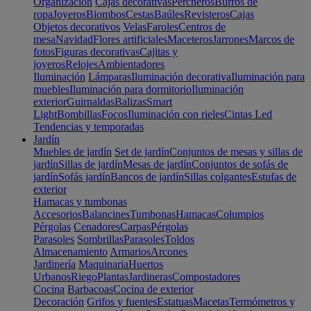
Organización
Cajas decorativas
Percheros
Burros de
ropa
Joyeros
Biombos
Cestas
Baúles
Revisteros
Cajas
Objetos decorativos
Velas
Faroles
Centros de
mesa
Navidad
Flores artificiales
Maceteros
Jarrones
Marcos de
fotos
Figuras decorativas
Cajitas y
joyeros
Relojes
Ambientadores
Iluminación
Lámparas
Iluminación decorativa
Iluminación para
muebles
Iluminación para dormitorio
Iluminación
exterior
Guirnaldas
Balizas
Smart
Light
Bombillas
Focos
Iluminación con rieles
Cintas Led
Tendencias y temporadas
Jardín
Muebles de jardín
Set de jardín
Conjuntos de mesas y sillas de
jardín
Sillas de jardín
Mesas de jardín
Conjuntos de sofás de
jardín
Sofás jardín
Bancos de jardín
Sillas colgantes
Estufas de
exterior
Hamacas y tumbonas
Accesorios
Balancines
Tumbonas
Hamacas
Columpios
Pérgolas
Cenadores
Carpas
Pérgolas
Parasoles
Sombrillas
Parasoles
Toldos
Almacenamiento
Armarios
Arcones
Jardinería
Maquinaria
Huertos
Urbanos
Riego
Plantas
Jardineras
Compostadores
Cocina
Barbacoas
Cocina de exterior
Decoración
Grifos y fuentes
Estatuas
Macetas
Termómetros y