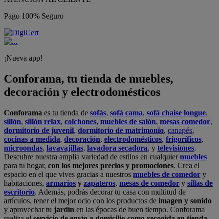
Pago 100% Seguro
¡Nueva app!
Conforama, tu tienda de muebles,
decoración y electrodomésticos
Conforama
es tu tienda de
sofás
,
sofá cama
,
sofá chaise longue
,
sillón
,
sillón relax
,
colchones
,
muebles de salón
,
mesas comedor
,
dormitorio de juvenil
,
dormitorio de matrimonio
,
canapés
,
cocinas a medida
,
decoración
,
electrodomésticos
,
frigoríficos
,
microondas
,
lavavajillas
,
lavadora secadora
, y
televisiones
.
Descubre nuestra amplia variedad de estilos en cualquier
muebles
para tu hogar,
con los mejores precios y promociones
. Crea el
espacio en el que vives gracias a nuestros
muebles de comedor
y
habitaciones,
armarios
y
zapateros
,
mesas de comedor
y
sillas de
escritorio
. Además, podrás decorar tu casa con multitud de
artículos, tener el mejor ocio con los productos de
imagen y sonido
y aprovechar tu
jardín
en las épocas de buen tiempo. Conforama
realiza el
servicio de envío a domicilio como recogida en tienda.