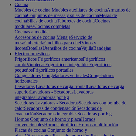
Cocina
Muebles de cocina
Muebles auxiliares de cocina
Armarios de
cocina
Conjuntos de mesas y sillas de cocina
Mesas de
cocina
Sillas de cocina
Taburetes de cocina
Cocinas
modulares
Cocinas completas
Cocinas a medida
Accesorios de cocina
Menaje
Servicio de
mesa
Cubertería
Cuchillos para chef
Vinos y
licores
Botellas
Utensilios de cocina
Vajilla
Bandejas
Electrodomésticos
Frigoríficos
Frigoríficos americanos
Frigoríficos
combi
Vinotecas
Frigoríficos integrables
Frigoríficos
pequeños
Frigoríficos portátiles
Congeladores
Congeladores verticales
Congeladores
horizontales
Lavadoras
Lavadoras de carga frontal
Lavadoras de carga
superior
Lavadoras - Secadoras
Lavadoras
integrables
Lavadoras por kg
Secadoras
Lavadoras - Secadoras
Secadoras con bomba de
calor
Secadoras de condensación
Secadoras de
evacuación
Secadoras integrables
Secadoras por Kg
Hornos
Conjunto de horno y placa
Hornos
convencionales
Hornos pirolíticos
Hornos multifunción
Placas de cocina
Conjunto de horno y
placa
Vitrocerámica
Placas de inducción
Placas de gas