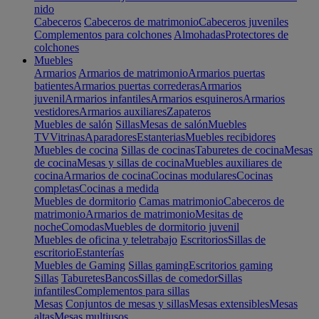
nido
Cabeceros
Cabeceros de matrimonio
Cabeceros juveniles
Complementos para colchones
Almohadas
Protectores de
colchones
Muebles
Armarios
Armarios de matrimonio
Armarios puertas
batientes
Armarios puertas correderas
Armarios
juvenil
Armarios infantiles
Armarios esquineros
Armarios
vestidores
Armarios auxiliares
Zapateros
Muebles de salón
Sillas
Mesas de salón
Muebles
TV
Vitrinas
Aparadores
Estanterias
Muebles recibidores
Muebles de cocina
Sillas de cocinas
Taburetes de cocina
Mesas
de cocina
Mesas y sillas de cocina
Muebles auxiliares de
cocina
Armarios de cocina
Cocinas modulares
Cocinas
completas
Cocinas a medida
Muebles de dormitorio
Camas matrimonio
Cabeceros de
matrimonio
Armarios de matrimonio
Mesitas de
noche
Comodas
Muebles de dormitorio juvenil
Muebles de oficina y teletrabajo
Escritorios
Sillas de
escritorio
Estanterías
Muebles de Gaming
Sillas gaming
Escritorios gaming
Sillas
Taburetes
Bancos
Sillas de comedor
Sillas
infantiles
Complementos para sillas
Mesas
Conjuntos de mesas y sillas
Mesas extensibles
Mesas
altas
Mesas multiusos