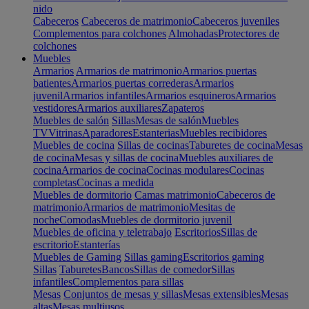
nido
Cabeceros
Cabeceros de matrimonio
Cabeceros juveniles
Complementos para colchones
Almohadas
Protectores de
colchones
Muebles
Armarios
Armarios de matrimonio
Armarios puertas
batientes
Armarios puertas correderas
Armarios
juvenil
Armarios infantiles
Armarios esquineros
Armarios
vestidores
Armarios auxiliares
Zapateros
Muebles de salón
Sillas
Mesas de salón
Muebles
TV
Vitrinas
Aparadores
Estanterias
Muebles recibidores
Muebles de cocina
Sillas de cocinas
Taburetes de cocina
Mesas
de cocina
Mesas y sillas de cocina
Muebles auxiliares de
cocina
Armarios de cocina
Cocinas modulares
Cocinas
completas
Cocinas a medida
Muebles de dormitorio
Camas matrimonio
Cabeceros de
matrimonio
Armarios de matrimonio
Mesitas de
noche
Comodas
Muebles de dormitorio juvenil
Muebles de oficina y teletrabajo
Escritorios
Sillas de
escritorio
Estanterías
Muebles de Gaming
Sillas gaming
Escritorios gaming
Sillas
Taburetes
Bancos
Sillas de comedor
Sillas
infantiles
Complementos para sillas
Mesas
Conjuntos de mesas y sillas
Mesas extensibles
Mesas
altas
Mesas multiusos