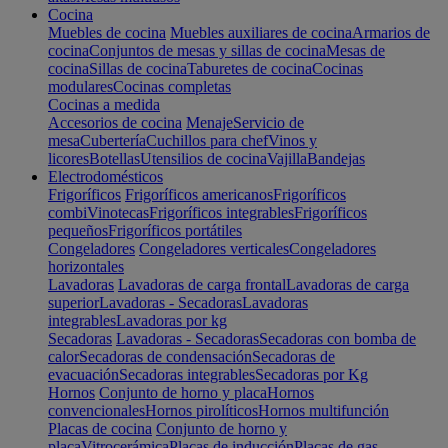
Cocina
Muebles de cocina
Muebles auxiliares de cocina
Armarios de
cocina
Conjuntos de mesas y sillas de cocina
Mesas de
cocina
Sillas de cocina
Taburetes de cocina
Cocinas
modulares
Cocinas completas
Cocinas a medida
Accesorios de cocina
Menaje
Servicio de
mesa
Cubertería
Cuchillos para chef
Vinos y
licores
Botellas
Utensilios de cocina
Vajilla
Bandejas
Electrodomésticos
Frigoríficos
Frigoríficos americanos
Frigoríficos
combi
Vinotecas
Frigoríficos integrables
Frigoríficos
pequeños
Frigoríficos portátiles
Congeladores
Congeladores verticales
Congeladores
horizontales
Lavadoras
Lavadoras de carga frontal
Lavadoras de carga
superior
Lavadoras - Secadoras
Lavadoras
integrables
Lavadoras por kg
Secadoras
Lavadoras - Secadoras
Secadoras con bomba de
calor
Secadoras de condensación
Secadoras de
evacuación
Secadoras integrables
Secadoras por Kg
Hornos
Conjunto de horno y placa
Hornos
convencionales
Hornos pirolíticos
Hornos multifunción
Placas de cocina
Conjunto de horno y
placa
Vitrocerámica
Placas de inducción
Placas de gas