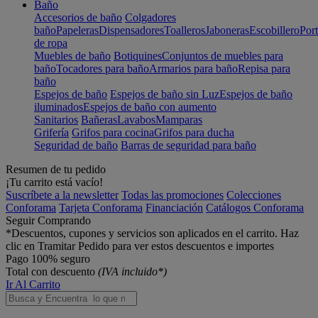
Baño
Accesorios de baño
Colgadores
baño
Papeleras
Dispensadores
Toalleros
Jaboneras
Escobillero
Port
de ropa
Muebles de baño
Botiquines
Conjuntos de muebles para
baño
Tocadores para baño
Armarios para baño
Repisa para
baño
Espejos de baño
Espejos de baño sin Luz
Espejos de baño
iluminados
Espejos de baño con aumento
Sanitarios
Bañeras
Lavabos
Mamparas
Grifería
Grifos para cocina
Grifos para ducha
Seguridad de baño
Barras de seguridad para baño
Resumen de tu pedido
¡Tu carrito está vacío!
Suscríbete a la newsletter
Todas las promociones
Colecciones
Conforama
Tarjeta Conforama
Financiación
Catálogos Conforama
Seguir Comprando
*Descuentos, cupones y servicios son aplicados en el carrito. Haz
clic en Tramitar Pedido para ver estos descuentos e importes
Pago 100% seguro
Total con descuento
(IVA incluido*)
Ir Al Carrito