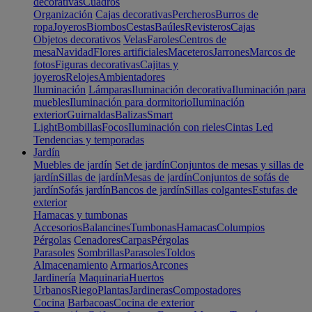
decorativas
Cuadros
Organización
Cajas decorativas
Percheros
Burros de
ropa
Joyeros
Biombos
Cestas
Baúles
Revisteros
Cajas
Objetos decorativos
Velas
Faroles
Centros de
mesa
Navidad
Flores artificiales
Maceteros
Jarrones
Marcos de
fotos
Figuras decorativas
Cajitas y
joyeros
Relojes
Ambientadores
Iluminación
Lámparas
Iluminación decorativa
Iluminación para
muebles
Iluminación para dormitorio
Iluminación
exterior
Guirnaldas
Balizas
Smart
Light
Bombillas
Focos
Iluminación con rieles
Cintas Led
Tendencias y temporadas
Jardín
Muebles de jardín
Set de jardín
Conjuntos de mesas y sillas de
jardín
Sillas de jardín
Mesas de jardín
Conjuntos de sofás de
jardín
Sofás jardín
Bancos de jardín
Sillas colgantes
Estufas de
exterior
Hamacas y tumbonas
Accesorios
Balancines
Tumbonas
Hamacas
Columpios
Pérgolas
Cenadores
Carpas
Pérgolas
Parasoles
Sombrillas
Parasoles
Toldos
Almacenamiento
Armarios
Arcones
Jardinería
Maquinaria
Huertos
Urbanos
Riego
Plantas
Jardineras
Compostadores
Cocina
Barbacoas
Cocina de exterior