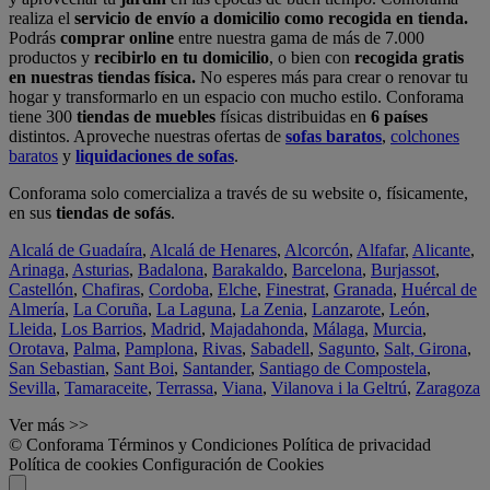
realiza el
servicio de envío a domicilio como recogida en tienda.
Podrás
comprar online
entre nuestra gama de más de 7.000
productos y
recibirlo en tu domicilio
, o bien con
recogida gratis
en nuestras tiendas física.
No esperes más para crear o renovar tu
hogar y transformarlo en un espacio con mucho estilo. Conforama
tiene 300
tiendas de muebles
físicas distribuidas en
6 países
distintos. Aproveche nuestras ofertas de
sofas baratos
,
colchones
baratos
y
liquidaciones de sofas
.
Conforama solo comercializa a través de su website o, físicamente,
en sus
tiendas de sofás
.
Alcalá de Guadaíra
,
Alcalá de Henares
,
Alcorcón
,
Alfafar
,
Alicante
,
Arinaga
,
Asturias
,
Badalona
,
Barakaldo
,
Barcelona
,
Burjassot
,
Castellón
,
Chafiras
,
Cordoba
,
Elche
,
Finestrat
,
Granada
,
Huércal de
Almería
,
La Coruña
,
La Laguna
,
La Zenia
,
Lanzarote
,
León
,
Lleida
,
Los Barrios
,
Madrid
,
Majadahonda
,
Málaga
,
Murcia
,
Orotava
,
Palma
,
Pamplona
,
Rivas
,
Sabadell
,
Sagunto
,
Salt, Girona
,
San Sebastian
,
Sant Boi
,
Santander
,
Santiago de Compostela
,
Sevilla
,
Tamaraceite
,
Terrassa
,
Viana
,
Vilanova i la Geltrú
,
Zaragoza
Ver más >>
© Conforama
Términos y Condiciones
Política de privacidad
Política de cookies
Configuración de Cookies