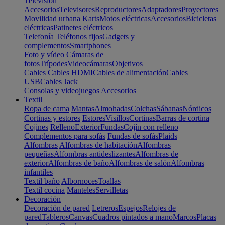
Televisión
Accesorios
Televisores
Reproductores
Adaptadores
Proyectores
Movilidad urbana
Karts
Motos eléctricas
Accesorios
Bicicletas
eléctricas
Patinetes eléctricos
Telefonía
Teléfonos fijos
Gadgets y
complementos
Smartphones
Foto y vídeo
Cámaras de
fotos
Trípodes
Videocámaras
Objetivos
Cables
Cables HDMI
Cables de alimentación
Cables
USB
Cables Jack
Consolas y videojuegos
Accesorios
Textil
Ropa de cama
Mantas
Almohadas
Colchas
Sábanas
Nórdicos
Cortinas y estores
Estores
Visillos
Cortinas
Barras de cortina
Cojines
Relleno
Exterior
Fundas
Cojín con relleno
Complementos para sofás
Fundas de sofás
Plaids
Alfombras
Alfombras de habitación
Alfombras
pequeñas
Alfombras antideslizantes
Alfombras de
exterior
Alfombras de baño
Alfombras de salón
Alfombras
infantiles
Textil baño
Albornoces
Toallas
Textil cocina
Manteles
Servilletas
Decoración
Decoración de pared
Letreros
Espejos
Relojes de
pared
Tableros
Canvas
Cuadros pintados a mano
Marcos
Placas