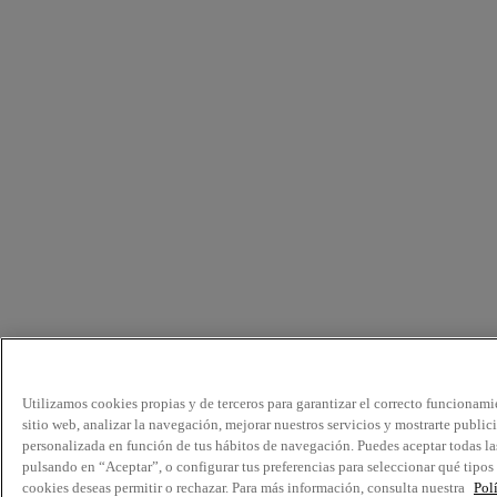
Utilizamos cookies propias y de terceros para garantizar el correcto funcionami
sitio web, analizar la navegación, mejorar nuestros servicios y mostrarte public
personalizada en función de tus hábitos de navegación. Puedes aceptar todas la
pulsando en “Aceptar”, o configurar tus preferencias para seleccionar qué tipos
cookies deseas permitir o rechazar. Para más información, consulta nuestra
Pol