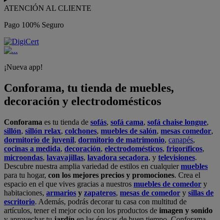
ATENCIÓN AL CLIENTE
Pago 100% Seguro
¡Nueva app!
Conforama, tu tienda de muebles,
decoración y electrodomésticos
Conforama
es tu tienda de
sofás
,
sofá cama
,
sofá chaise longue
,
sillón
,
sillón relax
,
colchones
,
muebles de salón
,
mesas comedor
,
dormitorio de juvenil
,
dormitorio de matrimonio
,
canapés
,
cocinas a medida
,
decoración
,
electrodomésticos
,
frigoríficos
,
microondas
,
lavavajillas
,
lavadora secadora
, y
televisiones
.
Descubre nuestra amplia variedad de estilos en cualquier
muebles
para tu hogar,
con los mejores precios y promociones
. Crea el
espacio en el que vives gracias a nuestros
muebles de comedor
y
habitaciones,
armarios
y
zapateros
,
mesas de comedor
y
sillas de
escritorio
. Además, podrás decorar tu casa con multitud de
artículos, tener el mejor ocio con los productos de
imagen y sonido
y aprovechar tu
jardín
en las épocas de buen tiempo. Conforama