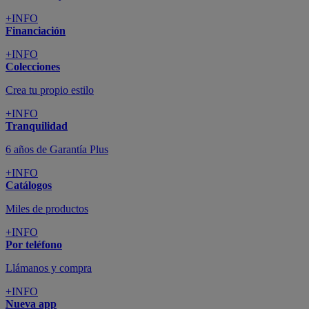
+INFO
Financiación
+INFO
Colecciones
Crea tu propio estilo
+INFO
Tranquilidad
6 años de Garantía Plus
+INFO
Catálogos
Miles de productos
+INFO
Por teléfono
Llámanos y compra
+INFO
Nueva app