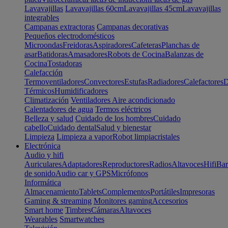
Lavavajillas
Lavavajillas 60cm
Lavavajillas 45cm
Lavavajillas
integrables
Campanas extractoras
Campanas decorativas
Pequeños electrodomésticos
Microondas
Freidoras
Aspiradores
Cafeteras
Planchas de
asar
Batidoras
Amasadores
Robots de Cocina
Balanzas de
Cocina
Tostadoras
Calefacción
Termoventiladores
Convectores
Estufas
Radiadores
Calefactores
D
Térmicos
Humidificadores
Climatización
Ventiladores
Aire acondicionado
Calentadores de agua
Termos eléctricos
Belleza y salud
Cuidado de los hombres
Cuidado
cabello
Cuidado dental
Salud y bienestar
Limpieza
Limpieza a vapor
Robot limpiacristales
Electrónica
Audio y hifi
Auriculares
Adaptadores
Reproductores
Radios
Altavoces
Hifi
Bar
de sonido
Audio car y GPS
Micrófonos
Informática
Almacenamiento
Tablets
Complementos
Portátiles
Impresoras
Gaming & streaming
Monitores gaming
Accesorios
Smart home
Timbres
Cámaras
Altavoces
Wearables
Smartwatches