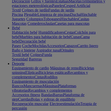
Decoración
Grifos y fuentes
Estatuas
Macetas
Termómetros y
estaciones metereológicas
Paneles
Cesped Artificial
Textil
Cojines de jardín
Fundas de jardín
Piscina
Plegable
Limpieza de piscinas
Ducha
Hinchable
Juguetes
Columpios
Toboganes
Hinchables
Casitas
Mascotas
Comederos
Jaulas
Casetas para mascotas
Bebé
Habitación bebé
Humidificadores
Cestas
Colchón para
bebé
Muebles para habitación de bebé
Cunas
Cama
bebé
Decoración bebé
Paseo
Coche
Mochilas
Accesorios
Capazos
Carrito ligero
Baño e higiene
Aspirador nasal
Orinales
Textil bebé
Cojines
Funda
Seguridad
Barreras
Deporte
Equipamiento de cardio
Máquinas de remo
Bicicletas
spinning
Elípticas
Bicicletas estáticas
Recambios y
complementos
Cintas
Rodillos
Equipamiento de musculación
Bancos
Mancuernas
Máquinas
Plataformas
vibratorias
Recambios y complementos
Accesorios fitness
Bandas
Barras
Plataforma de
step
Cuerdas
Bolas y esferas de equilibrio
Recuperación muscular
Electroestimulación
Terapia de
percusión