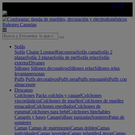
🔵Cambia tu electro con
-10% EXTRA
de descuento ☑️
AQUÍ
Baleares
Canarias
Sofás
Sofás
Chaise Longue
Rinconeras
Sofás cama
Sofás 2
plazas
Sofás 3 plazas
Sofás de piel
Sofás relax
Sofás
exterior
Divanes
Sillones
Sillones decorativos
Sillones relax
Sillones relax
levantapersonas
Puffs
Puffs decorativos
Puffs pera
Puffs reposapiés
Puffs con
almacenaje
Descanso
Colchones
Packs colchón y canapé
Colchones
viscoelásticos
Colchones de muelles
Colchones de muelles
ensacados
Colchones enrollados
Colchones de
espuma
Colchones para bebé
Colchones hinchables
Canapés y bases
Canapés
Base tapizadas
Somieres
Patas de
somieres
Camas
Camas de matrimonio
Camas dobles
Camas
individuales
Camas juveniles
Camas infantiles
Literas
Camas