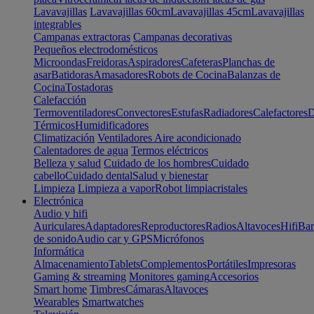
Lavavajillas
Lavavajillas 60cm
Lavavajillas 45cm
Lavavajillas
integrables
Campanas extractoras
Campanas decorativas
Pequeños electrodomésticos
Microondas
Freidoras
Aspiradores
Cafeteras
Planchas de
asar
Batidoras
Amasadores
Robots de Cocina
Balanzas de
Cocina
Tostadoras
Calefacción
Termoventiladores
Convectores
Estufas
Radiadores
Calefactores
D
Térmicos
Humidificadores
Climatización
Ventiladores
Aire acondicionado
Calentadores de agua
Termos eléctricos
Belleza y salud
Cuidado de los hombres
Cuidado
cabello
Cuidado dental
Salud y bienestar
Limpieza
Limpieza a vapor
Robot limpiacristales
Electrónica
Audio y hifi
Auriculares
Adaptadores
Reproductores
Radios
Altavoces
Hifi
Bar
de sonido
Audio car y GPS
Micrófonos
Informática
Almacenamiento
Tablets
Complementos
Portátiles
Impresoras
Gaming & streaming
Monitores gaming
Accesorios
Smart home
Timbres
Cámaras
Altavoces
Wearables
Smartwatches