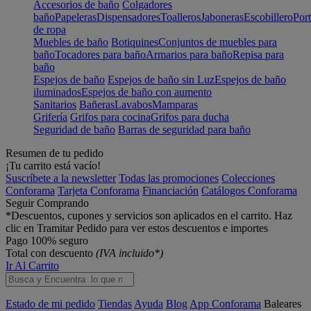
Accesorios de baño
Colgadores
baño
Papeleras
Dispensadores
Toalleros
Jaboneras
Escobillero
Port
de ropa
Muebles de baño
Botiquines
Conjuntos de muebles para
baño
Tocadores para baño
Armarios para baño
Repisa para
baño
Espejos de baño
Espejos de baño sin Luz
Espejos de baño
iluminados
Espejos de baño con aumento
Sanitarios
Bañeras
Lavabos
Mamparas
Grifería
Grifos para cocina
Grifos para ducha
Seguridad de baño
Barras de seguridad para baño
Resumen de tu pedido
¡Tu carrito está vacío!
Suscríbete a la newsletter
Todas las promociones
Colecciones
Conforama
Tarjeta Conforama
Financiación
Catálogos Conforama
Seguir Comprando
*Descuentos, cupones y servicios son aplicados en el carrito. Haz
clic en Tramitar Pedido para ver estos descuentos e importes
Pago 100% seguro
Total con descuento
(IVA incluido*)
Ir Al Carrito
Estado de mi pedido
Tiendas
Ayuda
Blog
App Conforama
Baleares