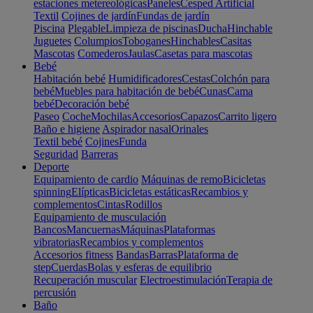
estaciones metereológicas
Paneles
Cesped Artificial
Textil
Cojines de jardín
Fundas de jardín
Piscina
Plegable
Limpieza de piscinas
Ducha
Hinchable
Juguetes
Columpios
Toboganes
Hinchables
Casitas
Mascotas
Comederos
Jaulas
Casetas para mascotas
Bebé
Habitación bebé
Humidificadores
Cestas
Colchón para
bebé
Muebles para habitación de bebé
Cunas
Cama
bebé
Decoración bebé
Paseo
Coche
Mochilas
Accesorios
Capazos
Carrito ligero
Baño e higiene
Aspirador nasal
Orinales
Textil bebé
Cojines
Funda
Seguridad
Barreras
Deporte
Equipamiento de cardio
Máquinas de remo
Bicicletas
spinning
Elípticas
Bicicletas estáticas
Recambios y
complementos
Cintas
Rodillos
Equipamiento de musculación
Bancos
Mancuernas
Máquinas
Plataformas
vibratorias
Recambios y complementos
Accesorios fitness
Bandas
Barras
Plataforma de
step
Cuerdas
Bolas y esferas de equilibrio
Recuperación muscular
Electroestimulación
Terapia de
percusión
Baño