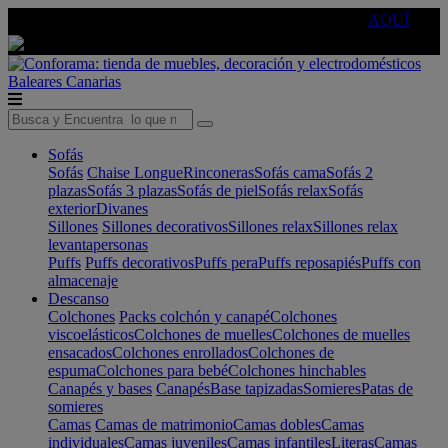
🔵Cambia tu electro con
-10% EXTRA
de descuento ☑️
AQUÍ
Baleares
Canarias
Sofás
Sofás
Chaise Longue
Rinconeras
Sofás cama
Sofás 2
plazas
Sofás 3 plazas
Sofás de piel
Sofás relax
Sofás
exterior
Divanes
Sillones
Sillones decorativos
Sillones relax
Sillones relax
levantapersonas
Puffs
Puffs decorativos
Puffs pera
Puffs reposapiés
Puffs con
almacenaje
Descanso
Colchones
Packs colchón y canapé
Colchones
viscoelásticos
Colchones de muelles
Colchones de muelles
ensacados
Colchones enrollados
Colchones de
espuma
Colchones para bebé
Colchones hinchables
Canapés y bases
Canapés
Base tapizadas
Somieres
Patas de
somieres
Camas
Camas de matrimonio
Camas dobles
Camas
individuales
Camas juveniles
Camas infantiles
Literas
Camas