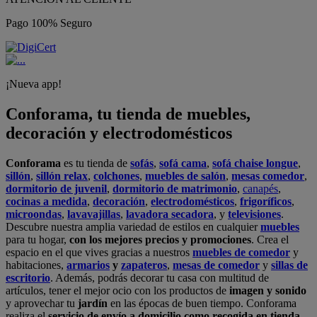
Pago 100% Seguro
¡Nueva app!
Conforama, tu tienda de muebles,
decoración y electrodomésticos
Conforama
es tu tienda de
sofás
,
sofá cama
,
sofá chaise longue
,
sillón
,
sillón relax
,
colchones
,
muebles de salón
,
mesas comedor
,
dormitorio de juvenil
,
dormitorio de matrimonio
,
canapés
,
cocinas a medida
,
decoración
,
electrodomésticos
,
frigoríficos
,
microondas
,
lavavajillas
,
lavadora secadora
, y
televisiones
.
Descubre nuestra amplia variedad de estilos en cualquier
muebles
para tu hogar,
con los mejores precios y promociones
. Crea el
espacio en el que vives gracias a nuestros
muebles de comedor
y
habitaciones,
armarios
y
zapateros
,
mesas de comedor
y
sillas de
escritorio
. Además, podrás decorar tu casa con multitud de
artículos, tener el mejor ocio con los productos de
imagen y sonido
y aprovechar tu
jardín
en las épocas de buen tiempo. Conforama
realiza el
servicio de envío a domicilio como recogida en tienda.