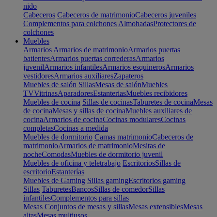
nido
Cabeceros
Cabeceros de matrimonio
Cabeceros juveniles
Complementos para colchones
Almohadas
Protectores de
colchones
Muebles
Armarios
Armarios de matrimonio
Armarios puertas
batientes
Armarios puertas correderas
Armarios
juvenil
Armarios infantiles
Armarios esquineros
Armarios
vestidores
Armarios auxiliares
Zapateros
Muebles de salón
Sillas
Mesas de salón
Muebles
TV
Vitrinas
Aparadores
Estanterias
Muebles recibidores
Muebles de cocina
Sillas de cocinas
Taburetes de cocina
Mesas
de cocina
Mesas y sillas de cocina
Muebles auxiliares de
cocina
Armarios de cocina
Cocinas modulares
Cocinas
completas
Cocinas a medida
Muebles de dormitorio
Camas matrimonio
Cabeceros de
matrimonio
Armarios de matrimonio
Mesitas de
noche
Comodas
Muebles de dormitorio juvenil
Muebles de oficina y teletrabajo
Escritorios
Sillas de
escritorio
Estanterías
Muebles de Gaming
Sillas gaming
Escritorios gaming
Sillas
Taburetes
Bancos
Sillas de comedor
Sillas
infantiles
Complementos para sillas
Mesas
Conjuntos de mesas y sillas
Mesas extensibles
Mesas
altas
Mesas multiusos