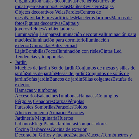
Organización
Cajas decorativas
Percheros
Burros de
ropa
Joyeros
Biombos
Cestas
Baúles
Revisteros
Cajas
Objetos decorativos
Velas
Faroles
Centros de
mesa
Navidad
Flores artificiales
Maceteros
Jarrones
Marcos de
fotos
Figuras decorativas
Cajitas y
joyeros
Relojes
Ambientadores
Iluminación
Lámparas
Iluminación decorativa
Iluminación para
muebles
Iluminación para dormitorio
Iluminación
exterior
Guirnaldas
Balizas
Smart
Light
Bombillas
Focos
Iluminación con rieles
Cintas Led
Tendencias y temporadas
Jardín
Muebles de jardín
Set de jardín
Conjuntos de mesas y sillas de
jardín
Sillas de jardín
Mesas de jardín
Conjuntos de sofás de
jardín
Sofás jardín
Bancos de jardín
Sillas colgantes
Estufas de
exterior
Hamacas y tumbonas
Accesorios
Balancines
Tumbonas
Hamacas
Columpios
Pérgolas
Cenadores
Carpas
Pérgolas
Parasoles
Sombrillas
Parasoles
Toldos
Almacenamiento
Armarios
Arcones
Jardinería
Maquinaria
Huertos
Urbanos
Riego
Plantas
Jardineras
Compostadores
Cocina
Barbacoas
Cocina de exterior
Decoración
Grifos y fuentes
Estatuas
Macetas
Termómetros y