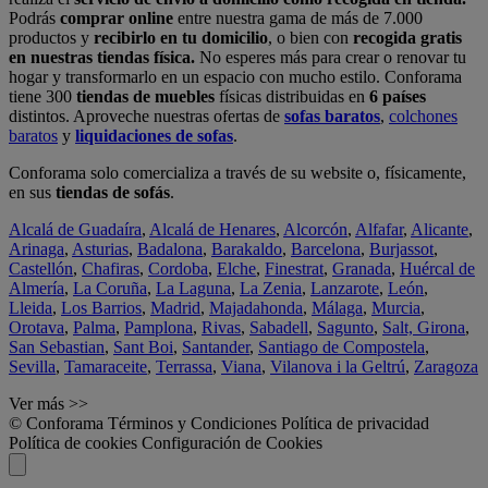
Podrás
comprar online
entre nuestra gama de más de 7.000
productos y
recibirlo en tu domicilio
, o bien con
recogida gratis
en nuestras tiendas física.
No esperes más para crear o renovar tu
hogar y transformarlo en un espacio con mucho estilo. Conforama
tiene 300
tiendas de muebles
físicas distribuidas en
6 países
distintos. Aproveche nuestras ofertas de
sofas baratos
,
colchones
baratos
y
liquidaciones de sofas
.
Conforama solo comercializa a través de su website o, físicamente,
en sus
tiendas de sofás
.
Alcalá de Guadaíra
,
Alcalá de Henares
,
Alcorcón
,
Alfafar
,
Alicante
,
Arinaga
,
Asturias
,
Badalona
,
Barakaldo
,
Barcelona
,
Burjassot
,
Castellón
,
Chafiras
,
Cordoba
,
Elche
,
Finestrat
,
Granada
,
Huércal de
Almería
,
La Coruña
,
La Laguna
,
La Zenia
,
Lanzarote
,
León
,
Lleida
,
Los Barrios
,
Madrid
,
Majadahonda
,
Málaga
,
Murcia
,
Orotava
,
Palma
,
Pamplona
,
Rivas
,
Sabadell
,
Sagunto
,
Salt, Girona
,
San Sebastian
,
Sant Boi
,
Santander
,
Santiago de Compostela
,
Sevilla
,
Tamaraceite
,
Terrassa
,
Viana
,
Vilanova i la Geltrú
,
Zaragoza
Ver más >>
© Conforama
Términos y Condiciones
Política de privacidad
Política de cookies
Configuración de Cookies