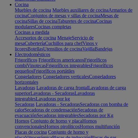
Cocina
Muebles de cocina
Muebles auxiliares de cocina
Armarios de
cocina
Conjuntos de mesas y sillas de cocina
Mesas de
cocina
Sillas de cocina
Taburetes de cocina
Cocinas
modulares
Cocinas completas
Cocinas a medida
Accesorios de cocina
Menaje
Servicio de
mesa
Cubertería
Cuchillos para chef
Vinos y
licores
Botellas
Utensilios de cocina
Vajilla
Bandejas
Electrodomésticos
Frigoríficos
Frigoríficos americanos
Frigoríficos
combi
Vinotecas
Frigoríficos integrables
Frigoríficos
pequeños
Frigoríficos portátiles
Congeladores
Congeladores verticales
Congeladores
horizontales
Lavadoras
Lavadoras de carga frontal
Lavadoras de carga
superior
Lavadoras - Secadoras
Lavadoras
integrables
Lavadoras por kg
Secadoras
Lavadoras - Secadoras
Secadoras con bomba de
calor
Secadoras de condensación
Secadoras de
evacuación
Secadoras integrables
Secadoras por Kg
Hornos
Conjunto de horno y placa
Hornos
convencionales
Hornos pirolíticos
Hornos multifunción
Placas de cocina
Conjunto de horno y
placa
Vitrocerámica
Placas de inducción
Placas de gas