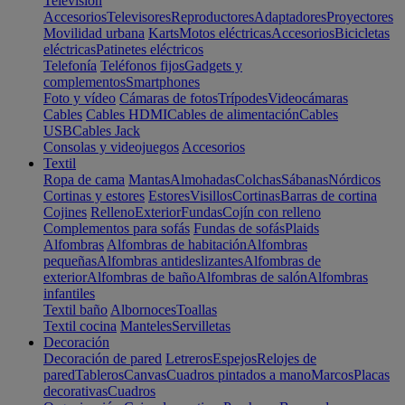
Televisión
Accesorios
Televisores
Reproductores
Adaptadores
Proyectores
Movilidad urbana
Karts
Motos eléctricas
Accesorios
Bicicletas
eléctricas
Patinetes eléctricos
Telefonía
Teléfonos fijos
Gadgets y
complementos
Smartphones
Foto y vídeo
Cámaras de fotos
Trípodes
Videocámaras
Cables
Cables HDMI
Cables de alimentación
Cables
USB
Cables Jack
Consolas y videojuegos
Accesorios
Textil
Ropa de cama
Mantas
Almohadas
Colchas
Sábanas
Nórdicos
Cortinas y estores
Estores
Visillos
Cortinas
Barras de cortina
Cojines
Relleno
Exterior
Fundas
Cojín con relleno
Complementos para sofás
Fundas de sofás
Plaids
Alfombras
Alfombras de habitación
Alfombras
pequeñas
Alfombras antideslizantes
Alfombras de
exterior
Alfombras de baño
Alfombras de salón
Alfombras
infantiles
Textil baño
Albornoces
Toallas
Textil cocina
Manteles
Servilletas
Decoración
Decoración de pared
Letreros
Espejos
Relojes de
pared
Tableros
Canvas
Cuadros pintados a mano
Marcos
Placas
decorativas
Cuadros