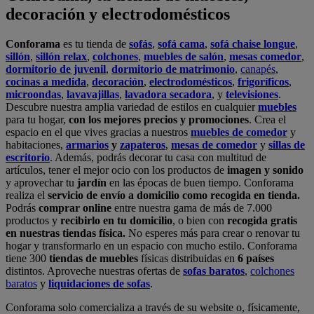
Podrás
comprar online
entre nuestra gama de más de 7.000
productos y
recibirlo en tu domicilio
, o bien con
recogida gratis
en nuestras tiendas física.
No esperes más para crear o renovar tu
hogar y transformarlo en un espacio con mucho estilo. Conforama
tiene 300
tiendas de muebles
físicas distribuidas en
6 países
distintos. Aproveche nuestras ofertas de
sofas baratos
,
colchones
baratos
y
liquidaciones de sofas
.
Conforama solo comercializa a través de su website o, físicamente,
en sus
tiendas de sofás
.
Alcalá de Guadaíra
,
Alcalá de Henares
,
Alcorcón
,
Alfafar
,
Alicante
,
Arinaga
,
Asturias
,
Badalona
,
Barakaldo
,
Barcelona
,
Burjassot
,
Castellón
,
Chafiras
,
Cordoba
,
Elche
,
Finestrat
,
Granada
,
Huércal de
Almería
,
La Coruña
,
La Laguna
,
La Zenia
,
Lanzarote
,
León
,
Lleida
,
Los Barrios
,
Madrid
,
Majadahonda
,
Málaga
,
Murcia
,
Orotava
,
Palma
,
Pamplona
,
Rivas
,
Sabadell
,
Sagunto
,
Salt, Girona
,
San Sebastian
,
Sant Boi
,
Santander
,
Santiago de Compostela
,
Sevilla
,
Tamaraceite
,
Terrassa
,
Viana
,
Vilanova i la Geltrú
,
Zaragoza
Ver más >>
© Conforama
Términos y Condiciones
Política de privacidad
Política de cookies
Configuración de Cookies