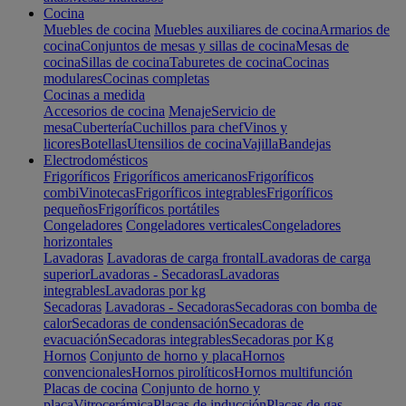
Cocina
Muebles de cocina
Muebles auxiliares de cocina
Armarios de
cocina
Conjuntos de mesas y sillas de cocina
Mesas de
cocina
Sillas de cocina
Taburetes de cocina
Cocinas
modulares
Cocinas completas
Cocinas a medida
Accesorios de cocina
Menaje
Servicio de
mesa
Cubertería
Cuchillos para chef
Vinos y
licores
Botellas
Utensilios de cocina
Vajilla
Bandejas
Electrodomésticos
Frigoríficos
Frigoríficos americanos
Frigoríficos
combi
Vinotecas
Frigoríficos integrables
Frigoríficos
pequeños
Frigoríficos portátiles
Congeladores
Congeladores verticales
Congeladores
horizontales
Lavadoras
Lavadoras de carga frontal
Lavadoras de carga
superior
Lavadoras - Secadoras
Lavadoras
integrables
Lavadoras por kg
Secadoras
Lavadoras - Secadoras
Secadoras con bomba de
calor
Secadoras de condensación
Secadoras de
evacuación
Secadoras integrables
Secadoras por Kg
Hornos
Conjunto de horno y placa
Hornos
convencionales
Hornos pirolíticos
Hornos multifunción
Placas de cocina
Conjunto de horno y
placa
Vitrocerámica
Placas de inducción
Placas de gas