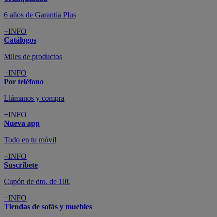
Todo en tu móvil
+INFO
Suscríbete
Cupón de dto. de 10€
+INFO
Tiendas de sofás y muebles
¡Encuentra la tuya!
+INFO
Tu cuenta
Promociones exclusivas
+INFO
El blog
Busca tu inspiración
+INFO
Grandes marcas de muebles, sofás,