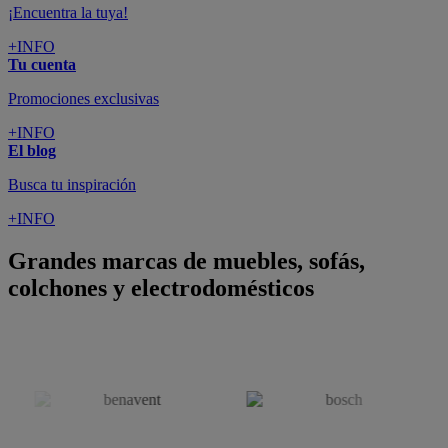
colchones y electrodomésticos
SUSCRÍBETE A LA NEWSLETTER
10€
y consigue
dto para la próxima compra
SUSCRIBIRME
SÍGUENOS EN
CONFORAMA
GUÍA DE COMPRA
ATENCIÓN AL CLIENTE