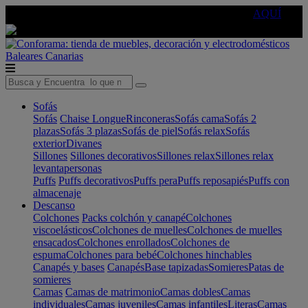
🔵Cambia tu electro con
-10% EXTRA
de descuento ☑️
AQUÍ
Baleares
Canarias
Sofás
Sofás
Chaise Longue
Rinconeras
Sofás cama
Sofás 2
plazas
Sofás 3 plazas
Sofás de piel
Sofás relax
Sofás
exterior
Divanes
Sillones
Sillones decorativos
Sillones relax
Sillones relax
levantapersonas
Puffs
Puffs decorativos
Puffs pera
Puffs reposapiés
Puffs con
almacenaje
Descanso
Colchones
Packs colchón y canapé
Colchones
viscoelásticos
Colchones de muelles
Colchones de muelles
ensacados
Colchones enrollados
Colchones de
espuma
Colchones para bebé
Colchones hinchables
Canapés y bases
Canapés
Base tapizadas
Somieres
Patas de
somieres
Camas
Camas de matrimonio
Camas dobles
Camas
individuales
Camas juveniles
Camas infantiles
Literas
Camas