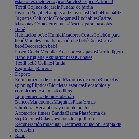
estaciones metereológicas
Paneles
Cesped Artificial
Textil
Cojines de jardín
Fundas de jardín
Piscina
Plegable
Limpieza de piscinas
Ducha
Hinchable
Juguetes
Columpios
Toboganes
Hinchables
Casitas
Mascotas
Comederos
Jaulas
Casetas para mascotas
Bebé
Habitación bebé
Humidificadores
Cestas
Colchón para
bebé
Muebles para habitación de bebé
Cunas
Cama
bebé
Decoración bebé
Paseo
Coche
Mochilas
Accesorios
Capazos
Carrito ligero
Baño e higiene
Aspirador nasal
Orinales
Textil bebé
Cojines
Funda
Seguridad
Barreras
Deporte
Equipamiento de cardio
Máquinas de remo
Bicicletas
spinning
Elípticas
Bicicletas estáticas
Recambios y
complementos
Cintas
Rodillos
Equipamiento de musculación
Bancos
Mancuernas
Máquinas
Plataformas
vibratorias
Recambios y complementos
Accesorios fitness
Bandas
Barras
Plataforma de
step
Cuerdas
Bolas y esferas de equilibrio
Recuperación muscular
Electroestimulación
Terapia de
percusión
Baño