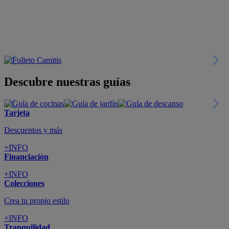
+INFO
Financiación
+INFO
Colecciones
Crea tu propio estilo
+INFO
Tranquilidad
6 años de Garantía Plus
+INFO
Catálogos
Miles de productos
+INFO
Por teléfono
Llámanos y compra
+INFO
Nueva app