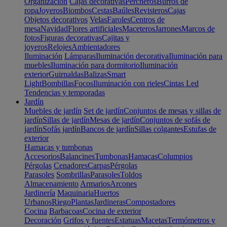
Organización
Cajas decorativas
Percheros
Burros de
ropa
Joyeros
Biombos
Cestas
Baúles
Revisteros
Cajas
Objetos decorativos
Velas
Faroles
Centros de
mesa
Navidad
Flores artificiales
Maceteros
Jarrones
Marcos de
fotos
Figuras decorativas
Cajitas y
joyeros
Relojes
Ambientadores
Iluminación
Lámparas
Iluminación decorativa
Iluminación para
muebles
Iluminación para dormitorio
Iluminación
exterior
Guirnaldas
Balizas
Smart
Light
Bombillas
Focos
Iluminación con rieles
Cintas Led
Tendencias y temporadas
Jardín
Muebles de jardín
Set de jardín
Conjuntos de mesas y sillas de
jardín
Sillas de jardín
Mesas de jardín
Conjuntos de sofás de
jardín
Sofás jardín
Bancos de jardín
Sillas colgantes
Estufas de
exterior
Hamacas y tumbonas
Accesorios
Balancines
Tumbonas
Hamacas
Columpios
Pérgolas
Cenadores
Carpas
Pérgolas
Parasoles
Sombrillas
Parasoles
Toldos
Almacenamiento
Armarios
Arcones
Jardinería
Maquinaria
Huertos
Urbanos
Riego
Plantas
Jardineras
Compostadores
Cocina
Barbacoas
Cocina de exterior
Decoración
Grifos y fuentes
Estatuas
Macetas
Termómetros y