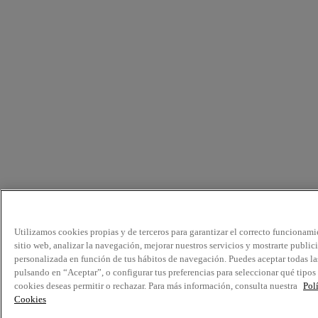
Utilizamos cookies propias y de terceros para garantizar el correcto funcionami
sitio web, analizar la navegación, mejorar nuestros servicios y mostrarte public
personalizada en función de tus hábitos de navegación. Puedes aceptar todas la
pulsando en “Aceptar”, o configurar tus preferencias para seleccionar qué tipos
cookies deseas permitir o rechazar. Para más información, consulta nuestra
Pol
Cookies