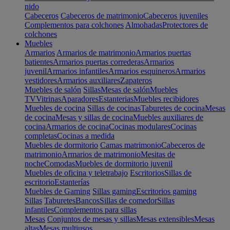
nido
Cabeceros
Cabeceros de matrimonio
Cabeceros juveniles
Complementos para colchones
Almohadas
Protectores de
colchones
Muebles
Armarios
Armarios de matrimonio
Armarios puertas
batientes
Armarios puertas correderas
Armarios
juvenil
Armarios infantiles
Armarios esquineros
Armarios
vestidores
Armarios auxiliares
Zapateros
Muebles de salón
Sillas
Mesas de salón
Muebles
TV
Vitrinas
Aparadores
Estanterias
Muebles recibidores
Muebles de cocina
Sillas de cocinas
Taburetes de cocina
Mesas
de cocina
Mesas y sillas de cocina
Muebles auxiliares de
cocina
Armarios de cocina
Cocinas modulares
Cocinas
completas
Cocinas a medida
Muebles de dormitorio
Camas matrimonio
Cabeceros de
matrimonio
Armarios de matrimonio
Mesitas de
noche
Comodas
Muebles de dormitorio juvenil
Muebles de oficina y teletrabajo
Escritorios
Sillas de
escritorio
Estanterías
Muebles de Gaming
Sillas gaming
Escritorios gaming
Sillas
Taburetes
Bancos
Sillas de comedor
Sillas
infantiles
Complementos para sillas
Mesas
Conjuntos de mesas y sillas
Mesas extensibles
Mesas
altas
Mesas multiusos