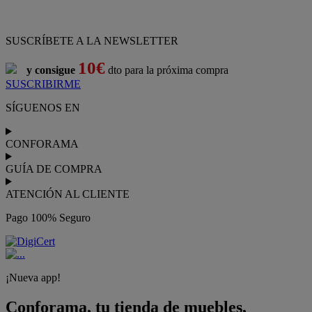
Pago 100% Seguro
¡Nueva app!
Conforama, tu tienda de muebles,
decoración y electrodomésticos
Conforama
es tu tienda de
sofás
,
sofá cama
,
sofá chaise longue
,
sillón
,
sillón relax
,
colchones
,
muebles de salón
,
mesas comedor
,
dormitorio de juvenil
,
dormitorio de matrimonio
,
canapés
,
cocinas a medida
,
decoración
,
electrodomésticos
,
frigoríficos
,
microondas
,
lavavajillas
,
lavadora secadora
, y
televisiones
.
Descubre nuestra amplia variedad de estilos en cualquier
muebles
para tu hogar,
con los mejores precios y promociones
. Crea el
espacio en el que vives gracias a nuestros
muebles de comedor
y
habitaciones,
armarios
y
zapateros
,
mesas de comedor
y
sillas de
escritorio
. Además, podrás decorar tu casa con multitud de
artículos, tener el mejor ocio con los productos de
imagen y sonido
y aprovechar tu
jardín
en las épocas de buen tiempo. Conforama
realiza el
servicio de envío a domicilio como recogida en tienda.