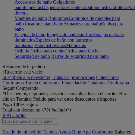
Accesorios de baño
Colgadores
baño
Papeleras
Dispensadores
Toalleros
Jaboneras
Escobillero
Port
de ropa
Muebles de baño
Botiquines
Conjuntos de muebles para
baño
Tocadores para baño
Armarios para baño
Repisa para
baño
Espejos de baño
Espejos de baño sin Luz
Espejos de baño
iluminados
Espejos de baño con aumento
Sanitarios
Bañeras
Lavabos
Mamparas
Grifería
Grifos para cocina
Grifos para ducha
Seguridad de baño
Barras de seguridad para baño
Resumen de tu pedido
¡Tu carrito está vacío!
Suscríbete a la newsletter
Todas las promociones
Colecciones
Conforama
Tarjeta Conforama
Financiación
Catálogos Conforama
Seguir Comprando
*Descuentos, cupones y servicios son aplicados en el carrito. Haz
clic en Tramitar Pedido para ver estos descuentos e importes
Pago 100% seguro
Total con descuento
(IVA incluido*)
Ir Al Carrito
Estado de mi pedido
Tiendas
Ayuda
Blog
App Conforama
Baleares