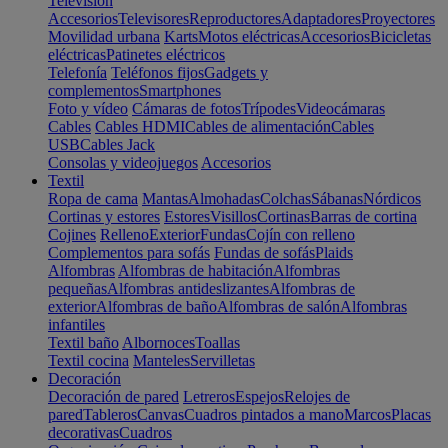
Televisión
Accesorios
Televisores
Reproductores
Adaptadores
Proyectores
Movilidad urbana
Karts
Motos eléctricas
Accesorios
Bicicletas
eléctricas
Patinetes eléctricos
Telefonía
Teléfonos fijos
Gadgets y
complementos
Smartphones
Foto y vídeo
Cámaras de fotos
Trípodes
Videocámaras
Cables
Cables HDMI
Cables de alimentación
Cables
USB
Cables Jack
Consolas y videojuegos
Accesorios
Textil
Ropa de cama
Mantas
Almohadas
Colchas
Sábanas
Nórdicos
Cortinas y estores
Estores
Visillos
Cortinas
Barras de cortina
Cojines
Relleno
Exterior
Fundas
Cojín con relleno
Complementos para sofás
Fundas de sofás
Plaids
Alfombras
Alfombras de habitación
Alfombras
pequeñas
Alfombras antideslizantes
Alfombras de
exterior
Alfombras de baño
Alfombras de salón
Alfombras
infantiles
Textil baño
Albornoces
Toallas
Textil cocina
Manteles
Servilletas
Decoración
Decoración de pared
Letreros
Espejos
Relojes de
pared
Tableros
Canvas
Cuadros pintados a mano
Marcos
Placas
decorativas
Cuadros