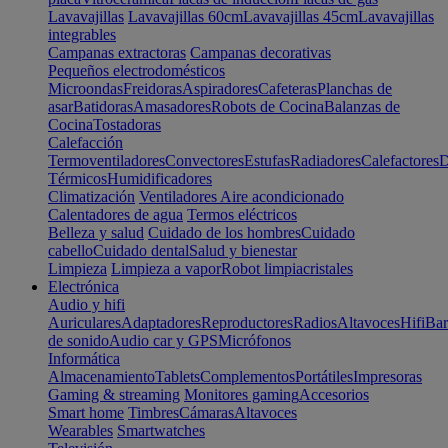
Lavavajillas
Lavavajillas 60cm
Lavavajillas 45cm
Lavavajillas
integrables
Campanas extractoras
Campanas decorativas
Pequeños electrodomésticos
Microondas
Freidoras
Aspiradores
Cafeteras
Planchas de
asar
Batidoras
Amasadores
Robots de Cocina
Balanzas de
Cocina
Tostadoras
Calefacción
Termoventiladores
Convectores
Estufas
Radiadores
Calefactores
D
Térmicos
Humidificadores
Climatización
Ventiladores
Aire acondicionado
Calentadores de agua
Termos eléctricos
Belleza y salud
Cuidado de los hombres
Cuidado
cabello
Cuidado dental
Salud y bienestar
Limpieza
Limpieza a vapor
Robot limpiacristales
Electrónica
Audio y hifi
Auriculares
Adaptadores
Reproductores
Radios
Altavoces
Hifi
Bar
de sonido
Audio car y GPS
Micrófonos
Informática
Almacenamiento
Tablets
Complementos
Portátiles
Impresoras
Gaming & streaming
Monitores gaming
Accesorios
Smart home
Timbres
Cámaras
Altavoces
Wearables
Smartwatches