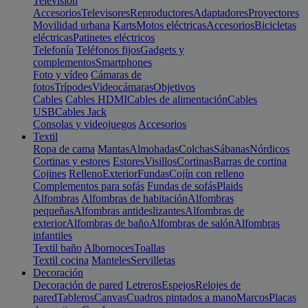
Televisión
Accesorios
Televisores
Reproductores
Adaptadores
Proyectores
Movilidad urbana
Karts
Motos eléctricas
Accesorios
Bicicletas
eléctricas
Patinetes eléctricos
Telefonía
Teléfonos fijos
Gadgets y
complementos
Smartphones
Foto y vídeo
Cámaras de
fotos
Trípodes
Videocámaras
Objetivos
Cables
Cables HDMI
Cables de alimentación
Cables
USB
Cables Jack
Consolas y videojuegos
Accesorios
Textil
Ropa de cama
Mantas
Almohadas
Colchas
Sábanas
Nórdicos
Cortinas y estores
Estores
Visillos
Cortinas
Barras de cortina
Cojines
Relleno
Exterior
Fundas
Cojín con relleno
Complementos para sofás
Fundas de sofás
Plaids
Alfombras
Alfombras de habitación
Alfombras
pequeñas
Alfombras antideslizantes
Alfombras de
exterior
Alfombras de baño
Alfombras de salón
Alfombras
infantiles
Textil baño
Albornoces
Toallas
Textil cocina
Manteles
Servilletas
Decoración
Decoración de pared
Letreros
Espejos
Relojes de
pared
Tableros
Canvas
Cuadros pintados a mano
Marcos
Placas