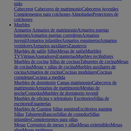
nido
Cabeceros
Cabeceros de matrimonio
Cabeceros juveniles
Complementos para colchones
Almohadas
Protectores de
colchones
Muebles
Armarios
Armarios de matrimonio
Armarios puertas
batientes
Armarios puertas correderas
Armarios
juvenil
Armarios infantiles
Armarios esquineros
Armarios
vestidores
Armarios auxiliares
Zapateros
Muebles de salón
Sillas
Mesas de salón
Muebles
TV
Vitrinas
Aparadores
Estanterias
Muebles recibidores
Muebles de cocina
Sillas de cocinas
Taburetes de cocina
Mesas
de cocina
Mesas y sillas de cocina
Muebles auxiliares de
cocina
Armarios de cocina
Cocinas modulares
Cocinas
completas
Cocinas a medida
Muebles de dormitorio
Camas matrimonio
Cabeceros de
matrimonio
Armarios de matrimonio
Mesitas de
noche
Comodas
Muebles de dormitorio juvenil
Muebles de oficina y teletrabajo
Escritorios
Sillas de
escritorio
Estanterías
Muebles de Gaming
Sillas gaming
Escritorios gaming
Sillas
Taburetes
Bancos
Sillas de comedor
Sillas
infantiles
Complementos para sillas
Mesas
Conjuntos de mesas y sillas
Mesas extensibles
Mesas
altas
Mesas multiusos