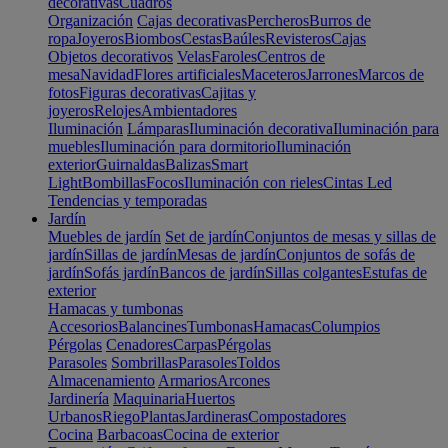
decorativas
Cuadros
Organización
Cajas decorativas
Percheros
Burros de
ropa
Joyeros
Biombos
Cestas
Baúles
Revisteros
Cajas
Objetos decorativos
Velas
Faroles
Centros de
mesa
Navidad
Flores artificiales
Maceteros
Jarrones
Marcos de
fotos
Figuras decorativas
Cajitas y
joyeros
Relojes
Ambientadores
Iluminación
Lámparas
Iluminación decorativa
Iluminación para
muebles
Iluminación para dormitorio
Iluminación
exterior
Guirnaldas
Balizas
Smart
Light
Bombillas
Focos
Iluminación con rieles
Cintas Led
Tendencias y temporadas
Jardín
Muebles de jardín
Set de jardín
Conjuntos de mesas y sillas de
jardín
Sillas de jardín
Mesas de jardín
Conjuntos de sofás de
jardín
Sofás jardín
Bancos de jardín
Sillas colgantes
Estufas de
exterior
Hamacas y tumbonas
Accesorios
Balancines
Tumbonas
Hamacas
Columpios
Pérgolas
Cenadores
Carpas
Pérgolas
Parasoles
Sombrillas
Parasoles
Toldos
Almacenamiento
Armarios
Arcones
Jardinería
Maquinaria
Huertos
Urbanos
Riego
Plantas
Jardineras
Compostadores
Cocina
Barbacoas
Cocina de exterior