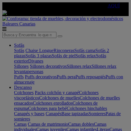
🔵Cambia tu electro con
-10% EXTRA
de descuento ☑️
AQUÍ
Baleares
Canarias
Sofás
Sofás
Chaise Longue
Rinconeras
Sofás cama
Sofás 2
plazas
Sofás 3 plazas
Sofás de piel
Sofás relax
Sofás
exterior
Divanes
Sillones
Sillones decorativos
Sillones relax
Sillones relax
levantapersonas
Puffs
Puffs decorativos
Puffs pera
Puffs reposapiés
Puffs con
almacenaje
Descanso
Colchones
Packs colchón y canapé
Colchones
viscoelásticos
Colchones de muelles
Colchones de muelles
ensacados
Colchones enrollados
Colchones de
espuma
Colchones para bebé
Colchones hinchables
Canapés y bases
Canapés
Base tapizadas
Somieres
Patas de
somieres
Camas
Camas de matrimonio
Camas dobles
Camas
individuales
Camas juveniles
Camas infantiles
Literas
Camas