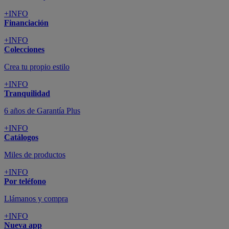
+INFO
Financiación
+INFO
Colecciones
Crea tu propio estilo
+INFO
Tranquilidad
6 años de Garantía Plus
+INFO
Catálogos
Miles de productos
+INFO
Por teléfono
Llámanos y compra
+INFO
Nueva app