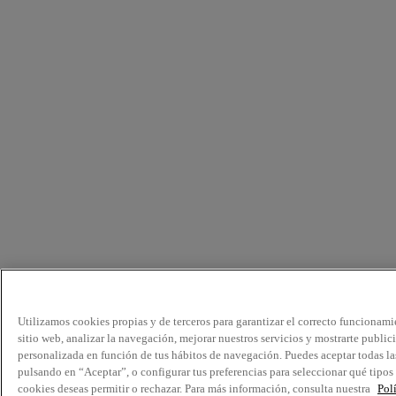
Utilizamos cookies propias y de terceros para garantizar el correcto funcionami
sitio web, analizar la navegación, mejorar nuestros servicios y mostrarte public
personalizada en función de tus hábitos de navegación. Puedes aceptar todas la
pulsando en “Aceptar”, o configurar tus preferencias para seleccionar qué tipos
cookies deseas permitir o rechazar. Para más información, consulta nuestra
Pol