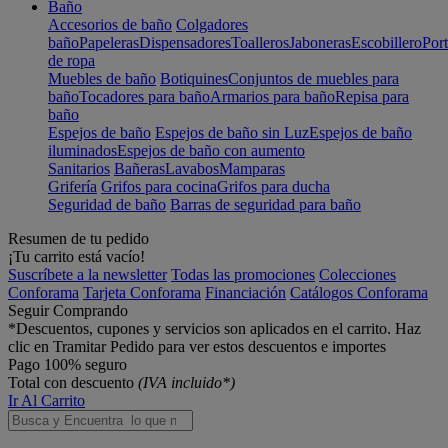
Baño
Accesorios de baño
Colgadores
baño
Papeleras
Dispensadores
Toalleros
Jaboneras
Escobillero
Port
de ropa
Muebles de baño
Botiquines
Conjuntos de muebles para
baño
Tocadores para baño
Armarios para baño
Repisa para
baño
Espejos de baño
Espejos de baño sin Luz
Espejos de baño
iluminados
Espejos de baño con aumento
Sanitarios
Bañeras
Lavabos
Mamparas
Grifería
Grifos para cocina
Grifos para ducha
Seguridad de baño
Barras de seguridad para baño
Resumen de tu pedido
¡Tu carrito está vacío!
Suscríbete a la newsletter
Todas las promociones
Colecciones
Conforama
Tarjeta Conforama
Financiación
Catálogos Conforama
Seguir Comprando
*Descuentos, cupones y servicios son aplicados en el carrito. Haz
clic en Tramitar Pedido para ver estos descuentos e importes
Pago 100% seguro
Total con descuento
(IVA incluido*)
Ir Al Carrito