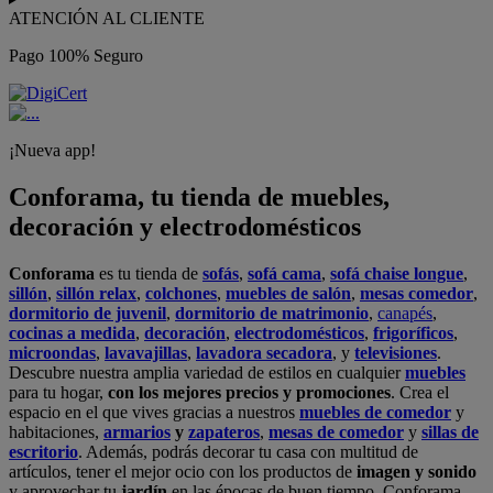
ATENCIÓN AL CLIENTE
Pago 100% Seguro
¡Nueva app!
Conforama, tu tienda de muebles,
decoración y electrodomésticos
Conforama
es tu tienda de
sofás
,
sofá cama
,
sofá chaise longue
,
sillón
,
sillón relax
,
colchones
,
muebles de salón
,
mesas comedor
,
dormitorio de juvenil
,
dormitorio de matrimonio
,
canapés
,
cocinas a medida
,
decoración
,
electrodomésticos
,
frigoríficos
,
microondas
,
lavavajillas
,
lavadora secadora
, y
televisiones
.
Descubre nuestra amplia variedad de estilos en cualquier
muebles
para tu hogar,
con los mejores precios y promociones
. Crea el
espacio en el que vives gracias a nuestros
muebles de comedor
y
habitaciones,
armarios
y
zapateros
,
mesas de comedor
y
sillas de
escritorio
. Además, podrás decorar tu casa con multitud de
artículos, tener el mejor ocio con los productos de
imagen y sonido
y aprovechar tu
jardín
en las épocas de buen tiempo. Conforama