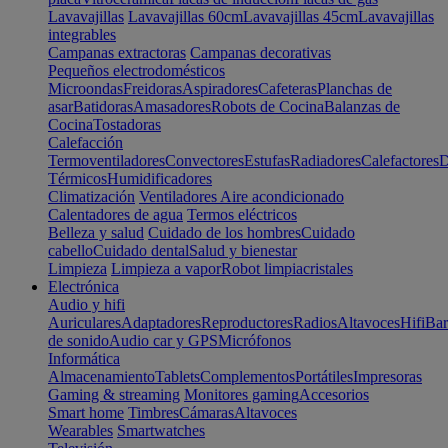
Lavavajillas
Lavavajillas 60cm
Lavavajillas 45cm
Lavavajillas
integrables
Campanas extractoras
Campanas decorativas
Pequeños electrodomésticos
Microondas
Freidoras
Aspiradores
Cafeteras
Planchas de
asar
Batidoras
Amasadores
Robots de Cocina
Balanzas de
Cocina
Tostadoras
Calefacción
Termoventiladores
Convectores
Estufas
Radiadores
Calefactores
D
Térmicos
Humidificadores
Climatización
Ventiladores
Aire acondicionado
Calentadores de agua
Termos eléctricos
Belleza y salud
Cuidado de los hombres
Cuidado
cabello
Cuidado dental
Salud y bienestar
Limpieza
Limpieza a vapor
Robot limpiacristales
Electrónica
Audio y hifi
Auriculares
Adaptadores
Reproductores
Radios
Altavoces
Hifi
Bar
de sonido
Audio car y GPS
Micrófonos
Informática
Almacenamiento
Tablets
Complementos
Portátiles
Impresoras
Gaming & streaming
Monitores gaming
Accesorios
Smart home
Timbres
Cámaras
Altavoces
Wearables
Smartwatches