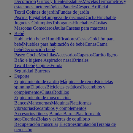
Decoración
Grifos y fuentes
Estatuas
Macetas
Termómetros y
estaciones metereológicas
Paneles
Cesped Artificial
Textil
Cojines de jardín
Fundas de jardín
Piscina
Plegable
Limpieza de piscinas
Ducha
Hinchable
Juguetes
Columpios
Toboganes
Hinchables
Casitas
Mascotas
Comederos
Jaulas
Casetas para mascotas
Bebé
Habitación bebé
Humidificadores
Cestas
Colchón para
bebé
Muebles para habitación de bebé
Cunas
Cama
bebé
Decoración bebé
Paseo
Coche
Mochilas
Accesorios
Capazos
Carrito ligero
Baño e higiene
Aspirador nasal
Orinales
Textil bebé
Cojines
Funda
Seguridad
Barreras
Deporte
Equipamiento de cardio
Máquinas de remo
Bicicletas
spinning
Elípticas
Bicicletas estáticas
Recambios y
complementos
Cintas
Rodillos
Equipamiento de musculación
Bancos
Mancuernas
Máquinas
Plataformas
vibratorias
Recambios y complementos
Accesorios fitness
Bandas
Barras
Plataforma de
step
Cuerdas
Bolas y esferas de equilibrio
Recuperación muscular
Electroestimulación
Terapia de
percusión