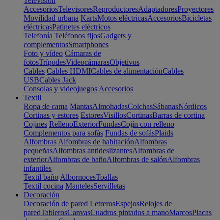
Televisión
Accesorios
Televisores
Reproductores
Adaptadores
Proyectores
Movilidad urbana
Karts
Motos eléctricas
Accesorios
Bicicletas
eléctricas
Patinetes eléctricos
Telefonía
Teléfonos fijos
Gadgets y
complementos
Smartphones
Foto y vídeo
Cámaras de
fotos
Trípodes
Videocámaras
Objetivos
Cables
Cables HDMI
Cables de alimentación
Cables
USB
Cables Jack
Consolas y videojuegos
Accesorios
Textil
Ropa de cama
Mantas
Almohadas
Colchas
Sábanas
Nórdicos
Cortinas y estores
Estores
Visillos
Cortinas
Barras de cortina
Cojines
Relleno
Exterior
Fundas
Cojín con relleno
Complementos para sofás
Fundas de sofás
Plaids
Alfombras
Alfombras de habitación
Alfombras
pequeñas
Alfombras antideslizantes
Alfombras de
exterior
Alfombras de baño
Alfombras de salón
Alfombras
infantiles
Textil baño
Albornoces
Toallas
Textil cocina
Manteles
Servilletas
Decoración
Decoración de pared
Letreros
Espejos
Relojes de
pared
Tableros
Canvas
Cuadros pintados a mano
Marcos
Placas