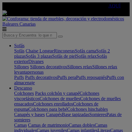
🔵Cambia tu electro con
-10% EXTRA
de descuento ☑️
AQUÍ
Baleares
Canarias
Sofás
Sofás
Chaise Longue
Rinconeras
Sofás cama
Sofás 2
plazas
Sofás 3 plazas
Sofás de piel
Sofás relax
Sofás
exterior
Divanes
Sillones
Sillones decorativos
Sillones relax
Sillones relax
levantapersonas
Puffs
Puffs decorativos
Puffs pera
Puffs reposapiés
Puffs con
almacenaje
Descanso
Colchones
Packs colchón y canapé
Colchones
viscoelásticos
Colchones de muelles
Colchones de muelles
ensacados
Colchones enrollados
Colchones de
espuma
Colchones para bebé
Colchones hinchables
Canapés y bases
Canapés
Base tapizadas
Somieres
Patas de
somieres
Camas
Camas de matrimonio
Camas dobles
Camas
individuales
Camas juveniles
Camas infantiles
Literas
Camas