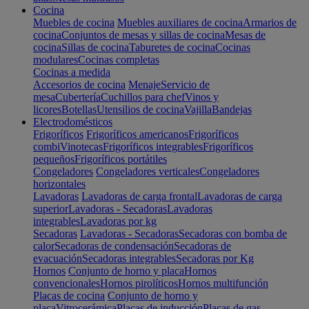
Cocina
Muebles de cocina
Muebles auxiliares de cocina
Armarios de
cocina
Conjuntos de mesas y sillas de cocina
Mesas de
cocina
Sillas de cocina
Taburetes de cocina
Cocinas
modulares
Cocinas completas
Cocinas a medida
Accesorios de cocina
Menaje
Servicio de
mesa
Cubertería
Cuchillos para chef
Vinos y
licores
Botellas
Utensilios de cocina
Vajilla
Bandejas
Electrodomésticos
Frigoríficos
Frigoríficos americanos
Frigoríficos
combi
Vinotecas
Frigoríficos integrables
Frigoríficos
pequeños
Frigoríficos portátiles
Congeladores
Congeladores verticales
Congeladores
horizontales
Lavadoras
Lavadoras de carga frontal
Lavadoras de carga
superior
Lavadoras - Secadoras
Lavadoras
integrables
Lavadoras por kg
Secadoras
Lavadoras - Secadoras
Secadoras con bomba de
calor
Secadoras de condensación
Secadoras de
evacuación
Secadoras integrables
Secadoras por Kg
Hornos
Conjunto de horno y placa
Hornos
convencionales
Hornos pirolíticos
Hornos multifunción
Placas de cocina
Conjunto de horno y
placa
Vitrocerámica
Placas de inducción
Placas de gas