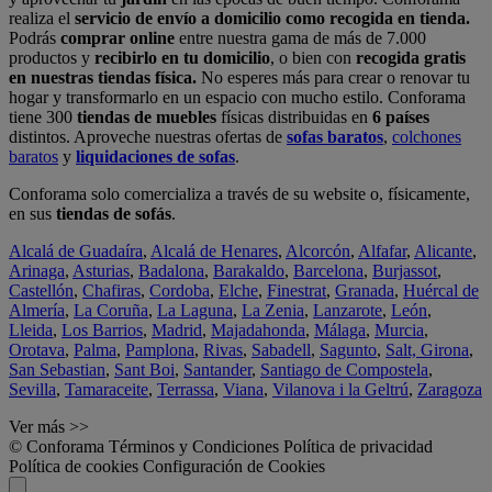
realiza el
servicio de envío a domicilio como recogida en tienda.
Podrás
comprar online
entre nuestra gama de más de 7.000
productos y
recibirlo en tu domicilio
, o bien con
recogida gratis
en nuestras tiendas física.
No esperes más para crear o renovar tu
hogar y transformarlo en un espacio con mucho estilo. Conforama
tiene 300
tiendas de muebles
físicas distribuidas en
6 países
distintos. Aproveche nuestras ofertas de
sofas baratos
,
colchones
baratos
y
liquidaciones de sofas
.
Conforama solo comercializa a través de su website o, físicamente,
en sus
tiendas de sofás
.
Alcalá de Guadaíra
,
Alcalá de Henares
,
Alcorcón
,
Alfafar
,
Alicante
,
Arinaga
,
Asturias
,
Badalona
,
Barakaldo
,
Barcelona
,
Burjassot
,
Castellón
,
Chafiras
,
Cordoba
,
Elche
,
Finestrat
,
Granada
,
Huércal de
Almería
,
La Coruña
,
La Laguna
,
La Zenia
,
Lanzarote
,
León
,
Lleida
,
Los Barrios
,
Madrid
,
Majadahonda
,
Málaga
,
Murcia
,
Orotava
,
Palma
,
Pamplona
,
Rivas
,
Sabadell
,
Sagunto
,
Salt, Girona
,
San Sebastian
,
Sant Boi
,
Santander
,
Santiago de Compostela
,
Sevilla
,
Tamaraceite
,
Terrassa
,
Viana
,
Vilanova i la Geltrú
,
Zaragoza
Ver más >>
© Conforama
Términos y Condiciones
Política de privacidad
Política de cookies
Configuración de Cookies