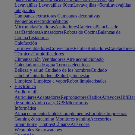
Lavavajillas
Lavavajillas 60cm
Lavavajillas 45cm
Lavavajillas
integrables
Campanas extractoras
Campanas decorativas
Pequeños electrodomésticos
Microondas
Freidoras
Aspiradores
Cafeteras
Planchas de
asar
Batidoras
Amasadores
Robots de Cocina
Balanzas de
Cocina
Tostadoras
Calefacción
Termoventiladores
Convectores
Estufas
Radiadores
Calefactores
D
Térmicos
Humidificadores
Climatización
Ventiladores
Aire acondicionado
Calentadores de agua
Termos eléctricos
Belleza y salud
Cuidado de los hombres
Cuidado
cabello
Cuidado dental
Salud y bienestar
Limpieza
Limpieza a vapor
Robot limpiacristales
Electrónica
Audio y hifi
Auriculares
Adaptadores
Reproductores
Radios
Altavoces
Hifi
Bar
de sonido
Audio car y GPS
Micrófonos
Informática
Almacenamiento
Tablets
Complementos
Portátiles
Impresoras
Gaming & streaming
Monitores gaming
Accesorios
Smart home
Timbres
Cámaras
Altavoces
Wearables
Smartwatches