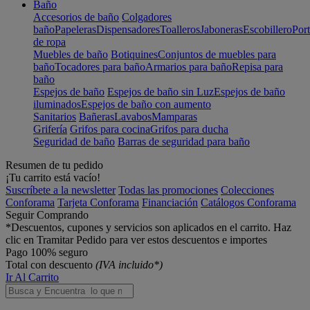
Baño
Accesorios de baño
Colgadores
baño
Papeleras
Dispensadores
Toalleros
Jaboneras
Escobillero
Port
de ropa
Muebles de baño
Botiquines
Conjuntos de muebles para
baño
Tocadores para baño
Armarios para baño
Repisa para
baño
Espejos de baño
Espejos de baño sin Luz
Espejos de baño
iluminados
Espejos de baño con aumento
Sanitarios
Bañeras
Lavabos
Mamparas
Grifería
Grifos para cocina
Grifos para ducha
Seguridad de baño
Barras de seguridad para baño
Resumen de tu pedido
¡Tu carrito está vacío!
Suscríbete a la newsletter
Todas las promociones
Colecciones
Conforama
Tarjeta Conforama
Financiación
Catálogos Conforama
Seguir Comprando
*Descuentos, cupones y servicios son aplicados en el carrito. Haz
clic en Tramitar Pedido para ver estos descuentos e importes
Pago 100% seguro
Total con descuento
(IVA incluido*)
Ir Al Carrito