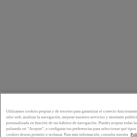
Utilizamos cookies propias y de terceros para garantizar el correcto funcionami
sitio web, analizar la navegación, mejorar nuestros servicios y mostrarte public
personalizada en función de tus hábitos de navegación. Puedes aceptar todas la
pulsando en “Aceptar”, o configurar tus preferencias para seleccionar qué tipos
cookies deseas permitir o rechazar. Para más información, consulta nuestra
Pol