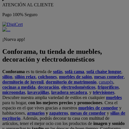
ATENCIÓN AL CLIENTE
Pago 100% Seguro
¡Nueva app!
Conforama, tu tienda de muebles,
decoración y electrodomésticos
Conforama
es tu tienda de
sofás
,
sofá cama
,
sofá chaise longue
,
sillón
,
sillón relax
,
colchones
,
muebles de salón
,
mesas comedor
,
dormitorio de juvenil
,
dormitorio de matrimonio
,
canapés
,
cocinas a medida
,
decoración
,
electrodomésticos
,
frigoríficos
,
microondas
,
lavavajillas
,
lavadora secadora
, y
televisiones
.
Descubre nuestra amplia variedad de estilos en cualquier
muebles
para tu hogar,
con los mejores precios y promociones
. Crea el
espacio en el que vives gracias a nuestros
muebles de comedor
y
habitaciones,
armarios
y
zapateros
,
mesas de comedor
y
sillas de
escritorio
. Además, podrás decorar tu casa con multitud de
artículos, tener el mejor ocio con los productos de
imagen y sonido
y aprovechar tu
jardín
en las épocas de buen tiempo. Conforama