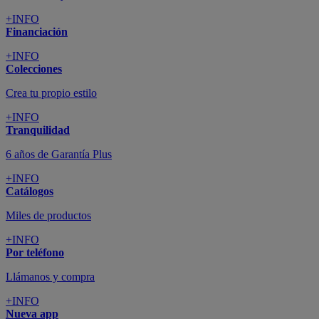
+INFO
Financiación
+INFO
Colecciones
Crea tu propio estilo
+INFO
Tranquilidad
6 años de Garantía Plus
+INFO
Catálogos
Miles de productos
+INFO
Por teléfono
Llámanos y compra
+INFO
Nueva app