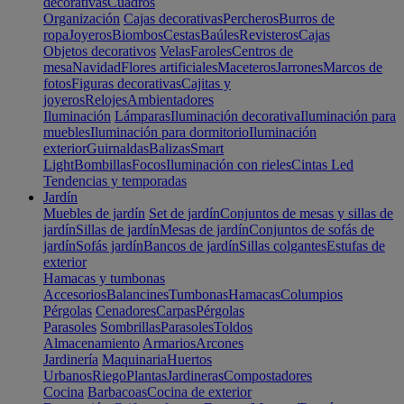
decorativas
Cuadros
Organización
Cajas decorativas
Percheros
Burros de
ropa
Joyeros
Biombos
Cestas
Baúles
Revisteros
Cajas
Objetos decorativos
Velas
Faroles
Centros de
mesa
Navidad
Flores artificiales
Maceteros
Jarrones
Marcos de
fotos
Figuras decorativas
Cajitas y
joyeros
Relojes
Ambientadores
Iluminación
Lámparas
Iluminación decorativa
Iluminación para
muebles
Iluminación para dormitorio
Iluminación
exterior
Guirnaldas
Balizas
Smart
Light
Bombillas
Focos
Iluminación con rieles
Cintas Led
Tendencias y temporadas
Jardín
Muebles de jardín
Set de jardín
Conjuntos de mesas y sillas de
jardín
Sillas de jardín
Mesas de jardín
Conjuntos de sofás de
jardín
Sofás jardín
Bancos de jardín
Sillas colgantes
Estufas de
exterior
Hamacas y tumbonas
Accesorios
Balancines
Tumbonas
Hamacas
Columpios
Pérgolas
Cenadores
Carpas
Pérgolas
Parasoles
Sombrillas
Parasoles
Toldos
Almacenamiento
Armarios
Arcones
Jardinería
Maquinaria
Huertos
Urbanos
Riego
Plantas
Jardineras
Compostadores
Cocina
Barbacoas
Cocina de exterior