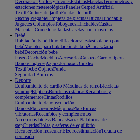
Decoración
Grifos y fuentes
Estatuas
Macetas
Termómetros y
estaciones metereológicas
Paneles
Cesped Artificial
Textil
Cojines de jardín
Fundas de jardín
Piscina
Plegable
Limpieza de piscinas
Ducha
Hinchable
Juguetes
Columpios
Toboganes
Hinchables
Casitas
Mascotas
Comederos
Jaulas
Casetas para mascotas
Bebé
Habitación bebé
Humidificadores
Cestas
Colchón para
bebé
Muebles para habitación de bebé
Cunas
Cama
bebé
Decoración bebé
Paseo
Coche
Mochilas
Accesorios
Capazos
Carrito ligero
Baño e higiene
Aspirador nasal
Orinales
Textil bebé
Cojines
Funda
Seguridad
Barreras
Deporte
Equipamiento de cardio
Máquinas de remo
Bicicletas
spinning
Elípticas
Bicicletas estáticas
Recambios y
complementos
Cintas
Rodillos
Equipamiento de musculación
Bancos
Mancuernas
Máquinas
Plataformas
vibratorias
Recambios y complementos
Accesorios fitness
Bandas
Barras
Plataforma de
step
Cuerdas
Bolas y esferas de equilibrio
Recuperación muscular
Electroestimulación
Terapia de
percusión