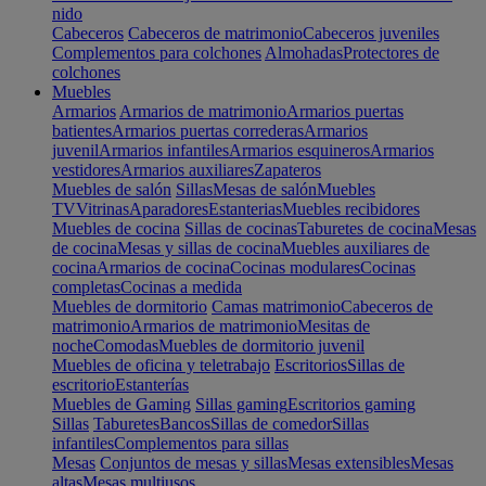
nido
Cabeceros
Cabeceros de matrimonio
Cabeceros juveniles
Complementos para colchones
Almohadas
Protectores de
colchones
Muebles
Armarios
Armarios de matrimonio
Armarios puertas
batientes
Armarios puertas correderas
Armarios
juvenil
Armarios infantiles
Armarios esquineros
Armarios
vestidores
Armarios auxiliares
Zapateros
Muebles de salón
Sillas
Mesas de salón
Muebles
TV
Vitrinas
Aparadores
Estanterias
Muebles recibidores
Muebles de cocina
Sillas de cocinas
Taburetes de cocina
Mesas
de cocina
Mesas y sillas de cocina
Muebles auxiliares de
cocina
Armarios de cocina
Cocinas modulares
Cocinas
completas
Cocinas a medida
Muebles de dormitorio
Camas matrimonio
Cabeceros de
matrimonio
Armarios de matrimonio
Mesitas de
noche
Comodas
Muebles de dormitorio juvenil
Muebles de oficina y teletrabajo
Escritorios
Sillas de
escritorio
Estanterías
Muebles de Gaming
Sillas gaming
Escritorios gaming
Sillas
Taburetes
Bancos
Sillas de comedor
Sillas
infantiles
Complementos para sillas
Mesas
Conjuntos de mesas y sillas
Mesas extensibles
Mesas
altas
Mesas multiusos