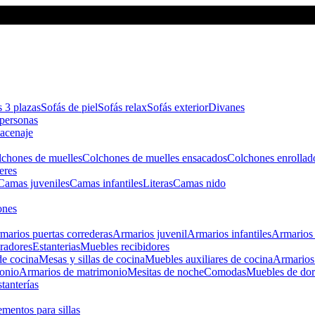
s 3 plazas
Sofás de piel
Sofás relax
Sofás exterior
Divanes
apersonas
macenaje
chones de muelles
Colchones de muelles ensacados
Colchones enrollad
eres
Camas juveniles
Camas infantiles
Literas
Camas nido
ones
marios puertas correderas
Armarios juvenil
Armarios infantiles
Armarios 
radores
Estanterias
Muebles recibidores
e cocina
Mesas y sillas de cocina
Muebles auxiliares de cocina
Armarios
onio
Armarios de matrimonio
Mesitas de noche
Comodas
Muebles de dor
tanterías
entos para sillas