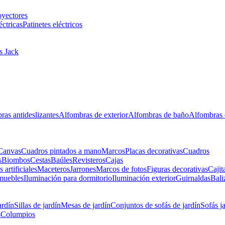
oyectores
éctricas
Patinetes eléctricos
s Jack
ras antideslizantes
Alfombras de exterior
Alfombras de baño
Alfombras 
Canvas
Cuadros pintados a mano
Marcos
Placas decorativas
Cuadros
s
Biombos
Cestas
Baúles
Revisteros
Cajas
s artificiales
Maceteros
Jarrones
Marcos de fotos
Figuras decorativas
Cajit
muebles
Iluminación para dormitorio
Iluminación exterior
Guirnaldas
Bali
ardín
Sillas de jardín
Mesas de jardín
Conjuntos de sofás de jardín
Sofás j
s
Columpios