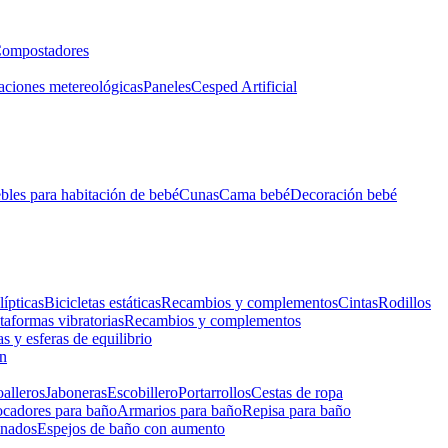
ompostadores
aciones metereológicas
Paneles
Cesped Artificial
les para habitación de bebé
Cunas
Cama bebé
Decoración bebé
lípticas
Bicicletas estáticas
Recambios y complementos
Cintas
Rodillos
taformas vibratorias
Recambios y complementos
s y esferas de equilibrio
ón
alleros
Jaboneras
Escobillero
Portarrollos
Cestas de ropa
cadores para baño
Armarios para baño
Repisa para baño
inados
Espejos de baño con aumento