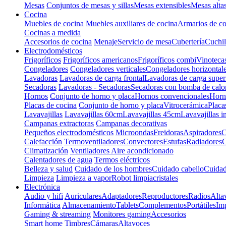
Mesas
Conjuntos de mesas y sillas
Mesas extensibles
Mesas alta
Cocina
Muebles de cocina
Muebles auxiliares de cocina
Armarios de co
Cocinas a medida
Accesorios de cocina
Menaje
Servicio de mesa
Cubertería
Cuchil
Electrodomésticos
Frigoríficos
Frigoríficos americanos
Frigoríficos combi
Vinoteca
Congeladores
Congeladores verticales
Congeladores horizontal
Lavadoras
Lavadoras de carga frontal
Lavadoras de carga super
Secadoras
Lavadoras - Secadoras
Secadoras con bomba de calo
Hornos
Conjunto de horno y placa
Hornos convencionales
Horno
Placas de cocina
Conjunto de horno y placa
Vitrocerámica
Placa
Lavavajillas
Lavavajillas 60cm
Lavavajillas 45cm
Lavavajillas i
Campanas extractoras
Campanas decorativas
Pequeños electrodomésticos
Microondas
Freidoras
Aspiradores
C
Calefacción
Termoventiladores
Convectores
Estufas
Radiadores
C
Climatización
Ventiladores
Aire acondicionado
Calentadores de agua
Termos eléctricos
Belleza y salud
Cuidado de los hombres
Cuidado cabello
Cuidad
Limpieza
Limpieza a vapor
Robot limpiacristales
Electrónica
Audio y hifi
Auriculares
Adaptadores
Reproductores
Radios
Alta
Informática
Almacenamiento
Tablets
Complementos
Portátiles
Im
Gaming & streaming
Monitores gaming
Accesorios
Smart home
Timbres
Cámaras
Altavoces