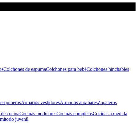
os
Colchones de espuma
Colchones para bebé
Colchones hinchables
esquineros
Armarios vestidores
Armarios auxiliares
Zapateros
 de cocina
Cocinas modulares
Cocinas completas
Cocinas a medida
mitorio juvenil