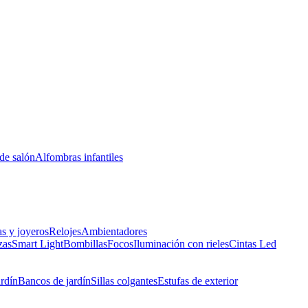
de salón
Alfombras infantiles
as y joyeros
Relojes
Ambientadores
zas
Smart Light
Bombillas
Focos
Iluminación con rieles
Cintas Led
ardín
Bancos de jardín
Sillas colgantes
Estufas de exterior