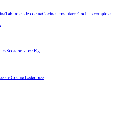
ina
Taburetes de cocina
Cocinas modulares
Cocinas completas
s
bles
Secadoras por Kg
as de Cocina
Tostadoras