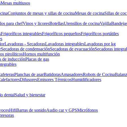
s
Mesas multiusos
cina
Conjuntos de mesas y sillas de cocina
Mesas de cocina
Sillas de coc
los para chef
Vinos y licores
Botellas
Utensilios de cocina
Vajilla
Bandeja
s
Frigoríficos integrables
Frigoríficos pequeños
Frigoríficos portátiles
es
ior
Lavadoras - Secadoras
Lavadoras integrables
Lavadoras por kg
r
Secadoras de condensación
Secadoras de evacuación
Secadoras integra
s pirolíticos
Hornos multifunción
s de inducción
Placas de gas
ntegrables
afeteras
Planchas de asar
Batidoras
Amasadores
Robots de Cocina
Balanz
alefactores
Difusores
Emisores Térmicos
Humidificadores
o dental
Salud y bienestar
voces
Hifi
Barras de sonido
Audio car y GPS
Micrófonos
presoras