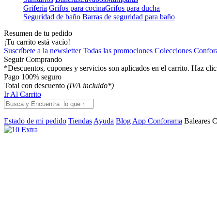
Grifería
Grifos para cocina
Grifos para ducha
Seguridad de baño
Barras de seguridad para baño
Resumen de tu pedido
¡Tu carrito está vacío!
Suscríbete a la newsletter
Todas las promociones
Colecciones Confo
Seguir Comprando
*Descuentos, cupones y servicios son aplicados en el carrito. Haz cli
Pago 100% seguro
Total con descuento
(IVA incluido*)
Ir Al Carrito
Estado de mi pedido
Tiendas
Ayuda
Blog
App Conforama
Baleares
C