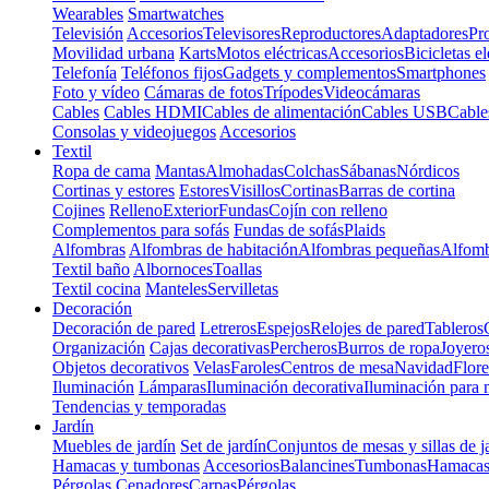
Wearables
Smartwatches
Televisión
Accesorios
Televisores
Reproductores
Adaptadores
Pr
Movilidad urbana
Karts
Motos eléctricas
Accesorios
Bicicletas el
Telefonía
Teléfonos fijos
Gadgets y complementos
Smartphones
Foto y vídeo
Cámaras de fotos
Trípodes
Videocámaras
Cables
Cables HDMI
Cables de alimentación
Cables USB
Cable
Consolas y videojuegos
Accesorios
Textil
Ropa de cama
Mantas
Almohadas
Colchas
Sábanas
Nórdicos
Cortinas y estores
Estores
Visillos
Cortinas
Barras de cortina
Cojines
Relleno
Exterior
Fundas
Cojín con relleno
Complementos para sofás
Fundas de sofás
Plaids
Alfombras
Alfombras de habitación
Alfombras pequeñas
Alfomb
Textil baño
Albornoces
Toallas
Textil cocina
Manteles
Servilletas
Decoración
Decoración de pared
Letreros
Espejos
Relojes de pared
Tableros
Organización
Cajas decorativas
Percheros
Burros de ropa
Joyero
Objetos decorativos
Velas
Faroles
Centros de mesa
Navidad
Flore
Iluminación
Lámparas
Iluminación decorativa
Iluminación para 
Tendencias y temporadas
Jardín
Muebles de jardín
Set de jardín
Conjuntos de mesas y sillas de j
Hamacas y tumbonas
Accesorios
Balancines
Tumbonas
Hamaca
Pérgolas
Cenadores
Carpas
Pérgolas