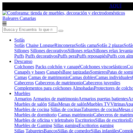
🔵Cambia tu electro con
-10% EXTRA
de descuento ☑️
AQUÍ
Baleares
Canarias
Sofás
Sofás
Chaise Longue
Rinconeras
Sofás cama
Sofás 2 plazas
Sofá
Sillones
Sillones decorativos
Sillones relax
Sillones relax levant
Puffs
Puffs decorativos
Puffs pera
Puffs reposapiés
Puffs con al
Descanso
Colchones
Packs colchón y canapé
Colchones viscoelásticos
Col
Canapés y bases
Canapés
Base tapizadas
Somieres
Patas de somi
Camas
Camas de matrimonio
Camas dobles
Camas individuales
Cabeceros
Cabeceros de matrimonio
Cabeceros juveniles
Complementos para colchones
Almohadas
Protectores de colch
Muebles
Armarios
Armarios de matrimonio
Armarios puertas batientes
Ar
Muebles de salón
Sillas
Mesas de salón
Muebles TV
Vitrinas
Apa
Muebles de cocina
Sillas de cocinas
Taburetes de cocina
Mesas d
Muebles de dormitorio
Camas matrimonio
Cabeceros de matrim
Muebles de oficina y teletrabajo
Escritorios
Sillas de escritorio
Es
Muebles de Gaming
Sillas gaming
Escritorios gaming
Sillas
Taburetes
Bancos
Sillas de comedor
Sillas infantiles
Complem