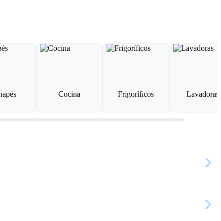
napés
Cocina
Frigoríficos
Lavadoras