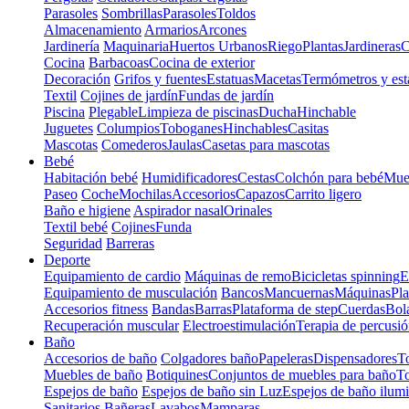
Parasoles
Sombrillas
Parasoles
Toldos
Almacenamiento
Armarios
Arcones
Jardinería
Maquinaria
Huertos Urbanos
Riego
Plantas
Jardineras
C
Cocina
Barbacoas
Cocina de exterior
Decoración
Grifos y fuentes
Estatuas
Macetas
Termómetros y est
Textil
Cojines de jardín
Fundas de jardín
Piscina
Plegable
Limpieza de piscinas
Ducha
Hinchable
Juguetes
Columpios
Toboganes
Hinchables
Casitas
Mascotas
Comederos
Jaulas
Casetas para mascotas
Bebé
Habitación bebé
Humidificadores
Cestas
Colchón para bebé
Mueb
Paseo
Coche
Mochilas
Accesorios
Capazos
Carrito ligero
Baño e higiene
Aspirador nasal
Orinales
Textil bebé
Cojines
Funda
Seguridad
Barreras
Deporte
Equipamiento de cardio
Máquinas de remo
Bicicletas spinning
E
Equipamiento de musculación
Bancos
Mancuernas
Máquinas
Pla
Accesorios fitness
Bandas
Barras
Plataforma de step
Cuerdas
Bola
Recuperación muscular
Electroestimulación
Terapia de percusi
Baño
Accesorios de baño
Colgadores baño
Papeleras
Dispensadores
To
Muebles de baño
Botiquines
Conjuntos de muebles para baño
To
Espejos de baño
Espejos de baño sin Luz
Espejos de baño ilum
Sanitarios
Bañeras
Lavabos
Mamparas