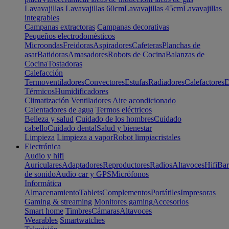
Lavavajillas
Lavavajillas 60cm
Lavavajillas 45cm
Lavavajillas
integrables
Campanas extractoras
Campanas decorativas
Pequeños electrodomésticos
Microondas
Freidoras
Aspiradores
Cafeteras
Planchas de
asar
Batidoras
Amasadores
Robots de Cocina
Balanzas de
Cocina
Tostadoras
Calefacción
Termoventiladores
Convectores
Estufas
Radiadores
Calefactores
D
Térmicos
Humidificadores
Climatización
Ventiladores
Aire acondicionado
Calentadores de agua
Termos eléctricos
Belleza y salud
Cuidado de los hombres
Cuidado
cabello
Cuidado dental
Salud y bienestar
Limpieza
Limpieza a vapor
Robot limpiacristales
Electrónica
Audio y hifi
Auriculares
Adaptadores
Reproductores
Radios
Altavoces
Hifi
Bar
de sonido
Audio car y GPS
Micrófonos
Informática
Almacenamiento
Tablets
Complementos
Portátiles
Impresoras
Gaming & streaming
Monitores gaming
Accesorios
Smart home
Timbres
Cámaras
Altavoces
Wearables
Smartwatches