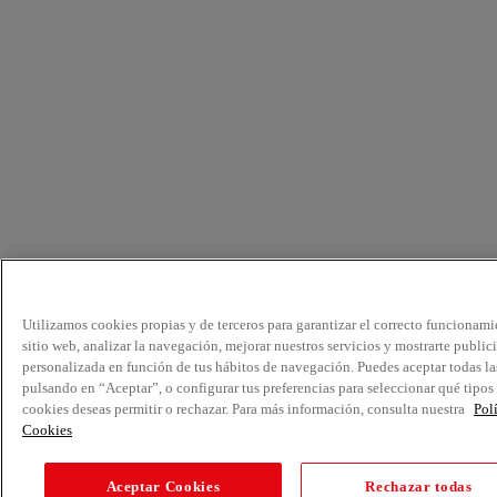
Utilizamos cookies propias y de terceros para garantizar el correcto funcionami
sitio web, analizar la navegación, mejorar nuestros servicios y mostrarte public
personalizada en función de tus hábitos de navegación. Puedes aceptar todas la
pulsando en “Aceptar”, o configurar tus preferencias para seleccionar qué tipos
cookies deseas permitir o rechazar. Para más información, consulta nuestra
Pol
Cookies
Aceptar Cookies
Rechazar todas