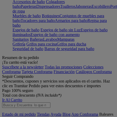
Accesorios de baño
Colgadores
baño
Papeleras
Dispensadores
Toalleros
Jaboneras
Escobillero
Port
de ropa
Muebles de baño
Botiquines
Conjuntos de muebles para
baño
Tocadores para baño
Armarios para baño
Repisa para
baño
Espejos de baño
Espejos de baño sin Luz
Espejos de baño
iluminados
Espejos de baño con aumento
Sanitarios
Bañeras
Lavabos
Mamparas
Grifería
Grifos para cocina
Grifos para ducha
Seguridad de baño
Barras de seguridad para baño
Resumen de tu pedido
¡Tu carrito está vacío!
Suscríbete a la newsletter
Todas las promociones
Colecciones
Conforama
Tarjeta Conforama
Financiación
Catálogos Conforama
Seguir Comprando
*Descuentos, cupones y servicios son aplicados en el carrito. Haz
clic en Tramitar Pedido para ver estos descuentos e importes
Pago 100% seguro
Total con descuento
(IVA incluido*)
Ir Al Carrito
Estado de mi pedido
Tiendas
Ayuda
Blog
App Conforama
Baleares