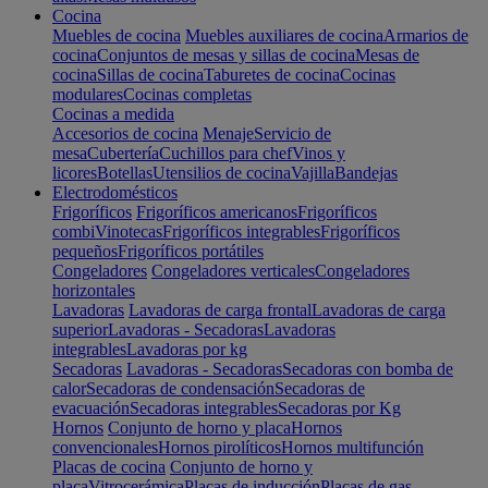
Cocina
Muebles de cocina
Muebles auxiliares de cocina
Armarios de
cocina
Conjuntos de mesas y sillas de cocina
Mesas de
cocina
Sillas de cocina
Taburetes de cocina
Cocinas
modulares
Cocinas completas
Cocinas a medida
Accesorios de cocina
Menaje
Servicio de
mesa
Cubertería
Cuchillos para chef
Vinos y
licores
Botellas
Utensilios de cocina
Vajilla
Bandejas
Electrodomésticos
Frigoríficos
Frigoríficos americanos
Frigoríficos
combi
Vinotecas
Frigoríficos integrables
Frigoríficos
pequeños
Frigoríficos portátiles
Congeladores
Congeladores verticales
Congeladores
horizontales
Lavadoras
Lavadoras de carga frontal
Lavadoras de carga
superior
Lavadoras - Secadoras
Lavadoras
integrables
Lavadoras por kg
Secadoras
Lavadoras - Secadoras
Secadoras con bomba de
calor
Secadoras de condensación
Secadoras de
evacuación
Secadoras integrables
Secadoras por Kg
Hornos
Conjunto de horno y placa
Hornos
convencionales
Hornos pirolíticos
Hornos multifunción
Placas de cocina
Conjunto de horno y
placa
Vitrocerámica
Placas de inducción
Placas de gas