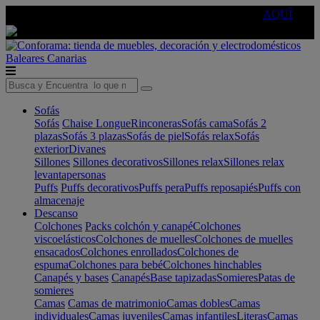
🔵Cambia tu electro con
-10% EXTRA
de descuento ☑️
AQUÍ
Baleares
Canarias
Sofás
Sofás
Chaise Longue
Rinconeras
Sofás cama
Sofás 2
plazas
Sofás 3 plazas
Sofás de piel
Sofás relax
Sofás
exterior
Divanes
Sillones
Sillones decorativos
Sillones relax
Sillones relax
levantapersonas
Puffs
Puffs decorativos
Puffs pera
Puffs reposapiés
Puffs con
almacenaje
Descanso
Colchones
Packs colchón y canapé
Colchones
viscoelásticos
Colchones de muelles
Colchones de muelles
ensacados
Colchones enrollados
Colchones de
espuma
Colchones para bebé
Colchones hinchables
Canapés y bases
Canapés
Base tapizadas
Somieres
Patas de
somieres
Camas
Camas de matrimonio
Camas dobles
Camas
individuales
Camas juveniles
Camas infantiles
Literas
Camas