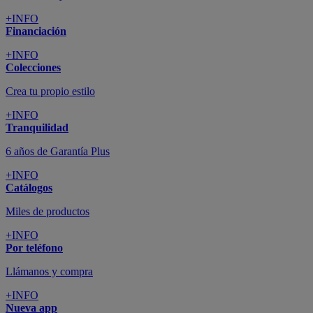
+INFO
Financiación
+INFO
Colecciones
Crea tu propio estilo
+INFO
Tranquilidad
6 años de Garantía Plus
+INFO
Catálogos
Miles de productos
+INFO
Por teléfono
Llámanos y compra
+INFO
Nueva app