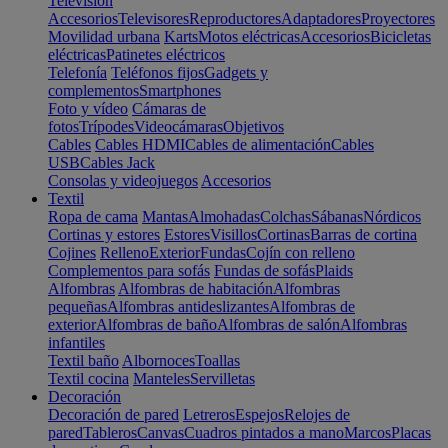
Televisión
Accesorios
Televisores
Reproductores
Adaptadores
Proyectores
Movilidad urbana
Karts
Motos eléctricas
Accesorios
Bicicletas
eléctricas
Patinetes eléctricos
Telefonía
Teléfonos fijos
Gadgets y
complementos
Smartphones
Foto y vídeo
Cámaras de
fotos
Trípodes
Videocámaras
Objetivos
Cables
Cables HDMI
Cables de alimentación
Cables
USB
Cables Jack
Consolas y videojuegos
Accesorios
Textil
Ropa de cama
Mantas
Almohadas
Colchas
Sábanas
Nórdicos
Cortinas y estores
Estores
Visillos
Cortinas
Barras de cortina
Cojines
Relleno
Exterior
Fundas
Cojín con relleno
Complementos para sofás
Fundas de sofás
Plaids
Alfombras
Alfombras de habitación
Alfombras
pequeñas
Alfombras antideslizantes
Alfombras de
exterior
Alfombras de baño
Alfombras de salón
Alfombras
infantiles
Textil baño
Albornoces
Toallas
Textil cocina
Manteles
Servilletas
Decoración
Decoración de pared
Letreros
Espejos
Relojes de
pared
Tableros
Canvas
Cuadros pintados a mano
Marcos
Placas