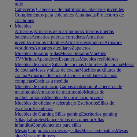
nido
Cabeceros
Cabeceros de matrimonio
Cabeceros juveniles
Complementos para colchones
Almohadas
Protectores de
colchones
Muebles
Armarios
Armarios de matrimonio
Armarios puertas
batientes
Armarios puertas correderas
Armarios
juvenil
Armarios infantiles
Armarios esquineros
Armarios
vestidores
Armarios auxiliares
Zapateros
Muebles de salón
Sillas
Mesas de salón
Muebles
TV
Vitrinas
Aparadores
Estanterias
Muebles recibidores
Muebles de cocina
Sillas de cocinas
Taburetes de cocina
Mesas
de cocina
Mesas y sillas de cocina
Muebles auxiliares de
cocina
Armarios de cocina
Cocinas modulares
Cocinas
completas
Cocinas a medida
Muebles de dormitorio
Camas matrimonio
Cabeceros de
matrimonio
Armarios de matrimonio
Mesitas de
noche
Comodas
Muebles de dormitorio juvenil
Muebles de oficina y teletrabajo
Escritorios
Sillas de
escritorio
Estanterías
Muebles de Gaming
Sillas gaming
Escritorios gaming
Sillas
Taburetes
Bancos
Sillas de comedor
Sillas
infantiles
Complementos para sillas
Mesas
Conjuntos de mesas y sillas
Mesas extensibles
Mesas
altas
Mesas multiusos