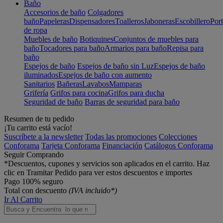
Baño
Accesorios de baño
Colgadores
baño
Papeleras
Dispensadores
Toalleros
Jaboneras
Escobillero
Port
de ropa
Muebles de baño
Botiquines
Conjuntos de muebles para
baño
Tocadores para baño
Armarios para baño
Repisa para
baño
Espejos de baño
Espejos de baño sin Luz
Espejos de baño
iluminados
Espejos de baño con aumento
Sanitarios
Bañeras
Lavabos
Mamparas
Grifería
Grifos para cocina
Grifos para ducha
Seguridad de baño
Barras de seguridad para baño
Resumen de tu pedido
¡Tu carrito está vacío!
Suscríbete a la newsletter
Todas las promociones
Colecciones
Conforama
Tarjeta Conforama
Financiación
Catálogos Conforama
Seguir Comprando
*Descuentos, cupones y servicios son aplicados en el carrito. Haz
clic en Tramitar Pedido para ver estos descuentos e importes
Pago 100% seguro
Total con descuento
(IVA incluido*)
Ir Al Carrito