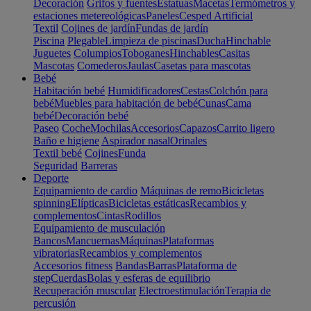
Decoración
Grifos y fuentes
Estatuas
Macetas
Termómetros y
estaciones metereológicas
Paneles
Cesped Artificial
Textil
Cojines de jardín
Fundas de jardín
Piscina
Plegable
Limpieza de piscinas
Ducha
Hinchable
Juguetes
Columpios
Toboganes
Hinchables
Casitas
Mascotas
Comederos
Jaulas
Casetas para mascotas
Bebé
Habitación bebé
Humidificadores
Cestas
Colchón para
bebé
Muebles para habitación de bebé
Cunas
Cama
bebé
Decoración bebé
Paseo
Coche
Mochilas
Accesorios
Capazos
Carrito ligero
Baño e higiene
Aspirador nasal
Orinales
Textil bebé
Cojines
Funda
Seguridad
Barreras
Deporte
Equipamiento de cardio
Máquinas de remo
Bicicletas
spinning
Elípticas
Bicicletas estáticas
Recambios y
complementos
Cintas
Rodillos
Equipamiento de musculación
Bancos
Mancuernas
Máquinas
Plataformas
vibratorias
Recambios y complementos
Accesorios fitness
Bandas
Barras
Plataforma de
step
Cuerdas
Bolas y esferas de equilibrio
Recuperación muscular
Electroestimulación
Terapia de
percusión