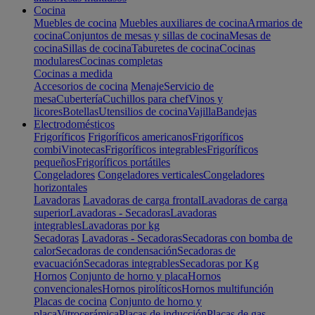
Cocina
Muebles de cocina
Muebles auxiliares de cocina
Armarios de
cocina
Conjuntos de mesas y sillas de cocina
Mesas de
cocina
Sillas de cocina
Taburetes de cocina
Cocinas
modulares
Cocinas completas
Cocinas a medida
Accesorios de cocina
Menaje
Servicio de
mesa
Cubertería
Cuchillos para chef
Vinos y
licores
Botellas
Utensilios de cocina
Vajilla
Bandejas
Electrodomésticos
Frigoríficos
Frigoríficos americanos
Frigoríficos
combi
Vinotecas
Frigoríficos integrables
Frigoríficos
pequeños
Frigoríficos portátiles
Congeladores
Congeladores verticales
Congeladores
horizontales
Lavadoras
Lavadoras de carga frontal
Lavadoras de carga
superior
Lavadoras - Secadoras
Lavadoras
integrables
Lavadoras por kg
Secadoras
Lavadoras - Secadoras
Secadoras con bomba de
calor
Secadoras de condensación
Secadoras de
evacuación
Secadoras integrables
Secadoras por Kg
Hornos
Conjunto de horno y placa
Hornos
convencionales
Hornos pirolíticos
Hornos multifunción
Placas de cocina
Conjunto de horno y
placa
Vitrocerámica
Placas de inducción
Placas de gas