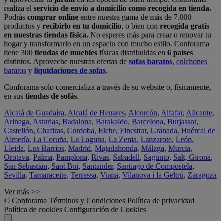
realiza el
servicio de envío a domicilio como recogida en tienda.
Podrás
comprar online
entre nuestra gama de más de 7.000
productos y
recibirlo en tu domicilio
, o bien con
recogida gratis
en nuestras tiendas física.
No esperes más para crear o renovar tu
hogar y transformarlo en un espacio con mucho estilo. Conforama
tiene 300
tiendas de muebles
físicas distribuidas en
6 países
distintos. Aproveche nuestras ofertas de
sofas baratos
,
colchones
baratos
y
liquidaciones de sofas
.
Conforama solo comercializa a través de su website o, físicamente,
en sus
tiendas de sofás
.
Alcalá de Guadaíra
,
Alcalá de Henares
,
Alcorcón
,
Alfafar
,
Alicante
,
Arinaga
,
Asturias
,
Badalona
,
Barakaldo
,
Barcelona
,
Burjassot
,
Castellón
,
Chafiras
,
Cordoba
,
Elche
,
Finestrat
,
Granada
,
Huércal de
Almería
,
La Coruña
,
La Laguna
,
La Zenia
,
Lanzarote
,
León
,
Lleida
,
Los Barrios
,
Madrid
,
Majadahonda
,
Málaga
,
Murcia
,
Orotava
,
Palma
,
Pamplona
,
Rivas
,
Sabadell
,
Sagunto
,
Salt, Girona
,
San Sebastian
,
Sant Boi
,
Santander
,
Santiago de Compostela
,
Sevilla
,
Tamaraceite
,
Terrassa
,
Viana
,
Vilanova i la Geltrú
,
Zaragoza
Ver más >>
© Conforama
Términos y Condiciones
Política de privacidad
Política de cookies
Configuración de Cookies