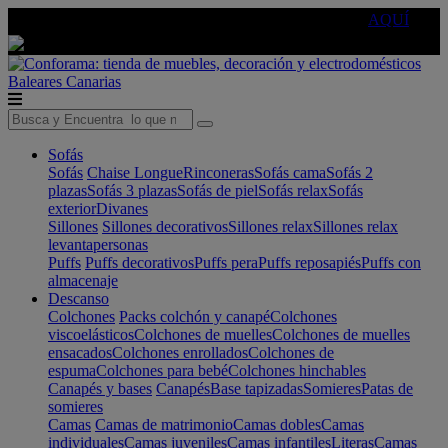
🔵Cambia tu electro con
-10% EXTRA
de descuento ☑️
AQUÍ
Baleares
Canarias
Sofás
Sofás
Chaise Longue
Rinconeras
Sofás cama
Sofás 2
plazas
Sofás 3 plazas
Sofás de piel
Sofás relax
Sofás
exterior
Divanes
Sillones
Sillones decorativos
Sillones relax
Sillones relax
levantapersonas
Puffs
Puffs decorativos
Puffs pera
Puffs reposapiés
Puffs con
almacenaje
Descanso
Colchones
Packs colchón y canapé
Colchones
viscoelásticos
Colchones de muelles
Colchones de muelles
ensacados
Colchones enrollados
Colchones de
espuma
Colchones para bebé
Colchones hinchables
Canapés y bases
Canapés
Base tapizadas
Somieres
Patas de
somieres
Camas
Camas de matrimonio
Camas dobles
Camas
individuales
Camas juveniles
Camas infantiles
Literas
Camas