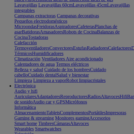
Lavavajillas
Lavavajillas 60cm
Lavavajillas 45cm
Lavavajillas
integrables
Campanas extractoras
Campanas decorativas
Pequeños electrodomésticos
Microondas
Freidoras
Aspiradores
Cafeteras
Planchas de
asar
Batidoras
Amasadores
Robots de Cocina
Balanzas de
Cocina
Tostadoras
Calefacción
Termoventiladores
Convectores
Estufas
Radiadores
Calefactores
D
Térmicos
Humidificadores
Climatización
Ventiladores
Aire acondicionado
Calentadores de agua
Termos eléctricos
Belleza y salud
Cuidado de los hombres
Cuidado
cabello
Cuidado dental
Salud y bienestar
Limpieza
Limpieza a vapor
Robot limpiacristales
Electrónica
Audio y hifi
Auriculares
Adaptadores
Reproductores
Radios
Altavoces
Hifi
Bar
de sonido
Audio car y GPS
Micrófonos
Informática
Almacenamiento
Tablets
Complementos
Portátiles
Impresoras
Gaming & streaming
Monitores gaming
Accesorios
Smart home
Timbres
Cámaras
Altavoces
Wearables
Smartwatches