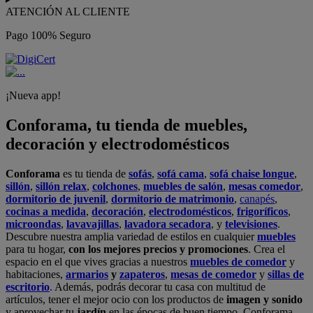
ATENCIÓN AL CLIENTE
Pago 100% Seguro
¡Nueva app!
Conforama, tu tienda de muebles,
decoración y electrodomésticos
Conforama
es tu tienda de
sofás
,
sofá cama
,
sofá chaise longue
,
sillón
,
sillón relax
,
colchones
,
muebles de salón
,
mesas comedor
,
dormitorio de juvenil
,
dormitorio de matrimonio
,
canapés
,
cocinas a medida
,
decoración
,
electrodomésticos
,
frigoríficos
,
microondas
,
lavavajillas
,
lavadora secadora
, y
televisiones
.
Descubre nuestra amplia variedad de estilos en cualquier
muebles
para tu hogar,
con los mejores precios y promociones
. Crea el
espacio en el que vives gracias a nuestros
muebles de comedor
y
habitaciones,
armarios
y
zapateros
,
mesas de comedor
y
sillas de
escritorio
. Además, podrás decorar tu casa con multitud de
artículos, tener el mejor ocio con los productos de
imagen y sonido
y aprovechar tu
jardín
en las épocas de buen tiempo. Conforama