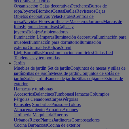
decorativas
Cuadros
Organización
Cajas decorativas
Percheros
Burros de
ropa
Joyeros
Biombos
Cestas
Baúles
Revisteros
Cajas
Objetos decorativos
Velas
Faroles
Centros de
mesa
Navidad
Flores artificiales
Maceteros
Jarrones
Marcos de
fotos
Figuras decorativas
Cajitas y
joyeros
Relojes
Ambientadores
Iluminación
Lámparas
Iluminación decorativa
Iluminación para
muebles
Iluminación para dormitorio
Iluminación
exterior
Guirnaldas
Balizas
Smart
Light
Bombillas
Focos
Iluminación con rieles
Cintas Led
Tendencias y temporadas
Jardín
Muebles de jardín
Set de jardín
Conjuntos de mesas y sillas de
jardín
Sillas de jardín
Mesas de jardín
Conjuntos de sofás de
jardín
Sofás jardín
Bancos de jardín
Sillas colgantes
Estufas de
exterior
Hamacas y tumbonas
Accesorios
Balancines
Tumbonas
Hamacas
Columpios
Pérgolas
Cenadores
Carpas
Pérgolas
Parasoles
Sombrillas
Parasoles
Toldos
Almacenamiento
Armarios
Arcones
Jardinería
Maquinaria
Huertos
Urbanos
Riego
Plantas
Jardineras
Compostadores
Cocina
Barbacoas
Cocina de exterior