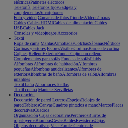
eléctricas
Patinetes eléctricos
Telefonía
Teléfonos fijos
Gadgets y
complementos
Smartphones
Foto y vídeo
Cámaras de fotos
Trípodes
Videocámaras
Cables
Cables HDMI
Cables de alimentación
Cables
USB
Cables Jack
Consolas y videojuegos
Accesorios
Textil
Ropa de cama
Mantas
Almohadas
Colchas
Sábanas
Nórdicos
Cortinas y estores
Estores
Visillos
Cortinas
Barras de cortina
Cojines
Relleno
Exterior
Fundas
Cojín con relleno
Complementos para sofás
Fundas de sofás
Plaids
Alfombras
Alfombras de habitación
Alfombras
pequeñas
Alfombras antideslizantes
Alfombras de
exterior
Alfombras de baño
Alfombras de salón
Alfombras
infantiles
Textil baño
Albornoces
Toallas
Textil cocina
Manteles
Servilletas
Decoración
Decoración de pared
Letreros
Espejos
Relojes de
pared
Tableros
Canvas
Cuadros pintados a mano
Marcos
Placas
decorativas
Cuadros
Organización
Cajas decorativas
Percheros
Burros de
ropa
Joyeros
Biombos
Cestas
Baúles
Revisteros
Cajas
Objetos decorativos
Velas
Faroles
Centros de