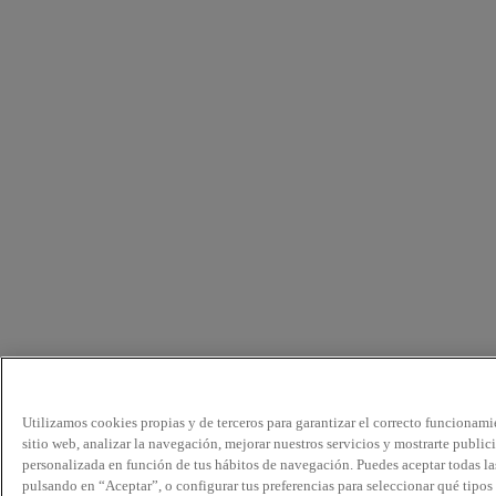
Utilizamos cookies propias y de terceros para garantizar el correcto funcionami
sitio web, analizar la navegación, mejorar nuestros servicios y mostrarte public
personalizada en función de tus hábitos de navegación. Puedes aceptar todas la
pulsando en “Aceptar”, o configurar tus preferencias para seleccionar qué tipos