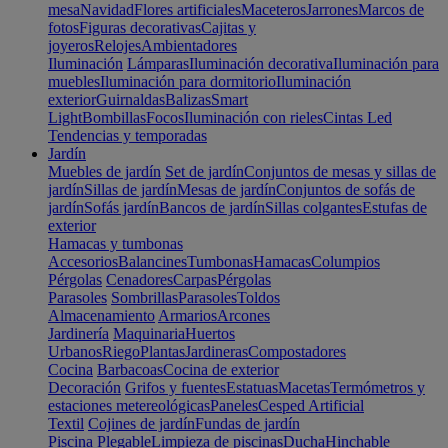
mesa
Navidad
Flores artificiales
Maceteros
Jarrones
Marcos de
fotos
Figuras decorativas
Cajitas y
joyeros
Relojes
Ambientadores
Iluminación
Lámparas
Iluminación decorativa
Iluminación para
muebles
Iluminación para dormitorio
Iluminación
exterior
Guirnaldas
Balizas
Smart
Light
Bombillas
Focos
Iluminación con rieles
Cintas Led
Tendencias y temporadas
Jardín
Muebles de jardín
Set de jardín
Conjuntos de mesas y sillas de
jardín
Sillas de jardín
Mesas de jardín
Conjuntos de sofás de
jardín
Sofás jardín
Bancos de jardín
Sillas colgantes
Estufas de
exterior
Hamacas y tumbonas
Accesorios
Balancines
Tumbonas
Hamacas
Columpios
Pérgolas
Cenadores
Carpas
Pérgolas
Parasoles
Sombrillas
Parasoles
Toldos
Almacenamiento
Armarios
Arcones
Jardinería
Maquinaria
Huertos
Urbanos
Riego
Plantas
Jardineras
Compostadores
Cocina
Barbacoas
Cocina de exterior
Decoración
Grifos y fuentes
Estatuas
Macetas
Termómetros y
estaciones metereológicas
Paneles
Cesped Artificial
Textil
Cojines de jardín
Fundas de jardín
Piscina
Plegable
Limpieza de piscinas
Ducha
Hinchable