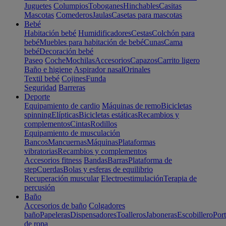
Juguetes
Columpios
Toboganes
Hinchables
Casitas
Mascotas
Comederos
Jaulas
Casetas para mascotas
Bebé
Habitación bebé
Humidificadores
Cestas
Colchón para
bebé
Muebles para habitación de bebé
Cunas
Cama
bebé
Decoración bebé
Paseo
Coche
Mochilas
Accesorios
Capazos
Carrito ligero
Baño e higiene
Aspirador nasal
Orinales
Textil bebé
Cojines
Funda
Seguridad
Barreras
Deporte
Equipamiento de cardio
Máquinas de remo
Bicicletas
spinning
Elípticas
Bicicletas estáticas
Recambios y
complementos
Cintas
Rodillos
Equipamiento de musculación
Bancos
Mancuernas
Máquinas
Plataformas
vibratorias
Recambios y complementos
Accesorios fitness
Bandas
Barras
Plataforma de
step
Cuerdas
Bolas y esferas de equilibrio
Recuperación muscular
Electroestimulación
Terapia de
percusión
Baño
Accesorios de baño
Colgadores
baño
Papeleras
Dispensadores
Toalleros
Jaboneras
Escobillero
Port
de ropa