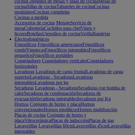
cocina
Conjuntos de mesas y sillas de cocina
Mesas de
cocina
Sillas de cocina
Taburetes de cocina
Cocinas
modulares
Cocinas completas
Cocinas a medida
Accesorios de cocina
Menaje
Servicio de
mesa
Cubertería
Cuchillos para chef
Vinos y
licores
Botellas
Utensilios de cocina
Vajilla
Bandejas
Electrodomésticos
Frigoríficos
Frigoríficos americanos
Frigoríficos
combi
Vinotecas
Frigoríficos integrables
Frigoríficos
pequeños
Frigoríficos portátiles
Congeladores
Congeladores verticales
Congeladores
horizontales
Lavadoras
Lavadoras de carga frontal
Lavadoras de carga
superior
Lavadoras - Secadoras
Lavadoras
integrables
Lavadoras por kg
Secadoras
Lavadoras - Secadoras
Secadoras con bomba de
calor
Secadoras de condensación
Secadoras de
evacuación
Secadoras integrables
Secadoras por Kg
Hornos
Conjunto de horno y placa
Hornos
convencionales
Hornos pirolíticos
Hornos multifunción
Placas de cocina
Conjunto de horno y
placa
Vitrocerámica
Placas de inducción
Placas de gas
Lavavajillas
Lavavajillas 60cm
Lavavajillas 45cm
Lavavajillas
integrables