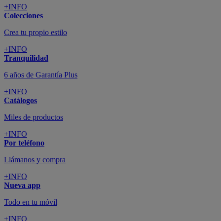
+INFO
Colecciones
Crea tu propio estilo
+INFO
Tranquilidad
6 años de Garantía Plus
+INFO
Catálogos
Miles de productos
+INFO
Por teléfono
Llámanos y compra
+INFO
Nueva app
Todo en tu móvil
+INFO