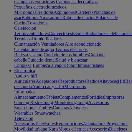
Campanas extractoras
Campanas decorativas
Pequeños electrodomésticos
Microondas
Freidoras
Aspiradores
Cafeteras
Planchas de
asar
Batidoras
Amasadores
Robots de Cocina
Balanzas de
Cocina
Tostadoras
Calefacción
Termoventiladores
Convectores
Estufas
Radiadores
Calefactores
D
Térmicos
Humidificadores
Climatización
Ventiladores
Aire acondicionado
Calentadores de agua
Termos eléctricos
Belleza y salud
Cuidado de los hombres
Cuidado
cabello
Cuidado dental
Salud y bienestar
Limpieza
Limpieza a vapor
Robot limpiacristales
Electrónica
Audio y hifi
Auriculares
Adaptadores
Reproductores
Radios
Altavoces
Hifi
Bar
de sonido
Audio car y GPS
Micrófonos
Informática
Almacenamiento
Tablets
Complementos
Portátiles
Impresoras
Gaming & streaming
Monitores gaming
Accesorios
Smart home
Timbres
Cámaras
Altavoces
Wearables
Smartwatches
Televisión
Accesorios
Televisores
Reproductores
Adaptadores
Proyectores
Movilidad urbana
Karts
Motos eléctricas
Accesorios
Bicicletas