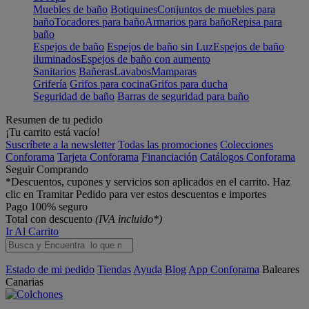
Muebles de baño
Botiquines
Conjuntos de muebles para
baño
Tocadores para baño
Armarios para baño
Repisa para
baño
Espejos de baño
Espejos de baño sin Luz
Espejos de baño
iluminados
Espejos de baño con aumento
Sanitarios
Bañeras
Lavabos
Mamparas
Grifería
Grifos para cocina
Grifos para ducha
Seguridad de baño
Barras de seguridad para baño
Resumen de tu pedido
¡Tu carrito está vacío!
Suscríbete a la newsletter
Todas las promociones
Colecciones
Conforama
Tarjeta Conforama
Financiación
Catálogos Conforama
Seguir Comprando
*Descuentos, cupones y servicios son aplicados en el carrito. Haz
clic en Tramitar Pedido para ver estos descuentos e importes
Pago 100% seguro
Total con descuento
(IVA incluido*)
Ir Al Carrito
Estado de mi pedido
Tiendas
Ayuda
Blog
App Conforama
Baleares
Canarias