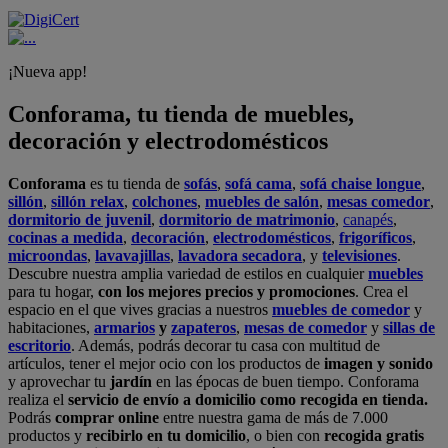
¡Nueva app!
Conforama, tu tienda de muebles,
decoración y electrodomésticos
Conforama
es tu tienda de
sofás
,
sofá cama
,
sofá chaise longue
,
sillón
,
sillón relax
,
colchones
,
muebles de salón
,
mesas comedor
,
dormitorio de juvenil
,
dormitorio de matrimonio
,
canapés
,
cocinas a medida
,
decoración
,
electrodomésticos
,
frigoríficos
,
microondas
,
lavavajillas
,
lavadora secadora
, y
televisiones
.
Descubre nuestra amplia variedad de estilos en cualquier
muebles
para tu hogar,
con los mejores precios y promociones
. Crea el
espacio en el que vives gracias a nuestros
muebles de comedor
y
habitaciones,
armarios
y
zapateros
,
mesas de comedor
y
sillas de
escritorio
. Además, podrás decorar tu casa con multitud de
artículos, tener el mejor ocio con los productos de
imagen y sonido
y aprovechar tu
jardín
en las épocas de buen tiempo. Conforama
realiza el
servicio de envío a domicilio como recogida en tienda.
Podrás
comprar online
entre nuestra gama de más de 7.000
productos y
recibirlo en tu domicilio
, o bien con
recogida gratis