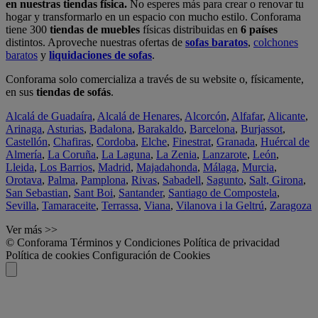
en nuestras tiendas física.
No esperes más para crear o renovar tu
hogar y transformarlo en un espacio con mucho estilo. Conforama
tiene 300
tiendas de muebles
físicas distribuidas en
6 países
distintos. Aproveche nuestras ofertas de
sofas baratos
,
colchones
baratos
y
liquidaciones de sofas
.
Conforama solo comercializa a través de su website o, físicamente,
en sus
tiendas de sofás
.
Alcalá de Guadaíra
,
Alcalá de Henares
,
Alcorcón
,
Alfafar
,
Alicante
,
Arinaga
,
Asturias
,
Badalona
,
Barakaldo
,
Barcelona
,
Burjassot
,
Castellón
,
Chafiras
,
Cordoba
,
Elche
,
Finestrat
,
Granada
,
Huércal de
Almería
,
La Coruña
,
La Laguna
,
La Zenia
,
Lanzarote
,
León
,
Lleida
,
Los Barrios
,
Madrid
,
Majadahonda
,
Málaga
,
Murcia
,
Orotava
,
Palma
,
Pamplona
,
Rivas
,
Sabadell
,
Sagunto
,
Salt, Girona
,
San Sebastian
,
Sant Boi
,
Santander
,
Santiago de Compostela
,
Sevilla
,
Tamaraceite
,
Terrassa
,
Viana
,
Vilanova i la Geltrú
,
Zaragoza
Ver más >>
© Conforama
Términos y Condiciones
Política de privacidad
Política de cookies
Configuración de Cookies