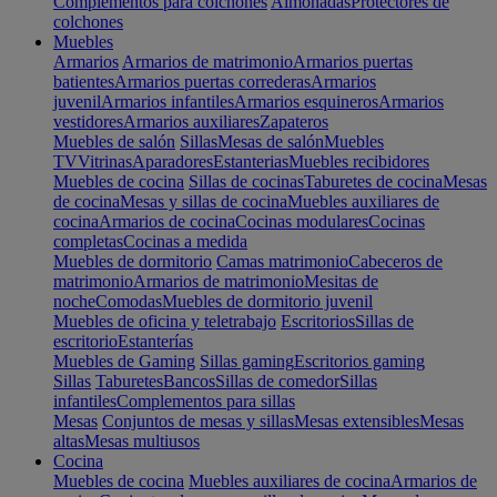
Complementos para colchones
Almohadas
Protectores de
colchones
Muebles
Armarios
Armarios de matrimonio
Armarios puertas
batientes
Armarios puertas correderas
Armarios
juvenil
Armarios infantiles
Armarios esquineros
Armarios
vestidores
Armarios auxiliares
Zapateros
Muebles de salón
Sillas
Mesas de salón
Muebles
TV
Vitrinas
Aparadores
Estanterias
Muebles recibidores
Muebles de cocina
Sillas de cocinas
Taburetes de cocina
Mesas
de cocina
Mesas y sillas de cocina
Muebles auxiliares de
cocina
Armarios de cocina
Cocinas modulares
Cocinas
completas
Cocinas a medida
Muebles de dormitorio
Camas matrimonio
Cabeceros de
matrimonio
Armarios de matrimonio
Mesitas de
noche
Comodas
Muebles de dormitorio juvenil
Muebles de oficina y teletrabajo
Escritorios
Sillas de
escritorio
Estanterías
Muebles de Gaming
Sillas gaming
Escritorios gaming
Sillas
Taburetes
Bancos
Sillas de comedor
Sillas
infantiles
Complementos para sillas
Mesas
Conjuntos de mesas y sillas
Mesas extensibles
Mesas
altas
Mesas multiusos
Cocina
Muebles de cocina
Muebles auxiliares de cocina
Armarios de