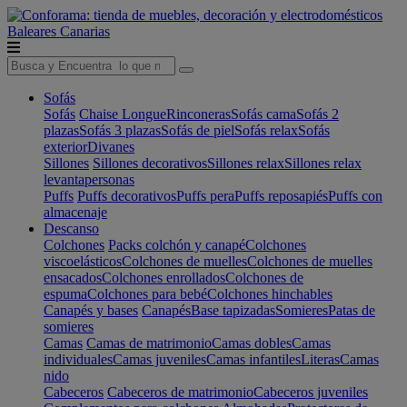
Baleares
Canarias
Sofás
Sofás
Chaise Longue
Rinconeras
Sofás cama
Sofás 2
plazas
Sofás 3 plazas
Sofás de piel
Sofás relax
Sofás
exterior
Divanes
Sillones
Sillones decorativos
Sillones relax
Sillones relax
levantapersonas
Puffs
Puffs decorativos
Puffs pera
Puffs reposapiés
Puffs con
almacenaje
Descanso
Colchones
Packs colchón y canapé
Colchones
viscoelásticos
Colchones de muelles
Colchones de muelles
ensacados
Colchones enrollados
Colchones de
espuma
Colchones para bebé
Colchones hinchables
Canapés y bases
Canapés
Base tapizadas
Somieres
Patas de
somieres
Camas
Camas de matrimonio
Camas dobles
Camas
individuales
Camas juveniles
Camas infantiles
Literas
Camas
nido
Cabeceros
Cabeceros de matrimonio
Cabeceros juveniles