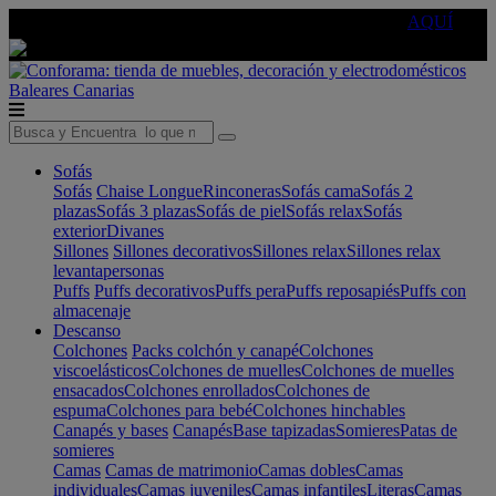
🔵Cambia tu electro con
-10% EXTRA
de descuento ☑️
AQUÍ
Baleares
Canarias
Sofás
Sofás
Chaise Longue
Rinconeras
Sofás cama
Sofás 2
plazas
Sofás 3 plazas
Sofás de piel
Sofás relax
Sofás
exterior
Divanes
Sillones
Sillones decorativos
Sillones relax
Sillones relax
levantapersonas
Puffs
Puffs decorativos
Puffs pera
Puffs reposapiés
Puffs con
almacenaje
Descanso
Colchones
Packs colchón y canapé
Colchones
viscoelásticos
Colchones de muelles
Colchones de muelles
ensacados
Colchones enrollados
Colchones de
espuma
Colchones para bebé
Colchones hinchables
Canapés y bases
Canapés
Base tapizadas
Somieres
Patas de
somieres
Camas
Camas de matrimonio
Camas dobles
Camas
individuales
Camas juveniles
Camas infantiles
Literas
Camas