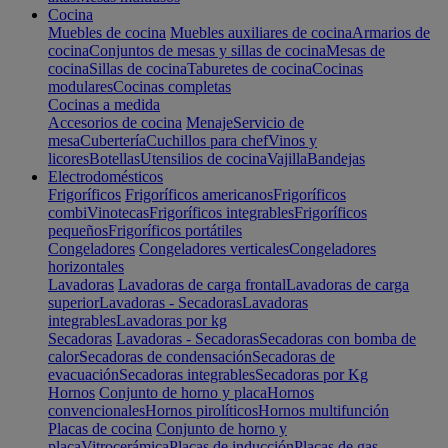
Cocina
Muebles de cocina
Muebles auxiliares de cocina
Armarios de
cocina
Conjuntos de mesas y sillas de cocina
Mesas de
cocina
Sillas de cocina
Taburetes de cocina
Cocinas
modulares
Cocinas completas
Cocinas a medida
Accesorios de cocina
Menaje
Servicio de
mesa
Cubertería
Cuchillos para chef
Vinos y
licores
Botellas
Utensilios de cocina
Vajilla
Bandejas
Electrodomésticos
Frigoríficos
Frigoríficos americanos
Frigoríficos
combi
Vinotecas
Frigoríficos integrables
Frigoríficos
pequeños
Frigoríficos portátiles
Congeladores
Congeladores verticales
Congeladores
horizontales
Lavadoras
Lavadoras de carga frontal
Lavadoras de carga
superior
Lavadoras - Secadoras
Lavadoras
integrables
Lavadoras por kg
Secadoras
Lavadoras - Secadoras
Secadoras con bomba de
calor
Secadoras de condensación
Secadoras de
evacuación
Secadoras integrables
Secadoras por Kg
Hornos
Conjunto de horno y placa
Hornos
convencionales
Hornos pirolíticos
Hornos multifunción
Placas de cocina
Conjunto de horno y
placa
Vitrocerámica
Placas de inducción
Placas de gas