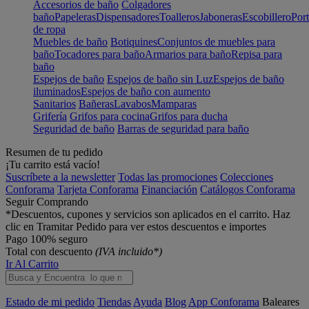
Accesorios de baño
Colgadores
baño
Papeleras
Dispensadores
Toalleros
Jaboneras
Escobillero
Port
de ropa
Muebles de baño
Botiquines
Conjuntos de muebles para
baño
Tocadores para baño
Armarios para baño
Repisa para
baño
Espejos de baño
Espejos de baño sin Luz
Espejos de baño
iluminados
Espejos de baño con aumento
Sanitarios
Bañeras
Lavabos
Mamparas
Grifería
Grifos para cocina
Grifos para ducha
Seguridad de baño
Barras de seguridad para baño
Resumen de tu pedido
¡Tu carrito está vacío!
Suscríbete a la newsletter
Todas las promociones
Colecciones
Conforama
Tarjeta Conforama
Financiación
Catálogos Conforama
Seguir Comprando
*Descuentos, cupones y servicios son aplicados en el carrito. Haz
clic en Tramitar Pedido para ver estos descuentos e importes
Pago 100% seguro
Total con descuento
(IVA incluido*)
Ir Al Carrito
Estado de mi pedido
Tiendas
Ayuda
Blog
App Conforama
Baleares