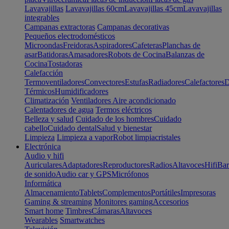
Lavavajillas
Lavavajillas 60cm
Lavavajillas 45cm
Lavavajillas
integrables
Campanas extractoras
Campanas decorativas
Pequeños electrodomésticos
Microondas
Freidoras
Aspiradores
Cafeteras
Planchas de
asar
Batidoras
Amasadores
Robots de Cocina
Balanzas de
Cocina
Tostadoras
Calefacción
Termoventiladores
Convectores
Estufas
Radiadores
Calefactores
D
Térmicos
Humidificadores
Climatización
Ventiladores
Aire acondicionado
Calentadores de agua
Termos eléctricos
Belleza y salud
Cuidado de los hombres
Cuidado
cabello
Cuidado dental
Salud y bienestar
Limpieza
Limpieza a vapor
Robot limpiacristales
Electrónica
Audio y hifi
Auriculares
Adaptadores
Reproductores
Radios
Altavoces
Hifi
Bar
de sonido
Audio car y GPS
Micrófonos
Informática
Almacenamiento
Tablets
Complementos
Portátiles
Impresoras
Gaming & streaming
Monitores gaming
Accesorios
Smart home
Timbres
Cámaras
Altavoces
Wearables
Smartwatches