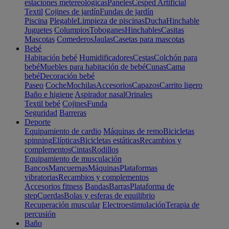
estaciones metereológicas
Paneles
Cesped Artificial
Textil
Cojines de jardín
Fundas de jardín
Piscina
Plegable
Limpieza de piscinas
Ducha
Hinchable
Juguetes
Columpios
Toboganes
Hinchables
Casitas
Mascotas
Comederos
Jaulas
Casetas para mascotas
Bebé
Habitación bebé
Humidificadores
Cestas
Colchón para
bebé
Muebles para habitación de bebé
Cunas
Cama
bebé
Decoración bebé
Paseo
Coche
Mochilas
Accesorios
Capazos
Carrito ligero
Baño e higiene
Aspirador nasal
Orinales
Textil bebé
Cojines
Funda
Seguridad
Barreras
Deporte
Equipamiento de cardio
Máquinas de remo
Bicicletas
spinning
Elípticas
Bicicletas estáticas
Recambios y
complementos
Cintas
Rodillos
Equipamiento de musculación
Bancos
Mancuernas
Máquinas
Plataformas
vibratorias
Recambios y complementos
Accesorios fitness
Bandas
Barras
Plataforma de
step
Cuerdas
Bolas y esferas de equilibrio
Recuperación muscular
Electroestimulación
Terapia de
percusión
Baño