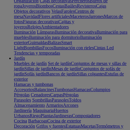
Organización
Cajas decorativas
Percheros
Burros de
ropa
Joyeros
Biombos
Cestas
Baúles
Revisteros
Cajas
Objetos decorativos
Velas
Faroles
Centros de
mesa
Navidad
Flores artificiales
Maceteros
Jarrones
Marcos de
fotos
Figuras decorativas
Cajitas y
joyeros
Relojes
Ambientadores
Iluminación
Lámparas
Iluminación decorativa
Iluminación para
muebles
Iluminación para dormitorio
Iluminación
exterior
Guirnaldas
Balizas
Smart
Light
Bombillas
Focos
Iluminación con rieles
Cintas Led
Tendencias y temporadas
Jardín
Muebles de jardín
Set de jardín
Conjuntos de mesas y sillas de
jardín
Sillas de jardín
Mesas de jardín
Conjuntos de sofás de
jardín
Sofás jardín
Bancos de jardín
Sillas colgantes
Estufas de
exterior
Hamacas y tumbonas
Accesorios
Balancines
Tumbonas
Hamacas
Columpios
Pérgolas
Cenadores
Carpas
Pérgolas
Parasoles
Sombrillas
Parasoles
Toldos
Almacenamiento
Armarios
Arcones
Jardinería
Maquinaria
Huertos
Urbanos
Riego
Plantas
Jardineras
Compostadores
Cocina
Barbacoas
Cocina de exterior
Decoración
Grifos y fuentes
Estatuas
Macetas
Termómetros y