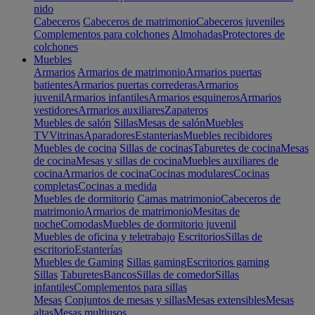
nido
Cabeceros
Cabeceros de matrimonio
Cabeceros juveniles
Complementos para colchones
Almohadas
Protectores de
colchones
Muebles
Armarios
Armarios de matrimonio
Armarios puertas
batientes
Armarios puertas correderas
Armarios
juvenil
Armarios infantiles
Armarios esquineros
Armarios
vestidores
Armarios auxiliares
Zapateros
Muebles de salón
Sillas
Mesas de salón
Muebles
TV
Vitrinas
Aparadores
Estanterias
Muebles recibidores
Muebles de cocina
Sillas de cocinas
Taburetes de cocina
Mesas
de cocina
Mesas y sillas de cocina
Muebles auxiliares de
cocina
Armarios de cocina
Cocinas modulares
Cocinas
completas
Cocinas a medida
Muebles de dormitorio
Camas matrimonio
Cabeceros de
matrimonio
Armarios de matrimonio
Mesitas de
noche
Comodas
Muebles de dormitorio juvenil
Muebles de oficina y teletrabajo
Escritorios
Sillas de
escritorio
Estanterías
Muebles de Gaming
Sillas gaming
Escritorios gaming
Sillas
Taburetes
Bancos
Sillas de comedor
Sillas
infantiles
Complementos para sillas
Mesas
Conjuntos de mesas y sillas
Mesas extensibles
Mesas
altas
Mesas multiusos