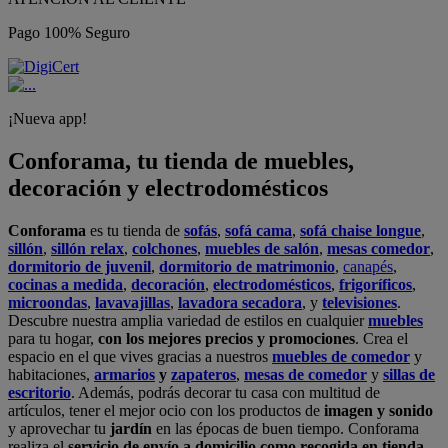
Pago 100% Seguro
¡Nueva app!
Conforama, tu tienda de muebles,
decoración y electrodomésticos
Conforama
es tu tienda de
sofás
,
sofá cama
,
sofá chaise longue
,
sillón
,
sillón relax
,
colchones
,
muebles de salón
,
mesas comedor
,
dormitorio de juvenil
,
dormitorio de matrimonio
,
canapés
,
cocinas a medida
,
decoración
,
electrodomésticos
,
frigoríficos
,
microondas
,
lavavajillas
,
lavadora secadora
, y
televisiones
.
Descubre nuestra amplia variedad de estilos en cualquier
muebles
para tu hogar,
con los mejores precios y promociones
. Crea el
espacio en el que vives gracias a nuestros
muebles de comedor
y
habitaciones,
armarios
y
zapateros
,
mesas de comedor
y
sillas de
escritorio
. Además, podrás decorar tu casa con multitud de
artículos, tener el mejor ocio con los productos de
imagen y sonido
y aprovechar tu
jardín
en las épocas de buen tiempo. Conforama
realiza el
servicio de envío a domicilio como recogida en tienda.