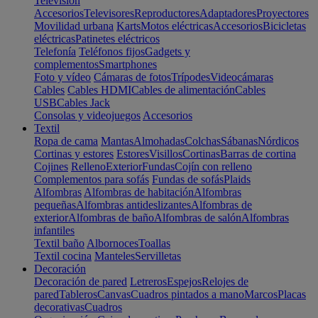
Televisión
Accesorios
Televisores
Reproductores
Adaptadores
Proyectores
Movilidad urbana
Karts
Motos eléctricas
Accesorios
Bicicletas
eléctricas
Patinetes eléctricos
Telefonía
Teléfonos fijos
Gadgets y
complementos
Smartphones
Foto y vídeo
Cámaras de fotos
Trípodes
Videocámaras
Cables
Cables HDMI
Cables de alimentación
Cables
USB
Cables Jack
Consolas y videojuegos
Accesorios
Textil
Ropa de cama
Mantas
Almohadas
Colchas
Sábanas
Nórdicos
Cortinas y estores
Estores
Visillos
Cortinas
Barras de cortina
Cojines
Relleno
Exterior
Fundas
Cojín con relleno
Complementos para sofás
Fundas de sofás
Plaids
Alfombras
Alfombras de habitación
Alfombras
pequeñas
Alfombras antideslizantes
Alfombras de
exterior
Alfombras de baño
Alfombras de salón
Alfombras
infantiles
Textil baño
Albornoces
Toallas
Textil cocina
Manteles
Servilletas
Decoración
Decoración de pared
Letreros
Espejos
Relojes de
pared
Tableros
Canvas
Cuadros pintados a mano
Marcos
Placas
decorativas
Cuadros