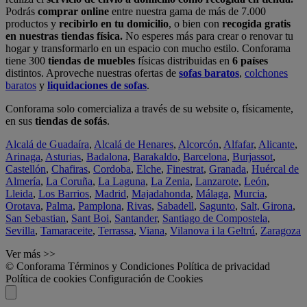
Podrás
comprar online
entre nuestra gama de más de 7.000
productos y
recibirlo en tu domicilio
, o bien con
recogida gratis
en nuestras tiendas física.
No esperes más para crear o renovar tu
hogar y transformarlo en un espacio con mucho estilo. Conforama
tiene 300
tiendas de muebles
físicas distribuidas en
6 países
distintos. Aproveche nuestras ofertas de
sofas baratos
,
colchones
baratos
y
liquidaciones de sofas
.
Conforama solo comercializa a través de su website o, físicamente,
en sus
tiendas de sofás
.
Alcalá de Guadaíra
,
Alcalá de Henares
,
Alcorcón
,
Alfafar
,
Alicante
,
Arinaga
,
Asturias
,
Badalona
,
Barakaldo
,
Barcelona
,
Burjassot
,
Castellón
,
Chafiras
,
Cordoba
,
Elche
,
Finestrat
,
Granada
,
Huércal de
Almería
,
La Coruña
,
La Laguna
,
La Zenia
,
Lanzarote
,
León
,
Lleida
,
Los Barrios
,
Madrid
,
Majadahonda
,
Málaga
,
Murcia
,
Orotava
,
Palma
,
Pamplona
,
Rivas
,
Sabadell
,
Sagunto
,
Salt, Girona
,
San Sebastian
,
Sant Boi
,
Santander
,
Santiago de Compostela
,
Sevilla
,
Tamaraceite
,
Terrassa
,
Viana
,
Vilanova i la Geltrú
,
Zaragoza
Ver más >>
© Conforama
Términos y Condiciones
Política de privacidad
Política de cookies
Configuración de Cookies