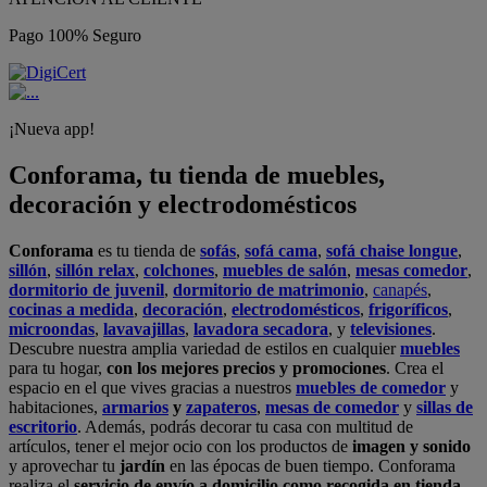
Pago 100% Seguro
¡Nueva app!
Conforama, tu tienda de muebles,
decoración y electrodomésticos
Conforama
es tu tienda de
sofás
,
sofá cama
,
sofá chaise longue
,
sillón
,
sillón relax
,
colchones
,
muebles de salón
,
mesas comedor
,
dormitorio de juvenil
,
dormitorio de matrimonio
,
canapés
,
cocinas a medida
,
decoración
,
electrodomésticos
,
frigoríficos
,
microondas
,
lavavajillas
,
lavadora secadora
, y
televisiones
.
Descubre nuestra amplia variedad de estilos en cualquier
muebles
para tu hogar,
con los mejores precios y promociones
. Crea el
espacio en el que vives gracias a nuestros
muebles de comedor
y
habitaciones,
armarios
y
zapateros
,
mesas de comedor
y
sillas de
escritorio
. Además, podrás decorar tu casa con multitud de
artículos, tener el mejor ocio con los productos de
imagen y sonido
y aprovechar tu
jardín
en las épocas de buen tiempo. Conforama
realiza el
servicio de envío a domicilio como recogida en tienda.