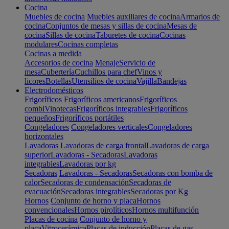
Cocina
Muebles de cocina
Muebles auxiliares de cocina
Armarios de
cocina
Conjuntos de mesas y sillas de cocina
Mesas de
cocina
Sillas de cocina
Taburetes de cocina
Cocinas
modulares
Cocinas completas
Cocinas a medida
Accesorios de cocina
Menaje
Servicio de
mesa
Cubertería
Cuchillos para chef
Vinos y
licores
Botellas
Utensilios de cocina
Vajilla
Bandejas
Electrodomésticos
Frigoríficos
Frigoríficos americanos
Frigoríficos
combi
Vinotecas
Frigoríficos integrables
Frigoríficos
pequeños
Frigoríficos portátiles
Congeladores
Congeladores verticales
Congeladores
horizontales
Lavadoras
Lavadoras de carga frontal
Lavadoras de carga
superior
Lavadoras - Secadoras
Lavadoras
integrables
Lavadoras por kg
Secadoras
Lavadoras - Secadoras
Secadoras con bomba de
calor
Secadoras de condensación
Secadoras de
evacuación
Secadoras integrables
Secadoras por Kg
Hornos
Conjunto de horno y placa
Hornos
convencionales
Hornos pirolíticos
Hornos multifunción
Placas de cocina
Conjunto de horno y
placa
Vitrocerámica
Placas de inducción
Placas de gas