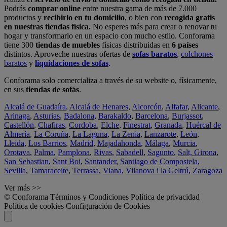
Podrás
comprar online
entre nuestra gama de más de 7.000
productos y
recibirlo en tu domicilio
, o bien con
recogida gratis
en nuestras tiendas física.
No esperes más para crear o renovar tu
hogar y transformarlo en un espacio con mucho estilo. Conforama
tiene 300
tiendas de muebles
físicas distribuidas en
6 países
distintos. Aproveche nuestras ofertas de
sofas baratos
,
colchones
baratos
y
liquidaciones de sofas
.
Conforama solo comercializa a través de su website o, físicamente,
en sus
tiendas de sofás
.
Alcalá de Guadaíra
,
Alcalá de Henares
,
Alcorcón
,
Alfafar
,
Alicante
,
Arinaga
,
Asturias
,
Badalona
,
Barakaldo
,
Barcelona
,
Burjassot
,
Castellón
,
Chafiras
,
Cordoba
,
Elche
,
Finestrat
,
Granada
,
Huércal de
Almería
,
La Coruña
,
La Laguna
,
La Zenia
,
Lanzarote
,
León
,
Lleida
,
Los Barrios
,
Madrid
,
Majadahonda
,
Málaga
,
Murcia
,
Orotava
,
Palma
,
Pamplona
,
Rivas
,
Sabadell
,
Sagunto
,
Salt, Girona
,
San Sebastian
,
Sant Boi
,
Santander
,
Santiago de Compostela
,
Sevilla
,
Tamaraceite
,
Terrassa
,
Viana
,
Vilanova i la Geltrú
,
Zaragoza
Ver más >>
© Conforama
Términos y Condiciones
Política de privacidad
Política de cookies
Configuración de Cookies