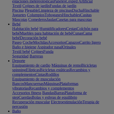
estaciones metereológicas
Paneles
Cesped Artificial
Textil
Cojines de jardín
Fundas de jardín
Piscina
Plegable
Limpieza de piscinas
Ducha
Hinchable
Juguetes
Columpios
Toboganes
Hinchables
Casitas
Mascotas
Comederos
Jaulas
Casetas para mascotas
Bebé
Habitación bebé
Humidificadores
Cestas
Colchón para
bebé
Muebles para habitación de bebé
Cunas
Cama
bebé
Decoración bebé
Paseo
Coche
Mochilas
Accesorios
Capazos
Carrito ligero
Baño e higiene
Aspirador nasal
Orinales
Textil bebé
Cojines
Funda
Seguridad
Barreras
Deporte
Equipamiento de cardio
Máquinas de remo
Bicicletas
spinning
Elípticas
Bicicletas estáticas
Recambios y
complementos
Cintas
Rodillos
Equipamiento de musculación
Bancos
Mancuernas
Máquinas
Plataformas
vibratorias
Recambios y complementos
Accesorios fitness
Bandas
Barras
Plataforma de
step
Cuerdas
Bolas y esferas de equilibrio
Recuperación muscular
Electroestimulación
Terapia de
percusión
Baño