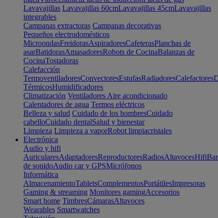
Lavavajillas
Lavavajillas 60cm
Lavavajillas 45cm
Lavavajillas
integrables
Campanas extractoras
Campanas decorativas
Pequeños electrodomésticos
Microondas
Freidoras
Aspiradores
Cafeteras
Planchas de
asar
Batidoras
Amasadores
Robots de Cocina
Balanzas de
Cocina
Tostadoras
Calefacción
Termoventiladores
Convectores
Estufas
Radiadores
Calefactores
D
Térmicos
Humidificadores
Climatización
Ventiladores
Aire acondicionado
Calentadores de agua
Termos eléctricos
Belleza y salud
Cuidado de los hombres
Cuidado
cabello
Cuidado dental
Salud y bienestar
Limpieza
Limpieza a vapor
Robot limpiacristales
Electrónica
Audio y hifi
Auriculares
Adaptadores
Reproductores
Radios
Altavoces
Hifi
Bar
de sonido
Audio car y GPS
Micrófonos
Informática
Almacenamiento
Tablets
Complementos
Portátiles
Impresoras
Gaming & streaming
Monitores gaming
Accesorios
Smart home
Timbres
Cámaras
Altavoces
Wearables
Smartwatches