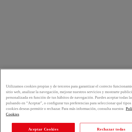
Utilizamos cookies propias y de terceros para garantizar el correcto funcionami
sitio web, analizar la navegación, mejorar nuestros servicios y mostrarte public
personalizada en función de tus hábitos de navegación. Puedes aceptar todas la
pulsando en “Aceptar”, o configurar tus preferencias para seleccionar qué tipos
cookies deseas permitir o rechazar. Para más información, consulta nuestra
Pol
Cookies
Aceptar Cookies
Rechazar todas