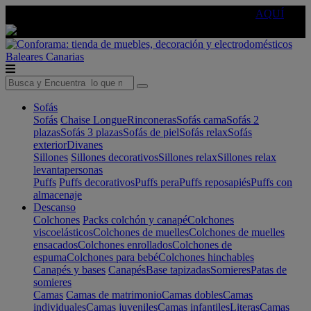
🔵Cambia tu electro con
-10% EXTRA
de descuento ☑️
AQUÍ
Baleares
Canarias
Sofás
Sofás
Chaise Longue
Rinconeras
Sofás cama
Sofás 2
plazas
Sofás 3 plazas
Sofás de piel
Sofás relax
Sofás
exterior
Divanes
Sillones
Sillones decorativos
Sillones relax
Sillones relax
levantapersonas
Puffs
Puffs decorativos
Puffs pera
Puffs reposapiés
Puffs con
almacenaje
Descanso
Colchones
Packs colchón y canapé
Colchones
viscoelásticos
Colchones de muelles
Colchones de muelles
ensacados
Colchones enrollados
Colchones de
espuma
Colchones para bebé
Colchones hinchables
Canapés y bases
Canapés
Base tapizadas
Somieres
Patas de
somieres
Camas
Camas de matrimonio
Camas dobles
Camas
individuales
Camas juveniles
Camas infantiles
Literas
Camas