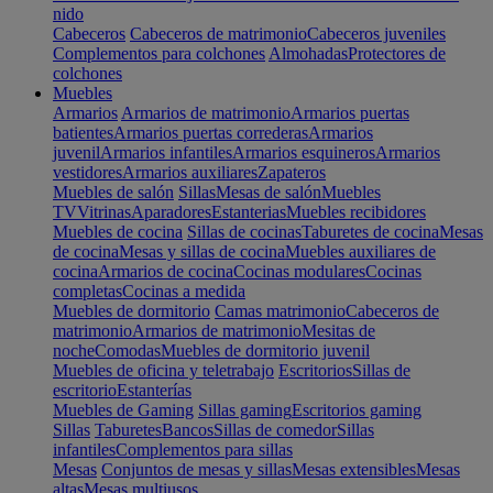
nido
Cabeceros
Cabeceros de matrimonio
Cabeceros juveniles
Complementos para colchones
Almohadas
Protectores de
colchones
Muebles
Armarios
Armarios de matrimonio
Armarios puertas
batientes
Armarios puertas correderas
Armarios
juvenil
Armarios infantiles
Armarios esquineros
Armarios
vestidores
Armarios auxiliares
Zapateros
Muebles de salón
Sillas
Mesas de salón
Muebles
TV
Vitrinas
Aparadores
Estanterias
Muebles recibidores
Muebles de cocina
Sillas de cocinas
Taburetes de cocina
Mesas
de cocina
Mesas y sillas de cocina
Muebles auxiliares de
cocina
Armarios de cocina
Cocinas modulares
Cocinas
completas
Cocinas a medida
Muebles de dormitorio
Camas matrimonio
Cabeceros de
matrimonio
Armarios de matrimonio
Mesitas de
noche
Comodas
Muebles de dormitorio juvenil
Muebles de oficina y teletrabajo
Escritorios
Sillas de
escritorio
Estanterías
Muebles de Gaming
Sillas gaming
Escritorios gaming
Sillas
Taburetes
Bancos
Sillas de comedor
Sillas
infantiles
Complementos para sillas
Mesas
Conjuntos de mesas y sillas
Mesas extensibles
Mesas
altas
Mesas multiusos