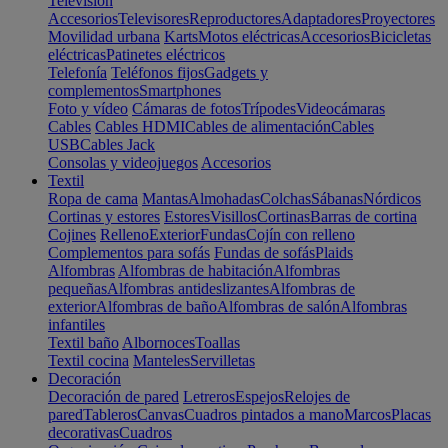
Televisión
Accesorios
Televisores
Reproductores
Adaptadores
Proyectores
Movilidad urbana
Karts
Motos eléctricas
Accesorios
Bicicletas
eléctricas
Patinetes eléctricos
Telefonía
Teléfonos fijos
Gadgets y
complementos
Smartphones
Foto y vídeo
Cámaras de fotos
Trípodes
Videocámaras
Cables
Cables HDMI
Cables de alimentación
Cables
USB
Cables Jack
Consolas y videojuegos
Accesorios
Textil
Ropa de cama
Mantas
Almohadas
Colchas
Sábanas
Nórdicos
Cortinas y estores
Estores
Visillos
Cortinas
Barras de cortina
Cojines
Relleno
Exterior
Fundas
Cojín con relleno
Complementos para sofás
Fundas de sofás
Plaids
Alfombras
Alfombras de habitación
Alfombras
pequeñas
Alfombras antideslizantes
Alfombras de
exterior
Alfombras de baño
Alfombras de salón
Alfombras
infantiles
Textil baño
Albornoces
Toallas
Textil cocina
Manteles
Servilletas
Decoración
Decoración de pared
Letreros
Espejos
Relojes de
pared
Tableros
Canvas
Cuadros pintados a mano
Marcos
Placas
decorativas
Cuadros