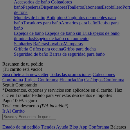
Accesorios de baño
Colgadores
baño
Papeleras
Dispensadores
Toalleros
Jaboneras
Escobillero
Port
de ropa
Muebles de baño
Botiquines
Conjuntos de muebles para
baño
Tocadores para baño
Armarios para baño
Repisa para
baño
Espejos de baño
Espejos de baño sin Luz
Espejos de baño
iluminados
Espejos de baño con aumento
Sanitarios
Bañeras
Lavabos
Mamparas
Grifería
Grifos para cocina
Grifos para ducha
Seguridad de baño
Barras de seguridad para baño
Resumen de tu pedido
¡Tu carrito está vacío!
Suscríbete a la newsletter
Todas las promociones
Colecciones
Conforama
Tarjeta Conforama
Financiación
Catálogos Conforama
Seguir Comprando
*Descuentos, cupones y servicios son aplicados en el carrito. Haz
clic en Tramitar Pedido para ver estos descuentos e importes
Pago 100% seguro
Total con descuento
(IVA incluido*)
Ir Al Carrito
Estado de mi pedido
Tiendas
Ayuda
Blog
App Conforama
Baleares