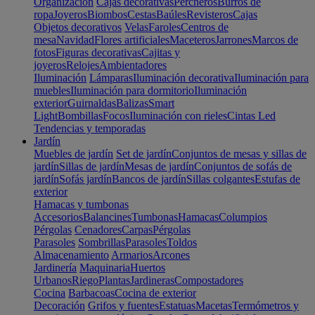
Organización
Cajas decorativas
Percheros
Burros de
ropa
Joyeros
Biombos
Cestas
Baúles
Revisteros
Cajas
Objetos decorativos
Velas
Faroles
Centros de
mesa
Navidad
Flores artificiales
Maceteros
Jarrones
Marcos de
fotos
Figuras decorativas
Cajitas y
joyeros
Relojes
Ambientadores
Iluminación
Lámparas
Iluminación decorativa
Iluminación para
muebles
Iluminación para dormitorio
Iluminación
exterior
Guirnaldas
Balizas
Smart
Light
Bombillas
Focos
Iluminación con rieles
Cintas Led
Tendencias y temporadas
Jardín
Muebles de jardín
Set de jardín
Conjuntos de mesas y sillas de
jardín
Sillas de jardín
Mesas de jardín
Conjuntos de sofás de
jardín
Sofás jardín
Bancos de jardín
Sillas colgantes
Estufas de
exterior
Hamacas y tumbonas
Accesorios
Balancines
Tumbonas
Hamacas
Columpios
Pérgolas
Cenadores
Carpas
Pérgolas
Parasoles
Sombrillas
Parasoles
Toldos
Almacenamiento
Armarios
Arcones
Jardinería
Maquinaria
Huertos
Urbanos
Riego
Plantas
Jardineras
Compostadores
Cocina
Barbacoas
Cocina de exterior
Decoración
Grifos y fuentes
Estatuas
Macetas
Termómetros y