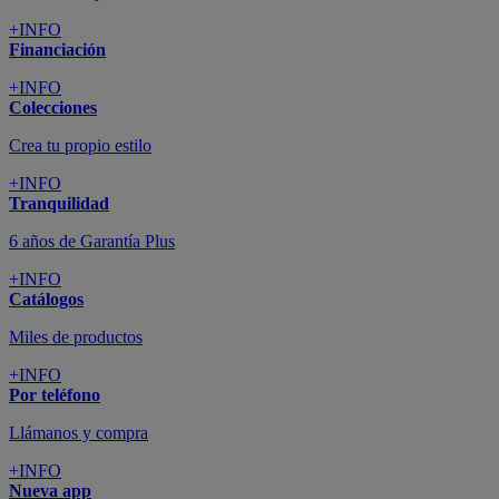
+INFO
Financiación
+INFO
Colecciones
Crea tu propio estilo
+INFO
Tranquilidad
6 años de Garantía Plus
+INFO
Catálogos
Miles de productos
+INFO
Por teléfono
Llámanos y compra
+INFO
Nueva app