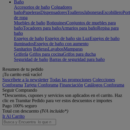
Baño
Accesorios de baño
Colgadores
baño
Papeleras
Dispensadores
Toalleros
Jaboneras
Escobillero
Port
de ropa
Muebles de baño
Botiquines
Conjuntos de muebles para
baño
Tocadores para baño
Armarios para baño
Repisa para
baño
Espejos de baño
Espejos de baño sin Luz
Espejos de baño
iluminados
Espejos de baño con aumento
Sanitarios
Bañeras
Lavabos
Mamparas
Grifería
Grifos para cocina
Grifos para ducha
Seguridad de baño
Barras de seguridad para baño
Resumen de tu pedido
¡Tu carrito está vacío!
Suscríbete a la newsletter
Todas las promociones
Colecciones
Conforama
Tarjeta Conforama
Financiación
Catálogos Conforama
Seguir Comprando
*Descuentos, cupones y servicios son aplicados en el carrito. Haz
clic en Tramitar Pedido para ver estos descuentos e importes
Pago 100% seguro
Total con descuento
(IVA incluido*)
Ir Al Carrito