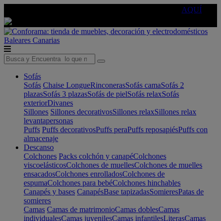
🔵Cambia tu electro con
-10% EXTRA
de descuento ☑️
AQUÍ
Baleares
Canarias
Sofás
Sofás
Chaise Longue
Rinconeras
Sofás cama
Sofás 2
plazas
Sofás 3 plazas
Sofás de piel
Sofás relax
Sofás
exterior
Divanes
Sillones
Sillones decorativos
Sillones relax
Sillones relax
levantapersonas
Puffs
Puffs decorativos
Puffs pera
Puffs reposapiés
Puffs con
almacenaje
Descanso
Colchones
Packs colchón y canapé
Colchones
viscoelásticos
Colchones de muelles
Colchones de muelles
ensacados
Colchones enrollados
Colchones de
espuma
Colchones para bebé
Colchones hinchables
Canapés y bases
Canapés
Base tapizadas
Somieres
Patas de
somieres
Camas
Camas de matrimonio
Camas dobles
Camas
individuales
Camas juveniles
Camas infantiles
Literas
Camas