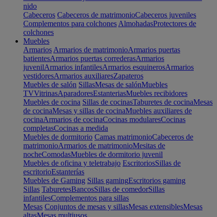
nido
Cabeceros
Cabeceros de matrimonio
Cabeceros juveniles
Complementos para colchones
Almohadas
Protectores de
colchones
Muebles
Armarios
Armarios de matrimonio
Armarios puertas
batientes
Armarios puertas correderas
Armarios
juvenil
Armarios infantiles
Armarios esquineros
Armarios
vestidores
Armarios auxiliares
Zapateros
Muebles de salón
Sillas
Mesas de salón
Muebles
TV
Vitrinas
Aparadores
Estanterias
Muebles recibidores
Muebles de cocina
Sillas de cocinas
Taburetes de cocina
Mesas
de cocina
Mesas y sillas de cocina
Muebles auxiliares de
cocina
Armarios de cocina
Cocinas modulares
Cocinas
completas
Cocinas a medida
Muebles de dormitorio
Camas matrimonio
Cabeceros de
matrimonio
Armarios de matrimonio
Mesitas de
noche
Comodas
Muebles de dormitorio juvenil
Muebles de oficina y teletrabajo
Escritorios
Sillas de
escritorio
Estanterías
Muebles de Gaming
Sillas gaming
Escritorios gaming
Sillas
Taburetes
Bancos
Sillas de comedor
Sillas
infantiles
Complementos para sillas
Mesas
Conjuntos de mesas y sillas
Mesas extensibles
Mesas
altas
Mesas multiusos