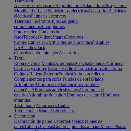
Televisión
Accesorios
Televisores
Reproductores
Adaptadores
Proyectores
Movilidad urbana
Karts
Motos eléctricas
Accesorios
Bicicletas
eléctricas
Patinetes eléctricos
Telefonía
Teléfonos fijos
Gadgets y
complementos
Smartphones
Foto y vídeo
Cámaras de
fotos
Trípodes
Videocámaras
Objetivos
Cables
Cables HDMI
Cables de alimentación
Cables
USB
Cables Jack
Consolas y videojuegos
Accesorios
Textil
Ropa de cama
Mantas
Almohadas
Colchas
Sábanas
Nórdicos
Cortinas y estores
Estores
Visillos
Cortinas
Barras de cortina
Cojines
Relleno
Exterior
Fundas
Cojín con relleno
Complementos para sofás
Fundas de sofás
Plaids
Alfombras
Alfombras de habitación
Alfombras
pequeñas
Alfombras antideslizantes
Alfombras de
exterior
Alfombras de baño
Alfombras de salón
Alfombras
infantiles
Textil baño
Albornoces
Toallas
Textil cocina
Manteles
Servilletas
Decoración
Decoración de pared
Letreros
Espejos
Relojes de
pared
Tableros
Canvas
Cuadros pintados a mano
Marcos
Placas