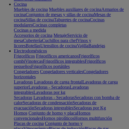
Cocina
Muebles de cocina
Muebles auxiliares de cocina
Armarios de
cocina
Conjuntos de mesas y sillas de cocina
Mesas de
cocina
Sillas de cocina
Taburetes de cocina
Cocinas
modulares
Cocinas completas
Cocinas a medida
Accesorios de cocina
Menaje
Servicio de
mesa
Cubertería
Cuchillos para chef
Vinos y
licores
Botellas
Utensilios de cocina
Vajilla
Bandejas
Electrodomésticos
Frigoríficos
Frigoríficos americanos
Frigoríficos
combi
Vinotecas
Frigoríficos integrables
Frigoríficos
pequeños
Frigoríficos portátiles
Congeladores
Congeladores verticales
Congeladores
horizontales
Lavadoras
Lavadoras de carga frontal
Lavadoras de carga
superior
Lavadoras - Secadoras
Lavadoras
integrables
Lavadoras por kg
Secadoras
Lavadoras - Secadoras
Secadoras con bomba de
calor
Secadoras de condensación
Secadoras de
evacuación
Secadoras integrables
Secadoras por Kg
Hornos
Conjunto de horno y placa
Hornos
convencionales
Hornos pirolíticos
Hornos multifunción
Placas de cocina
Conjunto de horno y
placa
Vitrocerámica
Placas de inducción
Placas de gas