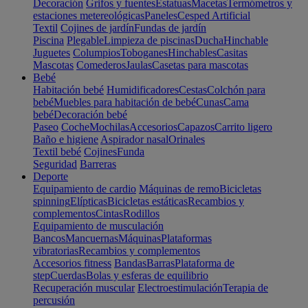
Decoración
Grifos y fuentes
Estatuas
Macetas
Termómetros y
estaciones metereológicas
Paneles
Cesped Artificial
Textil
Cojines de jardín
Fundas de jardín
Piscina
Plegable
Limpieza de piscinas
Ducha
Hinchable
Juguetes
Columpios
Toboganes
Hinchables
Casitas
Mascotas
Comederos
Jaulas
Casetas para mascotas
Bebé
Habitación bebé
Humidificadores
Cestas
Colchón para
bebé
Muebles para habitación de bebé
Cunas
Cama
bebé
Decoración bebé
Paseo
Coche
Mochilas
Accesorios
Capazos
Carrito ligero
Baño e higiene
Aspirador nasal
Orinales
Textil bebé
Cojines
Funda
Seguridad
Barreras
Deporte
Equipamiento de cardio
Máquinas de remo
Bicicletas
spinning
Elípticas
Bicicletas estáticas
Recambios y
complementos
Cintas
Rodillos
Equipamiento de musculación
Bancos
Mancuernas
Máquinas
Plataformas
vibratorias
Recambios y complementos
Accesorios fitness
Bandas
Barras
Plataforma de
step
Cuerdas
Bolas y esferas de equilibrio
Recuperación muscular
Electroestimulación
Terapia de
percusión