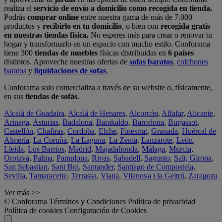
realiza el
servicio de envío a domicilio como recogida en tienda.
Podrás
comprar online
entre nuestra gama de más de 7.000
productos y
recibirlo en tu domicilio
, o bien con
recogida gratis
en nuestras tiendas física.
No esperes más para crear o renovar tu
hogar y transformarlo en un espacio con mucho estilo. Conforama
tiene 300
tiendas de muebles
físicas distribuidas en
6 países
distintos. Aproveche nuestras ofertas de
sofas baratos
,
colchones
baratos
y
liquidaciones de sofas
.
Conforama solo comercializa a través de su website o, físicamente,
en sus
tiendas de sofás
.
Alcalá de Guadaíra
,
Alcalá de Henares
,
Alcorcón
,
Alfafar
,
Alicante
,
Arinaga
,
Asturias
,
Badalona
,
Barakaldo
,
Barcelona
,
Burjassot
,
Castellón
,
Chafiras
,
Cordoba
,
Elche
,
Finestrat
,
Granada
,
Huércal de
Almería
,
La Coruña
,
La Laguna
,
La Zenia
,
Lanzarote
,
León
,
Lleida
,
Los Barrios
,
Madrid
,
Majadahonda
,
Málaga
,
Murcia
,
Orotava
,
Palma
,
Pamplona
,
Rivas
,
Sabadell
,
Sagunto
,
Salt, Girona
,
San Sebastian
,
Sant Boi
,
Santander
,
Santiago de Compostela
,
Sevilla
,
Tamaraceite
,
Terrassa
,
Viana
,
Vilanova i la Geltrú
,
Zaragoza
Ver más >>
© Conforama
Términos y Condiciones
Política de privacidad
Política de cookies
Configuración de Cookies