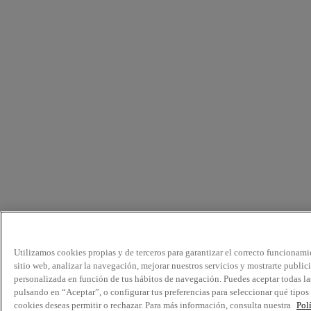
Utilizamos cookies propias y de terceros para garantizar el correcto funcionami
sitio web, analizar la navegación, mejorar nuestros servicios y mostrarte public
personalizada en función de tus hábitos de navegación. Puedes aceptar todas la
pulsando en “Aceptar”, o configurar tus preferencias para seleccionar qué tipos
cookies deseas permitir o rechazar. Para más información, consulta nuestra
Pol