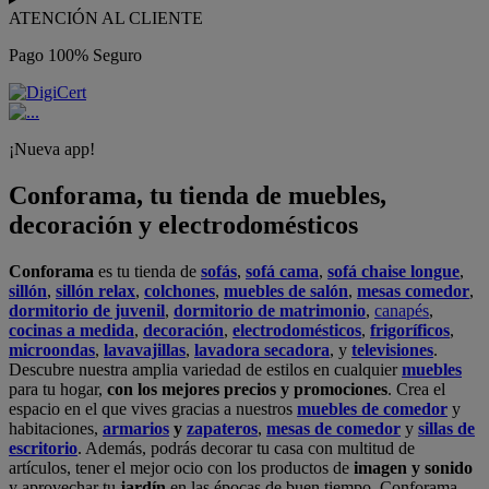
ATENCIÓN AL CLIENTE
Pago 100% Seguro
¡Nueva app!
Conforama, tu tienda de muebles,
decoración y electrodomésticos
Conforama
es tu tienda de
sofás
,
sofá cama
,
sofá chaise longue
,
sillón
,
sillón relax
,
colchones
,
muebles de salón
,
mesas comedor
,
dormitorio de juvenil
,
dormitorio de matrimonio
,
canapés
,
cocinas a medida
,
decoración
,
electrodomésticos
,
frigoríficos
,
microondas
,
lavavajillas
,
lavadora secadora
, y
televisiones
.
Descubre nuestra amplia variedad de estilos en cualquier
muebles
para tu hogar,
con los mejores precios y promociones
. Crea el
espacio en el que vives gracias a nuestros
muebles de comedor
y
habitaciones,
armarios
y
zapateros
,
mesas de comedor
y
sillas de
escritorio
. Además, podrás decorar tu casa con multitud de
artículos, tener el mejor ocio con los productos de
imagen y sonido
y aprovechar tu
jardín
en las épocas de buen tiempo. Conforama