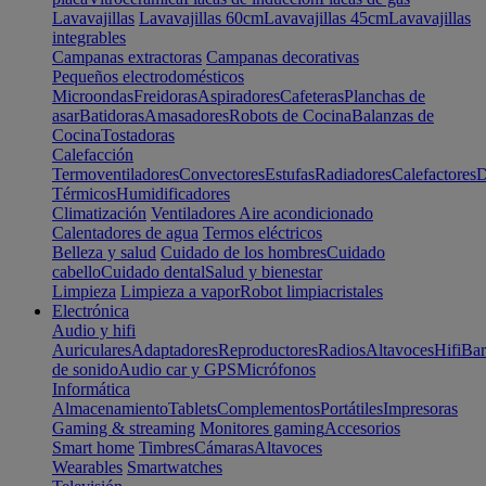
Lavavajillas
Lavavajillas 60cm
Lavavajillas 45cm
Lavavajillas
integrables
Campanas extractoras
Campanas decorativas
Pequeños electrodomésticos
Microondas
Freidoras
Aspiradores
Cafeteras
Planchas de
asar
Batidoras
Amasadores
Robots de Cocina
Balanzas de
Cocina
Tostadoras
Calefacción
Termoventiladores
Convectores
Estufas
Radiadores
Calefactores
D
Térmicos
Humidificadores
Climatización
Ventiladores
Aire acondicionado
Calentadores de agua
Termos eléctricos
Belleza y salud
Cuidado de los hombres
Cuidado
cabello
Cuidado dental
Salud y bienestar
Limpieza
Limpieza a vapor
Robot limpiacristales
Electrónica
Audio y hifi
Auriculares
Adaptadores
Reproductores
Radios
Altavoces
Hifi
Bar
de sonido
Audio car y GPS
Micrófonos
Informática
Almacenamiento
Tablets
Complementos
Portátiles
Impresoras
Gaming & streaming
Monitores gaming
Accesorios
Smart home
Timbres
Cámaras
Altavoces
Wearables
Smartwatches