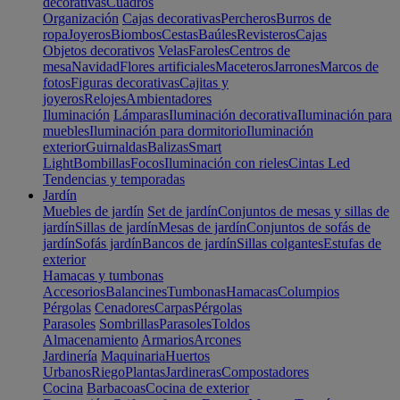
decorativas
Cuadros
Organización
Cajas decorativas
Percheros
Burros de
ropa
Joyeros
Biombos
Cestas
Baúles
Revisteros
Cajas
Objetos decorativos
Velas
Faroles
Centros de
mesa
Navidad
Flores artificiales
Maceteros
Jarrones
Marcos de
fotos
Figuras decorativas
Cajitas y
joyeros
Relojes
Ambientadores
Iluminación
Lámparas
Iluminación decorativa
Iluminación para
muebles
Iluminación para dormitorio
Iluminación
exterior
Guirnaldas
Balizas
Smart
Light
Bombillas
Focos
Iluminación con rieles
Cintas Led
Tendencias y temporadas
Jardín
Muebles de jardín
Set de jardín
Conjuntos de mesas y sillas de
jardín
Sillas de jardín
Mesas de jardín
Conjuntos de sofás de
jardín
Sofás jardín
Bancos de jardín
Sillas colgantes
Estufas de
exterior
Hamacas y tumbonas
Accesorios
Balancines
Tumbonas
Hamacas
Columpios
Pérgolas
Cenadores
Carpas
Pérgolas
Parasoles
Sombrillas
Parasoles
Toldos
Almacenamiento
Armarios
Arcones
Jardinería
Maquinaria
Huertos
Urbanos
Riego
Plantas
Jardineras
Compostadores
Cocina
Barbacoas
Cocina de exterior