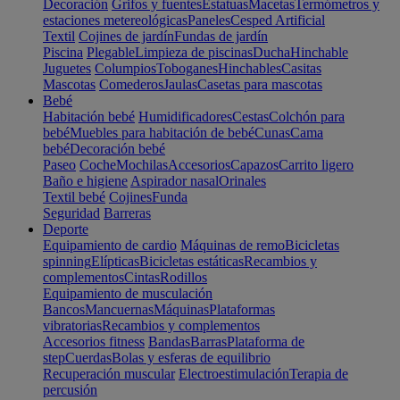
Decoración
Grifos y fuentes
Estatuas
Macetas
Termómetros y
estaciones metereológicas
Paneles
Cesped Artificial
Textil
Cojines de jardín
Fundas de jardín
Piscina
Plegable
Limpieza de piscinas
Ducha
Hinchable
Juguetes
Columpios
Toboganes
Hinchables
Casitas
Mascotas
Comederos
Jaulas
Casetas para mascotas
Bebé
Habitación bebé
Humidificadores
Cestas
Colchón para
bebé
Muebles para habitación de bebé
Cunas
Cama
bebé
Decoración bebé
Paseo
Coche
Mochilas
Accesorios
Capazos
Carrito ligero
Baño e higiene
Aspirador nasal
Orinales
Textil bebé
Cojines
Funda
Seguridad
Barreras
Deporte
Equipamiento de cardio
Máquinas de remo
Bicicletas
spinning
Elípticas
Bicicletas estáticas
Recambios y
complementos
Cintas
Rodillos
Equipamiento de musculación
Bancos
Mancuernas
Máquinas
Plataformas
vibratorias
Recambios y complementos
Accesorios fitness
Bandas
Barras
Plataforma de
step
Cuerdas
Bolas y esferas de equilibrio
Recuperación muscular
Electroestimulación
Terapia de
percusión