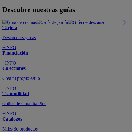
Todo en tu móvil
+INFO
Suscríbete
Cupón de dto. de 10€
+INFO
Tiendas de sofás y muebles
¡Encuentra la tuya!
+INFO
Tu cuenta
Promociones exclusivas
+INFO
El blog
Busca tu inspiración
+INFO
Grandes marcas de muebles, sofás,