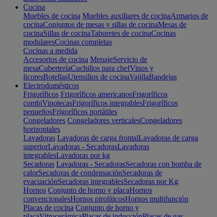
Cocina
Muebles de cocina
Muebles auxiliares de cocina
Armarios de
cocina
Conjuntos de mesas y sillas de cocina
Mesas de
cocina
Sillas de cocina
Taburetes de cocina
Cocinas
modulares
Cocinas completas
Cocinas a medida
Accesorios de cocina
Menaje
Servicio de
mesa
Cubertería
Cuchillos para chef
Vinos y
licores
Botellas
Utensilios de cocina
Vajilla
Bandejas
Electrodomésticos
Frigoríficos
Frigoríficos americanos
Frigoríficos
combi
Vinotecas
Frigoríficos integrables
Frigoríficos
pequeños
Frigoríficos portátiles
Congeladores
Congeladores verticales
Congeladores
horizontales
Lavadoras
Lavadoras de carga frontal
Lavadoras de carga
superior
Lavadoras - Secadoras
Lavadoras
integrables
Lavadoras por kg
Secadoras
Lavadoras - Secadoras
Secadoras con bomba de
calor
Secadoras de condensación
Secadoras de
evacuación
Secadoras integrables
Secadoras por Kg
Hornos
Conjunto de horno y placa
Hornos
convencionales
Hornos pirolíticos
Hornos multifunción
Placas de cocina
Conjunto de horno y
placa
Vitrocerámica
Placas de inducción
Placas de gas