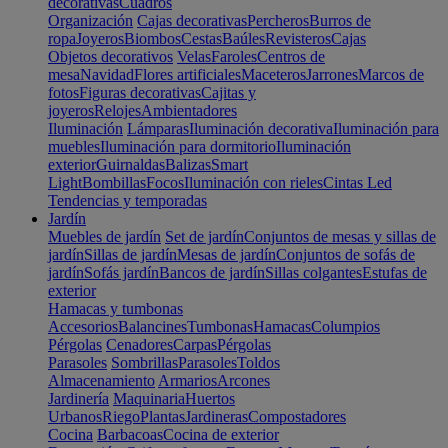
decorativas
Cuadros
Organización
Cajas decorativas
Percheros
Burros de
ropa
Joyeros
Biombos
Cestas
Baúles
Revisteros
Cajas
Objetos decorativos
Velas
Faroles
Centros de
mesa
Navidad
Flores artificiales
Maceteros
Jarrones
Marcos de
fotos
Figuras decorativas
Cajitas y
joyeros
Relojes
Ambientadores
Iluminación
Lámparas
Iluminación decorativa
Iluminación para
muebles
Iluminación para dormitorio
Iluminación
exterior
Guirnaldas
Balizas
Smart
Light
Bombillas
Focos
Iluminación con rieles
Cintas Led
Tendencias y temporadas
Jardín
Muebles de jardín
Set de jardín
Conjuntos de mesas y sillas de
jardín
Sillas de jardín
Mesas de jardín
Conjuntos de sofás de
jardín
Sofás jardín
Bancos de jardín
Sillas colgantes
Estufas de
exterior
Hamacas y tumbonas
Accesorios
Balancines
Tumbonas
Hamacas
Columpios
Pérgolas
Cenadores
Carpas
Pérgolas
Parasoles
Sombrillas
Parasoles
Toldos
Almacenamiento
Armarios
Arcones
Jardinería
Maquinaria
Huertos
Urbanos
Riego
Plantas
Jardineras
Compostadores
Cocina
Barbacoas
Cocina de exterior