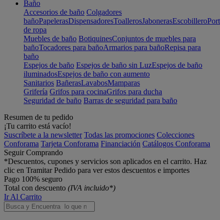
Baño
Accesorios de baño
Colgadores
baño
Papeleras
Dispensadores
Toalleros
Jaboneras
Escobillero
Port
de ropa
Muebles de baño
Botiquines
Conjuntos de muebles para
baño
Tocadores para baño
Armarios para baño
Repisa para
baño
Espejos de baño
Espejos de baño sin Luz
Espejos de baño
iluminados
Espejos de baño con aumento
Sanitarios
Bañeras
Lavabos
Mamparas
Grifería
Grifos para cocina
Grifos para ducha
Seguridad de baño
Barras de seguridad para baño
Resumen de tu pedido
¡Tu carrito está vacío!
Suscríbete a la newsletter
Todas las promociones
Colecciones
Conforama
Tarjeta Conforama
Financiación
Catálogos Conforama
Seguir Comprando
*Descuentos, cupones y servicios son aplicados en el carrito. Haz
clic en Tramitar Pedido para ver estos descuentos e importes
Pago 100% seguro
Total con descuento
(IVA incluido*)
Ir Al Carrito