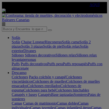
🔵Cambia tu electro con
-10% EXTRA
de descuento ☑️
AQUÍ
Baleares
Canarias
Sofás
Sofás
Chaise Longue
Rinconeras
Sofás cama
Sofás 2
plazas
Sofás 3 plazas
Sofás de piel
Sofás relax
Sofás
exterior
Divanes
Sillones
Sillones decorativos
Sillones relax
Sillones relax
levantapersonas
Puffs
Puffs decorativos
Puffs pera
Puffs reposapiés
Puffs con
almacenaje
Descanso
Colchones
Packs colchón y canapé
Colchones
viscoelásticos
Colchones de muelles
Colchones de muelles
ensacados
Colchones enrollados
Colchones de
espuma
Colchones para bebé
Colchones hinchables
Canapés y bases
Canapés
Base tapizadas
Somieres
Patas de
somieres
Camas
Camas de matrimonio
Camas dobles
Camas
individuales
Camas juveniles
Camas infantiles
Literas
Camas