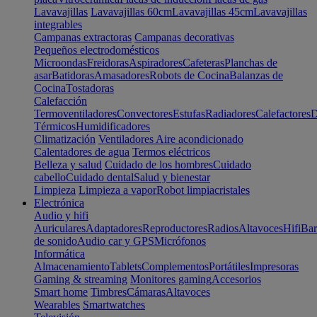
Lavavajillas
Lavavajillas 60cm
Lavavajillas 45cm
Lavavajillas
integrables
Campanas extractoras
Campanas decorativas
Pequeños electrodomésticos
Microondas
Freidoras
Aspiradores
Cafeteras
Planchas de
asar
Batidoras
Amasadores
Robots de Cocina
Balanzas de
Cocina
Tostadoras
Calefacción
Termoventiladores
Convectores
Estufas
Radiadores
Calefactores
D
Térmicos
Humidificadores
Climatización
Ventiladores
Aire acondicionado
Calentadores de agua
Termos eléctricos
Belleza y salud
Cuidado de los hombres
Cuidado
cabello
Cuidado dental
Salud y bienestar
Limpieza
Limpieza a vapor
Robot limpiacristales
Electrónica
Audio y hifi
Auriculares
Adaptadores
Reproductores
Radios
Altavoces
Hifi
Bar
de sonido
Audio car y GPS
Micrófonos
Informática
Almacenamiento
Tablets
Complementos
Portátiles
Impresoras
Gaming & streaming
Monitores gaming
Accesorios
Smart home
Timbres
Cámaras
Altavoces
Wearables
Smartwatches