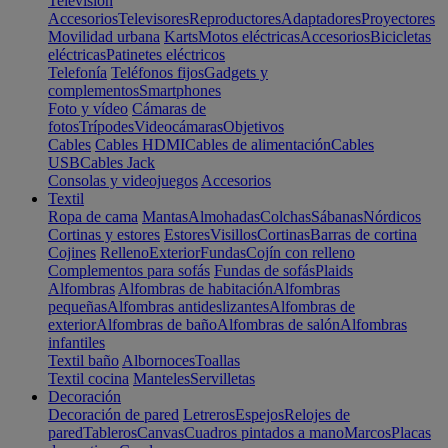
Televisión
Accesorios
Televisores
Reproductores
Adaptadores
Proyectores
Movilidad urbana
Karts
Motos eléctricas
Accesorios
Bicicletas
eléctricas
Patinetes eléctricos
Telefonía
Teléfonos fijos
Gadgets y
complementos
Smartphones
Foto y vídeo
Cámaras de
fotos
Trípodes
Videocámaras
Objetivos
Cables
Cables HDMI
Cables de alimentación
Cables
USB
Cables Jack
Consolas y videojuegos
Accesorios
Textil
Ropa de cama
Mantas
Almohadas
Colchas
Sábanas
Nórdicos
Cortinas y estores
Estores
Visillos
Cortinas
Barras de cortina
Cojines
Relleno
Exterior
Fundas
Cojín con relleno
Complementos para sofás
Fundas de sofás
Plaids
Alfombras
Alfombras de habitación
Alfombras
pequeñas
Alfombras antideslizantes
Alfombras de
exterior
Alfombras de baño
Alfombras de salón
Alfombras
infantiles
Textil baño
Albornoces
Toallas
Textil cocina
Manteles
Servilletas
Decoración
Decoración de pared
Letreros
Espejos
Relojes de
pared
Tableros
Canvas
Cuadros pintados a mano
Marcos
Placas