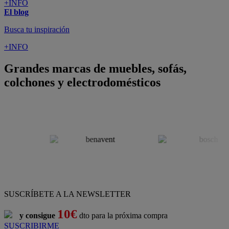
ATENCIÓN AL CLIENTE
Pago 100% Seguro
¡Nueva app!
Conforama, tu tienda de muebles,
decoración y electrodomésticos
Conforama
es tu tienda de
sofás
,
sofá cama
,
sofá chaise longue
,
sillón
,
sillón relax
,
colchones
,
muebles de salón
,
mesas comedor
,
dormitorio de juvenil
,
dormitorio de matrimonio
,
canapés
,
cocinas a medida
,
decoración
,
electrodomésticos
,
frigoríficos
,
microondas
,
lavavajillas
,
lavadora secadora
, y
televisiones
.
Descubre nuestra amplia variedad de estilos en cualquier
muebles
para tu hogar,
con los mejores precios y promociones
. Crea el
espacio en el que vives gracias a nuestros
muebles de comedor
y
habitaciones,
armarios
y
zapateros
,
mesas de comedor
y
sillas de
escritorio
. Además, podrás decorar tu casa con multitud de
artículos, tener el mejor ocio con los productos de
imagen y sonido
y aprovechar tu
jardín
en las épocas de buen tiempo. Conforama