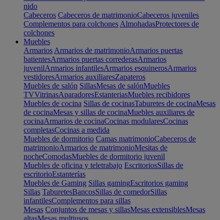
nido
Cabeceros
Cabeceros de matrimonio
Cabeceros juveniles
Complementos para colchones
Almohadas
Protectores de
colchones
Muebles
Armarios
Armarios de matrimonio
Armarios puertas
batientes
Armarios puertas correderas
Armarios
juvenil
Armarios infantiles
Armarios esquineros
Armarios
vestidores
Armarios auxiliares
Zapateros
Muebles de salón
Sillas
Mesas de salón
Muebles
TV
Vitrinas
Aparadores
Estanterias
Muebles recibidores
Muebles de cocina
Sillas de cocinas
Taburetes de cocina
Mesas
de cocina
Mesas y sillas de cocina
Muebles auxiliares de
cocina
Armarios de cocina
Cocinas modulares
Cocinas
completas
Cocinas a medida
Muebles de dormitorio
Camas matrimonio
Cabeceros de
matrimonio
Armarios de matrimonio
Mesitas de
noche
Comodas
Muebles de dormitorio juvenil
Muebles de oficina y teletrabajo
Escritorios
Sillas de
escritorio
Estanterías
Muebles de Gaming
Sillas gaming
Escritorios gaming
Sillas
Taburetes
Bancos
Sillas de comedor
Sillas
infantiles
Complementos para sillas
Mesas
Conjuntos de mesas y sillas
Mesas extensibles
Mesas
altas
Mesas multiusos