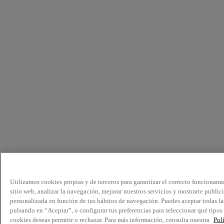
Utilizamos cookies propias y de terceros para garantizar el correcto funcionami
sitio web, analizar la navegación, mejorar nuestros servicios y mostrarte public
personalizada en función de tus hábitos de navegación. Puedes aceptar todas la
pulsando en “Aceptar”, o configurar tus preferencias para seleccionar qué tipos
cookies deseas permitir o rechazar. Para más información, consulta nuestra
Pol