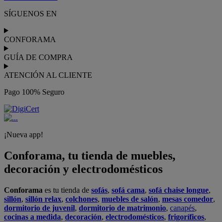
realiza el
servicio de envío a domicilio como recogida en tienda.
Podrás
comprar online
entre nuestra gama de más de 7.000
productos y
recibirlo en tu domicilio
, o bien con
recogida gratis
en nuestras tiendas física.
No esperes más para crear o renovar tu
hogar y transformarlo en un espacio con mucho estilo. Conforama
tiene 300
tiendas de muebles
físicas distribuidas en
6 países
distintos. Aproveche nuestras ofertas de
sofas baratos
,
colchones
baratos
y
liquidaciones de sofas
.
Conforama solo comercializa a través de su website o, físicamente,
en sus
tiendas de sofás
.
Alcalá de Guadaíra
,
Alcalá de Henares
,
Alcorcón
,
Alfafar
,
Alicante
,
Arinaga
,
Asturias
,
Badalona
,
Barakaldo
,
Barcelona
,
Burjassot
,
Castellón
,
Chafiras
,
Cordoba
,
Elche
,
Finestrat
,
Granada
,
Huércal de
Almería
,
La Coruña
,
La Laguna
,
La Zenia
,
Lanzarote
,
León
,
Lleida
,
Los Barrios
,
Madrid
,
Majadahonda
,
Málaga
,
Murcia
,
Orotava
,
Palma
,
Pamplona
,
Rivas
,
Sabadell
,
Sagunto
,
Salt, Girona
,
San Sebastian
,
Sant Boi
,
Santander
,
Santiago de Compostela
,
Sevilla
,
Tamaraceite
,
Terrassa
,
Viana
,
Vilanova i la Geltrú
,
Zaragoza
Ver más >>
© Conforama
Términos y Condiciones
Política de privacidad
Política de cookies
Configuración de Cookies