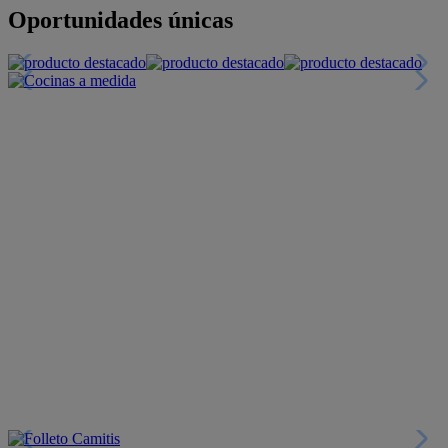
+INFO
Financiación
+INFO
Colecciones
Crea tu propio estilo
+INFO
Tranquilidad
6 años de Garantía Plus
+INFO
Catálogos
Miles de productos
+INFO
Por teléfono
Llámanos y compra
+INFO
Nueva app