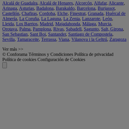
Alcalá de Guadaíra
,
Alcalá de Henares
,
Alcorcón
,
Alfafar
,
Alicante
,
Arinaga
,
Asturias
,
Badalona
,
Barakaldo
,
Barcelona
,
Burjassot
,
Castellón
,
Chafiras
,
Cordoba
,
Elche
,
Finestrat
,
Granada
,
Huércal de
Almería
,
La Coruña
,
La Laguna
,
La Zenia
,
Lanzarote
,
León
,
Lleida
,
Los Barrios
,
Madrid
,
Majadahonda
,
Málaga
,
Murcia
,
Orotava
,
Palma
,
Pamplona
,
Rivas
,
Sabadell
,
Sagunto
,
Salt, Girona
,
San Sebastian
,
Sant Boi
,
Santander
,
Santiago de Compostela
,
Sevilla
,
Tamaraceite
,
Terrassa
,
Viana
,
Vilanova i la Geltrú
,
Zaragoza
Ver más >>
© Conforama
Términos y Condiciones
Política de privacidad
Política de cookies
Configuración de Cookies