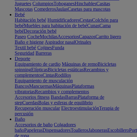
Juguetes
Columpios
Toboganes
Hinchables
Casitas
Mascotas
Comederos
Jaulas
Casetas para mascotas
Bebé
Habitación bebé
Humidificadores
Cestas
Colchón para
bebé
Muebles para habitación de bebé
Cunas
Cama
bebé
Decoración bebé
Paseo
Coche
Mochilas
Accesorios
Capazos
Carrito ligero
Baño e higiene
Aspirador nasal
Orinales
Textil bebé
Cojines
Funda
Seguridad
Barreras
Deporte
Equipamiento de cardio
Máquinas de remo
Bicicletas
spinning
Elípticas
Bicicletas estáticas
Recambios y
complementos
Cintas
Rodillos
Equipamiento de musculación
Bancos
Mancuernas
Máquinas
Plataformas
vibratorias
Recambios y complementos
Accesorios fitness
Bandas
Barras
Plataforma de
step
Cuerdas
Bolas y esferas de equilibrio
Recuperación muscular
Electroestimulación
Terapia de
percusión
Baño
Accesorios de baño
Colgadores
baño
Papeleras
Dispensadores
Toalleros
Jaboneras
Escobillero
Port
de ropa