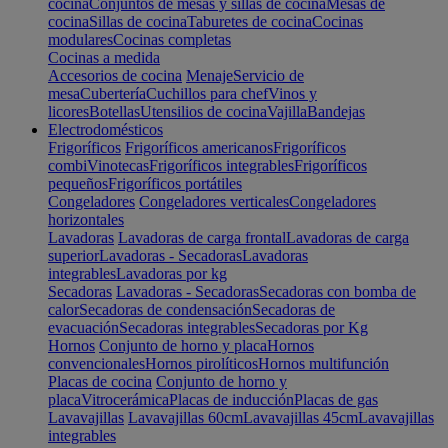
cocina
Conjuntos de mesas y sillas de cocina
Mesas de
cocina
Sillas de cocina
Taburetes de cocina
Cocinas
modulares
Cocinas completas
Cocinas a medida
Accesorios de cocina
Menaje
Servicio de
mesa
Cubertería
Cuchillos para chef
Vinos y
licores
Botellas
Utensilios de cocina
Vajilla
Bandejas
Electrodomésticos
Frigoríficos
Frigoríficos americanos
Frigoríficos
combi
Vinotecas
Frigoríficos integrables
Frigoríficos
pequeños
Frigoríficos portátiles
Congeladores
Congeladores verticales
Congeladores
horizontales
Lavadoras
Lavadoras de carga frontal
Lavadoras de carga
superior
Lavadoras - Secadoras
Lavadoras
integrables
Lavadoras por kg
Secadoras
Lavadoras - Secadoras
Secadoras con bomba de
calor
Secadoras de condensación
Secadoras de
evacuación
Secadoras integrables
Secadoras por Kg
Hornos
Conjunto de horno y placa
Hornos
convencionales
Hornos pirolíticos
Hornos multifunción
Placas de cocina
Conjunto de horno y
placa
Vitrocerámica
Placas de inducción
Placas de gas
Lavavajillas
Lavavajillas 60cm
Lavavajillas 45cm
Lavavajillas
integrables