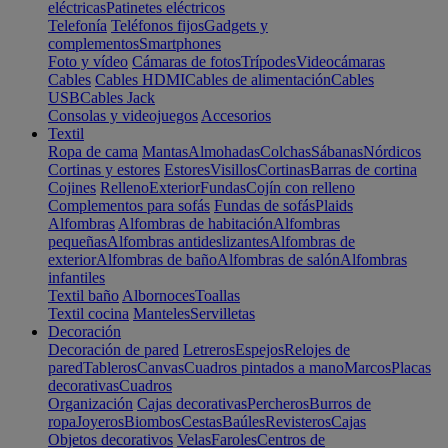
eléctricas
Patinetes eléctricos
Telefonía
Teléfonos fijos
Gadgets y
complementos
Smartphones
Foto y vídeo
Cámaras de fotos
Trípodes
Videocámaras
Cables
Cables HDMI
Cables de alimentación
Cables
USB
Cables Jack
Consolas y videojuegos
Accesorios
Textil
Ropa de cama
Mantas
Almohadas
Colchas
Sábanas
Nórdicos
Cortinas y estores
Estores
Visillos
Cortinas
Barras de cortina
Cojines
Relleno
Exterior
Fundas
Cojín con relleno
Complementos para sofás
Fundas de sofás
Plaids
Alfombras
Alfombras de habitación
Alfombras
pequeñas
Alfombras antideslizantes
Alfombras de
exterior
Alfombras de baño
Alfombras de salón
Alfombras
infantiles
Textil baño
Albornoces
Toallas
Textil cocina
Manteles
Servilletas
Decoración
Decoración de pared
Letreros
Espejos
Relojes de
pared
Tableros
Canvas
Cuadros pintados a mano
Marcos
Placas
decorativas
Cuadros
Organización
Cajas decorativas
Percheros
Burros de
ropa
Joyeros
Biombos
Cestas
Baúles
Revisteros
Cajas
Objetos decorativos
Velas
Faroles
Centros de