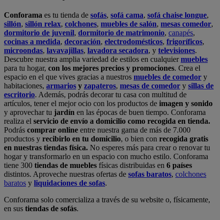
Conforama
es tu tienda de
sofás
,
sofá cama
,
sofá chaise longue
,
sillón
,
sillón relax
,
colchones
,
muebles de salón
,
mesas comedor
,
dormitorio de juvenil
,
dormitorio de matrimonio
,
canapés
,
cocinas a medida
,
decoración
,
electrodomésticos
,
frigoríficos
,
microondas
,
lavavajillas
,
lavadora secadora
, y
televisiones
.
Descubre nuestra amplia variedad de estilos en cualquier
muebles
para tu hogar,
con los mejores precios y promociones
. Crea el
espacio en el que vives gracias a nuestros
muebles de comedor
y
habitaciones,
armarios
y
zapateros
,
mesas de comedor
y
sillas de
escritorio
. Además, podrás decorar tu casa con multitud de
artículos, tener el mejor ocio con los productos de
imagen y sonido
y aprovechar tu
jardín
en las épocas de buen tiempo. Conforama
realiza el
servicio de envío a domicilio como recogida en tienda.
Podrás
comprar online
entre nuestra gama de más de 7.000
productos y
recibirlo en tu domicilio
, o bien con
recogida gratis
en nuestras tiendas física.
No esperes más para crear o renovar tu
hogar y transformarlo en un espacio con mucho estilo. Conforama
tiene 300
tiendas de muebles
físicas distribuidas en
6 países
distintos. Aproveche nuestras ofertas de
sofas baratos
,
colchones
baratos
y
liquidaciones de sofas
.
Conforama solo comercializa a través de su website o, físicamente,
en sus
tiendas de sofás
.