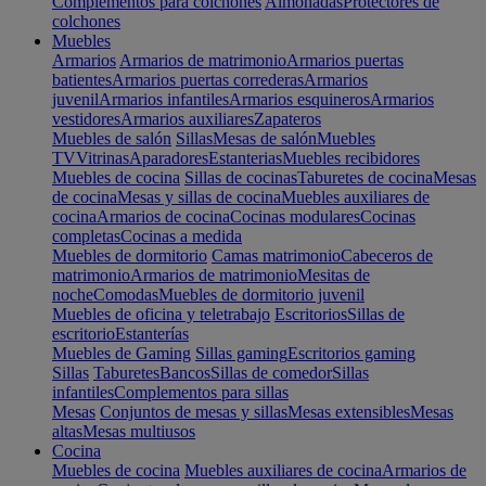
Complementos para colchones
Almohadas
Protectores de
colchones
Muebles
Armarios
Armarios de matrimonio
Armarios puertas
batientes
Armarios puertas correderas
Armarios
juvenil
Armarios infantiles
Armarios esquineros
Armarios
vestidores
Armarios auxiliares
Zapateros
Muebles de salón
Sillas
Mesas de salón
Muebles
TV
Vitrinas
Aparadores
Estanterias
Muebles recibidores
Muebles de cocina
Sillas de cocinas
Taburetes de cocina
Mesas
de cocina
Mesas y sillas de cocina
Muebles auxiliares de
cocina
Armarios de cocina
Cocinas modulares
Cocinas
completas
Cocinas a medida
Muebles de dormitorio
Camas matrimonio
Cabeceros de
matrimonio
Armarios de matrimonio
Mesitas de
noche
Comodas
Muebles de dormitorio juvenil
Muebles de oficina y teletrabajo
Escritorios
Sillas de
escritorio
Estanterías
Muebles de Gaming
Sillas gaming
Escritorios gaming
Sillas
Taburetes
Bancos
Sillas de comedor
Sillas
infantiles
Complementos para sillas
Mesas
Conjuntos de mesas y sillas
Mesas extensibles
Mesas
altas
Mesas multiusos
Cocina
Muebles de cocina
Muebles auxiliares de cocina
Armarios de