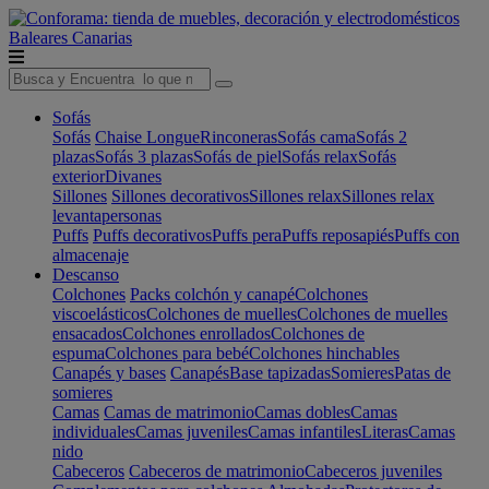
Baleares
Canarias
Sofás
Sofás
Chaise Longue
Rinconeras
Sofás cama
Sofás 2
plazas
Sofás 3 plazas
Sofás de piel
Sofás relax
Sofás
exterior
Divanes
Sillones
Sillones decorativos
Sillones relax
Sillones relax
levantapersonas
Puffs
Puffs decorativos
Puffs pera
Puffs reposapiés
Puffs con
almacenaje
Descanso
Colchones
Packs colchón y canapé
Colchones
viscoelásticos
Colchones de muelles
Colchones de muelles
ensacados
Colchones enrollados
Colchones de
espuma
Colchones para bebé
Colchones hinchables
Canapés y bases
Canapés
Base tapizadas
Somieres
Patas de
somieres
Camas
Camas de matrimonio
Camas dobles
Camas
individuales
Camas juveniles
Camas infantiles
Literas
Camas
nido
Cabeceros
Cabeceros de matrimonio
Cabeceros juveniles