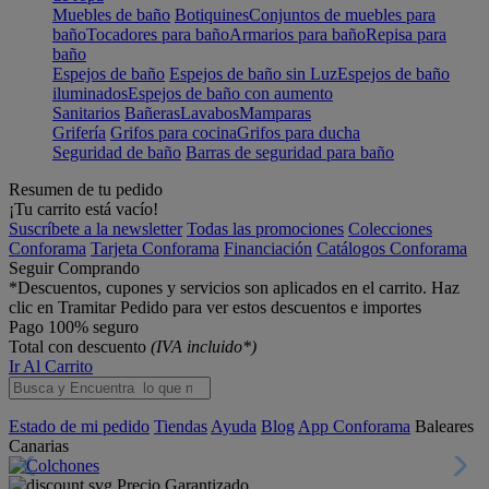
Muebles de baño
Botiquines
Conjuntos de muebles para
baño
Tocadores para baño
Armarios para baño
Repisa para
baño
Espejos de baño
Espejos de baño sin Luz
Espejos de baño
iluminados
Espejos de baño con aumento
Sanitarios
Bañeras
Lavabos
Mamparas
Grifería
Grifos para cocina
Grifos para ducha
Seguridad de baño
Barras de seguridad para baño
Resumen de tu pedido
¡Tu carrito está vacío!
Suscríbete a la newsletter
Todas las promociones
Colecciones
Conforama
Tarjeta Conforama
Financiación
Catálogos Conforama
Seguir Comprando
*Descuentos, cupones y servicios son aplicados en el carrito. Haz
clic en Tramitar Pedido para ver estos descuentos e importes
Pago 100% seguro
Total con descuento
(IVA incluido*)
Ir Al Carrito
Estado de mi pedido
Tiendas
Ayuda
Blog
App Conforama
Baleares
Canarias
Precio Garantizado