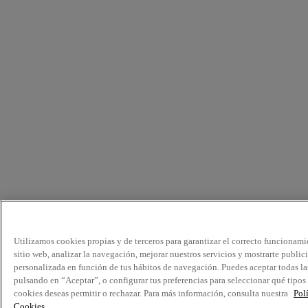
Utilizamos cookies propias y de terceros para garantizar el correcto funcionami
sitio web, analizar la navegación, mejorar nuestros servicios y mostrarte public
personalizada en función de tus hábitos de navegación. Puedes aceptar todas la
pulsando en “Aceptar”, o configurar tus preferencias para seleccionar qué tipos
cookies deseas permitir o rechazar. Para más información, consulta nuestra
Pol
Cookies