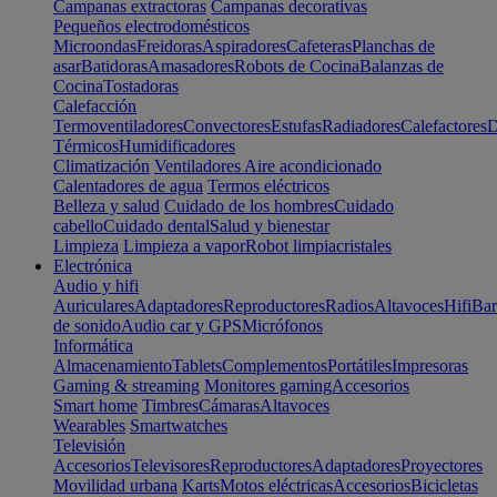
Campanas extractoras
Campanas decorativas
Pequeños electrodomésticos
Microondas
Freidoras
Aspiradores
Cafeteras
Planchas de
asar
Batidoras
Amasadores
Robots de Cocina
Balanzas de
Cocina
Tostadoras
Calefacción
Termoventiladores
Convectores
Estufas
Radiadores
Calefactores
D
Térmicos
Humidificadores
Climatización
Ventiladores
Aire acondicionado
Calentadores de agua
Termos eléctricos
Belleza y salud
Cuidado de los hombres
Cuidado
cabello
Cuidado dental
Salud y bienestar
Limpieza
Limpieza a vapor
Robot limpiacristales
Electrónica
Audio y hifi
Auriculares
Adaptadores
Reproductores
Radios
Altavoces
Hifi
Bar
de sonido
Audio car y GPS
Micrófonos
Informática
Almacenamiento
Tablets
Complementos
Portátiles
Impresoras
Gaming & streaming
Monitores gaming
Accesorios
Smart home
Timbres
Cámaras
Altavoces
Wearables
Smartwatches
Televisión
Accesorios
Televisores
Reproductores
Adaptadores
Proyectores
Movilidad urbana
Karts
Motos eléctricas
Accesorios
Bicicletas