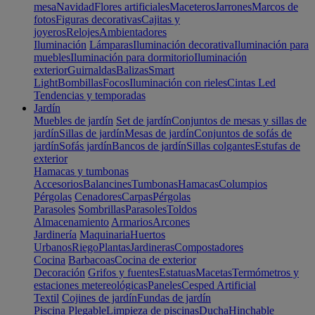
mesa
Navidad
Flores artificiales
Maceteros
Jarrones
Marcos de
fotos
Figuras decorativas
Cajitas y
joyeros
Relojes
Ambientadores
Iluminación
Lámparas
Iluminación decorativa
Iluminación para
muebles
Iluminación para dormitorio
Iluminación
exterior
Guirnaldas
Balizas
Smart
Light
Bombillas
Focos
Iluminación con rieles
Cintas Led
Tendencias y temporadas
Jardín
Muebles de jardín
Set de jardín
Conjuntos de mesas y sillas de
jardín
Sillas de jardín
Mesas de jardín
Conjuntos de sofás de
jardín
Sofás jardín
Bancos de jardín
Sillas colgantes
Estufas de
exterior
Hamacas y tumbonas
Accesorios
Balancines
Tumbonas
Hamacas
Columpios
Pérgolas
Cenadores
Carpas
Pérgolas
Parasoles
Sombrillas
Parasoles
Toldos
Almacenamiento
Armarios
Arcones
Jardinería
Maquinaria
Huertos
Urbanos
Riego
Plantas
Jardineras
Compostadores
Cocina
Barbacoas
Cocina de exterior
Decoración
Grifos y fuentes
Estatuas
Macetas
Termómetros y
estaciones metereológicas
Paneles
Cesped Artificial
Textil
Cojines de jardín
Fundas de jardín
Piscina
Plegable
Limpieza de piscinas
Ducha
Hinchable