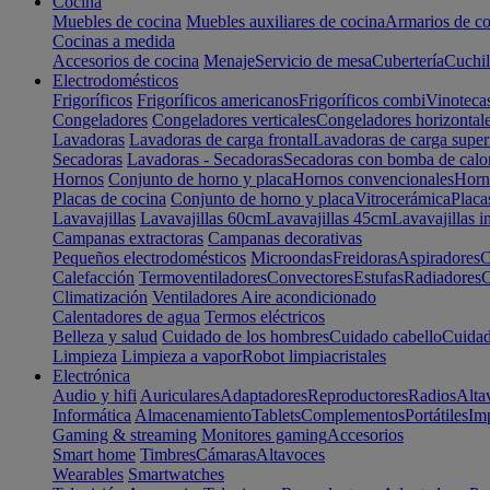
Cocina
Muebles de cocina
Muebles auxiliares de cocina
Armarios de co
Cocinas a medida
Accesorios de cocina
Menaje
Servicio de mesa
Cubertería
Cuchil
Electrodomésticos
Frigoríficos
Frigoríficos americanos
Frigoríficos combi
Vinoteca
Congeladores
Congeladores verticales
Congeladores horizontal
Lavadoras
Lavadoras de carga frontal
Lavadoras de carga super
Secadoras
Lavadoras - Secadoras
Secadoras con bomba de calo
Hornos
Conjunto de horno y placa
Hornos convencionales
Horno
Placas de cocina
Conjunto de horno y placa
Vitrocerámica
Placa
Lavavajillas
Lavavajillas 60cm
Lavavajillas 45cm
Lavavajillas i
Campanas extractoras
Campanas decorativas
Pequeños electrodomésticos
Microondas
Freidoras
Aspiradores
C
Calefacción
Termoventiladores
Convectores
Estufas
Radiadores
C
Climatización
Ventiladores
Aire acondicionado
Calentadores de agua
Termos eléctricos
Belleza y salud
Cuidado de los hombres
Cuidado cabello
Cuidad
Limpieza
Limpieza a vapor
Robot limpiacristales
Electrónica
Audio y hifi
Auriculares
Adaptadores
Reproductores
Radios
Alta
Informática
Almacenamiento
Tablets
Complementos
Portátiles
Im
Gaming & streaming
Monitores gaming
Accesorios
Smart home
Timbres
Cámaras
Altavoces
Wearables
Smartwatches