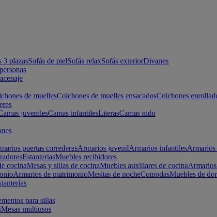
s 3 plazas
Sofás de piel
Sofás relax
Sofás exterior
Divanes
apersonas
macenaje
chones de muelles
Colchones de muelles ensacados
Colchones enrollad
eres
Camas juveniles
Camas infantiles
Literas
Camas nido
ones
marios puertas correderas
Armarios juvenil
Armarios infantiles
Armarios 
radores
Estanterias
Muebles recibidores
e cocina
Mesas y sillas de cocina
Muebles auxiliares de cocina
Armarios
onio
Armarios de matrimonio
Mesitas de noche
Comodas
Muebles de dor
tanterías
entos para sillas
s
Mesas multiusos