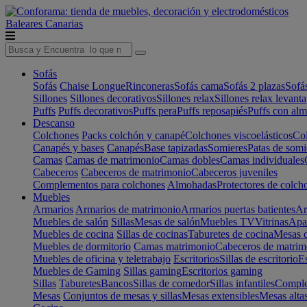
Baleares
Canarias
Sofás
Sofás
Chaise Longue
Rinconeras
Sofás cama
Sofás 2 plazas
Sofá
Sillones
Sillones decorativos
Sillones relax
Sillones relax levant
Puffs
Puffs decorativos
Puffs pera
Puffs reposapiés
Puffs con al
Descanso
Colchones
Packs colchón y canapé
Colchones viscoelásticos
Col
Canapés y bases
Canapés
Base tapizadas
Somieres
Patas de somi
Camas
Camas de matrimonio
Camas dobles
Camas individuales
Cabeceros
Cabeceros de matrimonio
Cabeceros juveniles
Complementos para colchones
Almohadas
Protectores de colch
Muebles
Armarios
Armarios de matrimonio
Armarios puertas batientes
Ar
Muebles de salón
Sillas
Mesas de salón
Muebles TV
Vitrinas
Apa
Muebles de cocina
Sillas de cocinas
Taburetes de cocina
Mesas d
Muebles de dormitorio
Camas matrimonio
Cabeceros de matrim
Muebles de oficina y teletrabajo
Escritorios
Sillas de escritorio
Es
Muebles de Gaming
Sillas gaming
Escritorios gaming
Sillas
Taburetes
Bancos
Sillas de comedor
Sillas infantiles
Complem
Mesas
Conjuntos de mesas y sillas
Mesas extensibles
Mesas alta