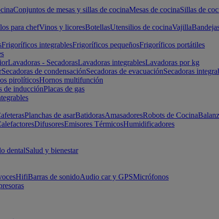
cina
Conjuntos de mesas y sillas de cocina
Mesas de cocina
Sillas de coc
los para chef
Vinos y licores
Botellas
Utensilios de cocina
Vajilla
Bandeja
s
Frigoríficos integrables
Frigoríficos pequeños
Frigoríficos portátiles
es
ior
Lavadoras - Secadoras
Lavadoras integrables
Lavadoras por kg
r
Secadoras de condensación
Secadoras de evacuación
Secadoras integra
s pirolíticos
Hornos multifunción
s de inducción
Placas de gas
ntegrables
afeteras
Planchas de asar
Batidoras
Amasadores
Robots de Cocina
Balanz
alefactores
Difusores
Emisores Térmicos
Humidificadores
o dental
Salud y bienestar
voces
Hifi
Barras de sonido
Audio car y GPS
Micrófonos
presoras