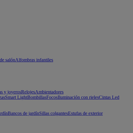
de salón
Alfombras infantiles
as y joyeros
Relojes
Ambientadores
zas
Smart Light
Bombillas
Focos
Iluminación con rieles
Cintas Led
ardín
Bancos de jardín
Sillas colgantes
Estufas de exterior