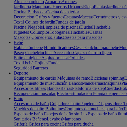
Almacenamiento
Armarios
Arcones
Jardinería
Maquinaria
Huertos Urbanos
Riego
Plantas
Jardineras
C
Cocina
Barbacoas
Cocina de exterior
Decoración
Grifos y fuentes
Estatuas
Macetas
Termómetros y est
Textil
Cojines de jardín
Fundas de jardín
Piscina
Plegable
Limpieza de piscinas
Ducha
Hinchable
Juguetes
Columpios
Toboganes
Hinchables
Casitas
Mascotas
Comederos
Jaulas
Casetas para mascotas
Bebé
Habitación bebé
Humidificadores
Cestas
Colchón para bebé
Mueb
Paseo
Coche
Mochilas
Accesorios
Capazos
Carrito ligero
Baño e higiene
Aspirador nasal
Orinales
Textil bebé
Cojines
Funda
Seguridad
Barreras
Deporte
Equipamiento de cardio
Máquinas de remo
Bicicletas spinning
E
Equipamiento de musculación
Bancos
Mancuernas
Máquinas
Pla
Accesorios fitness
Bandas
Barras
Plataforma de step
Cuerdas
Bola
Recuperación muscular
Electroestimulación
Terapia de percusi
Baño
Accesorios de baño
Colgadores baño
Papeleras
Dispensadores
To
Muebles de baño
Botiquines
Conjuntos de muebles para baño
To
Espejos de baño
Espejos de baño sin Luz
Espejos de baño ilum
Sanitarios
Bañeras
Lavabos
Mamparas
Grifería
Grifos para cocina
Grifos para ducha