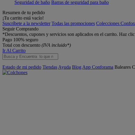
Seguridad de baño
Barras de seguridad para baño
Resumen de tu pedido
¡Tu carrito está vacío!
Suscríbete a la newsletter
Todas las promociones
Colecciones Confo
Seguir Comprando
*Descuentos, cupones y servicios son aplicados en el carrito. Haz cli
Pago 100% seguro
Total con descuento
(IVA incluido*)
Ir Al Carrito
Estado de mi pedido
Tiendas
Ayuda
Blog
App Conforama
Baleares
C