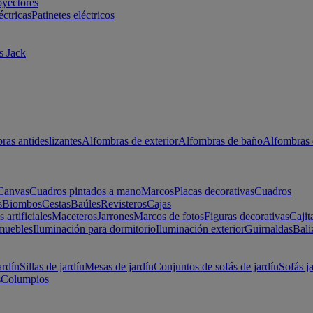
oyectores
éctricas
Patinetes eléctricos
s Jack
ras antideslizantes
Alfombras de exterior
Alfombras de baño
Alfombras 
Canvas
Cuadros pintados a mano
Marcos
Placas decorativas
Cuadros
s
Biombos
Cestas
Baúles
Revisteros
Cajas
s artificiales
Maceteros
Jarrones
Marcos de fotos
Figuras decorativas
Cajit
muebles
Iluminación para dormitorio
Iluminación exterior
Guirnaldas
Bali
ardín
Sillas de jardín
Mesas de jardín
Conjuntos de sofás de jardín
Sofás j
s
Columpios