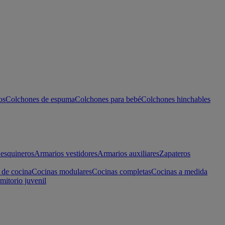
os
Colchones de espuma
Colchones para bebé
Colchones hinchables
esquineros
Armarios vestidores
Armarios auxiliares
Zapateros
 de cocina
Cocinas modulares
Cocinas completas
Cocinas a medida
mitorio juvenil