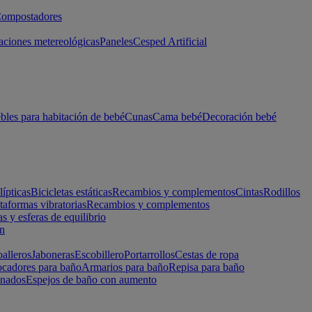
ompostadores
aciones metereológicas
Paneles
Cesped Artificial
les para habitación de bebé
Cunas
Cama bebé
Decoración bebé
lípticas
Bicicletas estáticas
Recambios y complementos
Cintas
Rodillos
taformas vibratorias
Recambios y complementos
s y esferas de equilibrio
ón
alleros
Jaboneras
Escobillero
Portarrollos
Cestas de ropa
cadores para baño
Armarios para baño
Repisa para baño
inados
Espejos de baño con aumento