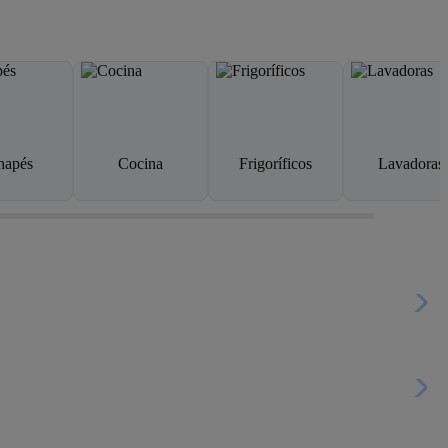
napés
Cocina
Frigoríficos
Lavadoras