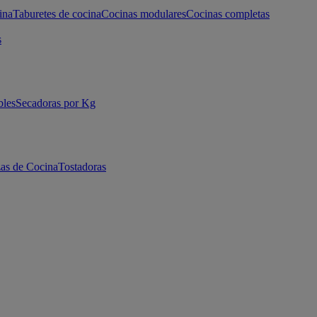
ina
Taburetes de cocina
Cocinas modulares
Cocinas completas
s
bles
Secadoras por Kg
as de Cocina
Tostadoras