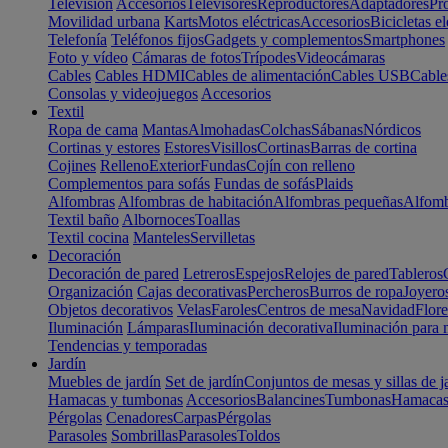
Televisión
Accesorios
Televisores
Reproductores
Adaptadores
Pr
Movilidad urbana
Karts
Motos eléctricas
Accesorios
Bicicletas el
Telefonía
Teléfonos fijos
Gadgets y complementos
Smartphones
Foto y vídeo
Cámaras de fotos
Trípodes
Videocámaras
Cables
Cables HDMI
Cables de alimentación
Cables USB
Cable
Consolas y videojuegos
Accesorios
Textil
Ropa de cama
Mantas
Almohadas
Colchas
Sábanas
Nórdicos
Cortinas y estores
Estores
Visillos
Cortinas
Barras de cortina
Cojines
Relleno
Exterior
Fundas
Cojín con relleno
Complementos para sofás
Fundas de sofás
Plaids
Alfombras
Alfombras de habitación
Alfombras pequeñas
Alfomb
Textil baño
Albornoces
Toallas
Textil cocina
Manteles
Servilletas
Decoración
Decoración de pared
Letreros
Espejos
Relojes de pared
Tableros
Organización
Cajas decorativas
Percheros
Burros de ropa
Joyero
Objetos decorativos
Velas
Faroles
Centros de mesa
Navidad
Flore
Iluminación
Lámparas
Iluminación decorativa
Iluminación para 
Tendencias y temporadas
Jardín
Muebles de jardín
Set de jardín
Conjuntos de mesas y sillas de j
Hamacas y tumbonas
Accesorios
Balancines
Tumbonas
Hamaca
Pérgolas
Cenadores
Carpas
Pérgolas
Parasoles
Sombrillas
Parasoles
Toldos