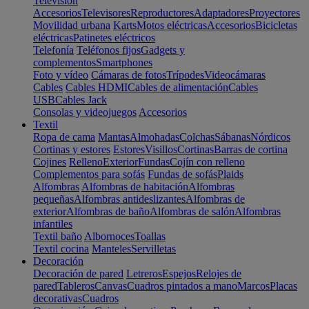
Televisión
Accesorios
Televisores
Reproductores
Adaptadores
Proyectores
Movilidad urbana
Karts
Motos eléctricas
Accesorios
Bicicletas
eléctricas
Patinetes eléctricos
Telefonía
Teléfonos fijos
Gadgets y
complementos
Smartphones
Foto y vídeo
Cámaras de fotos
Trípodes
Videocámaras
Cables
Cables HDMI
Cables de alimentación
Cables
USB
Cables Jack
Consolas y videojuegos
Accesorios
Textil
Ropa de cama
Mantas
Almohadas
Colchas
Sábanas
Nórdicos
Cortinas y estores
Estores
Visillos
Cortinas
Barras de cortina
Cojines
Relleno
Exterior
Fundas
Cojín con relleno
Complementos para sofás
Fundas de sofás
Plaids
Alfombras
Alfombras de habitación
Alfombras
pequeñas
Alfombras antideslizantes
Alfombras de
exterior
Alfombras de baño
Alfombras de salón
Alfombras
infantiles
Textil baño
Albornoces
Toallas
Textil cocina
Manteles
Servilletas
Decoración
Decoración de pared
Letreros
Espejos
Relojes de
pared
Tableros
Canvas
Cuadros pintados a mano
Marcos
Placas
decorativas
Cuadros