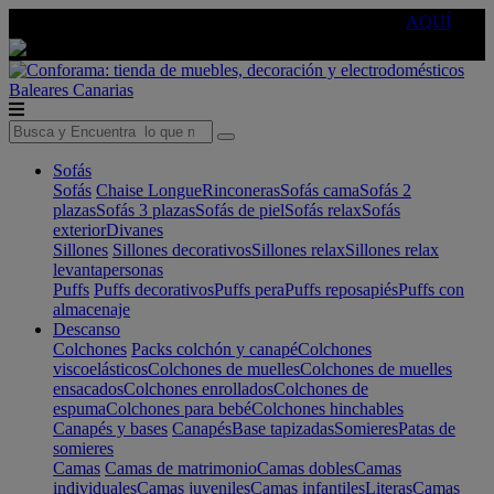
🔵Cambia tu electro con
-10% EXTRA
de descuento ☑️
AQUÍ
Baleares
Canarias
Sofás
Sofás
Chaise Longue
Rinconeras
Sofás cama
Sofás 2
plazas
Sofás 3 plazas
Sofás de piel
Sofás relax
Sofás
exterior
Divanes
Sillones
Sillones decorativos
Sillones relax
Sillones relax
levantapersonas
Puffs
Puffs decorativos
Puffs pera
Puffs reposapiés
Puffs con
almacenaje
Descanso
Colchones
Packs colchón y canapé
Colchones
viscoelásticos
Colchones de muelles
Colchones de muelles
ensacados
Colchones enrollados
Colchones de
espuma
Colchones para bebé
Colchones hinchables
Canapés y bases
Canapés
Base tapizadas
Somieres
Patas de
somieres
Camas
Camas de matrimonio
Camas dobles
Camas
individuales
Camas juveniles
Camas infantiles
Literas
Camas