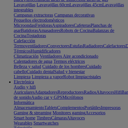
Lavavajillas
Lavavajillas 60cm
Lavavajillas 45cm
Lavavajillas
integrables
Campanas extractoras
Campanas decorativas
Pequeños electrodomésticos
Microondas
Freidoras
Aspiradores
Cafeteras
Planchas de
asar
Batidoras
Amasadores
Robots de Cocina
Balanzas de
Cocina
Tostadoras
Calefacción
Termoventiladores
Convectores
Estufas
Radiadores
Calefactores
D
Térmicos
Humidificadores
Climatización
Ventiladores
Aire acondicionado
Calentadores de agua
Termos eléctricos
Belleza y salud
Cuidado de los hombres
Cuidado
cabello
Cuidado dental
Salud y bienestar
Limpieza
Limpieza a vapor
Robot limpiacristales
Electrónica
Audio y hifi
Auriculares
Adaptadores
Reproductores
Radios
Altavoces
Hifi
Bar
de sonido
Audio car y GPS
Micrófonos
Informática
Almacenamiento
Tablets
Complementos
Portátiles
Impresoras
Gaming & streaming
Monitores gaming
Accesorios
Smart home
Timbres
Cámaras
Altavoces
Wearables
Smartwatches