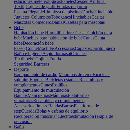
estaciones metereológicas
Paneles
Cesped Artificial
Textil
Cojines de jardín
Fundas de jardín
Piscina
Plegable
Limpieza de piscinas
Ducha
Hinchable
Juguetes
Columpios
Toboganes
Hinchables
Casitas
Mascotas
Comederos
Jaulas
Casetas para mascotas
Bebé
Habitación bebé
Humidificadores
Cestas
Colchón para
bebé
Muebles para habitación de bebé
Cunas
Cama
bebé
Decoración bebé
Paseo
Coche
Mochilas
Accesorios
Capazos
Carrito ligero
Baño e higiene
Aspirador nasal
Orinales
Textil bebé
Cojines
Funda
Seguridad
Barreras
Deporte
Equipamiento de cardio
Máquinas de remo
Bicicletas
spinning
Elípticas
Bicicletas estáticas
Recambios y
complementos
Cintas
Rodillos
Equipamiento de musculación
Bancos
Mancuernas
Máquinas
Plataformas
vibratorias
Recambios y complementos
Accesorios fitness
Bandas
Barras
Plataforma de
step
Cuerdas
Bolas y esferas de equilibrio
Recuperación muscular
Electroestimulación
Terapia de
percusión
Baño