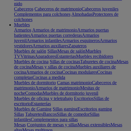
nido
Cabeceros
Cabeceros de matrimonio
Cabeceros juveniles
Complementos para colchones
Almohadas
Protectores de
colchones
Muebles
Armarios
Armarios de matrimonio
Armarios puertas
batientes
Armarios puertas correderas
Armarios
juvenil
Armarios infantiles
Armarios esquineros
Armarios
vestidores
Armarios auxiliares
Zapateros
Muebles de salón
Sillas
Mesas de salón
Muebles
TV
Vitrinas
Aparadores
Estanterias
Muebles recibidores
Muebles de cocina
Sillas de cocinas
Taburetes de cocina
Mesas
de cocina
Mesas y sillas de cocina
Muebles auxiliares de
cocina
Armarios de cocina
Cocinas modulares
Cocinas
completas
Cocinas a medida
Muebles de dormitorio
Camas matrimonio
Cabeceros de
matrimonio
Armarios de matrimonio
Mesitas de
noche
Comodas
Muebles de dormitorio juvenil
Muebles de oficina y teletrabajo
Escritorios
Sillas de
escritorio
Estanterías
Muebles de Gaming
Sillas gaming
Escritorios gaming
Sillas
Taburetes
Bancos
Sillas de comedor
Sillas
infantiles
Complementos para sillas
Mesas
Conjuntos de mesas y sillas
Mesas extensibles
Mesas
altas
Mesas multiusos