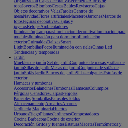
Organización
Cajas decorativas
Percheros
Burros de
ropa
Joyeros
Biombos
Cestas
Baúles
Revisteros
Cajas
Objetos decorativos
Velas
Faroles
Centros de
mesa
Navidad
Flores artificiales
Maceteros
Jarrones
Marcos de
fotos
Figuras decorativas
Cajitas y
joyeros
Relojes
Ambientadores
Iluminación
Lámparas
Iluminación decorativa
Iluminación para
muebles
Iluminación para dormitorio
Iluminación
exterior
Guirnaldas
Balizas
Smart
Light
Bombillas
Focos
Iluminación con rieles
Cintas Led
Tendencias y temporadas
Jardín
Muebles de jardín
Set de jardín
Conjuntos de mesas y sillas de
jardín
Sillas de jardín
Mesas de jardín
Conjuntos de sofás de
jardín
Sofás jardín
Bancos de jardín
Sillas colgantes
Estufas de
exterior
Hamacas y tumbonas
Accesorios
Balancines
Tumbonas
Hamacas
Columpios
Pérgolas
Cenadores
Carpas
Pérgolas
Parasoles
Sombrillas
Parasoles
Toldos
Almacenamiento
Armarios
Arcones
Jardinería
Maquinaria
Huertos
Urbanos
Riego
Plantas
Jardineras
Compostadores
Cocina
Barbacoas
Cocina de exterior
Decoración
Grifos y fuentes
Estatuas
Macetas
Termómetros y