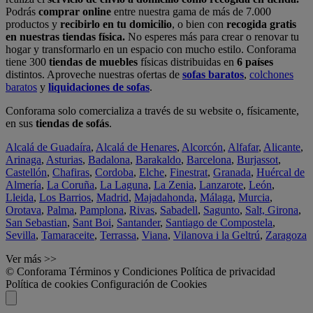
Podrás
comprar online
entre nuestra gama de más de 7.000
productos y
recibirlo en tu domicilio
, o bien con
recogida gratis
en nuestras tiendas física.
No esperes más para crear o renovar tu
hogar y transformarlo en un espacio con mucho estilo. Conforama
tiene 300
tiendas de muebles
físicas distribuidas en
6 países
distintos. Aproveche nuestras ofertas de
sofas baratos
,
colchones
baratos
y
liquidaciones de sofas
.
Conforama solo comercializa a través de su website o, físicamente,
en sus
tiendas de sofás
.
Alcalá de Guadaíra
,
Alcalá de Henares
,
Alcorcón
,
Alfafar
,
Alicante
,
Arinaga
,
Asturias
,
Badalona
,
Barakaldo
,
Barcelona
,
Burjassot
,
Castellón
,
Chafiras
,
Cordoba
,
Elche
,
Finestrat
,
Granada
,
Huércal de
Almería
,
La Coruña
,
La Laguna
,
La Zenia
,
Lanzarote
,
León
,
Lleida
,
Los Barrios
,
Madrid
,
Majadahonda
,
Málaga
,
Murcia
,
Orotava
,
Palma
,
Pamplona
,
Rivas
,
Sabadell
,
Sagunto
,
Salt, Girona
,
San Sebastian
,
Sant Boi
,
Santander
,
Santiago de Compostela
,
Sevilla
,
Tamaraceite
,
Terrassa
,
Viana
,
Vilanova i la Geltrú
,
Zaragoza
Ver más >>
© Conforama
Términos y Condiciones
Política de privacidad
Política de cookies
Configuración de Cookies