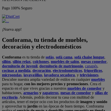
Pago 100% Seguro
¡Nueva app!
Conforama, tu tienda de muebles,
decoración y electrodomésticos
Conforama
es tu tienda de
sofás
,
sofá cama
,
sofá chaise longue
,
sillón
,
sillón relax
,
colchones
,
muebles de salón
,
mesas comedor
,
dormitorio de juvenil
,
dormitorio de matrimonio
,
canapés
,
cocinas a medida
,
decoración
,
electrodomésticos
,
frigoríficos
,
microondas
,
lavavajillas
,
lavadora secadora
, y
televisiones
.
Descubre nuestra amplia variedad de estilos en cualquier
muebles
para tu hogar,
con los mejores precios y promociones
. Crea el
espacio en el que vives gracias a nuestros
muebles de comedor
y
habitaciones,
armarios
y
zapateros
,
mesas de comedor
y
sillas de
escritorio
. Además, podrás decorar tu casa con multitud de
artículos, tener el mejor ocio con los productos de
imagen y sonido
y aprovechar tu
jardín
en las épocas de buen tiempo. Conforama
realiza el
servicio de envío a domicilio como recogida en tienda.