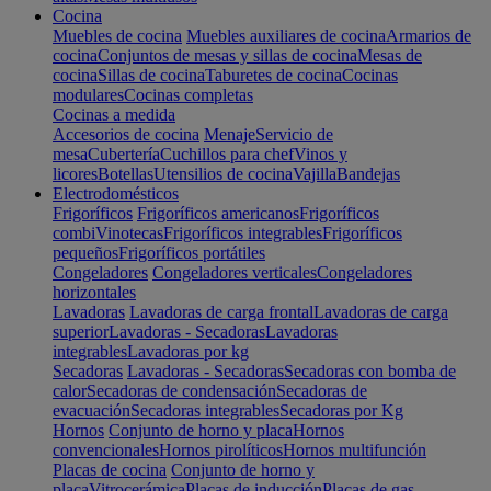
Cocina
Muebles de cocina
Muebles auxiliares de cocina
Armarios de
cocina
Conjuntos de mesas y sillas de cocina
Mesas de
cocina
Sillas de cocina
Taburetes de cocina
Cocinas
modulares
Cocinas completas
Cocinas a medida
Accesorios de cocina
Menaje
Servicio de
mesa
Cubertería
Cuchillos para chef
Vinos y
licores
Botellas
Utensilios de cocina
Vajilla
Bandejas
Electrodomésticos
Frigoríficos
Frigoríficos americanos
Frigoríficos
combi
Vinotecas
Frigoríficos integrables
Frigoríficos
pequeños
Frigoríficos portátiles
Congeladores
Congeladores verticales
Congeladores
horizontales
Lavadoras
Lavadoras de carga frontal
Lavadoras de carga
superior
Lavadoras - Secadoras
Lavadoras
integrables
Lavadoras por kg
Secadoras
Lavadoras - Secadoras
Secadoras con bomba de
calor
Secadoras de condensación
Secadoras de
evacuación
Secadoras integrables
Secadoras por Kg
Hornos
Conjunto de horno y placa
Hornos
convencionales
Hornos pirolíticos
Hornos multifunción
Placas de cocina
Conjunto de horno y
placa
Vitrocerámica
Placas de inducción
Placas de gas