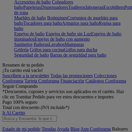
Accesorios de baño
Colgadores
baño
Papeleras
Dispensadores
Toalleros
Jaboneras
Escobillero
Port
de ropa
Muebles de baño
Botiquines
Conjuntos de muebles para
baño
Tocadores para baño
Armarios para baño
Repisa para
baño
Espejos de baño
Espejos de baño sin Luz
Espejos de baño
iluminados
Espejos de baño con aumento
Sanitarios
Bañeras
Lavabos
Mamparas
Grifería
Grifos para cocina
Grifos para ducha
Seguridad de baño
Barras de seguridad para baño
Resumen de tu pedido
¡Tu carrito está vacío!
Suscríbete a la newsletter
Todas las promociones
Colecciones
Conforama
Tarjeta Conforama
Financiación
Catálogos Conforama
Seguir Comprando
*Descuentos, cupones y servicios son aplicados en el carrito. Haz
clic en Tramitar Pedido para ver estos descuentos e importes
Pago 100% seguro
Total con descuento
(IVA incluido*)
Ir Al Carrito
Estado de mi pedido
Tiendas
Ayuda
Blog
App Conforama
Baleares