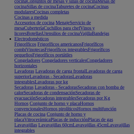
cocina
Conjuntos de mesas y sillas de cocina
Mesas de
cocina
Sillas de cocina
Taburetes de cocina
Cocinas
modulares
Cocinas completas
Cocinas a medida
Accesorios de cocina
Menaje
Servicio de
mesa
Cubertería
Cuchillos para chef
Vinos y
licores
Botellas
Utensilios de cocina
Vajilla
Bandejas
Electrodomésticos
Frigoríficos
Frigoríficos americanos
Frigoríficos
combi
Vinotecas
Frigoríficos integrables
Frigoríficos
pequeños
Frigoríficos portátiles
Congeladores
Congeladores verticales
Congeladores
horizontales
Lavadoras
Lavadoras de carga frontal
Lavadoras de carga
superior
Lavadoras - Secadoras
Lavadoras
integrables
Lavadoras por kg
Secadoras
Lavadoras - Secadoras
Secadoras con bomba de
calor
Secadoras de condensación
Secadoras de
evacuación
Secadoras integrables
Secadoras por Kg
Hornos
Conjunto de horno y placa
Hornos
convencionales
Hornos pirolíticos
Hornos multifunción
Placas de cocina
Conjunto de horno y
placa
Vitrocerámica
Placas de inducción
Placas de gas
Lavavajillas
Lavavajillas 60cm
Lavavajillas 45cm
Lavavajillas
integrables