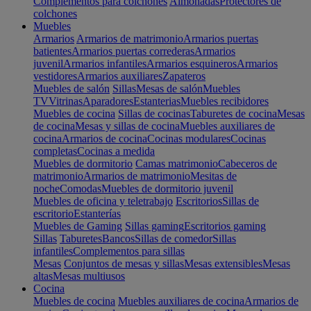
Complementos para colchones
Almohadas
Protectores de
colchones
Muebles
Armarios
Armarios de matrimonio
Armarios puertas
batientes
Armarios puertas correderas
Armarios
juvenil
Armarios infantiles
Armarios esquineros
Armarios
vestidores
Armarios auxiliares
Zapateros
Muebles de salón
Sillas
Mesas de salón
Muebles
TV
Vitrinas
Aparadores
Estanterias
Muebles recibidores
Muebles de cocina
Sillas de cocinas
Taburetes de cocina
Mesas
de cocina
Mesas y sillas de cocina
Muebles auxiliares de
cocina
Armarios de cocina
Cocinas modulares
Cocinas
completas
Cocinas a medida
Muebles de dormitorio
Camas matrimonio
Cabeceros de
matrimonio
Armarios de matrimonio
Mesitas de
noche
Comodas
Muebles de dormitorio juvenil
Muebles de oficina y teletrabajo
Escritorios
Sillas de
escritorio
Estanterías
Muebles de Gaming
Sillas gaming
Escritorios gaming
Sillas
Taburetes
Bancos
Sillas de comedor
Sillas
infantiles
Complementos para sillas
Mesas
Conjuntos de mesas y sillas
Mesas extensibles
Mesas
altas
Mesas multiusos
Cocina
Muebles de cocina
Muebles auxiliares de cocina
Armarios de