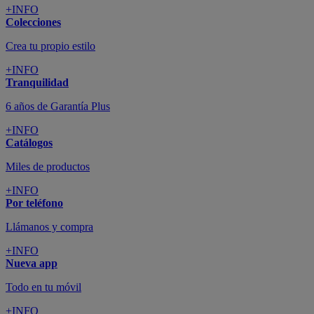
+INFO
Colecciones
Crea tu propio estilo
+INFO
Tranquilidad
6 años de Garantía Plus
+INFO
Catálogos
Miles de productos
+INFO
Por teléfono
Llámanos y compra
+INFO
Nueva app
Todo en tu móvil
+INFO