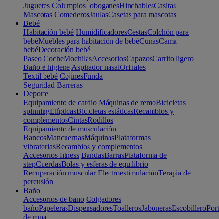
Juguetes
Columpios
Toboganes
Hinchables
Casitas
Mascotas
Comederos
Jaulas
Casetas para mascotas
Bebé
Habitación bebé
Humidificadores
Cestas
Colchón para
bebé
Muebles para habitación de bebé
Cunas
Cama
bebé
Decoración bebé
Paseo
Coche
Mochilas
Accesorios
Capazos
Carrito ligero
Baño e higiene
Aspirador nasal
Orinales
Textil bebé
Cojines
Funda
Seguridad
Barreras
Deporte
Equipamiento de cardio
Máquinas de remo
Bicicletas
spinning
Elípticas
Bicicletas estáticas
Recambios y
complementos
Cintas
Rodillos
Equipamiento de musculación
Bancos
Mancuernas
Máquinas
Plataformas
vibratorias
Recambios y complementos
Accesorios fitness
Bandas
Barras
Plataforma de
step
Cuerdas
Bolas y esferas de equilibrio
Recuperación muscular
Electroestimulación
Terapia de
percusión
Baño
Accesorios de baño
Colgadores
baño
Papeleras
Dispensadores
Toalleros
Jaboneras
Escobillero
Port
de ropa