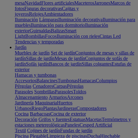
mesa
Navidad
Flores artificiales
Maceteros
Jarrones
Marcos de
fotos
Figuras decorativas
Cajitas y
joyeros
Relojes
Ambientadores
Iluminación
Lámparas
Iluminación decorativa
Iluminación para
muebles
Iluminación para dormitorio
Iluminación
exterior
Guirnaldas
Balizas
Smart
Light
Bombillas
Focos
Iluminación con rieles
Cintas Led
Tendencias y temporadas
Jardín
Muebles de jardín
Set de jardín
Conjuntos de mesas y sillas de
jardín
Sillas de jardín
Mesas de jardín
Conjuntos de sofás de
jardín
Sofás jardín
Bancos de jardín
Sillas colgantes
Estufas de
exterior
Hamacas y tumbonas
Accesorios
Balancines
Tumbonas
Hamacas
Columpios
Pérgolas
Cenadores
Carpas
Pérgolas
Parasoles
Sombrillas
Parasoles
Toldos
Almacenamiento
Armarios
Arcones
Jardinería
Maquinaria
Huertos
Urbanos
Riego
Plantas
Jardineras
Compostadores
Cocina
Barbacoas
Cocina de exterior
Decoración
Grifos y fuentes
Estatuas
Macetas
Termómetros y
estaciones metereológicas
Paneles
Cesped Artificial
Textil
Cojines de jardín
Fundas de jardín
Piscina
Plegable
Limpieza de piscinas
Ducha
Hinchable