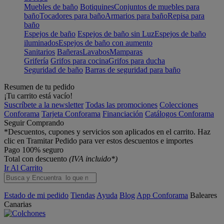
Muebles de baño
Botiquines
Conjuntos de muebles para
baño
Tocadores para baño
Armarios para baño
Repisa para
baño
Espejos de baño
Espejos de baño sin Luz
Espejos de baño
iluminados
Espejos de baño con aumento
Sanitarios
Bañeras
Lavabos
Mamparas
Grifería
Grifos para cocina
Grifos para ducha
Seguridad de baño
Barras de seguridad para baño
Resumen de tu pedido
¡Tu carrito está vacío!
Suscríbete a la newsletter
Todas las promociones
Colecciones
Conforama
Tarjeta Conforama
Financiación
Catálogos Conforama
Seguir Comprando
*Descuentos, cupones y servicios son aplicados en el carrito. Haz
clic en Tramitar Pedido para ver estos descuentos e importes
Pago 100% seguro
Total con descuento
(IVA incluido*)
Ir Al Carrito
Estado de mi pedido
Tiendas
Ayuda
Blog
App Conforama
Baleares
Canarias