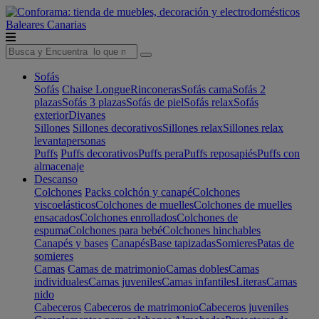
Baleares
Canarias
Sofás
Sofás
Chaise Longue
Rinconeras
Sofás cama
Sofás 2
plazas
Sofás 3 plazas
Sofás de piel
Sofás relax
Sofás
exterior
Divanes
Sillones
Sillones decorativos
Sillones relax
Sillones relax
levantapersonas
Puffs
Puffs decorativos
Puffs pera
Puffs reposapiés
Puffs con
almacenaje
Descanso
Colchones
Packs colchón y canapé
Colchones
viscoelásticos
Colchones de muelles
Colchones de muelles
ensacados
Colchones enrollados
Colchones de
espuma
Colchones para bebé
Colchones hinchables
Canapés y bases
Canapés
Base tapizadas
Somieres
Patas de
somieres
Camas
Camas de matrimonio
Camas dobles
Camas
individuales
Camas juveniles
Camas infantiles
Literas
Camas
nido
Cabeceros
Cabeceros de matrimonio
Cabeceros juveniles