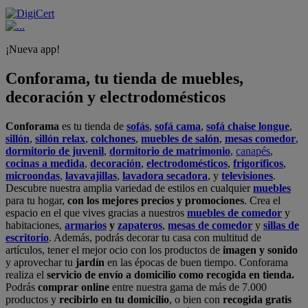
¡Nueva app!
Conforama, tu tienda de muebles,
decoración y electrodomésticos
Conforama
es tu tienda de
sofás
,
sofá cama
,
sofá chaise longue
,
sillón
,
sillón relax
,
colchones
,
muebles de salón
,
mesas comedor
,
dormitorio de juvenil
,
dormitorio de matrimonio
,
canapés
,
cocinas a medida
,
decoración
,
electrodomésticos
,
frigoríficos
,
microondas
,
lavavajillas
,
lavadora secadora
, y
televisiones
.
Descubre nuestra amplia variedad de estilos en cualquier
muebles
para tu hogar,
con los mejores precios y promociones
. Crea el
espacio en el que vives gracias a nuestros
muebles de comedor
y
habitaciones,
armarios
y
zapateros
,
mesas de comedor
y
sillas de
escritorio
. Además, podrás decorar tu casa con multitud de
artículos, tener el mejor ocio con los productos de
imagen y sonido
y aprovechar tu
jardín
en las épocas de buen tiempo. Conforama
realiza el
servicio de envío a domicilio como recogida en tienda.
Podrás
comprar online
entre nuestra gama de más de 7.000
productos y
recibirlo en tu domicilio
, o bien con
recogida gratis