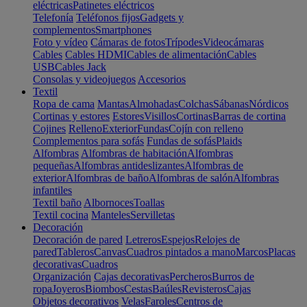
eléctricas
Patinetes eléctricos
Telefonía
Teléfonos fijos
Gadgets y
complementos
Smartphones
Foto y vídeo
Cámaras de fotos
Trípodes
Videocámaras
Cables
Cables HDMI
Cables de alimentación
Cables
USB
Cables Jack
Consolas y videojuegos
Accesorios
Textil
Ropa de cama
Mantas
Almohadas
Colchas
Sábanas
Nórdicos
Cortinas y estores
Estores
Visillos
Cortinas
Barras de cortina
Cojines
Relleno
Exterior
Fundas
Cojín con relleno
Complementos para sofás
Fundas de sofás
Plaids
Alfombras
Alfombras de habitación
Alfombras
pequeñas
Alfombras antideslizantes
Alfombras de
exterior
Alfombras de baño
Alfombras de salón
Alfombras
infantiles
Textil baño
Albornoces
Toallas
Textil cocina
Manteles
Servilletas
Decoración
Decoración de pared
Letreros
Espejos
Relojes de
pared
Tableros
Canvas
Cuadros pintados a mano
Marcos
Placas
decorativas
Cuadros
Organización
Cajas decorativas
Percheros
Burros de
ropa
Joyeros
Biombos
Cestas
Baúles
Revisteros
Cajas
Objetos decorativos
Velas
Faroles
Centros de