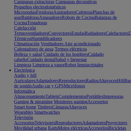
Campanas extractoras
Campanas decorativas
Pequeños electrodomésticos
Microondas
Freidoras
Aspiradores
Cafeteras
Planchas de
asar
Batidoras
Amasadores
Robots de Cocina
Balanzas de
Cocina
Tostadoras
Calefacción
Termoventiladores
Convectores
Estufas
Radiadores
Calefactores
D
Térmicos
Humidificadores
Climatización
Ventiladores
Aire acondicionado
Calentadores de agua
Termos eléctricos
Belleza y salud
Cuidado de los hombres
Cuidado
cabello
Cuidado dental
Salud y bienestar
Limpieza
Limpieza a vapor
Robot limpiacristales
Electrónica
Audio y hifi
Auriculares
Adaptadores
Reproductores
Radios
Altavoces
Hifi
Bar
de sonido
Audio car y GPS
Micrófonos
Informática
Almacenamiento
Tablets
Complementos
Portátiles
Impresoras
Gaming & streaming
Monitores gaming
Accesorios
Smart home
Timbres
Cámaras
Altavoces
Wearables
Smartwatches
Televisión
Accesorios
Televisores
Reproductores
Adaptadores
Proyectores
Movilidad urbana
Karts
Motos eléctricas
Accesorios
Bicicletas