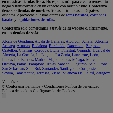
en nuestras tiendas física.
No esperes más para crear o renovar tu
hogar y transformarlo en un espacio con mucho estilo. Conforama
tiene 300
tiendas de muebles
físicas distribuidas en
6 países
distintos. Aproveche nuestras ofertas de
sofas baratos
,
colchones
baratos
y
liquidaciones de sofas
.
Conforama solo comercializa a través de su website o, físicamente,
en sus
tiendas de sofás
.
Alcalá de Guadaíra
,
Alcalá de Henares
,
Alcorcón
,
Alfafar
,
Alicante
,
Arinaga
,
Asturias
,
Badalona
,
Barakaldo
,
Barcelona
,
Burjassot
,
Castellón
,
Chafiras
,
Cordoba
,
Elche
,
Finestrat
,
Granada
,
Huércal de
Almería
,
La Coruña
,
La Laguna
,
La Zenia
,
Lanzarote
,
León
,
Lleida
,
Los Barrios
,
Madrid
,
Majadahonda
,
Málaga
,
Murcia
,
Orotava
,
Palma
,
Pamplona
,
Rivas
,
Sabadell
,
Sagunto
,
Salt, Girona
,
San Sebastian
,
Sant Boi
,
Santander
,
Santiago de Compostela
,
Sevilla
,
Tamaraceite
,
Terrassa
,
Viana
,
Vilanova i la Geltrú
,
Zaragoza
Ver más >>
© Conforama
Términos y Condiciones
Política de privacidad
Política de cookies
Configuración de Cookies