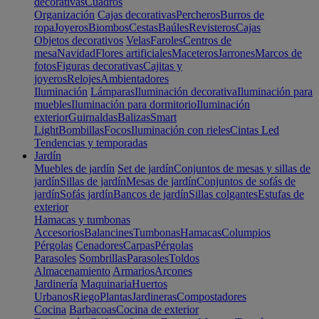
decorativas
Cuadros
Organización
Cajas decorativas
Percheros
Burros de
ropa
Joyeros
Biombos
Cestas
Baúles
Revisteros
Cajas
Objetos decorativos
Velas
Faroles
Centros de
mesa
Navidad
Flores artificiales
Maceteros
Jarrones
Marcos de
fotos
Figuras decorativas
Cajitas y
joyeros
Relojes
Ambientadores
Iluminación
Lámparas
Iluminación decorativa
Iluminación para
muebles
Iluminación para dormitorio
Iluminación
exterior
Guirnaldas
Balizas
Smart
Light
Bombillas
Focos
Iluminación con rieles
Cintas Led
Tendencias y temporadas
Jardín
Muebles de jardín
Set de jardín
Conjuntos de mesas y sillas de
jardín
Sillas de jardín
Mesas de jardín
Conjuntos de sofás de
jardín
Sofás jardín
Bancos de jardín
Sillas colgantes
Estufas de
exterior
Hamacas y tumbonas
Accesorios
Balancines
Tumbonas
Hamacas
Columpios
Pérgolas
Cenadores
Carpas
Pérgolas
Parasoles
Sombrillas
Parasoles
Toldos
Almacenamiento
Armarios
Arcones
Jardinería
Maquinaria
Huertos
Urbanos
Riego
Plantas
Jardineras
Compostadores
Cocina
Barbacoas
Cocina de exterior