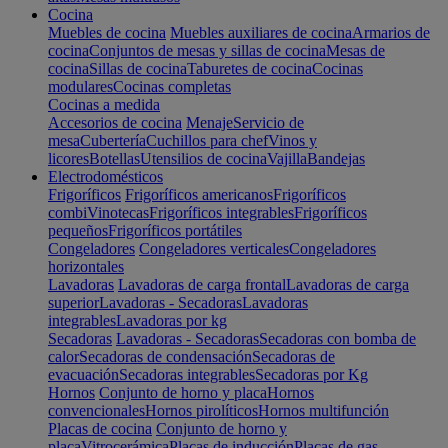
Cocina
Muebles de cocina
Muebles auxiliares de cocina
Armarios de
cocina
Conjuntos de mesas y sillas de cocina
Mesas de
cocina
Sillas de cocina
Taburetes de cocina
Cocinas
modulares
Cocinas completas
Cocinas a medida
Accesorios de cocina
Menaje
Servicio de
mesa
Cubertería
Cuchillos para chef
Vinos y
licores
Botellas
Utensilios de cocina
Vajilla
Bandejas
Electrodomésticos
Frigoríficos
Frigoríficos americanos
Frigoríficos
combi
Vinotecas
Frigoríficos integrables
Frigoríficos
pequeños
Frigoríficos portátiles
Congeladores
Congeladores verticales
Congeladores
horizontales
Lavadoras
Lavadoras de carga frontal
Lavadoras de carga
superior
Lavadoras - Secadoras
Lavadoras
integrables
Lavadoras por kg
Secadoras
Lavadoras - Secadoras
Secadoras con bomba de
calor
Secadoras de condensación
Secadoras de
evacuación
Secadoras integrables
Secadoras por Kg
Hornos
Conjunto de horno y placa
Hornos
convencionales
Hornos pirolíticos
Hornos multifunción
Placas de cocina
Conjunto de horno y
placa
Vitrocerámica
Placas de inducción
Placas de gas