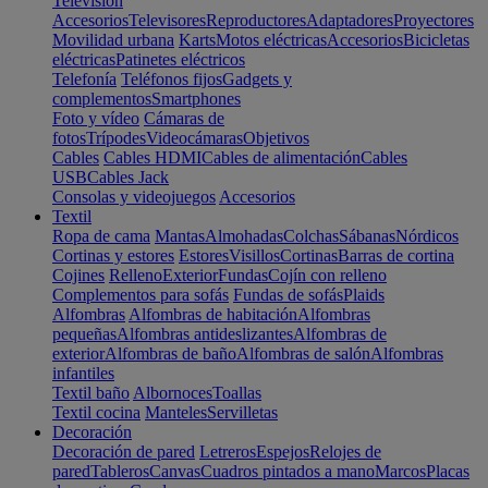
Televisión
Accesorios
Televisores
Reproductores
Adaptadores
Proyectores
Movilidad urbana
Karts
Motos eléctricas
Accesorios
Bicicletas
eléctricas
Patinetes eléctricos
Telefonía
Teléfonos fijos
Gadgets y
complementos
Smartphones
Foto y vídeo
Cámaras de
fotos
Trípodes
Videocámaras
Objetivos
Cables
Cables HDMI
Cables de alimentación
Cables
USB
Cables Jack
Consolas y videojuegos
Accesorios
Textil
Ropa de cama
Mantas
Almohadas
Colchas
Sábanas
Nórdicos
Cortinas y estores
Estores
Visillos
Cortinas
Barras de cortina
Cojines
Relleno
Exterior
Fundas
Cojín con relleno
Complementos para sofás
Fundas de sofás
Plaids
Alfombras
Alfombras de habitación
Alfombras
pequeñas
Alfombras antideslizantes
Alfombras de
exterior
Alfombras de baño
Alfombras de salón
Alfombras
infantiles
Textil baño
Albornoces
Toallas
Textil cocina
Manteles
Servilletas
Decoración
Decoración de pared
Letreros
Espejos
Relojes de
pared
Tableros
Canvas
Cuadros pintados a mano
Marcos
Placas