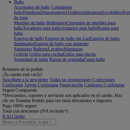
Baño
Accesorios de baño
Colgadores
baño
Papeleras
Dispensadores
Toalleros
Jaboneras
Escobillero
Port
de ropa
Muebles de baño
Botiquines
Conjuntos de muebles para
baño
Tocadores para baño
Armarios para baño
Repisa para
baño
Espejos de baño
Espejos de baño sin Luz
Espejos de baño
iluminados
Espejos de baño con aumento
Sanitarios
Bañeras
Lavabos
Mamparas
Grifería
Grifos para cocina
Grifos para ducha
Seguridad de baño
Barras de seguridad para baño
Resumen de tu pedido
¡Tu carrito está vacío!
Suscríbete a la newsletter
Todas las promociones
Colecciones
Conforama
Tarjeta Conforama
Financiación
Catálogos Conforama
Seguir Comprando
*Descuentos, cupones y servicios son aplicados en el carrito. Haz
clic en Tramitar Pedido para ver estos descuentos e importes
Pago 100% seguro
Total con descuento
(IVA incluido*)
Ir Al Carrito