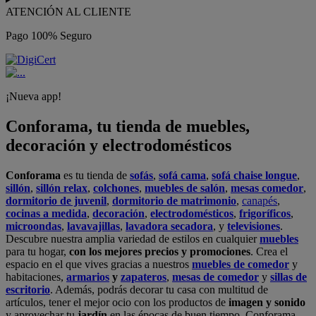
ATENCIÓN AL CLIENTE
Pago 100% Seguro
¡Nueva app!
Conforama, tu tienda de muebles,
decoración y electrodomésticos
Conforama
es tu tienda de
sofás
,
sofá cama
,
sofá chaise longue
,
sillón
,
sillón relax
,
colchones
,
muebles de salón
,
mesas comedor
,
dormitorio de juvenil
,
dormitorio de matrimonio
,
canapés
,
cocinas a medida
,
decoración
,
electrodomésticos
,
frigoríficos
,
microondas
,
lavavajillas
,
lavadora secadora
, y
televisiones
.
Descubre nuestra amplia variedad de estilos en cualquier
muebles
para tu hogar,
con los mejores precios y promociones
. Crea el
espacio en el que vives gracias a nuestros
muebles de comedor
y
habitaciones,
armarios
y
zapateros
,
mesas de comedor
y
sillas de
escritorio
. Además, podrás decorar tu casa con multitud de
artículos, tener el mejor ocio con los productos de
imagen y sonido
y aprovechar tu
jardín
en las épocas de buen tiempo. Conforama