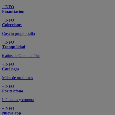
+INFO
Financiación
+INFO
Colecciones
Crea tu propio estilo
+INFO
Tranquilidad
6 años de Garantía Plus
+INFO
Catálogos
Miles de productos
+INFO
Por teléfono
Llámanos y compra
+INFO
Nueva app