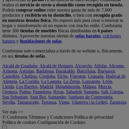
realiza el
servicio de envío a domicilio como recogida en tienda.
Podrás
comprar online
entre nuestra gama de más de 7.000
productos y
recibirlo en tu domicilio
, o bien con
recogida gratis
en nuestras tiendas física.
No esperes más para crear o renovar tu
hogar y transformarlo en un espacio con mucho estilo. Conforama
tiene 300
tiendas de muebles
físicas distribuidas en
6 países
distintos. Aproveche nuestras ofertas de
sofas baratos
,
colchones
baratos
y
liquidaciones de sofas
.
Conforama solo comercializa a través de su website o, físicamente,
en sus
tiendas de sofás
.
Alcalá de Guadaíra
,
Alcalá de Henares
,
Alcorcón
,
Alfafar
,
Alicante
,
Arinaga
,
Asturias
,
Badalona
,
Barakaldo
,
Barcelona
,
Burjassot
,
Castellón
,
Chafiras
,
Cordoba
,
Elche
,
Finestrat
,
Granada
,
Huércal de
Almería
,
La Coruña
,
La Laguna
,
La Zenia
,
Lanzarote
,
León
,
Lleida
,
Los Barrios
,
Madrid
,
Majadahonda
,
Málaga
,
Murcia
,
Orotava
,
Palma
,
Pamplona
,
Rivas
,
Sabadell
,
Sagunto
,
Salt, Girona
,
San Sebastian
,
Sant Boi
,
Santander
,
Santiago de Compostela
,
Sevilla
,
Tamaraceite
,
Terrassa
,
Viana
,
Vilanova i la Geltrú
,
Zaragoza
Ver más >>
© Conforama
Términos y Condiciones
Política de privacidad
Política de cookies
Configuración de Cookies