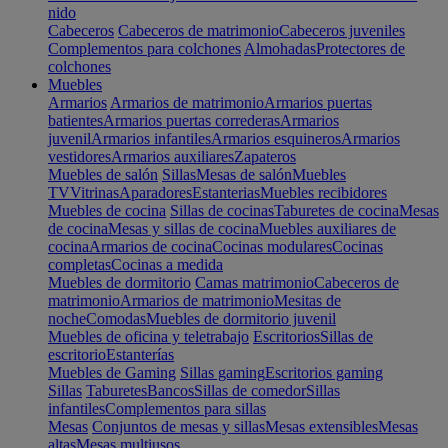
nido
Cabeceros
Cabeceros de matrimonio
Cabeceros juveniles
Complementos para colchones
Almohadas
Protectores de
colchones
Muebles
Armarios
Armarios de matrimonio
Armarios puertas
batientes
Armarios puertas correderas
Armarios
juvenil
Armarios infantiles
Armarios esquineros
Armarios
vestidores
Armarios auxiliares
Zapateros
Muebles de salón
Sillas
Mesas de salón
Muebles
TV
Vitrinas
Aparadores
Estanterias
Muebles recibidores
Muebles de cocina
Sillas de cocinas
Taburetes de cocina
Mesas
de cocina
Mesas y sillas de cocina
Muebles auxiliares de
cocina
Armarios de cocina
Cocinas modulares
Cocinas
completas
Cocinas a medida
Muebles de dormitorio
Camas matrimonio
Cabeceros de
matrimonio
Armarios de matrimonio
Mesitas de
noche
Comodas
Muebles de dormitorio juvenil
Muebles de oficina y teletrabajo
Escritorios
Sillas de
escritorio
Estanterías
Muebles de Gaming
Sillas gaming
Escritorios gaming
Sillas
Taburetes
Bancos
Sillas de comedor
Sillas
infantiles
Complementos para sillas
Mesas
Conjuntos de mesas y sillas
Mesas extensibles
Mesas
altas
Mesas multiusos