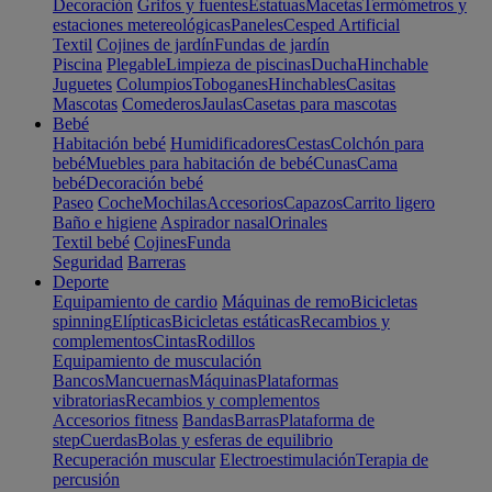
Decoración
Grifos y fuentes
Estatuas
Macetas
Termómetros y
estaciones metereológicas
Paneles
Cesped Artificial
Textil
Cojines de jardín
Fundas de jardín
Piscina
Plegable
Limpieza de piscinas
Ducha
Hinchable
Juguetes
Columpios
Toboganes
Hinchables
Casitas
Mascotas
Comederos
Jaulas
Casetas para mascotas
Bebé
Habitación bebé
Humidificadores
Cestas
Colchón para
bebé
Muebles para habitación de bebé
Cunas
Cama
bebé
Decoración bebé
Paseo
Coche
Mochilas
Accesorios
Capazos
Carrito ligero
Baño e higiene
Aspirador nasal
Orinales
Textil bebé
Cojines
Funda
Seguridad
Barreras
Deporte
Equipamiento de cardio
Máquinas de remo
Bicicletas
spinning
Elípticas
Bicicletas estáticas
Recambios y
complementos
Cintas
Rodillos
Equipamiento de musculación
Bancos
Mancuernas
Máquinas
Plataformas
vibratorias
Recambios y complementos
Accesorios fitness
Bandas
Barras
Plataforma de
step
Cuerdas
Bolas y esferas de equilibrio
Recuperación muscular
Electroestimulación
Terapia de
percusión