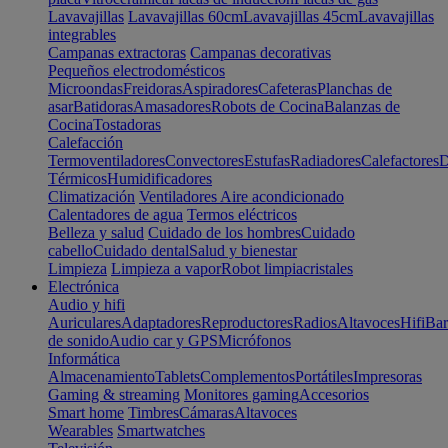
Lavavajillas
Lavavajillas 60cm
Lavavajillas 45cm
Lavavajillas
integrables
Campanas extractoras
Campanas decorativas
Pequeños electrodomésticos
Microondas
Freidoras
Aspiradores
Cafeteras
Planchas de
asar
Batidoras
Amasadores
Robots de Cocina
Balanzas de
Cocina
Tostadoras
Calefacción
Termoventiladores
Convectores
Estufas
Radiadores
Calefactores
D
Térmicos
Humidificadores
Climatización
Ventiladores
Aire acondicionado
Calentadores de agua
Termos eléctricos
Belleza y salud
Cuidado de los hombres
Cuidado
cabello
Cuidado dental
Salud y bienestar
Limpieza
Limpieza a vapor
Robot limpiacristales
Electrónica
Audio y hifi
Auriculares
Adaptadores
Reproductores
Radios
Altavoces
Hifi
Bar
de sonido
Audio car y GPS
Micrófonos
Informática
Almacenamiento
Tablets
Complementos
Portátiles
Impresoras
Gaming & streaming
Monitores gaming
Accesorios
Smart home
Timbres
Cámaras
Altavoces
Wearables
Smartwatches