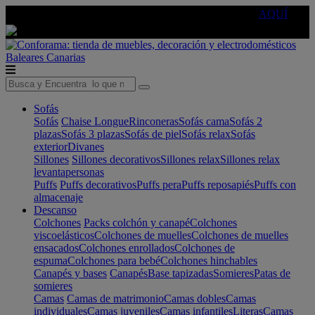
🔵Cambia tu electro con
-10% EXTRA
de descuento ☑️
AQUÍ
Baleares
Canarias
Sofás
Sofás
Chaise Longue
Rinconeras
Sofás cama
Sofás 2
plazas
Sofás 3 plazas
Sofás de piel
Sofás relax
Sofás
exterior
Divanes
Sillones
Sillones decorativos
Sillones relax
Sillones relax
levantapersonas
Puffs
Puffs decorativos
Puffs pera
Puffs reposapiés
Puffs con
almacenaje
Descanso
Colchones
Packs colchón y canapé
Colchones
viscoelásticos
Colchones de muelles
Colchones de muelles
ensacados
Colchones enrollados
Colchones de
espuma
Colchones para bebé
Colchones hinchables
Canapés y bases
Canapés
Base tapizadas
Somieres
Patas de
somieres
Camas
Camas de matrimonio
Camas dobles
Camas
individuales
Camas juveniles
Camas infantiles
Literas
Camas