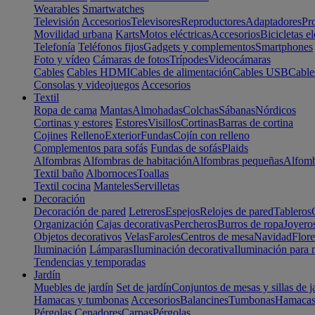
Wearables
Smartwatches
Televisión
Accesorios
Televisores
Reproductores
Adaptadores
Pr
Movilidad urbana
Karts
Motos eléctricas
Accesorios
Bicicletas el
Telefonía
Teléfonos fijos
Gadgets y complementos
Smartphones
Foto y vídeo
Cámaras de fotos
Trípodes
Videocámaras
Cables
Cables HDMI
Cables de alimentación
Cables USB
Cable
Consolas y videojuegos
Accesorios
Textil
Ropa de cama
Mantas
Almohadas
Colchas
Sábanas
Nórdicos
Cortinas y estores
Estores
Visillos
Cortinas
Barras de cortina
Cojines
Relleno
Exterior
Fundas
Cojín con relleno
Complementos para sofás
Fundas de sofás
Plaids
Alfombras
Alfombras de habitación
Alfombras pequeñas
Alfomb
Textil baño
Albornoces
Toallas
Textil cocina
Manteles
Servilletas
Decoración
Decoración de pared
Letreros
Espejos
Relojes de pared
Tableros
Organización
Cajas decorativas
Percheros
Burros de ropa
Joyero
Objetos decorativos
Velas
Faroles
Centros de mesa
Navidad
Flore
Iluminación
Lámparas
Iluminación decorativa
Iluminación para 
Tendencias y temporadas
Jardín
Muebles de jardín
Set de jardín
Conjuntos de mesas y sillas de j
Hamacas y tumbonas
Accesorios
Balancines
Tumbonas
Hamaca
Pérgolas
Cenadores
Carpas
Pérgolas