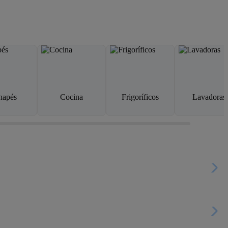
napés
Cocina
Frigoríficos
Lavadoras