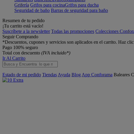
Grifería
Grifos para cocina
Grifos para ducha
Seguridad de baño
Barras de seguridad para baño
Resumen de tu pedido
¡Tu carrito está vacío!
Suscríbete a la newsletter
Todas las promociones
Colecciones Confo
Seguir Comprando
*Descuentos, cupones y servicios son aplicados en el carrito. Haz cli
Pago 100% seguro
Total con descuento
(IVA incluido*)
Ir Al Carrito
Estado de mi pedido
Tiendas
Ayuda
Blog
App Conforama
Baleares
C