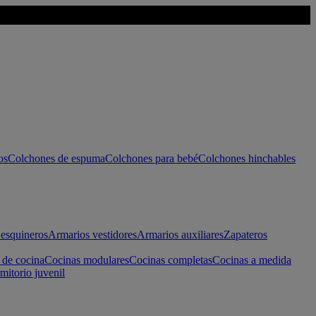
os
Colchones de espuma
Colchones para bebé
Colchones hinchables
esquineros
Armarios vestidores
Armarios auxiliares
Zapateros
 de cocina
Cocinas modulares
Cocinas completas
Cocinas a medida
mitorio juvenil