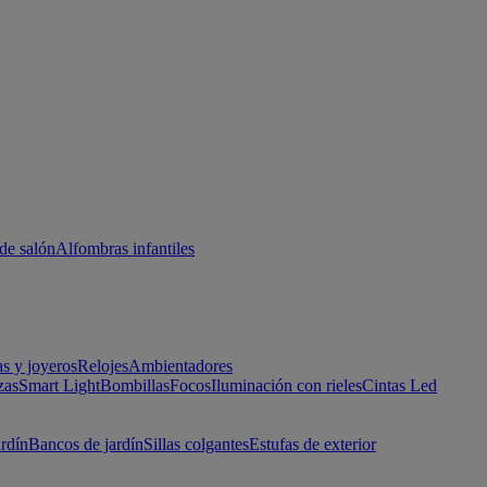
de salón
Alfombras infantiles
as y joyeros
Relojes
Ambientadores
zas
Smart Light
Bombillas
Focos
Iluminación con rieles
Cintas Led
ardín
Bancos de jardín
Sillas colgantes
Estufas de exterior