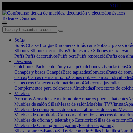
🔵Cambia tu electro con
-10% EXTRA
de descuento ☑️
AQUÍ
Baleares
Canarias
Sofás
Sofás
Chaise Longue
Rinconeras
Sofás cama
Sofás 2 plazas
Sofá
Sillones
Sillones decorativos
Sillones relax
Sillones relax levant
Puffs
Puffs decorativos
Puffs pera
Puffs reposapiés
Puffs con al
Descanso
Colchones
Packs colchón y canapé
Colchones viscoelásticos
Col
Canapés y bases
Canapés
Base tapizadas
Somieres
Patas de somi
Camas
Camas de matrimonio
Camas dobles
Camas individuales
Cabeceros
Cabeceros de matrimonio
Cabeceros juveniles
Complementos para colchones
Almohadas
Protectores de colch
Muebles
Armarios
Armarios de matrimonio
Armarios puertas batientes
Ar
Muebles de salón
Sillas
Mesas de salón
Muebles TV
Vitrinas
Apa
Muebles de cocina
Sillas de cocinas
Taburetes de cocina
Mesas d
Muebles de dormitorio
Camas matrimonio
Cabeceros de matrim
Muebles de oficina y teletrabajo
Escritorios
Sillas de escritorio
Es
Muebles de Gaming
Sillas gaming
Escritorios gaming
Sillas
Taburetes
Bancos
Sillas de comedor
Sillas infantiles
Complem