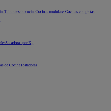
ina
Taburetes de cocina
Cocinas modulares
Cocinas completas
s
bles
Secadoras por Kg
as de Cocina
Tostadoras