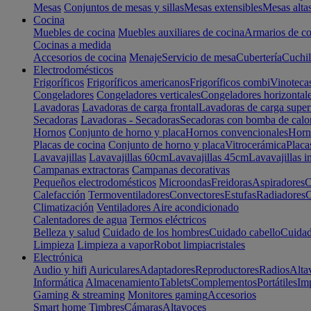
Mesas
Conjuntos de mesas y sillas
Mesas extensibles
Mesas alta
Cocina
Muebles de cocina
Muebles auxiliares de cocina
Armarios de co
Cocinas a medida
Accesorios de cocina
Menaje
Servicio de mesa
Cubertería
Cuchil
Electrodomésticos
Frigoríficos
Frigoríficos americanos
Frigoríficos combi
Vinoteca
Congeladores
Congeladores verticales
Congeladores horizontal
Lavadoras
Lavadoras de carga frontal
Lavadoras de carga super
Secadoras
Lavadoras - Secadoras
Secadoras con bomba de calo
Hornos
Conjunto de horno y placa
Hornos convencionales
Horno
Placas de cocina
Conjunto de horno y placa
Vitrocerámica
Placa
Lavavajillas
Lavavajillas 60cm
Lavavajillas 45cm
Lavavajillas i
Campanas extractoras
Campanas decorativas
Pequeños electrodomésticos
Microondas
Freidoras
Aspiradores
C
Calefacción
Termoventiladores
Convectores
Estufas
Radiadores
C
Climatización
Ventiladores
Aire acondicionado
Calentadores de agua
Termos eléctricos
Belleza y salud
Cuidado de los hombres
Cuidado cabello
Cuidad
Limpieza
Limpieza a vapor
Robot limpiacristales
Electrónica
Audio y hifi
Auriculares
Adaptadores
Reproductores
Radios
Alta
Informática
Almacenamiento
Tablets
Complementos
Portátiles
Im
Gaming & streaming
Monitores gaming
Accesorios
Smart home
Timbres
Cámaras
Altavoces