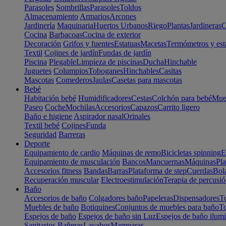
Parasoles
Sombrillas
Parasoles
Toldos
Almacenamiento
Armarios
Arcones
Jardinería
Maquinaria
Huertos Urbanos
Riego
Plantas
Jardineras
C
Cocina
Barbacoas
Cocina de exterior
Decoración
Grifos y fuentes
Estatuas
Macetas
Termómetros y est
Textil
Cojines de jardín
Fundas de jardín
Piscina
Plegable
Limpieza de piscinas
Ducha
Hinchable
Juguetes
Columpios
Toboganes
Hinchables
Casitas
Mascotas
Comederos
Jaulas
Casetas para mascotas
Bebé
Habitación bebé
Humidificadores
Cestas
Colchón para bebé
Mueb
Paseo
Coche
Mochilas
Accesorios
Capazos
Carrito ligero
Baño e higiene
Aspirador nasal
Orinales
Textil bebé
Cojines
Funda
Seguridad
Barreras
Deporte
Equipamiento de cardio
Máquinas de remo
Bicicletas spinning
E
Equipamiento de musculación
Bancos
Mancuernas
Máquinas
Pla
Accesorios fitness
Bandas
Barras
Plataforma de step
Cuerdas
Bola
Recuperación muscular
Electroestimulación
Terapia de percusi
Baño
Accesorios de baño
Colgadores baño
Papeleras
Dispensadores
To
Muebles de baño
Botiquines
Conjuntos de muebles para baño
To
Espejos de baño
Espejos de baño sin Luz
Espejos de baño ilum
Sanitarios
Bañeras
Lavabos
Mamparas