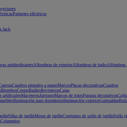
oyectores
éctricas
Patinetes eléctricos
s Jack
ras antideslizantes
Alfombras de exterior
Alfombras de baño
Alfombras 
Canvas
Cuadros pintados a mano
Marcos
Placas decorativas
Cuadros
s
Biombos
Cestas
Baúles
Revisteros
Cajas
s artificiales
Maceteros
Jarrones
Marcos de fotos
Figuras decorativas
Cajit
muebles
Iluminación para dormitorio
Iluminación exterior
Guirnaldas
Bali
ardín
Sillas de jardín
Mesas de jardín
Conjuntos de sofás de jardín
Sofás j
s
Columpios