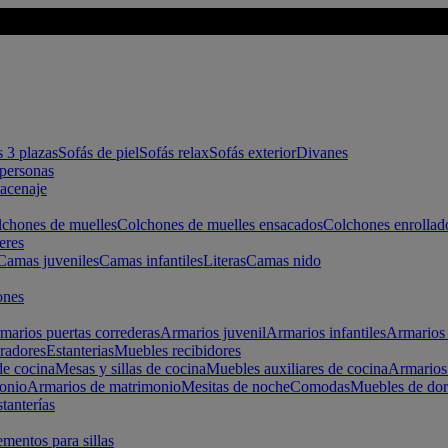
s 3 plazas
Sofás de piel
Sofás relax
Sofás exterior
Divanes
apersonas
macenaje
chones de muelles
Colchones de muelles ensacados
Colchones enrollad
eres
Camas juveniles
Camas infantiles
Literas
Camas nido
ones
marios puertas correderas
Armarios juvenil
Armarios infantiles
Armarios 
radores
Estanterias
Muebles recibidores
e cocina
Mesas y sillas de cocina
Muebles auxiliares de cocina
Armarios
onio
Armarios de matrimonio
Mesitas de noche
Comodas
Muebles de dor
tanterías
entos para sillas