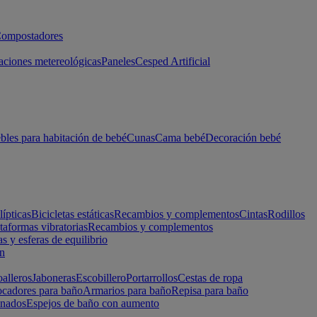
ompostadores
aciones metereológicas
Paneles
Cesped Artificial
les para habitación de bebé
Cunas
Cama bebé
Decoración bebé
lípticas
Bicicletas estáticas
Recambios y complementos
Cintas
Rodillos
taformas vibratorias
Recambios y complementos
s y esferas de equilibrio
ón
alleros
Jaboneras
Escobillero
Portarrollos
Cestas de ropa
cadores para baño
Armarios para baño
Repisa para baño
inados
Espejos de baño con aumento