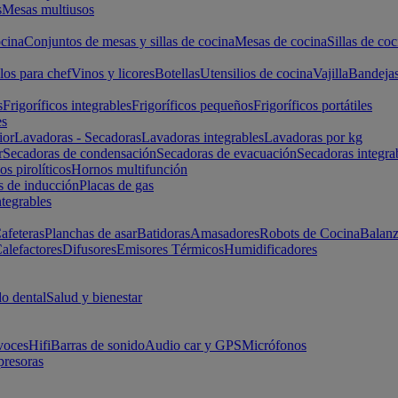
s
Mesas multiusos
cina
Conjuntos de mesas y sillas de cocina
Mesas de cocina
Sillas de coc
los para chef
Vinos y licores
Botellas
Utensilios de cocina
Vajilla
Bandeja
s
Frigoríficos integrables
Frigoríficos pequeños
Frigoríficos portátiles
es
ior
Lavadoras - Secadoras
Lavadoras integrables
Lavadoras por kg
r
Secadoras de condensación
Secadoras de evacuación
Secadoras integra
s pirolíticos
Hornos multifunción
s de inducción
Placas de gas
ntegrables
afeteras
Planchas de asar
Batidoras
Amasadores
Robots de Cocina
Balanz
alefactores
Difusores
Emisores Térmicos
Humidificadores
o dental
Salud y bienestar
voces
Hifi
Barras de sonido
Audio car y GPS
Micrófonos
presoras