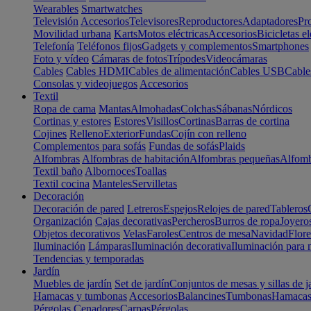
Wearables
Smartwatches
Televisión
Accesorios
Televisores
Reproductores
Adaptadores
Pr
Movilidad urbana
Karts
Motos eléctricas
Accesorios
Bicicletas el
Telefonía
Teléfonos fijos
Gadgets y complementos
Smartphones
Foto y vídeo
Cámaras de fotos
Trípodes
Videocámaras
Cables
Cables HDMI
Cables de alimentación
Cables USB
Cable
Consolas y videojuegos
Accesorios
Textil
Ropa de cama
Mantas
Almohadas
Colchas
Sábanas
Nórdicos
Cortinas y estores
Estores
Visillos
Cortinas
Barras de cortina
Cojines
Relleno
Exterior
Fundas
Cojín con relleno
Complementos para sofás
Fundas de sofás
Plaids
Alfombras
Alfombras de habitación
Alfombras pequeñas
Alfomb
Textil baño
Albornoces
Toallas
Textil cocina
Manteles
Servilletas
Decoración
Decoración de pared
Letreros
Espejos
Relojes de pared
Tableros
Organización
Cajas decorativas
Percheros
Burros de ropa
Joyero
Objetos decorativos
Velas
Faroles
Centros de mesa
Navidad
Flore
Iluminación
Lámparas
Iluminación decorativa
Iluminación para 
Tendencias y temporadas
Jardín
Muebles de jardín
Set de jardín
Conjuntos de mesas y sillas de j
Hamacas y tumbonas
Accesorios
Balancines
Tumbonas
Hamaca
Pérgolas
Cenadores
Carpas
Pérgolas