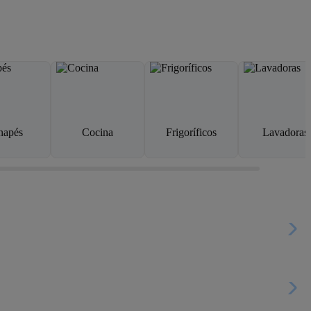
napés
Cocina
Frigoríficos
Lavadoras