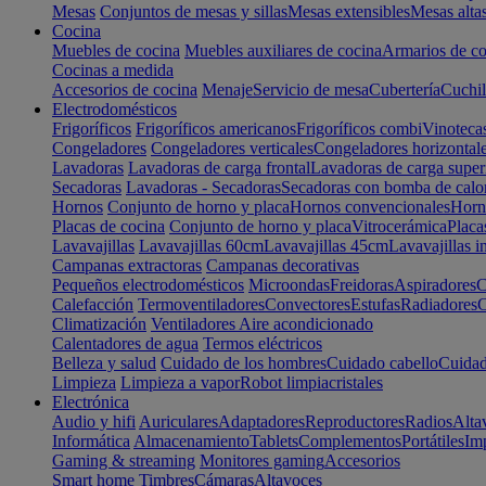
Mesas
Conjuntos de mesas y sillas
Mesas extensibles
Mesas alta
Cocina
Muebles de cocina
Muebles auxiliares de cocina
Armarios de co
Cocinas a medida
Accesorios de cocina
Menaje
Servicio de mesa
Cubertería
Cuchil
Electrodomésticos
Frigoríficos
Frigoríficos americanos
Frigoríficos combi
Vinoteca
Congeladores
Congeladores verticales
Congeladores horizontal
Lavadoras
Lavadoras de carga frontal
Lavadoras de carga super
Secadoras
Lavadoras - Secadoras
Secadoras con bomba de calo
Hornos
Conjunto de horno y placa
Hornos convencionales
Horno
Placas de cocina
Conjunto de horno y placa
Vitrocerámica
Placa
Lavavajillas
Lavavajillas 60cm
Lavavajillas 45cm
Lavavajillas i
Campanas extractoras
Campanas decorativas
Pequeños electrodomésticos
Microondas
Freidoras
Aspiradores
C
Calefacción
Termoventiladores
Convectores
Estufas
Radiadores
C
Climatización
Ventiladores
Aire acondicionado
Calentadores de agua
Termos eléctricos
Belleza y salud
Cuidado de los hombres
Cuidado cabello
Cuidad
Limpieza
Limpieza a vapor
Robot limpiacristales
Electrónica
Audio y hifi
Auriculares
Adaptadores
Reproductores
Radios
Alta
Informática
Almacenamiento
Tablets
Complementos
Portátiles
Im
Gaming & streaming
Monitores gaming
Accesorios
Smart home
Timbres
Cámaras
Altavoces