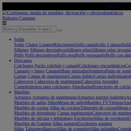
🔵Cambia tu electro con
-10% EXTRA
de descuento ☑️
AQUÍ
Baleares
Canarias
Sofás
Sofás
Chaise Longue
Rinconeras
Sofás cama
Sofás 2 plazas
Sofá
Sillones
Sillones decorativos
Sillones relax
Sillones relax levant
Puffs
Puffs decorativos
Puffs pera
Puffs reposapiés
Puffs con al
Descanso
Colchones
Packs colchón y canapé
Colchones viscoelásticos
Col
Canapés y bases
Canapés
Base tapizadas
Somieres
Patas de somi
Camas
Camas de matrimonio
Camas dobles
Camas individuales
Cabeceros
Cabeceros de matrimonio
Cabeceros juveniles
Complementos para colchones
Almohadas
Protectores de colch
Muebles
Armarios
Armarios de matrimonio
Armarios puertas batientes
Ar
Muebles de salón
Sillas
Mesas de salón
Muebles TV
Vitrinas
Apa
Muebles de cocina
Sillas de cocinas
Taburetes de cocina
Mesas d
Muebles de dormitorio
Camas matrimonio
Cabeceros de matrim
Muebles de oficina y teletrabajo
Escritorios
Sillas de escritorio
Es
Muebles de Gaming
Sillas gaming
Escritorios gaming
Sillas
Taburetes
Bancos
Sillas de comedor
Sillas infantiles
Complem