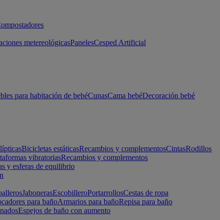
ompostadores
aciones metereológicas
Paneles
Cesped Artificial
les para habitación de bebé
Cunas
Cama bebé
Decoración bebé
lípticas
Bicicletas estáticas
Recambios y complementos
Cintas
Rodillos
taformas vibratorias
Recambios y complementos
s y esferas de equilibrio
ón
alleros
Jaboneras
Escobillero
Portarrollos
Cestas de ropa
cadores para baño
Armarios para baño
Repisa para baño
inados
Espejos de baño con aumento