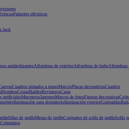
oyectores
éctricas
Patinetes eléctricos
s Jack
ras antideslizantes
Alfombras de exterior
Alfombras de baño
Alfombras 
Canvas
Cuadros pintados a mano
Marcos
Placas decorativas
Cuadros
s
Biombos
Cestas
Baúles
Revisteros
Cajas
s artificiales
Maceteros
Jarrones
Marcos de fotos
Figuras decorativas
Cajit
muebles
Iluminación para dormitorio
Iluminación exterior
Guirnaldas
Bali
ardín
Sillas de jardín
Mesas de jardín
Conjuntos de sofás de jardín
Sofás j
s
Columpios