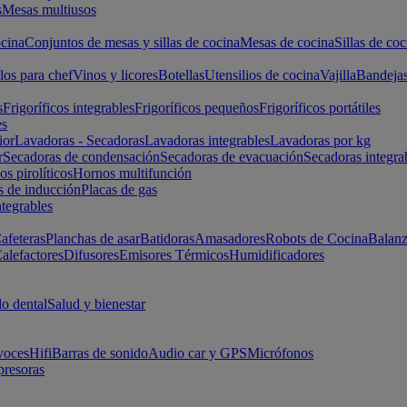
s
Mesas multiusos
cina
Conjuntos de mesas y sillas de cocina
Mesas de cocina
Sillas de coc
los para chef
Vinos y licores
Botellas
Utensilios de cocina
Vajilla
Bandeja
s
Frigoríficos integrables
Frigoríficos pequeños
Frigoríficos portátiles
es
ior
Lavadoras - Secadoras
Lavadoras integrables
Lavadoras por kg
r
Secadoras de condensación
Secadoras de evacuación
Secadoras integra
s pirolíticos
Hornos multifunción
s de inducción
Placas de gas
ntegrables
afeteras
Planchas de asar
Batidoras
Amasadores
Robots de Cocina
Balanz
alefactores
Difusores
Emisores Térmicos
Humidificadores
o dental
Salud y bienestar
voces
Hifi
Barras de sonido
Audio car y GPS
Micrófonos
presoras