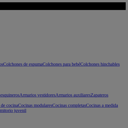
os
Colchones de espuma
Colchones para bebé
Colchones hinchables
esquineros
Armarios vestidores
Armarios auxiliares
Zapateros
 de cocina
Cocinas modulares
Cocinas completas
Cocinas a medida
mitorio juvenil