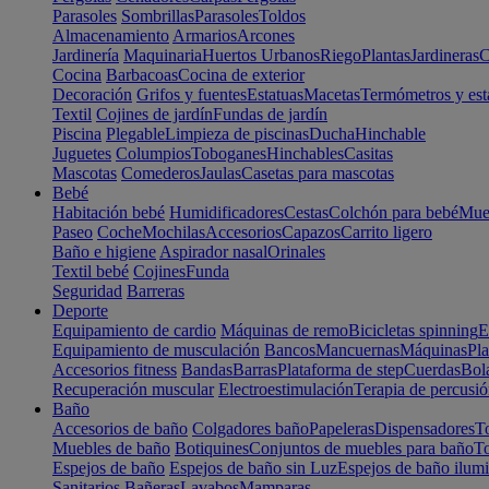
Parasoles
Sombrillas
Parasoles
Toldos
Almacenamiento
Armarios
Arcones
Jardinería
Maquinaria
Huertos Urbanos
Riego
Plantas
Jardineras
C
Cocina
Barbacoas
Cocina de exterior
Decoración
Grifos y fuentes
Estatuas
Macetas
Termómetros y est
Textil
Cojines de jardín
Fundas de jardín
Piscina
Plegable
Limpieza de piscinas
Ducha
Hinchable
Juguetes
Columpios
Toboganes
Hinchables
Casitas
Mascotas
Comederos
Jaulas
Casetas para mascotas
Bebé
Habitación bebé
Humidificadores
Cestas
Colchón para bebé
Mueb
Paseo
Coche
Mochilas
Accesorios
Capazos
Carrito ligero
Baño e higiene
Aspirador nasal
Orinales
Textil bebé
Cojines
Funda
Seguridad
Barreras
Deporte
Equipamiento de cardio
Máquinas de remo
Bicicletas spinning
E
Equipamiento de musculación
Bancos
Mancuernas
Máquinas
Pla
Accesorios fitness
Bandas
Barras
Plataforma de step
Cuerdas
Bola
Recuperación muscular
Electroestimulación
Terapia de percusi
Baño
Accesorios de baño
Colgadores baño
Papeleras
Dispensadores
To
Muebles de baño
Botiquines
Conjuntos de muebles para baño
To
Espejos de baño
Espejos de baño sin Luz
Espejos de baño ilum
Sanitarios
Bañeras
Lavabos
Mamparas