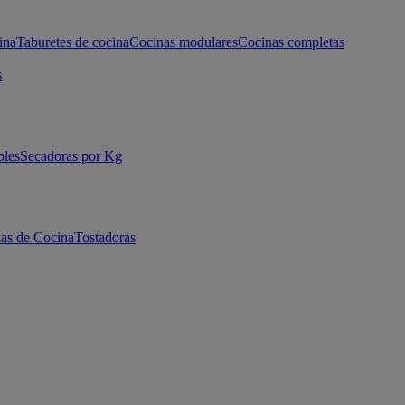
ina
Taburetes de cocina
Cocinas modulares
Cocinas completas
s
bles
Secadoras por Kg
as de Cocina
Tostadoras