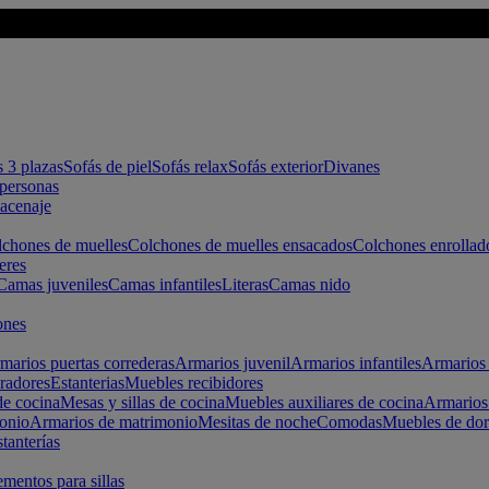
s 3 plazas
Sofás de piel
Sofás relax
Sofás exterior
Divanes
apersonas
macenaje
chones de muelles
Colchones de muelles ensacados
Colchones enrollad
eres
Camas juveniles
Camas infantiles
Literas
Camas nido
ones
marios puertas correderas
Armarios juvenil
Armarios infantiles
Armarios 
radores
Estanterias
Muebles recibidores
e cocina
Mesas y sillas de cocina
Muebles auxiliares de cocina
Armarios
onio
Armarios de matrimonio
Mesitas de noche
Comodas
Muebles de dor
tanterías
entos para sillas