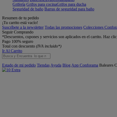
Grifería
Grifos para cocina
Grifos para ducha
Seguridad de baño
Barras de seguridad para baño
Resumen de tu pedido
¡Tu carrito está vacío!
Suscríbete a la newsletter
Todas las promociones
Colecciones Confo
Seguir Comprando
*Descuentos, cupones y servicios son aplicados en el carrito. Haz cli
Pago 100% seguro
Total con descuento
(IVA incluido*)
Ir Al Carrito
Estado de mi pedido
Tiendas
Ayuda
Blog
App Conforama
Baleares
C