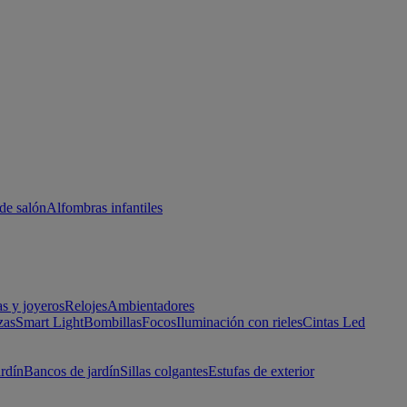
de salón
Alfombras infantiles
as y joyeros
Relojes
Ambientadores
zas
Smart Light
Bombillas
Focos
Iluminación con rieles
Cintas Led
ardín
Bancos de jardín
Sillas colgantes
Estufas de exterior