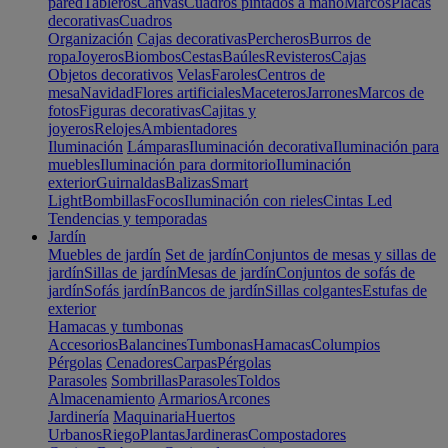
pared
Tableros
Canvas
Cuadros pintados a mano
Marcos
Placas
decorativas
Cuadros
Organización
Cajas decorativas
Percheros
Burros de
ropa
Joyeros
Biombos
Cestas
Baúles
Revisteros
Cajas
Objetos decorativos
Velas
Faroles
Centros de
mesa
Navidad
Flores artificiales
Maceteros
Jarrones
Marcos de
fotos
Figuras decorativas
Cajitas y
joyeros
Relojes
Ambientadores
Iluminación
Lámparas
Iluminación decorativa
Iluminación para
muebles
Iluminación para dormitorio
Iluminación
exterior
Guirnaldas
Balizas
Smart
Light
Bombillas
Focos
Iluminación con rieles
Cintas Led
Tendencias y temporadas
Jardín
Muebles de jardín
Set de jardín
Conjuntos de mesas y sillas de
jardín
Sillas de jardín
Mesas de jardín
Conjuntos de sofás de
jardín
Sofás jardín
Bancos de jardín
Sillas colgantes
Estufas de
exterior
Hamacas y tumbonas
Accesorios
Balancines
Tumbonas
Hamacas
Columpios
Pérgolas
Cenadores
Carpas
Pérgolas
Parasoles
Sombrillas
Parasoles
Toldos
Almacenamiento
Armarios
Arcones
Jardinería
Maquinaria
Huertos
Urbanos
Riego
Plantas
Jardineras
Compostadores