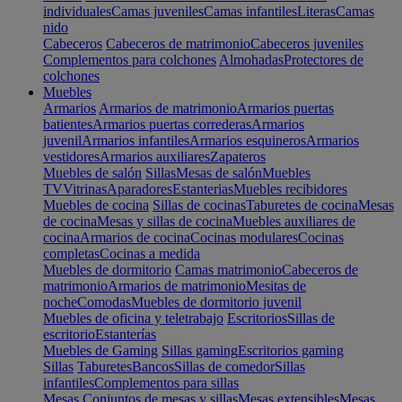
individuales
Camas juveniles
Camas infantiles
Literas
Camas
nido
Cabeceros
Cabeceros de matrimonio
Cabeceros juveniles
Complementos para colchones
Almohadas
Protectores de
colchones
Muebles
Armarios
Armarios de matrimonio
Armarios puertas
batientes
Armarios puertas correderas
Armarios
juvenil
Armarios infantiles
Armarios esquineros
Armarios
vestidores
Armarios auxiliares
Zapateros
Muebles de salón
Sillas
Mesas de salón
Muebles
TV
Vitrinas
Aparadores
Estanterias
Muebles recibidores
Muebles de cocina
Sillas de cocinas
Taburetes de cocina
Mesas
de cocina
Mesas y sillas de cocina
Muebles auxiliares de
cocina
Armarios de cocina
Cocinas modulares
Cocinas
completas
Cocinas a medida
Muebles de dormitorio
Camas matrimonio
Cabeceros de
matrimonio
Armarios de matrimonio
Mesitas de
noche
Comodas
Muebles de dormitorio juvenil
Muebles de oficina y teletrabajo
Escritorios
Sillas de
escritorio
Estanterías
Muebles de Gaming
Sillas gaming
Escritorios gaming
Sillas
Taburetes
Bancos
Sillas de comedor
Sillas
infantiles
Complementos para sillas
Mesas
Conjuntos de mesas y sillas
Mesas extensibles
Mesas