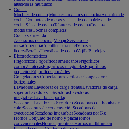
altas
Mesas multiusos
Cocina
Muebles de cocina
Muebles auxiliares de cocina
Armarios de
cocina
Conjuntos de mesas y sillas de cocina
Mesas de
cocina
Sillas de cocina
Taburetes de cocina
Cocinas
modulares
Cocinas completas
Cocinas a medida
Accesorios de cocina
Menaje
Servicio de
mesa
Cubertería
Cuchillos para chef
Vinos y
licores
Botellas
Utensilios de cocina
Vajilla
Bandejas
Electrodomésticos
Frigoríficos
Frigoríficos americanos
Frigoríficos
combi
Vinotecas
Frigoríficos integrables
Frigoríficos
pequeños
Frigoríficos portátiles
Congeladores
Congeladores verticales
Congeladores
horizontales
Lavadoras
Lavadoras de carga frontal
Lavadoras de carga
superior
Lavadoras - Secadoras
Lavadoras
integrables
Lavadoras por kg
Secadoras
Lavadoras - Secadoras
Secadoras con bomba de
calor
Secadoras de condensación
Secadoras de
evacuación
Secadoras integrables
Secadoras por Kg
Hornos
Conjunto de horno y placa
Hornos
convencionales
Hornos pirolíticos
Hornos multifunción
Placas de cocina
Conjunto de horno y