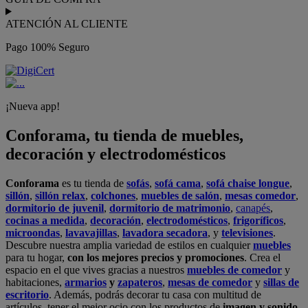
ATENCIÓN AL CLIENTE
Pago 100% Seguro
¡Nueva app!
Conforama, tu tienda de muebles,
decoración y electrodomésticos
Conforama
es tu tienda de
sofás
,
sofá cama
,
sofá chaise longue
,
sillón
,
sillón relax
,
colchones
,
muebles de salón
,
mesas comedor
,
dormitorio de juvenil
,
dormitorio de matrimonio
,
canapés
,
cocinas a medida
,
decoración
,
electrodomésticos
,
frigoríficos
,
microondas
,
lavavajillas
,
lavadora secadora
, y
televisiones
.
Descubre nuestra amplia variedad de estilos en cualquier
muebles
para tu hogar,
con los mejores precios y promociones
. Crea el
espacio en el que vives gracias a nuestros
muebles de comedor
y
habitaciones,
armarios
y
zapateros
,
mesas de comedor
y
sillas de
escritorio
. Además, podrás decorar tu casa con multitud de
artículos, tener el mejor ocio con los productos de
imagen y sonido