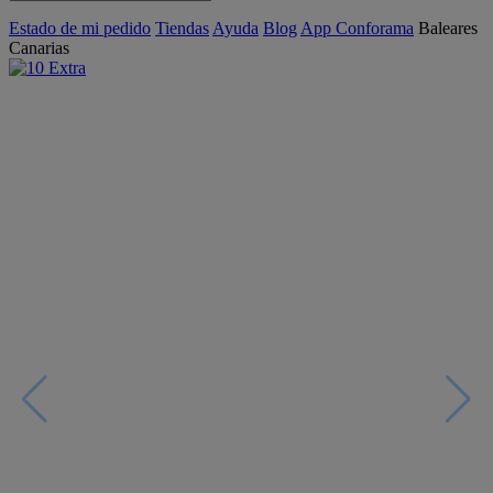
Estado de mi pedido
Tiendas
Ayuda
Blog
App Conforama
Baleares
Canarias