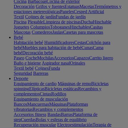
Cocina
Barbacoas
Cocina de exterior
Decoración
Grifos y fuentes
Estatuas
Macetas
Termómetros y
estaciones metereológicas
Paneles
Cesped Artificial
Textil
Cojines de jardín
Fundas de jardín
Piscina
Plegable
Limpieza de piscinas
Ducha
Hinchable
Juguetes
Columpios
Toboganes
Hinchables
Casitas
Mascotas
Comederos
Jaulas
Casetas para mascotas
Bebé
Habitación bebé
Humidificadores
Cestas
Colchón para
bebé
Muebles para habitación de bebé
Cunas
Cama
bebé
Decoración bebé
Paseo
Coche
Mochilas
Accesorios
Capazos
Carrito ligero
Baño e higiene
Aspirador nasal
Orinales
Textil bebé
Cojines
Funda
Seguridad
Barreras
Deporte
Equipamiento de cardio
Máquinas de remo
Bicicletas
spinning
Elípticas
Bicicletas estáticas
Recambios y
complementos
Cintas
Rodillos
Equipamiento de musculación
Bancos
Mancuernas
Máquinas
Plataformas
vibratorias
Recambios y complementos
Accesorios fitness
Bandas
Barras
Plataforma de
step
Cuerdas
Bolas y esferas de equilibrio
Recuperación muscular
Electroestimulación
Terapia de