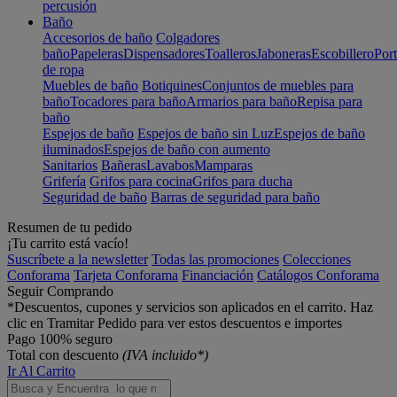
percusión
Baño
Accesorios de baño
Colgadores
baño
Papeleras
Dispensadores
Toalleros
Jaboneras
Escobillero
Port
de ropa
Muebles de baño
Botiquines
Conjuntos de muebles para
baño
Tocadores para baño
Armarios para baño
Repisa para
baño
Espejos de baño
Espejos de baño sin Luz
Espejos de baño
iluminados
Espejos de baño con aumento
Sanitarios
Bañeras
Lavabos
Mamparas
Grifería
Grifos para cocina
Grifos para ducha
Seguridad de baño
Barras de seguridad para baño
Resumen de tu pedido
¡Tu carrito está vacío!
Suscríbete a la newsletter
Todas las promociones
Colecciones
Conforama
Tarjeta Conforama
Financiación
Catálogos Conforama
Seguir Comprando
*Descuentos, cupones y servicios son aplicados en el carrito. Haz
clic en Tramitar Pedido para ver estos descuentos e importes
Pago 100% seguro
Total con descuento
(IVA incluido*)
Ir Al Carrito