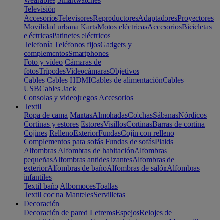
Wearables
Smartwatches
Televisión
Accesorios
Televisores
Reproductores
Adaptadores
Proyectores
Movilidad urbana
Karts
Motos eléctricas
Accesorios
Bicicletas
eléctricas
Patinetes eléctricos
Telefonía
Teléfonos fijos
Gadgets y
complementos
Smartphones
Foto y vídeo
Cámaras de
fotos
Trípodes
Videocámaras
Objetivos
Cables
Cables HDMI
Cables de alimentación
Cables
USB
Cables Jack
Consolas y videojuegos
Accesorios
Textil
Ropa de cama
Mantas
Almohadas
Colchas
Sábanas
Nórdicos
Cortinas y estores
Estores
Visillos
Cortinas
Barras de cortina
Cojines
Relleno
Exterior
Fundas
Cojín con relleno
Complementos para sofás
Fundas de sofás
Plaids
Alfombras
Alfombras de habitación
Alfombras
pequeñas
Alfombras antideslizantes
Alfombras de
exterior
Alfombras de baño
Alfombras de salón
Alfombras
infantiles
Textil baño
Albornoces
Toallas
Textil cocina
Manteles
Servilletas
Decoración
Decoración de pared
Letreros
Espejos
Relojes de