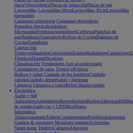
placa
Vitrocerámica
Placas de inducción
Placas de gas
Lavavajillas
Lavavajillas 60cm
Lavavajillas 45cm
Lavavajillas
integrables
Campanas extractoras
Campanas decorativas
Pequeños electrodomésticos
Microondas
Freidoras
Aspiradores
Cafeteras
Planchas de
asar
Batidoras
Amasadores
Robots de Cocina
Balanzas de
Cocina
Tostadoras
Calefacción
Termoventiladores
Convectores
Estufas
Radiadores
Calefactores
D
Térmicos
Humidificadores
Climatización
Ventiladores
Aire acondicionado
Calentadores de agua
Termos eléctricos
Belleza y salud
Cuidado de los hombres
Cuidado
cabello
Cuidado dental
Salud y bienestar
Limpieza
Limpieza a vapor
Robot limpiacristales
Electrónica
Audio y hifi
Auriculares
Adaptadores
Reproductores
Radios
Altavoces
Hifi
Bar
de sonido
Audio car y GPS
Micrófonos
Informática
Almacenamiento
Tablets
Complementos
Portátiles
Impresoras
Gaming & streaming
Monitores gaming
Accesorios
Smart home
Timbres
Cámaras
Altavoces