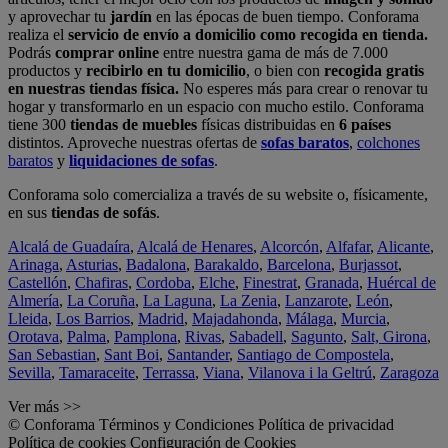
y aprovechar tu
jardín
en las épocas de buen tiempo. Conforama
realiza el
servicio de envío a domicilio como recogida en tienda.
Podrás
comprar online
entre nuestra gama de más de 7.000
productos y
recibirlo en tu domicilio
, o bien con
recogida gratis
en nuestras tiendas física.
No esperes más para crear o renovar tu
hogar y transformarlo en un espacio con mucho estilo. Conforama
tiene 300
tiendas de muebles
físicas distribuidas en
6 países
distintos. Aproveche nuestras ofertas de
sofas baratos
,
colchones
baratos
y
liquidaciones de sofas
.
Conforama solo comercializa a través de su website o, físicamente,
en sus
tiendas de sofás
.
Alcalá de Guadaíra
,
Alcalá de Henares
,
Alcorcón
,
Alfafar
,
Alicante
,
Arinaga
,
Asturias
,
Badalona
,
Barakaldo
,
Barcelona
,
Burjassot
,
Castellón
,
Chafiras
,
Cordoba
,
Elche
,
Finestrat
,
Granada
,
Huércal de
Almería
,
La Coruña
,
La Laguna
,
La Zenia
,
Lanzarote
,
León
,
Lleida
,
Los Barrios
,
Madrid
,
Majadahonda
,
Málaga
,
Murcia
,
Orotava
,
Palma
,
Pamplona
,
Rivas
,
Sabadell
,
Sagunto
,
Salt, Girona
,
San Sebastian
,
Sant Boi
,
Santander
,
Santiago de Compostela
,
Sevilla
,
Tamaraceite
,
Terrassa
,
Viana
,
Vilanova i la Geltrú
,
Zaragoza
Ver más >>
© Conforama
Términos y Condiciones
Política de privacidad
Política de cookies
Configuración de Cookies