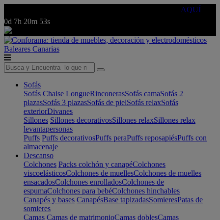
🔵Cambia tu electro con
-10% EXTRA
de descuento ☑️
AQUÍ
0d
7h
20m
53s
Baleares
Canarias
Sofás
Sofás
Chaise Longue
Rinconeras
Sofás cama
Sofás 2
plazas
Sofás 3 plazas
Sofás de piel
Sofás relax
Sofás
exterior
Divanes
Sillones
Sillones decorativos
Sillones relax
Sillones relax
levantapersonas
Puffs
Puffs decorativos
Puffs pera
Puffs reposapiés
Puffs con
almacenaje
Descanso
Colchones
Packs colchón y canapé
Colchones
viscoelásticos
Colchones de muelles
Colchones de muelles
ensacados
Colchones enrollados
Colchones de
espuma
Colchones para bebé
Colchones hinchables
Canapés y bases
Canapés
Base tapizadas
Somieres
Patas de
somieres
Camas
Camas de matrimonio
Camas dobles
Camas