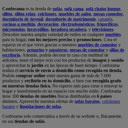
Conforama
es tu tienda de
sofás
,
sofá cama
,
sofá chaise longue
,
sillón
,
sillón relax
,
colchones
,
muebles de salón
,
mesas comedor
,
dormitorio de juvenil
,
dormitorio de matrimonio
,
canapés
,
cocinas a medida
,
decoración
,
electrodomésticos
,
frigoríficos
,
microondas
,
lavavajillas
,
lavadora secadora
, y
televisiones
.
Descubre nuestra amplia variedad de estilos en cualquier
muebles
para tu hogar,
con los mejores precios y promociones
. Crea el
espacio en el que vives gracias a nuestros
muebles de comedor
y
habitaciones,
armarios
y
zapateros
,
mesas de comedor
y
sillas de
escritorio
. Además, podrás decorar tu casa con multitud de
artículos, tener el mejor ocio con los productos de
imagen y sonido
y aprovechar tu
jardín
en las épocas de buen tiempo. Conforama
realiza el
servicio de envío a domicilio como recogida en tienda.
Podrás
comprar online
entre nuestra gama de más de 7.000
productos y
recibirlo en tu domicilio
, o bien con
recogida gratis
en nuestras tiendas física.
No esperes más para crear o renovar tu
hogar y transformarlo en un espacio con mucho estilo. Conforama
tiene 300
tiendas de muebles
físicas distribuidas en
6 países
distintos. Aproveche nuestras ofertas de
sofas baratos
,
colchones
baratos
y
liquidaciones de sofas
.
Conforama solo comercializa a través de su website o, físicamente,
en sus
tiendas de sofás
.