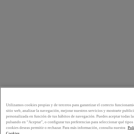
Utilizamos cookies propias y de terceros para garantizar el correcto funcionami
sitio web, analizar la navegación, mejorar nuestros servicios y mostrarte public
personalizada en función de tus hábitos de navegación. Puedes aceptar todas la
pulsando en “Aceptar”, o configurar tus preferencias para seleccionar qué tipos
cookies deseas permitir o rechazar. Para más información, consulta nuestra
Pol
Cookies