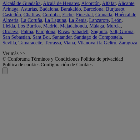
Alcalá de Guadaíra
,
Alcalá de Henares
,
Alcorcón
,
Alfafar
,
Alicante
,
Arinaga
,
Asturias
,
Badalona
,
Barakaldo
,
Barcelona
,
Burjassot
,
Castellón
,
Chafiras
,
Cordoba
,
Elche
,
Finestrat
,
Granada
,
Huércal de
Almería
,
La Coruña
,
La Laguna
,
La Zenia
,
Lanzarote
,
León
,
Lleida
,
Los Barrios
,
Madrid
,
Majadahonda
,
Málaga
,
Murcia
,
Orotava
,
Palma
,
Pamplona
,
Rivas
,
Sabadell
,
Sagunto
,
Salt, Girona
,
San Sebastian
,
Sant Boi
,
Santander
,
Santiago de Compostela
,
Sevilla
,
Tamaraceite
,
Terrassa
,
Viana
,
Vilanova i la Geltrú
,
Zaragoza
Ver más >>
© Conforama
Términos y Condiciones
Política de privacidad
Política de cookies
Configuración de Cookies