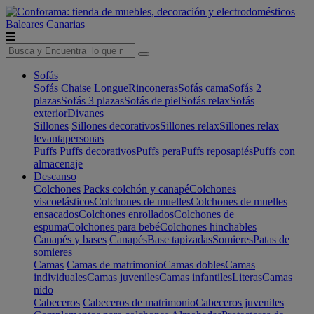
Baleares
Canarias
Sofás
Sofás
Chaise Longue
Rinconeras
Sofás cama
Sofás 2
plazas
Sofás 3 plazas
Sofás de piel
Sofás relax
Sofás
exterior
Divanes
Sillones
Sillones decorativos
Sillones relax
Sillones relax
levantapersonas
Puffs
Puffs decorativos
Puffs pera
Puffs reposapiés
Puffs con
almacenaje
Descanso
Colchones
Packs colchón y canapé
Colchones
viscoelásticos
Colchones de muelles
Colchones de muelles
ensacados
Colchones enrollados
Colchones de
espuma
Colchones para bebé
Colchones hinchables
Canapés y bases
Canapés
Base tapizadas
Somieres
Patas de
somieres
Camas
Camas de matrimonio
Camas dobles
Camas
individuales
Camas juveniles
Camas infantiles
Literas
Camas
nido
Cabeceros
Cabeceros de matrimonio
Cabeceros juveniles