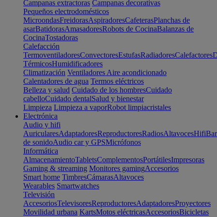
Campanas extractoras
Campanas decorativas
Pequeños electrodomésticos
Microondas
Freidoras
Aspiradores
Cafeteras
Planchas de
asar
Batidoras
Amasadores
Robots de Cocina
Balanzas de
Cocina
Tostadoras
Calefacción
Termoventiladores
Convectores
Estufas
Radiadores
Calefactores
D
Térmicos
Humidificadores
Climatización
Ventiladores
Aire acondicionado
Calentadores de agua
Termos eléctricos
Belleza y salud
Cuidado de los hombres
Cuidado
cabello
Cuidado dental
Salud y bienestar
Limpieza
Limpieza a vapor
Robot limpiacristales
Electrónica
Audio y hifi
Auriculares
Adaptadores
Reproductores
Radios
Altavoces
Hifi
Bar
de sonido
Audio car y GPS
Micrófonos
Informática
Almacenamiento
Tablets
Complementos
Portátiles
Impresoras
Gaming & streaming
Monitores gaming
Accesorios
Smart home
Timbres
Cámaras
Altavoces
Wearables
Smartwatches
Televisión
Accesorios
Televisores
Reproductores
Adaptadores
Proyectores
Movilidad urbana
Karts
Motos eléctricas
Accesorios
Bicicletas