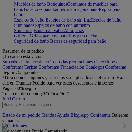
Muebles de baño
Botiquines
Conjuntos de muebles para
baño
Tocadores para baño
Armarios para baño
Repisa para
baño
Espejos de baño
Espejos de baño sin Luz
Espejos de baño
iluminados
Espejos de baño con aumento
Sanitarios
Bañeras
Lavabos
Mamparas
Grifería
Grifos para cocina
Grifos para ducha
Seguridad de baño
Barras de seguridad para baño
Resumen de tu pedido
¡Tu carrito está vacío!
Suscríbete a la newsletter
Todas las promociones
Colecciones
Conforama
Tarjeta Conforama
Financiación
Catálogos Conforama
Seguir Comprando
*Descuentos, cupones y servicios son aplicados en el carrito. Haz
clic en Tramitar Pedido para ver estos descuentos e importes
Pago 100% seguro
Total con descuento
(IVA incluido*)
Ir Al Carrito
Estado de mi pedido
Tiendas
Ayuda
Blog
App Conforama
Baleares
Canarias
Precio Garantizado