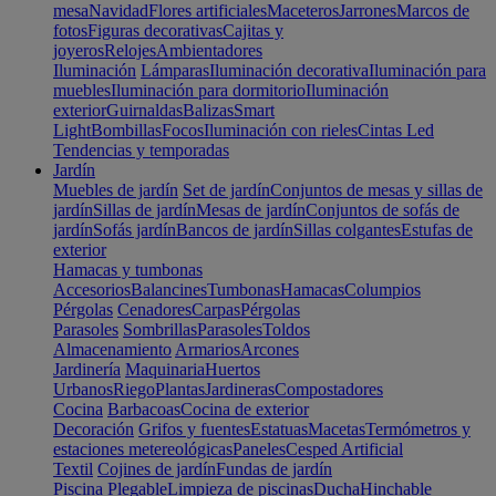
mesa
Navidad
Flores artificiales
Maceteros
Jarrones
Marcos de
fotos
Figuras decorativas
Cajitas y
joyeros
Relojes
Ambientadores
Iluminación
Lámparas
Iluminación decorativa
Iluminación para
muebles
Iluminación para dormitorio
Iluminación
exterior
Guirnaldas
Balizas
Smart
Light
Bombillas
Focos
Iluminación con rieles
Cintas Led
Tendencias y temporadas
Jardín
Muebles de jardín
Set de jardín
Conjuntos de mesas y sillas de
jardín
Sillas de jardín
Mesas de jardín
Conjuntos de sofás de
jardín
Sofás jardín
Bancos de jardín
Sillas colgantes
Estufas de
exterior
Hamacas y tumbonas
Accesorios
Balancines
Tumbonas
Hamacas
Columpios
Pérgolas
Cenadores
Carpas
Pérgolas
Parasoles
Sombrillas
Parasoles
Toldos
Almacenamiento
Armarios
Arcones
Jardinería
Maquinaria
Huertos
Urbanos
Riego
Plantas
Jardineras
Compostadores
Cocina
Barbacoas
Cocina de exterior
Decoración
Grifos y fuentes
Estatuas
Macetas
Termómetros y
estaciones metereológicas
Paneles
Cesped Artificial
Textil
Cojines de jardín
Fundas de jardín
Piscina
Plegable
Limpieza de piscinas
Ducha
Hinchable