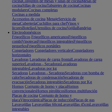
cocina
Conjuntos de mesas y sillas de cocina
Mesas de
cocina
Sillas de cocina
Taburetes de cocina
Cocinas
modulares
Cocinas completas
Cocinas a medida
Accesorios de cocina
Menaje
Servicio de
mesa
Cubertería
Cuchillos para chef
Vinos y
licores
Botellas
Utensilios de cocina
Vajilla
Bandejas
Electrodomésticos
Frigoríficos
Frigoríficos americanos
Frigoríficos
combi
Vinotecas
Frigoríficos integrables
Frigoríficos
pequeños
Frigoríficos portátiles
Congeladores
Congeladores verticales
Congeladores
horizontales
Lavadoras
Lavadoras de carga frontal
Lavadoras de carga
superior
Lavadoras - Secadoras
Lavadoras
integrables
Lavadoras por kg
Secadoras
Lavadoras - Secadoras
Secadoras con bomba de
calor
Secadoras de condensación
Secadoras de
evacuación
Secadoras integrables
Secadoras por Kg
Hornos
Conjunto de horno y placa
Hornos
convencionales
Hornos pirolíticos
Hornos multifunción
Placas de cocina
Conjunto de horno y
placa
Vitrocerámica
Placas de inducción
Placas de gas
Lavavajillas
Lavavajillas 60cm
Lavavajillas 45cm
Lavavajillas
integrables