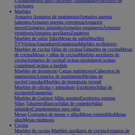
Complementos para colchones
Almohadas
Protectores de
colchones
Muebles
Armarios
Armarios de matrimonio
Armarios puertas
batientes
Armarios puertas correderas
Armarios
juvenil
Armarios infantiles
Armarios esquineros
Armarios
vestidores
Armarios auxiliares
Zapateros
Muebles de salón
Sillas
Mesas de salón
Muebles
TV
Vitrinas
Aparadores
Estanterias
Muebles recibidores
Muebles de cocina
Sillas de cocinas
Taburetes de cocina
Mesas
de cocina
Mesas y sillas de cocina
Muebles auxiliares de
cocina
Armarios de cocina
Cocinas modulares
Cocinas
completas
Cocinas a medida
Muebles de dormitorio
Camas matrimonio
Cabeceros de
matrimonio
Armarios de matrimonio
Mesitas de
noche
Comodas
Muebles de dormitorio juvenil
Muebles de oficina y teletrabajo
Escritorios
Sillas de
escritorio
Estanterías
Muebles de Gaming
Sillas gaming
Escritorios gaming
Sillas
Taburetes
Bancos
Sillas de comedor
Sillas
infantiles
Complementos para sillas
Mesas
Conjuntos de mesas y sillas
Mesas extensibles
Mesas
altas
Mesas multiusos
Cocina
Muebles de cocina
Muebles auxiliares de cocina
Armarios de