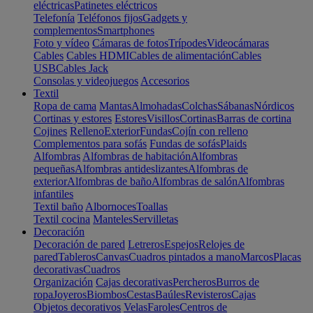
eléctricas
Patinetes eléctricos
Telefonía
Teléfonos fijos
Gadgets y
complementos
Smartphones
Foto y vídeo
Cámaras de fotos
Trípodes
Videocámaras
Cables
Cables HDMI
Cables de alimentación
Cables
USB
Cables Jack
Consolas y videojuegos
Accesorios
Textil
Ropa de cama
Mantas
Almohadas
Colchas
Sábanas
Nórdicos
Cortinas y estores
Estores
Visillos
Cortinas
Barras de cortina
Cojines
Relleno
Exterior
Fundas
Cojín con relleno
Complementos para sofás
Fundas de sofás
Plaids
Alfombras
Alfombras de habitación
Alfombras
pequeñas
Alfombras antideslizantes
Alfombras de
exterior
Alfombras de baño
Alfombras de salón
Alfombras
infantiles
Textil baño
Albornoces
Toallas
Textil cocina
Manteles
Servilletas
Decoración
Decoración de pared
Letreros
Espejos
Relojes de
pared
Tableros
Canvas
Cuadros pintados a mano
Marcos
Placas
decorativas
Cuadros
Organización
Cajas decorativas
Percheros
Burros de
ropa
Joyeros
Biombos
Cestas
Baúles
Revisteros
Cajas
Objetos decorativos
Velas
Faroles
Centros de