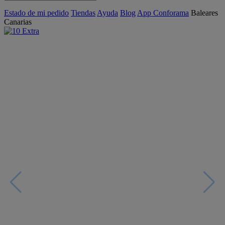
Estado de mi pedido
Tiendas
Ayuda
Blog
App Conforama
Baleares
Canarias