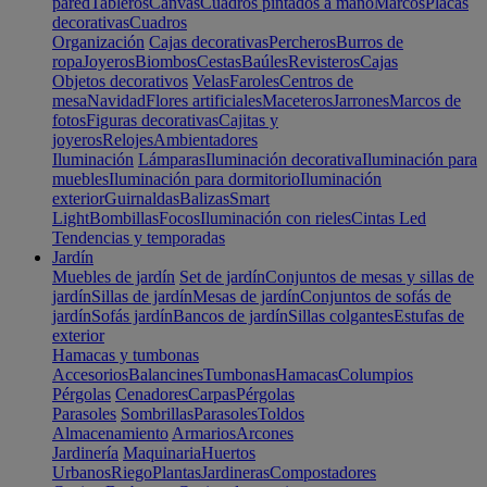
pared
Tableros
Canvas
Cuadros pintados a mano
Marcos
Placas
decorativas
Cuadros
Organización
Cajas decorativas
Percheros
Burros de
ropa
Joyeros
Biombos
Cestas
Baúles
Revisteros
Cajas
Objetos decorativos
Velas
Faroles
Centros de
mesa
Navidad
Flores artificiales
Maceteros
Jarrones
Marcos de
fotos
Figuras decorativas
Cajitas y
joyeros
Relojes
Ambientadores
Iluminación
Lámparas
Iluminación decorativa
Iluminación para
muebles
Iluminación para dormitorio
Iluminación
exterior
Guirnaldas
Balizas
Smart
Light
Bombillas
Focos
Iluminación con rieles
Cintas Led
Tendencias y temporadas
Jardín
Muebles de jardín
Set de jardín
Conjuntos de mesas y sillas de
jardín
Sillas de jardín
Mesas de jardín
Conjuntos de sofás de
jardín
Sofás jardín
Bancos de jardín
Sillas colgantes
Estufas de
exterior
Hamacas y tumbonas
Accesorios
Balancines
Tumbonas
Hamacas
Columpios
Pérgolas
Cenadores
Carpas
Pérgolas
Parasoles
Sombrillas
Parasoles
Toldos
Almacenamiento
Armarios
Arcones
Jardinería
Maquinaria
Huertos
Urbanos
Riego
Plantas
Jardineras
Compostadores