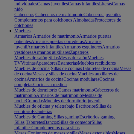
individuales
Camas juveniles
Camas infantiles
Literas
Camas
nido
Cabeceros
Cabeceros de matrimonio
Cabeceros juveniles
Complementos para colchones
Almohadas
Protectores de
colchones
Muebles
Armarios
Armarios de matrimonio
Armarios puertas
batientes
Armarios puertas correderas
Armarios
juvenil
Armarios infantiles
Armarios esquineros
Armarios
vestidores
Armarios auxiliares
Zapateros
Muebles de salón
Sillas
Mesas de salón
Muebles
TV
Vitrinas
Aparadores
Estanterias
Muebles recibidores
Muebles de cocina
Sillas de cocinas
Taburetes de cocina
Mesas
de cocina
Mesas y sillas de cocina
Muebles auxiliares de
cocina
Armarios de cocina
Cocinas modulares
Cocinas
completas
Cocinas a medida
Muebles de dormitorio
Camas matrimonio
Cabeceros de
matrimonio
Armarios de matrimonio
Mesitas de
noche
Comodas
Muebles de dormitorio juvenil
Muebles de oficina y teletrabajo
Escritorios
Sillas de
escritorio
Estanterías
Muebles de Gaming
Sillas gaming
Escritorios gaming
Sillas
Taburetes
Bancos
Sillas de comedor
Sillas
infantiles
Complementos para sillas
Mesas
Conjuntos de mesas y sillas
Mesas extensibles
Mesas