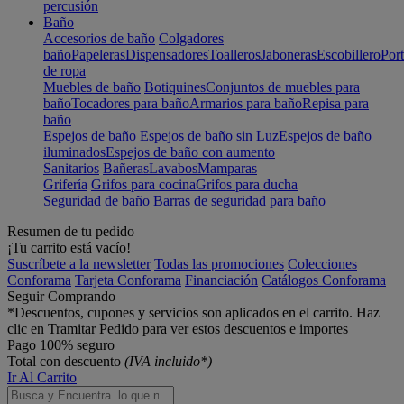
percusión
Baño
Accesorios de baño
Colgadores
baño
Papeleras
Dispensadores
Toalleros
Jaboneras
Escobillero
Port
de ropa
Muebles de baño
Botiquines
Conjuntos de muebles para
baño
Tocadores para baño
Armarios para baño
Repisa para
baño
Espejos de baño
Espejos de baño sin Luz
Espejos de baño
iluminados
Espejos de baño con aumento
Sanitarios
Bañeras
Lavabos
Mamparas
Grifería
Grifos para cocina
Grifos para ducha
Seguridad de baño
Barras de seguridad para baño
Resumen de tu pedido
¡Tu carrito está vacío!
Suscríbete a la newsletter
Todas las promociones
Colecciones
Conforama
Tarjeta Conforama
Financiación
Catálogos Conforama
Seguir Comprando
*Descuentos, cupones y servicios son aplicados en el carrito. Haz
clic en Tramitar Pedido para ver estos descuentos e importes
Pago 100% seguro
Total con descuento
(IVA incluido*)
Ir Al Carrito