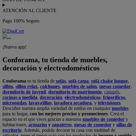
ATENCIÓN AL CLIENTE
Pago 100% Seguro
¡Nueva app!
Conforama, tu tienda de muebles,
decoración y electrodomésticos
Conforama
es tu tienda de
sofás
,
sofá cama
,
sofá chaise longue
,
sillón
,
sillón relax
,
colchones
,
muebles de salón
,
mesas comedor
,
dormitorio de juvenil
,
dormitorio de matrimonio
,
canapés
,
cocinas a medida
,
decoración
,
electrodomésticos
,
frigoríficos
,
microondas
,
lavavajillas
,
lavadora secadora
, y
televisiones
.
Descubre nuestra amplia variedad de estilos en cualquier
muebles
para tu hogar,
con los mejores precios y promociones
. Crea el
espacio en el que vives gracias a nuestros
muebles de comedor
y
habitaciones,
armarios
y
zapateros
,
mesas de comedor
y
sillas de
escritorio
. Además, podrás decorar tu casa con multitud de
artículos, tener el mejor ocio con los productos de
imagen y sonido