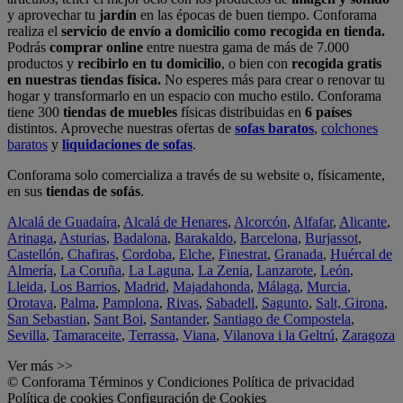
y aprovechar tu
jardín
en las épocas de buen tiempo. Conforama
realiza el
servicio de envío a domicilio como recogida en tienda.
Podrás
comprar online
entre nuestra gama de más de 7.000
productos y
recibirlo en tu domicilio
, o bien con
recogida gratis
en nuestras tiendas física.
No esperes más para crear o renovar tu
hogar y transformarlo en un espacio con mucho estilo. Conforama
tiene 300
tiendas de muebles
físicas distribuidas en
6 países
distintos. Aproveche nuestras ofertas de
sofas baratos
,
colchones
baratos
y
liquidaciones de sofas
.
Conforama solo comercializa a través de su website o, físicamente,
en sus
tiendas de sofás
.
Alcalá de Guadaíra
,
Alcalá de Henares
,
Alcorcón
,
Alfafar
,
Alicante
,
Arinaga
,
Asturias
,
Badalona
,
Barakaldo
,
Barcelona
,
Burjassot
,
Castellón
,
Chafiras
,
Cordoba
,
Elche
,
Finestrat
,
Granada
,
Huércal de
Almería
,
La Coruña
,
La Laguna
,
La Zenia
,
Lanzarote
,
León
,
Lleida
,
Los Barrios
,
Madrid
,
Majadahonda
,
Málaga
,
Murcia
,
Orotava
,
Palma
,
Pamplona
,
Rivas
,
Sabadell
,
Sagunto
,
Salt, Girona
,
San Sebastian
,
Sant Boi
,
Santander
,
Santiago de Compostela
,
Sevilla
,
Tamaraceite
,
Terrassa
,
Viana
,
Vilanova i la Geltrú
,
Zaragoza
Ver más >>
© Conforama
Términos y Condiciones
Política de privacidad
Política de cookies
Configuración de Cookies