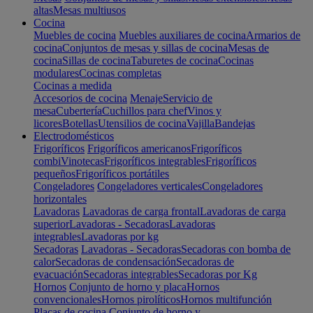
altas
Mesas multiusos
Cocina
Muebles de cocina
Muebles auxiliares de cocina
Armarios de
cocina
Conjuntos de mesas y sillas de cocina
Mesas de
cocina
Sillas de cocina
Taburetes de cocina
Cocinas
modulares
Cocinas completas
Cocinas a medida
Accesorios de cocina
Menaje
Servicio de
mesa
Cubertería
Cuchillos para chef
Vinos y
licores
Botellas
Utensilios de cocina
Vajilla
Bandejas
Electrodomésticos
Frigoríficos
Frigoríficos americanos
Frigoríficos
combi
Vinotecas
Frigoríficos integrables
Frigoríficos
pequeños
Frigoríficos portátiles
Congeladores
Congeladores verticales
Congeladores
horizontales
Lavadoras
Lavadoras de carga frontal
Lavadoras de carga
superior
Lavadoras - Secadoras
Lavadoras
integrables
Lavadoras por kg
Secadoras
Lavadoras - Secadoras
Secadoras con bomba de
calor
Secadoras de condensación
Secadoras de
evacuación
Secadoras integrables
Secadoras por Kg
Hornos
Conjunto de horno y placa
Hornos
convencionales
Hornos pirolíticos
Hornos multifunción
Placas de cocina
Conjunto de horno y