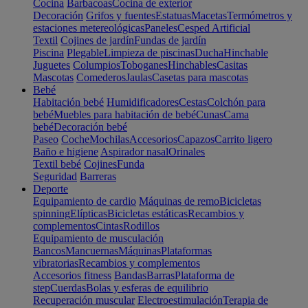
Cocina
Barbacoas
Cocina de exterior
Decoración
Grifos y fuentes
Estatuas
Macetas
Termómetros y
estaciones metereológicas
Paneles
Cesped Artificial
Textil
Cojines de jardín
Fundas de jardín
Piscina
Plegable
Limpieza de piscinas
Ducha
Hinchable
Juguetes
Columpios
Toboganes
Hinchables
Casitas
Mascotas
Comederos
Jaulas
Casetas para mascotas
Bebé
Habitación bebé
Humidificadores
Cestas
Colchón para
bebé
Muebles para habitación de bebé
Cunas
Cama
bebé
Decoración bebé
Paseo
Coche
Mochilas
Accesorios
Capazos
Carrito ligero
Baño e higiene
Aspirador nasal
Orinales
Textil bebé
Cojines
Funda
Seguridad
Barreras
Deporte
Equipamiento de cardio
Máquinas de remo
Bicicletas
spinning
Elípticas
Bicicletas estáticas
Recambios y
complementos
Cintas
Rodillos
Equipamiento de musculación
Bancos
Mancuernas
Máquinas
Plataformas
vibratorias
Recambios y complementos
Accesorios fitness
Bandas
Barras
Plataforma de
step
Cuerdas
Bolas y esferas de equilibrio
Recuperación muscular
Electroestimulación
Terapia de