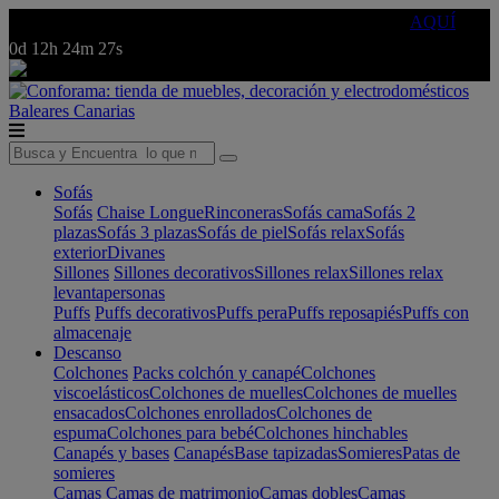
🔵Cambia tu electro con
-10% EXTRA
de descuento ☑️
AQUÍ
0d
12h
24m
27s
Baleares
Canarias
Sofás
Sofás
Chaise Longue
Rinconeras
Sofás cama
Sofás 2
plazas
Sofás 3 plazas
Sofás de piel
Sofás relax
Sofás
exterior
Divanes
Sillones
Sillones decorativos
Sillones relax
Sillones relax
levantapersonas
Puffs
Puffs decorativos
Puffs pera
Puffs reposapiés
Puffs con
almacenaje
Descanso
Colchones
Packs colchón y canapé
Colchones
viscoelásticos
Colchones de muelles
Colchones de muelles
ensacados
Colchones enrollados
Colchones de
espuma
Colchones para bebé
Colchones hinchables
Canapés y bases
Canapés
Base tapizadas
Somieres
Patas de
somieres
Camas
Camas de matrimonio
Camas dobles
Camas