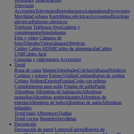
Wearables
Smartwatches
Televisión
Accesorios
Televisores
Reproductores
Adaptadores
Proyectores
Movilidad urbana
Karts
Motos eléctricas
Accesorios
Bicicletas
eléctricas
Patinetes eléctricos
Telefonía
Teléfonos fijos
Gadgets y
complementos
Smartphones
Foto y vídeo
Cámaras de
fotos
Trípodes
Videocámaras
Objetivos
Cables
Cables HDMI
Cables de alimentación
Cables
USB
Cables Jack
Consolas y videojuegos
Accesorios
Textil
Ropa de cama
Mantas
Almohadas
Colchas
Sábanas
Nórdicos
Cortinas y estores
Estores
Visillos
Cortinas
Barras de cortina
Cojines
Relleno
Exterior
Fundas
Cojín con relleno
Complementos para sofás
Fundas de sofás
Plaids
Alfombras
Alfombras de habitación
Alfombras
pequeñas
Alfombras antideslizantes
Alfombras de
exterior
Alfombras de baño
Alfombras de salón
Alfombras
infantiles
Textil baño
Albornoces
Toallas
Textil cocina
Manteles
Servilletas
Decoración
Decoración de pared
Letreros
Espejos
Relojes de