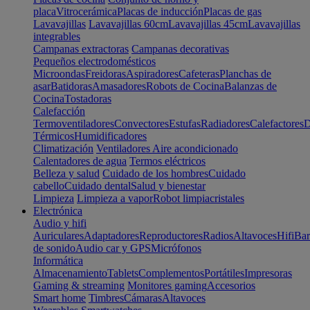
placa
Vitrocerámica
Placas de inducción
Placas de gas
Lavavajillas
Lavavajillas 60cm
Lavavajillas 45cm
Lavavajillas
integrables
Campanas extractoras
Campanas decorativas
Pequeños electrodomésticos
Microondas
Freidoras
Aspiradores
Cafeteras
Planchas de
asar
Batidoras
Amasadores
Robots de Cocina
Balanzas de
Cocina
Tostadoras
Calefacción
Termoventiladores
Convectores
Estufas
Radiadores
Calefactores
D
Térmicos
Humidificadores
Climatización
Ventiladores
Aire acondicionado
Calentadores de agua
Termos eléctricos
Belleza y salud
Cuidado de los hombres
Cuidado
cabello
Cuidado dental
Salud y bienestar
Limpieza
Limpieza a vapor
Robot limpiacristales
Electrónica
Audio y hifi
Auriculares
Adaptadores
Reproductores
Radios
Altavoces
Hifi
Bar
de sonido
Audio car y GPS
Micrófonos
Informática
Almacenamiento
Tablets
Complementos
Portátiles
Impresoras
Gaming & streaming
Monitores gaming
Accesorios
Smart home
Timbres
Cámaras
Altavoces