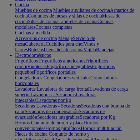
Cocina
Muebles de cocina
Muebles auxiliares de cocina
Armarios de
cocina
Conjuntos de mesas y sillas de cocina
Mesas de
cocina
Sillas de cocina
Taburetes de cocina
Cocinas
modulares
Cocinas completas
Cocinas a medida
Accesorios de cocina
Menaje
Servicio de
mesa
Cubertería
Cuchillos para chef
Vinos y
licores
Botellas
Utensilios de cocina
Vajilla
Bandejas
Electrodomésticos
Frigoríficos
Frigoríficos americanos
Frigoríficos
combi
Vinotecas
Frigoríficos integrables
Frigoríficos
pequeños
Frigoríficos portátiles
Congeladores
Congeladores verticales
Congeladores
horizontales
Lavadoras
Lavadoras de carga frontal
Lavadoras de carga
superior
Lavadoras - Secadoras
Lavadoras
integrables
Lavadoras por kg
Secadoras
Lavadoras - Secadoras
Secadoras con bomba de
calor
Secadoras de condensación
Secadoras de
evacuación
Secadoras integrables
Secadoras por Kg
Hornos
Conjunto de horno y placa
Hornos
convencionales
Hornos pirolíticos
Hornos multifunción
Placas de cocina
Conjunto de horno y
placa
Vitrocerámica
Placas de inducción
Placas de gas