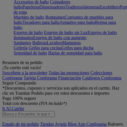
Accesorios de baño
Colgadores
baño
Papeleras
Dispensadores
Toalleros
Jaboneras
Escobillero
Port
de ropa
Muebles de baño
Botiquines
Conjuntos de muebles para
baño
Tocadores para baño
Armarios para baño
Repisa para
baño
Espejos de baño
Espejos de baño sin Luz
Espejos de baño
iluminados
Espejos de baño con aumento
Sanitarios
Bañeras
Lavabos
Mamparas
Grifería
Grifos para cocina
Grifos para ducha
Seguridad de baño
Barras de seguridad para baño
Resumen de tu pedido
¡Tu carrito está vacío!
Suscríbete a la newsletter
Todas las promociones
Colecciones
Conforama
Tarjeta Conforama
Financiación
Catálogos Conforama
Seguir Comprando
*Descuentos, cupones y servicios son aplicados en el carrito. Haz
clic en Tramitar Pedido para ver estos descuentos e importes
Pago 100% seguro
Total con descuento
(IVA incluido*)
Ir Al Carrito
Estado de mi pedido
Tiendas
Ayuda
Blog
App Conforama
Baleares