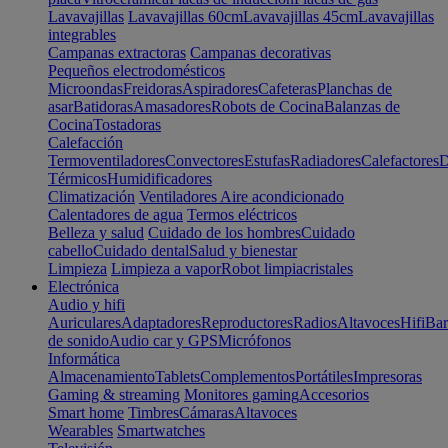
Lavavajillas
Lavavajillas 60cm
Lavavajillas 45cm
Lavavajillas
integrables
Campanas extractoras
Campanas decorativas
Pequeños electrodomésticos
Microondas
Freidoras
Aspiradores
Cafeteras
Planchas de
asar
Batidoras
Amasadores
Robots de Cocina
Balanzas de
Cocina
Tostadoras
Calefacción
Termoventiladores
Convectores
Estufas
Radiadores
Calefactores
D
Térmicos
Humidificadores
Climatización
Ventiladores
Aire acondicionado
Calentadores de agua
Termos eléctricos
Belleza y salud
Cuidado de los hombres
Cuidado
cabello
Cuidado dental
Salud y bienestar
Limpieza
Limpieza a vapor
Robot limpiacristales
Electrónica
Audio y hifi
Auriculares
Adaptadores
Reproductores
Radios
Altavoces
Hifi
Bar
de sonido
Audio car y GPS
Micrófonos
Informática
Almacenamiento
Tablets
Complementos
Portátiles
Impresoras
Gaming & streaming
Monitores gaming
Accesorios
Smart home
Timbres
Cámaras
Altavoces
Wearables
Smartwatches