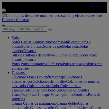
🔵Cambia tu electro con
-10% EXTRA
de descuento ☑️
AQUÍ
Baleares
Canarias
Sofás
Sofás
Chaise Longue
Rinconeras
Sofás cama
Sofás 2
plazas
Sofás 3 plazas
Sofás de piel
Sofás relax
Sofás
exterior
Divanes
Sillones
Sillones decorativos
Sillones relax
Sillones relax
levantapersonas
Puffs
Puffs decorativos
Puffs pera
Puffs reposapiés
Puffs con
almacenaje
Descanso
Colchones
Packs colchón y canapé
Colchones
viscoelásticos
Colchones de muelles
Colchones de muelles
ensacados
Colchones enrollados
Colchones de
espuma
Colchones para bebé
Colchones hinchables
Canapés y bases
Canapés
Base tapizadas
Somieres
Patas de
somieres
Camas
Camas de matrimonio
Camas dobles
Camas
individuales
Camas juveniles
Camas infantiles
Literas
Camas