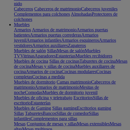
nido
Cabeceros
Cabeceros de matrimonio
Cabeceros juveniles
Complementos para colchones
Almohadas
Protectores de
colchones
Muebles
Armarios
Armarios de matrimonio
Armarios puertas
batientes
Armarios puertas correderas
Armarios
juvenil
Armarios infantiles
Armarios esquineros
Armarios
vestidores
Armarios auxiliares
Zapateros
Muebles de salón
Sillas
Mesas de salón
Muebles
TV
Vitrinas
Aparadores
Estanterias
Muebles recibidores
Muebles de cocina
Sillas de cocinas
Taburetes de cocina
Mesas
de cocina
Mesas y sillas de cocina
Muebles auxiliares de
cocina
Armarios de cocina
Cocinas modulares
Cocinas
completas
Cocinas a medida
Muebles de dormitorio
Camas matrimonio
Cabeceros de
matrimonio
Armarios de matrimonio
Mesitas de
noche
Comodas
Muebles de dormitorio juvenil
Muebles de oficina y teletrabajo
Escritorios
Sillas de
escritorio
Estanterías
Muebles de Gaming
Sillas gaming
Escritorios gaming
Sillas
Taburetes
Bancos
Sillas de comedor
Sillas
infantiles
Complementos para sillas
Mesas
Conjuntos de mesas y sillas
Mesas extensibles
Mesas
altas
Mesas multiusos