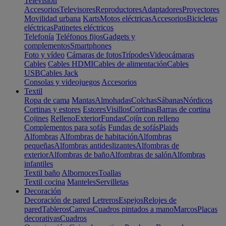
Televisión
Accesorios
Televisores
Reproductores
Adaptadores
Proyectores
Movilidad urbana
Karts
Motos eléctricas
Accesorios
Bicicletas
eléctricas
Patinetes eléctricos
Telefonía
Teléfonos fijos
Gadgets y
complementos
Smartphones
Foto y vídeo
Cámaras de fotos
Trípodes
Videocámaras
Cables
Cables HDMI
Cables de alimentación
Cables
USB
Cables Jack
Consolas y videojuegos
Accesorios
Textil
Ropa de cama
Mantas
Almohadas
Colchas
Sábanas
Nórdicos
Cortinas y estores
Estores
Visillos
Cortinas
Barras de cortina
Cojines
Relleno
Exterior
Fundas
Cojín con relleno
Complementos para sofás
Fundas de sofás
Plaids
Alfombras
Alfombras de habitación
Alfombras
pequeñas
Alfombras antideslizantes
Alfombras de
exterior
Alfombras de baño
Alfombras de salón
Alfombras
infantiles
Textil baño
Albornoces
Toallas
Textil cocina
Manteles
Servilletas
Decoración
Decoración de pared
Letreros
Espejos
Relojes de
pared
Tableros
Canvas
Cuadros pintados a mano
Marcos
Placas
decorativas
Cuadros