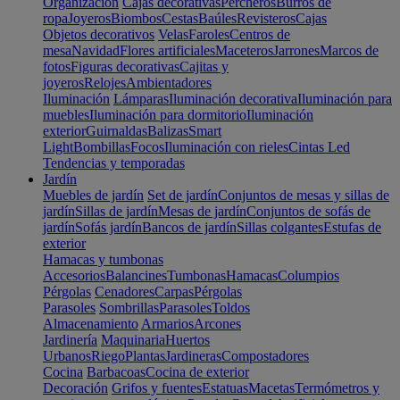
Organización
Cajas decorativas
Percheros
Burros de
ropa
Joyeros
Biombos
Cestas
Baúles
Revisteros
Cajas
Objetos decorativos
Velas
Faroles
Centros de
mesa
Navidad
Flores artificiales
Maceteros
Jarrones
Marcos de
fotos
Figuras decorativas
Cajitas y
joyeros
Relojes
Ambientadores
Iluminación
Lámparas
Iluminación decorativa
Iluminación para
muebles
Iluminación para dormitorio
Iluminación
exterior
Guirnaldas
Balizas
Smart
Light
Bombillas
Focos
Iluminación con rieles
Cintas Led
Tendencias y temporadas
Jardín
Muebles de jardín
Set de jardín
Conjuntos de mesas y sillas de
jardín
Sillas de jardín
Mesas de jardín
Conjuntos de sofás de
jardín
Sofás jardín
Bancos de jardín
Sillas colgantes
Estufas de
exterior
Hamacas y tumbonas
Accesorios
Balancines
Tumbonas
Hamacas
Columpios
Pérgolas
Cenadores
Carpas
Pérgolas
Parasoles
Sombrillas
Parasoles
Toldos
Almacenamiento
Armarios
Arcones
Jardinería
Maquinaria
Huertos
Urbanos
Riego
Plantas
Jardineras
Compostadores
Cocina
Barbacoas
Cocina de exterior
Decoración
Grifos y fuentes
Estatuas
Macetas
Termómetros y