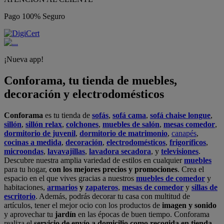
Pago 100% Seguro
¡Nueva app!
Conforama, tu tienda de muebles,
decoración y electrodomésticos
Conforama
es tu tienda de
sofás
,
sofá cama
,
sofá chaise longue
,
sillón
,
sillón relax
,
colchones
,
muebles de salón
,
mesas comedor
,
dormitorio de juvenil
,
dormitorio de matrimonio
,
canapés
,
cocinas a medida
,
decoración
,
electrodomésticos
,
frigoríficos
,
microondas
,
lavavajillas
,
lavadora secadora
, y
televisiones
.
Descubre nuestra amplia variedad de estilos en cualquier
muebles
para tu hogar,
con los mejores precios y promociones
. Crea el
espacio en el que vives gracias a nuestros
muebles de comedor
y
habitaciones,
armarios
y
zapateros
,
mesas de comedor
y
sillas de
escritorio
. Además, podrás decorar tu casa con multitud de
artículos, tener el mejor ocio con los productos de
imagen y sonido
y aprovechar tu
jardín
en las épocas de buen tiempo. Conforama
realiza el
servicio de envío a domicilio como recogida en tienda.