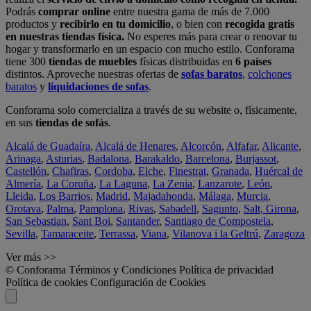
Podrás
comprar online
entre nuestra gama de más de 7.000
productos y
recibirlo en tu domicilio
, o bien con
recogida gratis
en nuestras tiendas física.
No esperes más para crear o renovar tu
hogar y transformarlo en un espacio con mucho estilo. Conforama
tiene 300
tiendas de muebles
físicas distribuidas en
6 países
distintos. Aproveche nuestras ofertas de
sofas baratos
,
colchones
baratos
y
liquidaciones de sofas
.
Conforama solo comercializa a través de su website o, físicamente,
en sus
tiendas de sofás
.
Alcalá de Guadaíra
,
Alcalá de Henares
,
Alcorcón
,
Alfafar
,
Alicante
,
Arinaga
,
Asturias
,
Badalona
,
Barakaldo
,
Barcelona
,
Burjassot
,
Castellón
,
Chafiras
,
Cordoba
,
Elche
,
Finestrat
,
Granada
,
Huércal de
Almería
,
La Coruña
,
La Laguna
,
La Zenia
,
Lanzarote
,
León
,
Lleida
,
Los Barrios
,
Madrid
,
Majadahonda
,
Málaga
,
Murcia
,
Orotava
,
Palma
,
Pamplona
,
Rivas
,
Sabadell
,
Sagunto
,
Salt, Girona
,
San Sebastian
,
Sant Boi
,
Santander
,
Santiago de Compostela
,
Sevilla
,
Tamaraceite
,
Terrassa
,
Viana
,
Vilanova i la Geltrú
,
Zaragoza
Ver más >>
© Conforama
Términos y Condiciones
Política de privacidad
Política de cookies
Configuración de Cookies