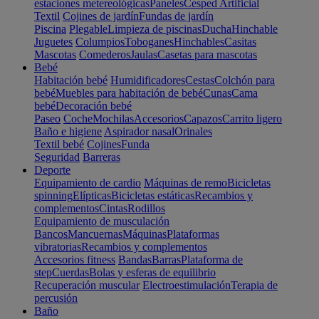
estaciones metereológicas
Paneles
Cesped Artificial
Textil
Cojines de jardín
Fundas de jardín
Piscina
Plegable
Limpieza de piscinas
Ducha
Hinchable
Juguetes
Columpios
Toboganes
Hinchables
Casitas
Mascotas
Comederos
Jaulas
Casetas para mascotas
Bebé
Habitación bebé
Humidificadores
Cestas
Colchón para
bebé
Muebles para habitación de bebé
Cunas
Cama
bebé
Decoración bebé
Paseo
Coche
Mochilas
Accesorios
Capazos
Carrito ligero
Baño e higiene
Aspirador nasal
Orinales
Textil bebé
Cojines
Funda
Seguridad
Barreras
Deporte
Equipamiento de cardio
Máquinas de remo
Bicicletas
spinning
Elípticas
Bicicletas estáticas
Recambios y
complementos
Cintas
Rodillos
Equipamiento de musculación
Bancos
Mancuernas
Máquinas
Plataformas
vibratorias
Recambios y complementos
Accesorios fitness
Bandas
Barras
Plataforma de
step
Cuerdas
Bolas y esferas de equilibrio
Recuperación muscular
Electroestimulación
Terapia de
percusión
Baño