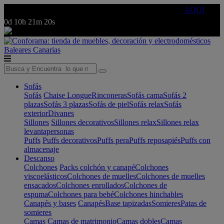
🔵Cambia tu electro con
-10% EXTRA
de descuento ☑️
AQUÍ
0d
10h
21m
20s
Baleares
Canarias
Sofás
Sofás
Chaise Longue
Rinconeras
Sofás cama
Sofás 2
plazas
Sofás 3 plazas
Sofás de piel
Sofás relax
Sofás
exterior
Divanes
Sillones
Sillones decorativos
Sillones relax
Sillones relax
levantapersonas
Puffs
Puffs decorativos
Puffs pera
Puffs reposapiés
Puffs con
almacenaje
Descanso
Colchones
Packs colchón y canapé
Colchones
viscoelásticos
Colchones de muelles
Colchones de muelles
ensacados
Colchones enrollados
Colchones de
espuma
Colchones para bebé
Colchones hinchables
Canapés y bases
Canapés
Base tapizadas
Somieres
Patas de
somieres
Camas
Camas de matrimonio
Camas dobles
Camas