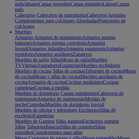
individuales
Camas juveniles
Camas infantiles
Literas
Camas
nido
Cabeceros
Cabeceros de matrimonio
Cabeceros juveniles
Complementos para colchones
Almohadas
Protectores de
colchones
Muebles
Armarios
Armarios de matrimonio
Armarios puertas
batientes
Armarios puertas correderas
Armarios
juvenil
Armarios infantiles
Armarios esquineros
Armarios
vestidores
Armarios auxiliares
Zapateros
Muebles de salón
Sillas
Mesas de salón
Muebles
TV
Vitrinas
Aparadores
Estanterias
Muebles recibidores
Muebles de cocina
Sillas de cocinas
Taburetes de cocina
Mesas
de cocina
Mesas y sillas de cocina
Muebles auxiliares de
cocina
Armarios de cocina
Cocinas modulares
Cocinas
completas
Cocinas a medida
Muebles de dormitorio
Camas matrimonio
Cabeceros de
matrimonio
Armarios de matrimonio
Mesitas de
noche
Comodas
Muebles de dormitorio juvenil
Muebles de oficina y teletrabajo
Escritorios
Sillas de
escritorio
Estanterías
Muebles de Gaming
Sillas gaming
Escritorios gaming
Sillas
Taburetes
Bancos
Sillas de comedor
Sillas
infantiles
Complementos para sillas
Mesas
Conjuntos de mesas y sillas
Mesas extensibles
Mesas