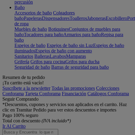
percusión
Baño
Accesorios de baño
Colgadores
baño
Papeleras
Dispensadores
Toalleros
Jaboneras
Escobillero
Port
de ropa
Muebles de baño
Botiquines
Conjuntos de muebles para
baño
Tocadores para baño
Armarios para baño
Repisa para
baño
Espejos de baño
Espejos de baño sin Luz
Espejos de baño
iluminados
Espejos de baño con aumento
Sanitarios
Bañeras
Lavabos
Mamparas
Grifería
Grifos para cocina
Grifos para ducha
Seguridad de baño
Barras de seguridad para baño
Resumen de tu pedido
¡Tu carrito está vacío!
Suscríbete a la newsletter
Todas las promociones
Colecciones
Conforama
Tarjeta Conforama
Financiación
Catálogos Conforama
Seguir Comprando
*Descuentos, cupones y servicios son aplicados en el carrito. Haz
clic en Tramitar Pedido para ver estos descuentos e importes
Pago 100% seguro
Total con descuento
(IVA incluido*)
Ir Al Carrito