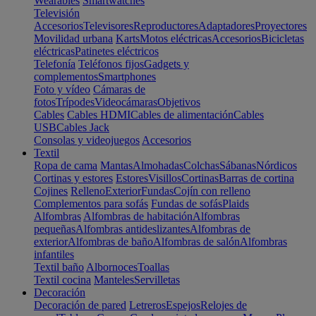
Wearables
Smartwatches
Televisión
Accesorios
Televisores
Reproductores
Adaptadores
Proyectores
Movilidad urbana
Karts
Motos eléctricas
Accesorios
Bicicletas
eléctricas
Patinetes eléctricos
Telefonía
Teléfonos fijos
Gadgets y
complementos
Smartphones
Foto y vídeo
Cámaras de
fotos
Trípodes
Videocámaras
Objetivos
Cables
Cables HDMI
Cables de alimentación
Cables
USB
Cables Jack
Consolas y videojuegos
Accesorios
Textil
Ropa de cama
Mantas
Almohadas
Colchas
Sábanas
Nórdicos
Cortinas y estores
Estores
Visillos
Cortinas
Barras de cortina
Cojines
Relleno
Exterior
Fundas
Cojín con relleno
Complementos para sofás
Fundas de sofás
Plaids
Alfombras
Alfombras de habitación
Alfombras
pequeñas
Alfombras antideslizantes
Alfombras de
exterior
Alfombras de baño
Alfombras de salón
Alfombras
infantiles
Textil baño
Albornoces
Toallas
Textil cocina
Manteles
Servilletas
Decoración
Decoración de pared
Letreros
Espejos
Relojes de