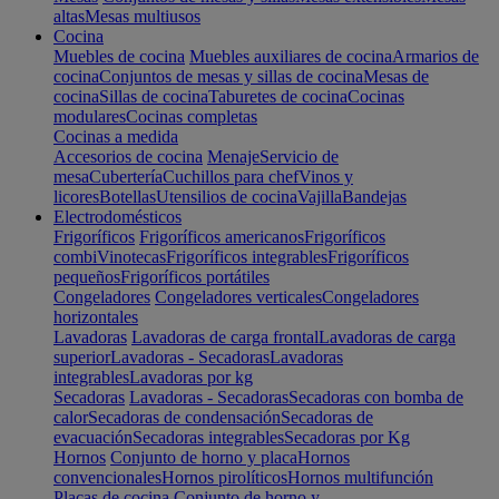
altas
Mesas multiusos
Cocina
Muebles de cocina
Muebles auxiliares de cocina
Armarios de
cocina
Conjuntos de mesas y sillas de cocina
Mesas de
cocina
Sillas de cocina
Taburetes de cocina
Cocinas
modulares
Cocinas completas
Cocinas a medida
Accesorios de cocina
Menaje
Servicio de
mesa
Cubertería
Cuchillos para chef
Vinos y
licores
Botellas
Utensilios de cocina
Vajilla
Bandejas
Electrodomésticos
Frigoríficos
Frigoríficos americanos
Frigoríficos
combi
Vinotecas
Frigoríficos integrables
Frigoríficos
pequeños
Frigoríficos portátiles
Congeladores
Congeladores verticales
Congeladores
horizontales
Lavadoras
Lavadoras de carga frontal
Lavadoras de carga
superior
Lavadoras - Secadoras
Lavadoras
integrables
Lavadoras por kg
Secadoras
Lavadoras - Secadoras
Secadoras con bomba de
calor
Secadoras de condensación
Secadoras de
evacuación
Secadoras integrables
Secadoras por Kg
Hornos
Conjunto de horno y placa
Hornos
convencionales
Hornos pirolíticos
Hornos multifunción
Placas de cocina
Conjunto de horno y