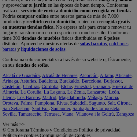
y aprovechar tu
jardín
en las épocas de buen tiempo. Conforama
realiza el
servicio de envío a domicilio como recogida en tienda.
Podrás
comprar online
entre nuestra gama de más de 7.000
productos y
recibirlo en tu domicilio
, o bien con
recogida gratis
en nuestras tiendas física.
No esperes más para crear o renovar tu
hogar y transformarlo en un espacio con mucho estilo. Conforama
tiene 300
tiendas de muebles
físicas distribuidas en
6 países
distintos. Aproveche nuestras ofertas de
sofas baratos
,
colchones
baratos
y
liquidaciones de sofas
.
Conforama solo comercializa a través de su website o, físicamente,
en sus
tiendas de sofás
.
Alcalá de Guadaíra
,
Alcalá de Henares
,
Alcorcón
,
Alfafar
,
Alicante
,
Arinaga
,
Asturias
,
Badalona
,
Barakaldo
,
Barcelona
,
Burjassot
,
Castellón
,
Chafiras
,
Cordoba
,
Elche
,
Finestrat
,
Granada
,
Huércal de
Almería
,
La Coruña
,
La Laguna
,
La Zenia
,
Lanzarote
,
León
,
Lleida
,
Los Barrios
,
Madrid
,
Majadahonda
,
Málaga
,
Murcia
,
Orotava
,
Palma
,
Pamplona
,
Rivas
,
Sabadell
,
Sagunto
,
Salt, Girona
,
San Sebastian
,
Sant Boi
,
Santander
,
Santiago de Compostela
,
Sevilla
,
Tamaraceite
,
Terrassa
,
Viana
,
Vilanova i la Geltrú
,
Zaragoza
Ver más >>
© Conforama
Términos y Condiciones
Política de privacidad
Política de cookies
Configuración de Cookies