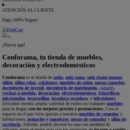
ATENCIÓN AL CLIENTE
Pago 100% Seguro
¡Nueva app!
Conforama, tu tienda de muebles,
decoración y electrodomésticos
Conforama
es tu tienda de
sofás
,
sofá cama
,
sofá chaise longue
,
sillón
,
sillón relax
,
colchones
,
muebles de salón
,
mesas comedor
,
dormitorio de juvenil
,
dormitorio de matrimonio
,
canapés
,
cocinas a medida
,
decoración
,
electrodomésticos
,
frigoríficos
,
microondas
,
lavavajillas
,
lavadora secadora
, y
televisiones
.
Descubre nuestra amplia variedad de estilos en cualquier
muebles
para tu hogar,
con los mejores precios y promociones
. Crea el
espacio en el que vives gracias a nuestros
muebles de comedor
y
habitaciones,
armarios
y
zapateros
,
mesas de comedor
y
sillas de
escritorio
. Además, podrás decorar tu casa con multitud de
artículos, tener el mejor ocio con los productos de
imagen y sonido