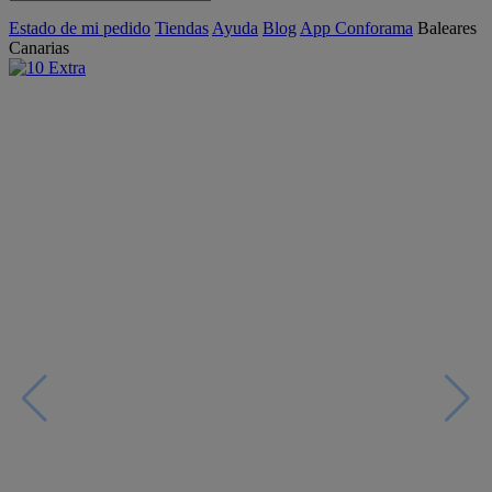
Estado de mi pedido
Tiendas
Ayuda
Blog
App Conforama
Baleares
Canarias