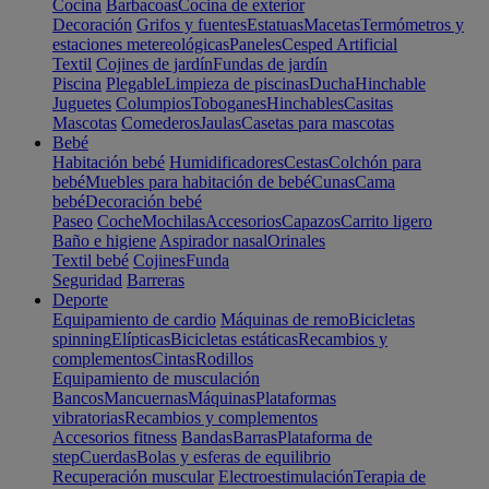
Cocina
Barbacoas
Cocina de exterior
Decoración
Grifos y fuentes
Estatuas
Macetas
Termómetros y
estaciones metereológicas
Paneles
Cesped Artificial
Textil
Cojines de jardín
Fundas de jardín
Piscina
Plegable
Limpieza de piscinas
Ducha
Hinchable
Juguetes
Columpios
Toboganes
Hinchables
Casitas
Mascotas
Comederos
Jaulas
Casetas para mascotas
Bebé
Habitación bebé
Humidificadores
Cestas
Colchón para
bebé
Muebles para habitación de bebé
Cunas
Cama
bebé
Decoración bebé
Paseo
Coche
Mochilas
Accesorios
Capazos
Carrito ligero
Baño e higiene
Aspirador nasal
Orinales
Textil bebé
Cojines
Funda
Seguridad
Barreras
Deporte
Equipamiento de cardio
Máquinas de remo
Bicicletas
spinning
Elípticas
Bicicletas estáticas
Recambios y
complementos
Cintas
Rodillos
Equipamiento de musculación
Bancos
Mancuernas
Máquinas
Plataformas
vibratorias
Recambios y complementos
Accesorios fitness
Bandas
Barras
Plataforma de
step
Cuerdas
Bolas y esferas de equilibrio
Recuperación muscular
Electroestimulación
Terapia de