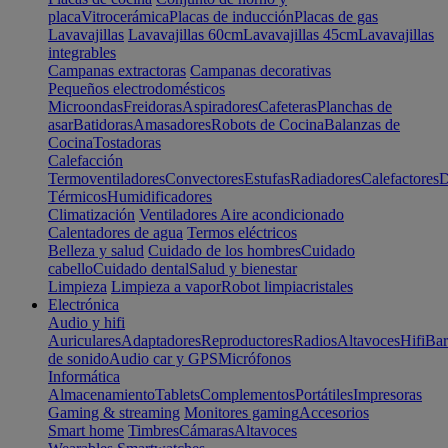
placa
Vitrocerámica
Placas de inducción
Placas de gas
Lavavajillas
Lavavajillas 60cm
Lavavajillas 45cm
Lavavajillas
integrables
Campanas extractoras
Campanas decorativas
Pequeños electrodomésticos
Microondas
Freidoras
Aspiradores
Cafeteras
Planchas de
asar
Batidoras
Amasadores
Robots de Cocina
Balanzas de
Cocina
Tostadoras
Calefacción
Termoventiladores
Convectores
Estufas
Radiadores
Calefactores
D
Térmicos
Humidificadores
Climatización
Ventiladores
Aire acondicionado
Calentadores de agua
Termos eléctricos
Belleza y salud
Cuidado de los hombres
Cuidado
cabello
Cuidado dental
Salud y bienestar
Limpieza
Limpieza a vapor
Robot limpiacristales
Electrónica
Audio y hifi
Auriculares
Adaptadores
Reproductores
Radios
Altavoces
Hifi
Bar
de sonido
Audio car y GPS
Micrófonos
Informática
Almacenamiento
Tablets
Complementos
Portátiles
Impresoras
Gaming & streaming
Monitores gaming
Accesorios
Smart home
Timbres
Cámaras
Altavoces