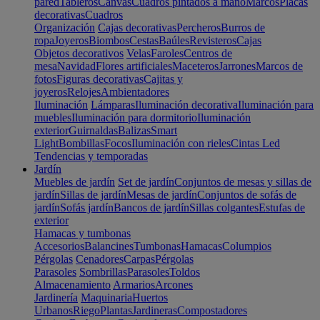
pared
Tableros
Canvas
Cuadros pintados a mano
Marcos
Placas
decorativas
Cuadros
Organización
Cajas decorativas
Percheros
Burros de
ropa
Joyeros
Biombos
Cestas
Baúles
Revisteros
Cajas
Objetos decorativos
Velas
Faroles
Centros de
mesa
Navidad
Flores artificiales
Maceteros
Jarrones
Marcos de
fotos
Figuras decorativas
Cajitas y
joyeros
Relojes
Ambientadores
Iluminación
Lámparas
Iluminación decorativa
Iluminación para
muebles
Iluminación para dormitorio
Iluminación
exterior
Guirnaldas
Balizas
Smart
Light
Bombillas
Focos
Iluminación con rieles
Cintas Led
Tendencias y temporadas
Jardín
Muebles de jardín
Set de jardín
Conjuntos de mesas y sillas de
jardín
Sillas de jardín
Mesas de jardín
Conjuntos de sofás de
jardín
Sofás jardín
Bancos de jardín
Sillas colgantes
Estufas de
exterior
Hamacas y tumbonas
Accesorios
Balancines
Tumbonas
Hamacas
Columpios
Pérgolas
Cenadores
Carpas
Pérgolas
Parasoles
Sombrillas
Parasoles
Toldos
Almacenamiento
Armarios
Arcones
Jardinería
Maquinaria
Huertos
Urbanos
Riego
Plantas
Jardineras
Compostadores