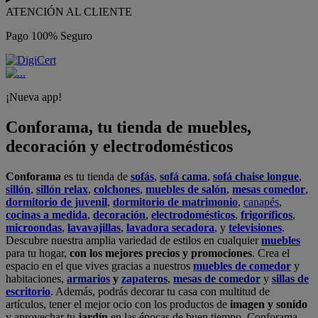
ATENCIÓN AL CLIENTE
Pago 100% Seguro
¡Nueva app!
Conforama, tu tienda de muebles,
decoración y electrodomésticos
Conforama
es tu tienda de
sofás
,
sofá cama
,
sofá chaise longue
,
sillón
,
sillón relax
,
colchones
,
muebles de salón
,
mesas comedor
,
dormitorio de juvenil
,
dormitorio de matrimonio
,
canapés
,
cocinas a medida
,
decoración
,
electrodomésticos
,
frigoríficos
,
microondas
,
lavavajillas
,
lavadora secadora
, y
televisiones
.
Descubre nuestra amplia variedad de estilos en cualquier
muebles
para tu hogar,
con los mejores precios y promociones
. Crea el
espacio en el que vives gracias a nuestros
muebles de comedor
y
habitaciones,
armarios
y
zapateros
,
mesas de comedor
y
sillas de
escritorio
. Además, podrás decorar tu casa con multitud de
artículos, tener el mejor ocio con los productos de
imagen y sonido
y aprovechar tu
jardín
en las épocas de buen tiempo. Conforama