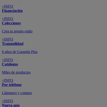
+INFO
Financiación
+INFO
Colecciones
Crea tu propio estilo
+INFO
Tranquilidad
6 años de Garantía Plus
+INFO
Catálogos
Miles de productos
+INFO
Por teléfono
Llámanos y compra
+INFO
Nueva app