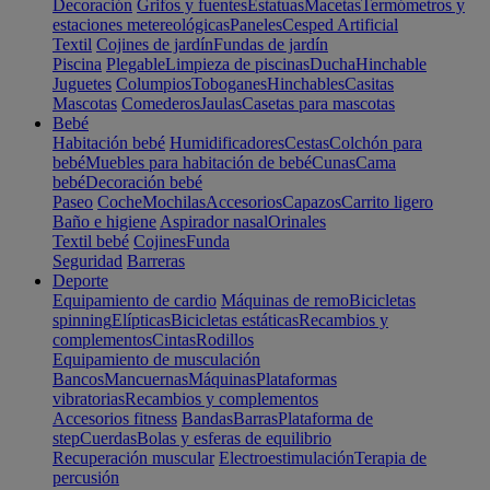
Decoración
Grifos y fuentes
Estatuas
Macetas
Termómetros y
estaciones metereológicas
Paneles
Cesped Artificial
Textil
Cojines de jardín
Fundas de jardín
Piscina
Plegable
Limpieza de piscinas
Ducha
Hinchable
Juguetes
Columpios
Toboganes
Hinchables
Casitas
Mascotas
Comederos
Jaulas
Casetas para mascotas
Bebé
Habitación bebé
Humidificadores
Cestas
Colchón para
bebé
Muebles para habitación de bebé
Cunas
Cama
bebé
Decoración bebé
Paseo
Coche
Mochilas
Accesorios
Capazos
Carrito ligero
Baño e higiene
Aspirador nasal
Orinales
Textil bebé
Cojines
Funda
Seguridad
Barreras
Deporte
Equipamiento de cardio
Máquinas de remo
Bicicletas
spinning
Elípticas
Bicicletas estáticas
Recambios y
complementos
Cintas
Rodillos
Equipamiento de musculación
Bancos
Mancuernas
Máquinas
Plataformas
vibratorias
Recambios y complementos
Accesorios fitness
Bandas
Barras
Plataforma de
step
Cuerdas
Bolas y esferas de equilibrio
Recuperación muscular
Electroestimulación
Terapia de
percusión