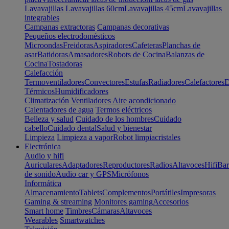
Lavavajillas
Lavavajillas 60cm
Lavavajillas 45cm
Lavavajillas
integrables
Campanas extractoras
Campanas decorativas
Pequeños electrodomésticos
Microondas
Freidoras
Aspiradores
Cafeteras
Planchas de
asar
Batidoras
Amasadores
Robots de Cocina
Balanzas de
Cocina
Tostadoras
Calefacción
Termoventiladores
Convectores
Estufas
Radiadores
Calefactores
D
Térmicos
Humidificadores
Climatización
Ventiladores
Aire acondicionado
Calentadores de agua
Termos eléctricos
Belleza y salud
Cuidado de los hombres
Cuidado
cabello
Cuidado dental
Salud y bienestar
Limpieza
Limpieza a vapor
Robot limpiacristales
Electrónica
Audio y hifi
Auriculares
Adaptadores
Reproductores
Radios
Altavoces
Hifi
Bar
de sonido
Audio car y GPS
Micrófonos
Informática
Almacenamiento
Tablets
Complementos
Portátiles
Impresoras
Gaming & streaming
Monitores gaming
Accesorios
Smart home
Timbres
Cámaras
Altavoces
Wearables
Smartwatches