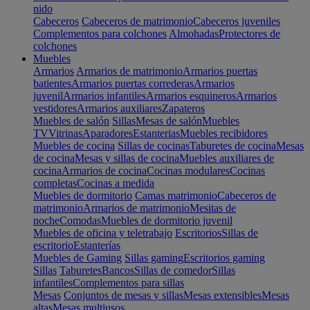
nido
Cabeceros
Cabeceros de matrimonio
Cabeceros juveniles
Complementos para colchones
Almohadas
Protectores de
colchones
Muebles
Armarios
Armarios de matrimonio
Armarios puertas
batientes
Armarios puertas correderas
Armarios
juvenil
Armarios infantiles
Armarios esquineros
Armarios
vestidores
Armarios auxiliares
Zapateros
Muebles de salón
Sillas
Mesas de salón
Muebles
TV
Vitrinas
Aparadores
Estanterias
Muebles recibidores
Muebles de cocina
Sillas de cocinas
Taburetes de cocina
Mesas
de cocina
Mesas y sillas de cocina
Muebles auxiliares de
cocina
Armarios de cocina
Cocinas modulares
Cocinas
completas
Cocinas a medida
Muebles de dormitorio
Camas matrimonio
Cabeceros de
matrimonio
Armarios de matrimonio
Mesitas de
noche
Comodas
Muebles de dormitorio juvenil
Muebles de oficina y teletrabajo
Escritorios
Sillas de
escritorio
Estanterías
Muebles de Gaming
Sillas gaming
Escritorios gaming
Sillas
Taburetes
Bancos
Sillas de comedor
Sillas
infantiles
Complementos para sillas
Mesas
Conjuntos de mesas y sillas
Mesas extensibles
Mesas
altas
Mesas multiusos