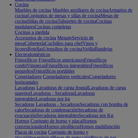
Cocina
Muebles de cocina
Muebles auxiliares de cocina
Armarios de
cocina
Conjuntos de mesas y sillas de cocina
Mesas de
cocina
Sillas de cocina
Taburetes de cocina
Cocinas
modulares
Cocinas completas
Cocinas a medida
Accesorios de cocina
Menaje
Servicio de
mesa
Cubertería
Cuchillos para chef
Vinos y
licores
Botellas
Utensilios de cocina
Vajilla
Bandejas
Electrodomésticos
Frigoríficos
Frigoríficos americanos
Frigoríficos
combi
Vinotecas
Frigoríficos integrables
Frigoríficos
pequeños
Frigoríficos portátiles
Congeladores
Congeladores verticales
Congeladores
horizontales
Lavadoras
Lavadoras de carga frontal
Lavadoras de carga
superior
Lavadoras - Secadoras
Lavadoras
integrables
Lavadoras por kg
Secadoras
Lavadoras - Secadoras
Secadoras con bomba de
calor
Secadoras de condensación
Secadoras de
evacuación
Secadoras integrables
Secadoras por Kg
Hornos
Conjunto de horno y placa
Hornos
convencionales
Hornos pirolíticos
Hornos multifunción
Placas de cocina
Conjunto de horno y
placa
Vitrocerámica
Placas de inducción
Placas de gas