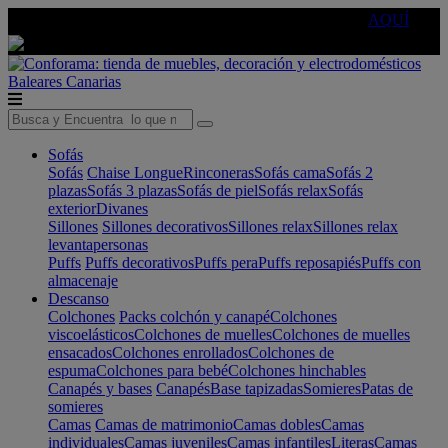
🔵Cambia tu electro con
-10% EXTRA
de descuento ☑️
AQUÍ
Baleares
Canarias
Sofás
Sofás
Chaise Longue
Rinconeras
Sofás cama
Sofás 2
plazas
Sofás 3 plazas
Sofás de piel
Sofás relax
Sofás
exterior
Divanes
Sillones
Sillones decorativos
Sillones relax
Sillones relax
levantapersonas
Puffs
Puffs decorativos
Puffs pera
Puffs reposapiés
Puffs con
almacenaje
Descanso
Colchones
Packs colchón y canapé
Colchones
viscoelásticos
Colchones de muelles
Colchones de muelles
ensacados
Colchones enrollados
Colchones de
espuma
Colchones para bebé
Colchones hinchables
Canapés y bases
Canapés
Base tapizadas
Somieres
Patas de
somieres
Camas
Camas de matrimonio
Camas dobles
Camas
individuales
Camas juveniles
Camas infantiles
Literas
Camas