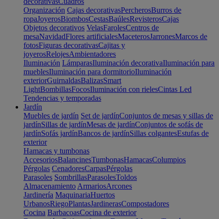
decorativas
Cuadros
Organización
Cajas decorativas
Percheros
Burros de
ropa
Joyeros
Biombos
Cestas
Baúles
Revisteros
Cajas
Objetos decorativos
Velas
Faroles
Centros de
mesa
Navidad
Flores artificiales
Maceteros
Jarrones
Marcos de
fotos
Figuras decorativas
Cajitas y
joyeros
Relojes
Ambientadores
Iluminación
Lámparas
Iluminación decorativa
Iluminación para
muebles
Iluminación para dormitorio
Iluminación
exterior
Guirnaldas
Balizas
Smart
Light
Bombillas
Focos
Iluminación con rieles
Cintas Led
Tendencias y temporadas
Jardín
Muebles de jardín
Set de jardín
Conjuntos de mesas y sillas de
jardín
Sillas de jardín
Mesas de jardín
Conjuntos de sofás de
jardín
Sofás jardín
Bancos de jardín
Sillas colgantes
Estufas de
exterior
Hamacas y tumbonas
Accesorios
Balancines
Tumbonas
Hamacas
Columpios
Pérgolas
Cenadores
Carpas
Pérgolas
Parasoles
Sombrillas
Parasoles
Toldos
Almacenamiento
Armarios
Arcones
Jardinería
Maquinaria
Huertos
Urbanos
Riego
Plantas
Jardineras
Compostadores
Cocina
Barbacoas
Cocina de exterior