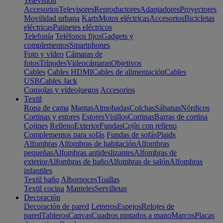
Televisión
Accesorios
Televisores
Reproductores
Adaptadores
Proyectores
Movilidad urbana
Karts
Motos eléctricas
Accesorios
Bicicletas
eléctricas
Patinetes eléctricos
Telefonía
Teléfonos fijos
Gadgets y
complementos
Smartphones
Foto y vídeo
Cámaras de
fotos
Trípodes
Videocámaras
Objetivos
Cables
Cables HDMI
Cables de alimentación
Cables
USB
Cables Jack
Consolas y videojuegos
Accesorios
Textil
Ropa de cama
Mantas
Almohadas
Colchas
Sábanas
Nórdicos
Cortinas y estores
Estores
Visillos
Cortinas
Barras de cortina
Cojines
Relleno
Exterior
Fundas
Cojín con relleno
Complementos para sofás
Fundas de sofás
Plaids
Alfombras
Alfombras de habitación
Alfombras
pequeñas
Alfombras antideslizantes
Alfombras de
exterior
Alfombras de baño
Alfombras de salón
Alfombras
infantiles
Textil baño
Albornoces
Toallas
Textil cocina
Manteles
Servilletas
Decoración
Decoración de pared
Letreros
Espejos
Relojes de
pared
Tableros
Canvas
Cuadros pintados a mano
Marcos
Placas