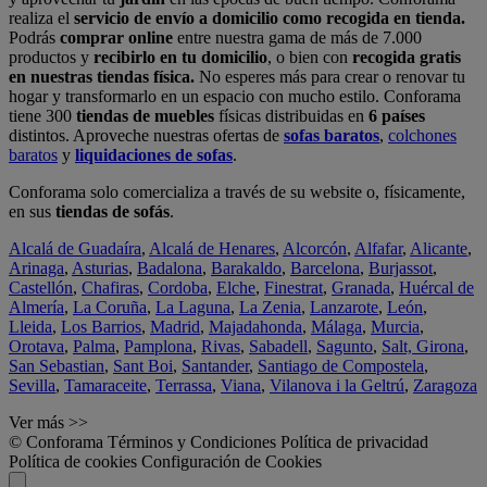
realiza el
servicio de envío a domicilio como recogida en tienda.
Podrás
comprar online
entre nuestra gama de más de 7.000
productos y
recibirlo en tu domicilio
, o bien con
recogida gratis
en nuestras tiendas física.
No esperes más para crear o renovar tu
hogar y transformarlo en un espacio con mucho estilo. Conforama
tiene 300
tiendas de muebles
físicas distribuidas en
6 países
distintos. Aproveche nuestras ofertas de
sofas baratos
,
colchones
baratos
y
liquidaciones de sofas
.
Conforama solo comercializa a través de su website o, físicamente,
en sus
tiendas de sofás
.
Alcalá de Guadaíra
,
Alcalá de Henares
,
Alcorcón
,
Alfafar
,
Alicante
,
Arinaga
,
Asturias
,
Badalona
,
Barakaldo
,
Barcelona
,
Burjassot
,
Castellón
,
Chafiras
,
Cordoba
,
Elche
,
Finestrat
,
Granada
,
Huércal de
Almería
,
La Coruña
,
La Laguna
,
La Zenia
,
Lanzarote
,
León
,
Lleida
,
Los Barrios
,
Madrid
,
Majadahonda
,
Málaga
,
Murcia
,
Orotava
,
Palma
,
Pamplona
,
Rivas
,
Sabadell
,
Sagunto
,
Salt, Girona
,
San Sebastian
,
Sant Boi
,
Santander
,
Santiago de Compostela
,
Sevilla
,
Tamaraceite
,
Terrassa
,
Viana
,
Vilanova i la Geltrú
,
Zaragoza
Ver más >>
© Conforama
Términos y Condiciones
Política de privacidad
Política de cookies
Configuración de Cookies