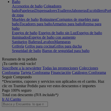
Baño
Accesorios de baño
Colgadores
baño
Papeleras
Dispensadores
Toalleros
Jaboneras
Escobillero
Port
de ropa
Muebles de baño
Botiquines
Conjuntos de muebles para
baño
Tocadores para baño
Armarios para baño
Repisa para
baño
Espejos de baño
Espejos de baño sin Luz
Espejos de baño
iluminados
Espejos de baño con aumento
Sanitarios
Bañeras
Lavabos
Mamparas
Grifería
Grifos para cocina
Grifos para ducha
Seguridad de baño
Barras de seguridad para baño
Resumen de tu pedido
¡Tu carrito está vacío!
Suscríbete a la newsletter
Todas las promociones
Colecciones
Conforama
Tarjeta Conforama
Financiación
Catálogos Conforama
Seguir Comprando
*Descuentos, cupones y servicios son aplicados en el carrito. Haz
clic en Tramitar Pedido para ver estos descuentos e importes
Pago 100% seguro
Total con descuento
(IVA incluido*)
Ir Al Carrito