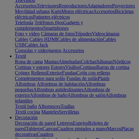
Televisión
Accesorios
Televisores
Reproductores
Adaptadores
Proyectores
Movilidad urbana
Karts
Motos eléctricas
Accesorios
Bicicletas
eléctricas
Patinetes eléctricos
Telefonía
Teléfonos fijos
Gadgets y
complementos
Smartphones
Foto y vídeo
Cámaras de fotos
Trípodes
Videocámaras
Cables
Cables HDMI
Cables de alimentación
Cables
USB
Cables Jack
Consolas y videojuegos
Accesorios
Textil
Ropa de cama
Mantas
Almohadas
Colchas
Sábanas
Nórdicos
Cortinas y estores
Estores
Visillos
Cortinas
Barras de cortina
Cojines
Relleno
Exterior
Fundas
Cojín con relleno
Complementos para sofás
Fundas de sofás
Plaids
Alfombras
Alfombras de habitación
Alfombras
pequeñas
Alfombras antideslizantes
Alfombras de
exterior
Alfombras de baño
Alfombras de salón
Alfombras
infantiles
Textil baño
Albornoces
Toallas
Textil cocina
Manteles
Servilletas
Decoración
Decoración de pared
Letreros
Espejos
Relojes de
pared
Tableros
Canvas
Cuadros pintados a mano
Marcos
Placas
decorativas
Cuadros