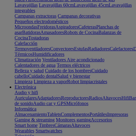
Lavavajillas
Lavavajillas 60cm
Lavavajillas 45cm
Lavavajillas
integrables
Campanas extractoras
Campanas decorativas
Pequeños electrodomésticos
Microondas
Freidoras
Aspiradores
Cafeteras
Planchas de
asar
Batidoras
Amasadores
Robots de Cocina
Balanzas de
Cocina
Tostadoras
Calefacción
Termoventiladores
Convectores
Estufas
Radiadores
Calefactores
D
Térmicos
Humidificadores
Climatización
Ventiladores
Aire acondicionado
Calentadores de agua
Termos eléctricos
Belleza y salud
Cuidado de los hombres
Cuidado
cabello
Cuidado dental
Salud y bienestar
Limpieza
Limpieza a vapor
Robot limpiacristales
Electrónica
Audio y hifi
Auriculares
Adaptadores
Reproductores
Radios
Altavoces
Hifi
Bar
de sonido
Audio car y GPS
Micrófonos
Informática
Almacenamiento
Tablets
Complementos
Portátiles
Impresoras
Gaming & streaming
Monitores gaming
Accesorios
Smart home
Timbres
Cámaras
Altavoces
Wearables
Smartwatches