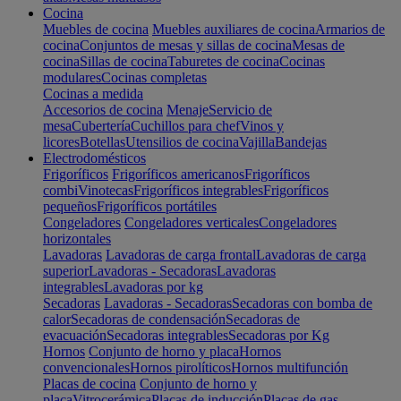
Cocina
Muebles de cocina
Muebles auxiliares de cocina
Armarios de
cocina
Conjuntos de mesas y sillas de cocina
Mesas de
cocina
Sillas de cocina
Taburetes de cocina
Cocinas
modulares
Cocinas completas
Cocinas a medida
Accesorios de cocina
Menaje
Servicio de
mesa
Cubertería
Cuchillos para chef
Vinos y
licores
Botellas
Utensilios de cocina
Vajilla
Bandejas
Electrodomésticos
Frigoríficos
Frigoríficos americanos
Frigoríficos
combi
Vinotecas
Frigoríficos integrables
Frigoríficos
pequeños
Frigoríficos portátiles
Congeladores
Congeladores verticales
Congeladores
horizontales
Lavadoras
Lavadoras de carga frontal
Lavadoras de carga
superior
Lavadoras - Secadoras
Lavadoras
integrables
Lavadoras por kg
Secadoras
Lavadoras - Secadoras
Secadoras con bomba de
calor
Secadoras de condensación
Secadoras de
evacuación
Secadoras integrables
Secadoras por Kg
Hornos
Conjunto de horno y placa
Hornos
convencionales
Hornos pirolíticos
Hornos multifunción
Placas de cocina
Conjunto de horno y
placa
Vitrocerámica
Placas de inducción
Placas de gas