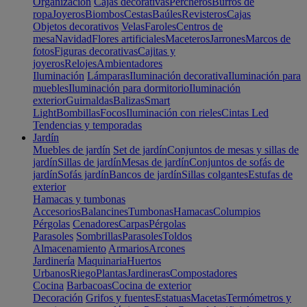
Organización
Cajas decorativas
Percheros
Burros de
ropa
Joyeros
Biombos
Cestas
Baúles
Revisteros
Cajas
Objetos decorativos
Velas
Faroles
Centros de
mesa
Navidad
Flores artificiales
Maceteros
Jarrones
Marcos de
fotos
Figuras decorativas
Cajitas y
joyeros
Relojes
Ambientadores
Iluminación
Lámparas
Iluminación decorativa
Iluminación para
muebles
Iluminación para dormitorio
Iluminación
exterior
Guirnaldas
Balizas
Smart
Light
Bombillas
Focos
Iluminación con rieles
Cintas Led
Tendencias y temporadas
Jardín
Muebles de jardín
Set de jardín
Conjuntos de mesas y sillas de
jardín
Sillas de jardín
Mesas de jardín
Conjuntos de sofás de
jardín
Sofás jardín
Bancos de jardín
Sillas colgantes
Estufas de
exterior
Hamacas y tumbonas
Accesorios
Balancines
Tumbonas
Hamacas
Columpios
Pérgolas
Cenadores
Carpas
Pérgolas
Parasoles
Sombrillas
Parasoles
Toldos
Almacenamiento
Armarios
Arcones
Jardinería
Maquinaria
Huertos
Urbanos
Riego
Plantas
Jardineras
Compostadores
Cocina
Barbacoas
Cocina de exterior
Decoración
Grifos y fuentes
Estatuas
Macetas
Termómetros y