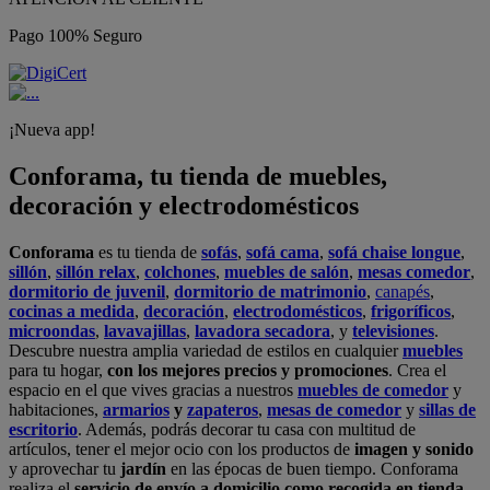
Pago 100% Seguro
¡Nueva app!
Conforama, tu tienda de muebles,
decoración y electrodomésticos
Conforama
es tu tienda de
sofás
,
sofá cama
,
sofá chaise longue
,
sillón
,
sillón relax
,
colchones
,
muebles de salón
,
mesas comedor
,
dormitorio de juvenil
,
dormitorio de matrimonio
,
canapés
,
cocinas a medida
,
decoración
,
electrodomésticos
,
frigoríficos
,
microondas
,
lavavajillas
,
lavadora secadora
, y
televisiones
.
Descubre nuestra amplia variedad de estilos en cualquier
muebles
para tu hogar,
con los mejores precios y promociones
. Crea el
espacio en el que vives gracias a nuestros
muebles de comedor
y
habitaciones,
armarios
y
zapateros
,
mesas de comedor
y
sillas de
escritorio
. Además, podrás decorar tu casa con multitud de
artículos, tener el mejor ocio con los productos de
imagen y sonido
y aprovechar tu
jardín
en las épocas de buen tiempo. Conforama
realiza el
servicio de envío a domicilio como recogida en tienda.