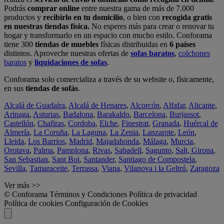
Podrás
comprar online
entre nuestra gama de más de 7.000
productos y
recibirlo en tu domicilio
, o bien con
recogida gratis
en nuestras tiendas física.
No esperes más para crear o renovar tu
hogar y transformarlo en un espacio con mucho estilo. Conforama
tiene 300
tiendas de muebles
físicas distribuidas en
6 países
distintos. Aproveche nuestras ofertas de
sofas baratos
,
colchones
baratos
y
liquidaciones de sofas
.
Conforama solo comercializa a través de su website o, físicamente,
en sus
tiendas de sofás
.
Alcalá de Guadaíra
,
Alcalá de Henares
,
Alcorcón
,
Alfafar
,
Alicante
,
Arinaga
,
Asturias
,
Badalona
,
Barakaldo
,
Barcelona
,
Burjassot
,
Castellón
,
Chafiras
,
Cordoba
,
Elche
,
Finestrat
,
Granada
,
Huércal de
Almería
,
La Coruña
,
La Laguna
,
La Zenia
,
Lanzarote
,
León
,
Lleida
,
Los Barrios
,
Madrid
,
Majadahonda
,
Málaga
,
Murcia
,
Orotava
,
Palma
,
Pamplona
,
Rivas
,
Sabadell
,
Sagunto
,
Salt, Girona
,
San Sebastian
,
Sant Boi
,
Santander
,
Santiago de Compostela
,
Sevilla
,
Tamaraceite
,
Terrassa
,
Viana
,
Vilanova i la Geltrú
,
Zaragoza
Ver más >>
© Conforama
Términos y Condiciones
Política de privacidad
Política de cookies
Configuración de Cookies