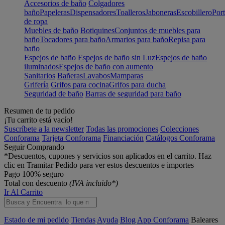
Accesorios de baño
Colgadores
baño
Papeleras
Dispensadores
Toalleros
Jaboneras
Escobillero
Port
de ropa
Muebles de baño
Botiquines
Conjuntos de muebles para
baño
Tocadores para baño
Armarios para baño
Repisa para
baño
Espejos de baño
Espejos de baño sin Luz
Espejos de baño
iluminados
Espejos de baño con aumento
Sanitarios
Bañeras
Lavabos
Mamparas
Grifería
Grifos para cocina
Grifos para ducha
Seguridad de baño
Barras de seguridad para baño
Resumen de tu pedido
¡Tu carrito está vacío!
Suscríbete a la newsletter
Todas las promociones
Colecciones
Conforama
Tarjeta Conforama
Financiación
Catálogos Conforama
Seguir Comprando
*Descuentos, cupones y servicios son aplicados en el carrito. Haz
clic en Tramitar Pedido para ver estos descuentos e importes
Pago 100% seguro
Total con descuento
(IVA incluido*)
Ir Al Carrito
Estado de mi pedido
Tiendas
Ayuda
Blog
App Conforama
Baleares