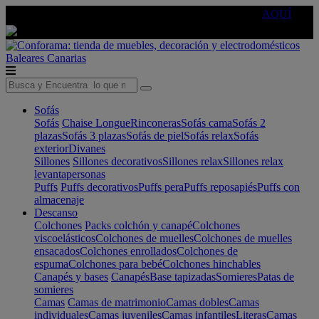
🔵Cambia tu electro con
-10% EXTRA
de descuento ☑️
AQUÍ
Baleares
Canarias
Sofás
Sofás
Chaise Longue
Rinconeras
Sofás cama
Sofás 2
plazas
Sofás 3 plazas
Sofás de piel
Sofás relax
Sofás
exterior
Divanes
Sillones
Sillones decorativos
Sillones relax
Sillones relax
levantapersonas
Puffs
Puffs decorativos
Puffs pera
Puffs reposapiés
Puffs con
almacenaje
Descanso
Colchones
Packs colchón y canapé
Colchones
viscoelásticos
Colchones de muelles
Colchones de muelles
ensacados
Colchones enrollados
Colchones de
espuma
Colchones para bebé
Colchones hinchables
Canapés y bases
Canapés
Base tapizadas
Somieres
Patas de
somieres
Camas
Camas de matrimonio
Camas dobles
Camas
individuales
Camas juveniles
Camas infantiles
Literas
Camas