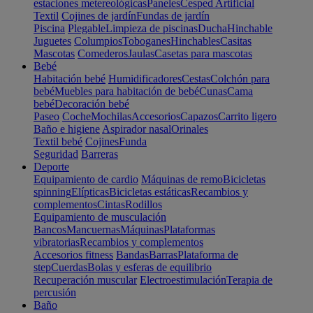
estaciones metereológicas
Paneles
Cesped Artificial
Textil
Cojines de jardín
Fundas de jardín
Piscina
Plegable
Limpieza de piscinas
Ducha
Hinchable
Juguetes
Columpios
Toboganes
Hinchables
Casitas
Mascotas
Comederos
Jaulas
Casetas para mascotas
Bebé
Habitación bebé
Humidificadores
Cestas
Colchón para
bebé
Muebles para habitación de bebé
Cunas
Cama
bebé
Decoración bebé
Paseo
Coche
Mochilas
Accesorios
Capazos
Carrito ligero
Baño e higiene
Aspirador nasal
Orinales
Textil bebé
Cojines
Funda
Seguridad
Barreras
Deporte
Equipamiento de cardio
Máquinas de remo
Bicicletas
spinning
Elípticas
Bicicletas estáticas
Recambios y
complementos
Cintas
Rodillos
Equipamiento de musculación
Bancos
Mancuernas
Máquinas
Plataformas
vibratorias
Recambios y complementos
Accesorios fitness
Bandas
Barras
Plataforma de
step
Cuerdas
Bolas y esferas de equilibrio
Recuperación muscular
Electroestimulación
Terapia de
percusión
Baño