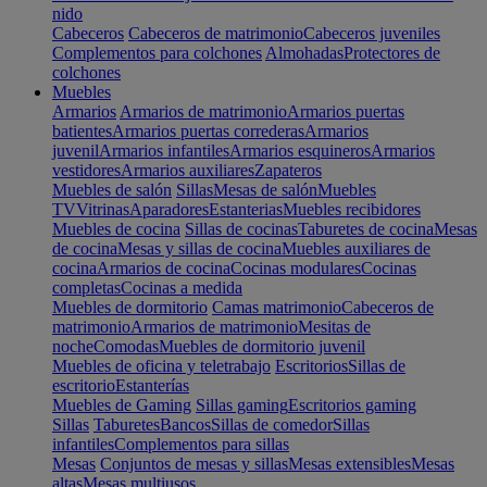
nido
Cabeceros
Cabeceros de matrimonio
Cabeceros juveniles
Complementos para colchones
Almohadas
Protectores de
colchones
Muebles
Armarios
Armarios de matrimonio
Armarios puertas
batientes
Armarios puertas correderas
Armarios
juvenil
Armarios infantiles
Armarios esquineros
Armarios
vestidores
Armarios auxiliares
Zapateros
Muebles de salón
Sillas
Mesas de salón
Muebles
TV
Vitrinas
Aparadores
Estanterias
Muebles recibidores
Muebles de cocina
Sillas de cocinas
Taburetes de cocina
Mesas
de cocina
Mesas y sillas de cocina
Muebles auxiliares de
cocina
Armarios de cocina
Cocinas modulares
Cocinas
completas
Cocinas a medida
Muebles de dormitorio
Camas matrimonio
Cabeceros de
matrimonio
Armarios de matrimonio
Mesitas de
noche
Comodas
Muebles de dormitorio juvenil
Muebles de oficina y teletrabajo
Escritorios
Sillas de
escritorio
Estanterías
Muebles de Gaming
Sillas gaming
Escritorios gaming
Sillas
Taburetes
Bancos
Sillas de comedor
Sillas
infantiles
Complementos para sillas
Mesas
Conjuntos de mesas y sillas
Mesas extensibles
Mesas
altas
Mesas multiusos