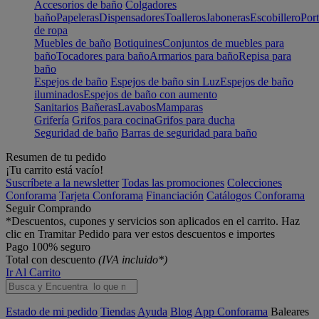
Accesorios de baño
Colgadores
baño
Papeleras
Dispensadores
Toalleros
Jaboneras
Escobillero
Port
de ropa
Muebles de baño
Botiquines
Conjuntos de muebles para
baño
Tocadores para baño
Armarios para baño
Repisa para
baño
Espejos de baño
Espejos de baño sin Luz
Espejos de baño
iluminados
Espejos de baño con aumento
Sanitarios
Bañeras
Lavabos
Mamparas
Grifería
Grifos para cocina
Grifos para ducha
Seguridad de baño
Barras de seguridad para baño
Resumen de tu pedido
¡Tu carrito está vacío!
Suscríbete a la newsletter
Todas las promociones
Colecciones
Conforama
Tarjeta Conforama
Financiación
Catálogos Conforama
Seguir Comprando
*Descuentos, cupones y servicios son aplicados en el carrito. Haz
clic en Tramitar Pedido para ver estos descuentos e importes
Pago 100% seguro
Total con descuento
(IVA incluido*)
Ir Al Carrito
Estado de mi pedido
Tiendas
Ayuda
Blog
App Conforama
Baleares