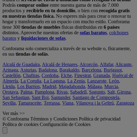
Podrás
comprar online
entre nuestra gama de más de 7.000
productos y
recibirlo en tu domicilio
, o bien con
recogida gratis
en nuestras tiendas física.
No esperes más para crear o renovar tu
hogar y transformarlo en un espacio con mucho estilo. Conforama
tiene 300
tiendas de muebles
físicas distribuidas en
6 países
distintos. Aproveche nuestras ofertas de
sofas baratos
,
colchones
baratos
y
liquidaciones de sofas
.
Conforama solo comercializa a través de su website o, físicamente,
en sus
tiendas de sofás
.
Alcalá de Guadaíra
,
Alcalá de Henares
,
Alcorcón
,
Alfafar
,
Alicante
,
Arinaga
,
Asturias
,
Badalona
,
Barakaldo
,
Barcelona
,
Burjassot
,
Castellón
,
Chafiras
,
Cordoba
,
Elche
,
Finestrat
,
Granada
,
Huércal de
Almería
,
La Coruña
,
La Laguna
,
La Zenia
,
Lanzarote
,
León
,
Lleida
,
Los Barrios
,
Madrid
,
Majadahonda
,
Málaga
,
Murcia
,
Orotava
,
Palma
,
Pamplona
,
Rivas
,
Sabadell
,
Sagunto
,
Salt, Girona
,
San Sebastian
,
Sant Boi
,
Santander
,
Santiago de Compostela
,
Sevilla
,
Tamaraceite
,
Terrassa
,
Viana
,
Vilanova i la Geltrú
,
Zaragoza
Ver más >>
© Conforama
Términos y Condiciones
Política de privacidad
Política de cookies
Configuración de Cookies