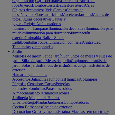
Organización
Cajas decorativas
Percheros
Burros de
ropa
Joyeros
Biombos
Cestas
Baúles
Revisteros
Cajas
Objetos decorativos
Velas
Faroles
Centros de
mesa
Navidad
Flores artificiales
Maceteros
Jarrones
Marcos de
fotos
Figuras decorativas
Cajitas y
joyeros
Relojes
Ambientadores
Iluminación
Lámparas
Iluminación decorativa
Iluminación para
muebles
Iluminación para dormitorio
Iluminación
exterior
Guirnaldas
Balizas
Smart
Light
Bombillas
Focos
Iluminación con rieles
Cintas Led
Tendencias y temporadas
Jardín
Muebles de jardín
Set de jardín
Conjuntos de mesas y sillas de
jardín
Sillas de jardín
Mesas de jardín
Conjuntos de sofás de
jardín
Sofás jardín
Bancos de jardín
Sillas colgantes
Estufas de
exterior
Hamacas y tumbonas
Accesorios
Balancines
Tumbonas
Hamacas
Columpios
Pérgolas
Cenadores
Carpas
Pérgolas
Parasoles
Sombrillas
Parasoles
Toldos
Almacenamiento
Armarios
Arcones
Jardinería
Maquinaria
Huertos
Urbanos
Riego
Plantas
Jardineras
Compostadores
Cocina
Barbacoas
Cocina de exterior
Decoración
Grifos y fuentes
Estatuas
Macetas
Termómetros y