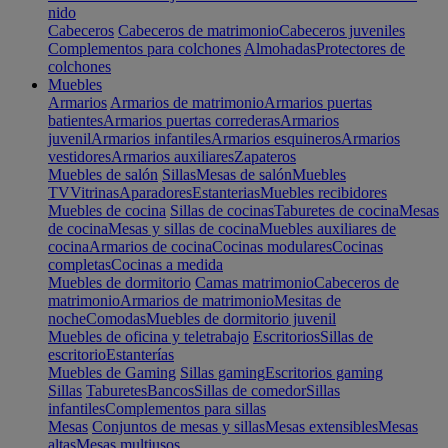
nido
Cabeceros
Cabeceros de matrimonio
Cabeceros juveniles
Complementos para colchones
Almohadas
Protectores de
colchones
Muebles
Armarios
Armarios de matrimonio
Armarios puertas
batientes
Armarios puertas correderas
Armarios
juvenil
Armarios infantiles
Armarios esquineros
Armarios
vestidores
Armarios auxiliares
Zapateros
Muebles de salón
Sillas
Mesas de salón
Muebles
TV
Vitrinas
Aparadores
Estanterias
Muebles recibidores
Muebles de cocina
Sillas de cocinas
Taburetes de cocina
Mesas
de cocina
Mesas y sillas de cocina
Muebles auxiliares de
cocina
Armarios de cocina
Cocinas modulares
Cocinas
completas
Cocinas a medida
Muebles de dormitorio
Camas matrimonio
Cabeceros de
matrimonio
Armarios de matrimonio
Mesitas de
noche
Comodas
Muebles de dormitorio juvenil
Muebles de oficina y teletrabajo
Escritorios
Sillas de
escritorio
Estanterías
Muebles de Gaming
Sillas gaming
Escritorios gaming
Sillas
Taburetes
Bancos
Sillas de comedor
Sillas
infantiles
Complementos para sillas
Mesas
Conjuntos de mesas y sillas
Mesas extensibles
Mesas
altas
Mesas multiusos