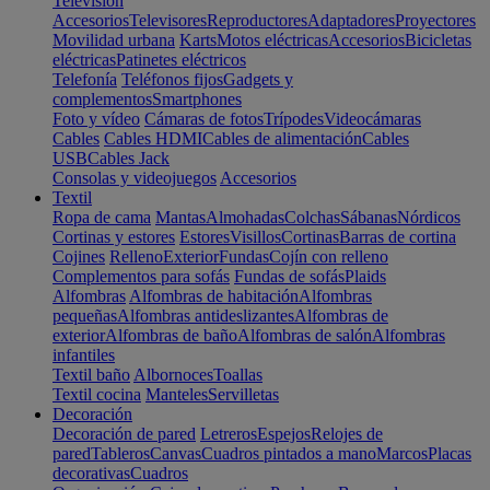
Televisión
Accesorios
Televisores
Reproductores
Adaptadores
Proyectores
Movilidad urbana
Karts
Motos eléctricas
Accesorios
Bicicletas
eléctricas
Patinetes eléctricos
Telefonía
Teléfonos fijos
Gadgets y
complementos
Smartphones
Foto y vídeo
Cámaras de fotos
Trípodes
Videocámaras
Cables
Cables HDMI
Cables de alimentación
Cables
USB
Cables Jack
Consolas y videojuegos
Accesorios
Textil
Ropa de cama
Mantas
Almohadas
Colchas
Sábanas
Nórdicos
Cortinas y estores
Estores
Visillos
Cortinas
Barras de cortina
Cojines
Relleno
Exterior
Fundas
Cojín con relleno
Complementos para sofás
Fundas de sofás
Plaids
Alfombras
Alfombras de habitación
Alfombras
pequeñas
Alfombras antideslizantes
Alfombras de
exterior
Alfombras de baño
Alfombras de salón
Alfombras
infantiles
Textil baño
Albornoces
Toallas
Textil cocina
Manteles
Servilletas
Decoración
Decoración de pared
Letreros
Espejos
Relojes de
pared
Tableros
Canvas
Cuadros pintados a mano
Marcos
Placas
decorativas
Cuadros