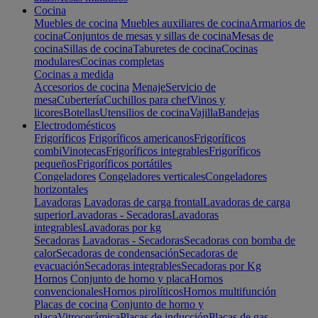
Cocina
Muebles de cocina
Muebles auxiliares de cocina
Armarios de
cocina
Conjuntos de mesas y sillas de cocina
Mesas de
cocina
Sillas de cocina
Taburetes de cocina
Cocinas
modulares
Cocinas completas
Cocinas a medida
Accesorios de cocina
Menaje
Servicio de
mesa
Cubertería
Cuchillos para chef
Vinos y
licores
Botellas
Utensilios de cocina
Vajilla
Bandejas
Electrodomésticos
Frigoríficos
Frigoríficos americanos
Frigoríficos
combi
Vinotecas
Frigoríficos integrables
Frigoríficos
pequeños
Frigoríficos portátiles
Congeladores
Congeladores verticales
Congeladores
horizontales
Lavadoras
Lavadoras de carga frontal
Lavadoras de carga
superior
Lavadoras - Secadoras
Lavadoras
integrables
Lavadoras por kg
Secadoras
Lavadoras - Secadoras
Secadoras con bomba de
calor
Secadoras de condensación
Secadoras de
evacuación
Secadoras integrables
Secadoras por Kg
Hornos
Conjunto de horno y placa
Hornos
convencionales
Hornos pirolíticos
Hornos multifunción
Placas de cocina
Conjunto de horno y
placa
Vitrocerámica
Placas de inducción
Placas de gas