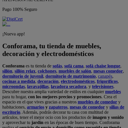
Pago 100% Seguro
¡Nueva app!
Conforama, tu tienda de muebles,
decoración y electrodomésticos
Conforama
es tu tienda de
sofás
,
sofá cama
,
sofá chaise longue
,
sillón
,
sillón relax
,
colchones
,
muebles de salón
,
mesas comedor
,
dormitorio de juvenil
,
dormitorio de matrimonio
,
canapés
,
cocinas a medida
,
decoración
,
electrodomésticos
,
frigoríficos
,
microondas
,
lavavajillas
,
lavadora secadora
, y
televisiones
.
Descubre nuestra amplia variedad de estilos en cualquier
muebles
para tu hogar,
con los mejores precios y promociones
. Crea el
espacio en el que vives gracias a nuestros
muebles de comedor
y
habitaciones,
armarios
y
zapateros
,
mesas de comedor
y
sillas de
escritorio
. Además, podrás decorar tu casa con multitud de
artículos, tener el mejor ocio con los productos de
imagen y sonido
y aprovechar tu
jardín
en las épocas de buen tiempo. Conforama
realiza el
servicio de envío a domicilio como recogida en tienda.