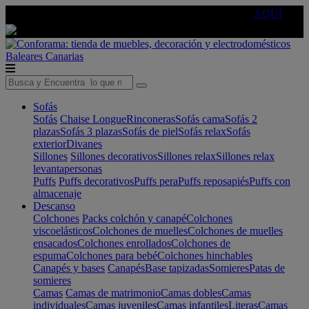
🔵Cambia tu electro con
-10% EXTRA
de descuento ☑️
AQUÍ
Baleares
Canarias
Sofás
Sofás
Chaise Longue
Rinconeras
Sofás cama
Sofás 2
plazas
Sofás 3 plazas
Sofás de piel
Sofás relax
Sofás
exterior
Divanes
Sillones
Sillones decorativos
Sillones relax
Sillones relax
levantapersonas
Puffs
Puffs decorativos
Puffs pera
Puffs reposapiés
Puffs con
almacenaje
Descanso
Colchones
Packs colchón y canapé
Colchones
viscoelásticos
Colchones de muelles
Colchones de muelles
ensacados
Colchones enrollados
Colchones de
espuma
Colchones para bebé
Colchones hinchables
Canapés y bases
Canapés
Base tapizadas
Somieres
Patas de
somieres
Camas
Camas de matrimonio
Camas dobles
Camas
individuales
Camas juveniles
Camas infantiles
Literas
Camas