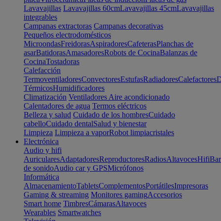
Lavavajillas
Lavavajillas 60cm
Lavavajillas 45cm
Lavavajillas
integrables
Campanas extractoras
Campanas decorativas
Pequeños electrodomésticos
Microondas
Freidoras
Aspiradores
Cafeteras
Planchas de
asar
Batidoras
Amasadores
Robots de Cocina
Balanzas de
Cocina
Tostadoras
Calefacción
Termoventiladores
Convectores
Estufas
Radiadores
Calefactores
D
Térmicos
Humidificadores
Climatización
Ventiladores
Aire acondicionado
Calentadores de agua
Termos eléctricos
Belleza y salud
Cuidado de los hombres
Cuidado
cabello
Cuidado dental
Salud y bienestar
Limpieza
Limpieza a vapor
Robot limpiacristales
Electrónica
Audio y hifi
Auriculares
Adaptadores
Reproductores
Radios
Altavoces
Hifi
Bar
de sonido
Audio car y GPS
Micrófonos
Informática
Almacenamiento
Tablets
Complementos
Portátiles
Impresoras
Gaming & streaming
Monitores gaming
Accesorios
Smart home
Timbres
Cámaras
Altavoces
Wearables
Smartwatches