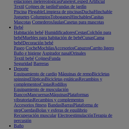
estaciones metereológicas
Paneles
Cesped Artificial
Textil
Cojines de jardín
Fundas de jardín
Piscina
Plegable
Limpieza de piscinas
Ducha
Hinchable
Juguetes
Columpios
Toboganes
Hinchables
Casitas
Mascotas
Comederos
Jaulas
Casetas para mascotas
Bebé
Habitación bebé
Humidificadores
Cestas
Colchón para
bebé
Muebles para habitación de bebé
Cunas
Cama
bebé
Decoración bebé
Paseo
Coche
Mochilas
Accesorios
Capazos
Carrito ligero
Baño e higiene
Aspirador nasal
Orinales
Textil bebé
Cojines
Funda
Seguridad
Barreras
Deporte
Equipamiento de cardio
Máquinas de remo
Bicicletas
spinning
Elípticas
Bicicletas estáticas
Recambios y
complementos
Cintas
Rodillos
Equipamiento de musculación
Bancos
Mancuernas
Máquinas
Plataformas
vibratorias
Recambios y complementos
Accesorios fitness
Bandas
Barras
Plataforma de
step
Cuerdas
Bolas y esferas de equilibrio
Recuperación muscular
Electroestimulación
Terapia de
percusión
Baño